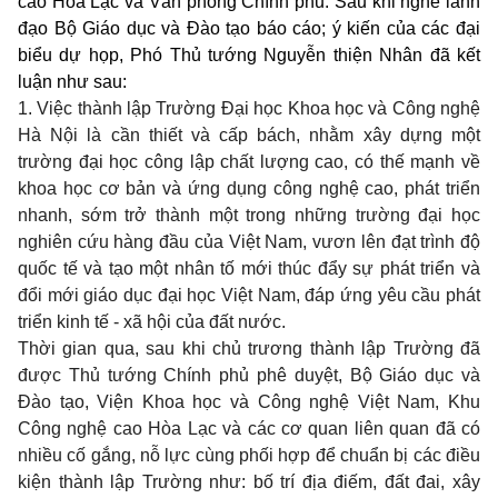
cao Hòa Lạc và Văn phòng Chính phủ. Sau khi nghe lãnh
đạo Bộ Giáo dục và Đào tạo báo cáo; ý kiến của các đại
biểu dự họp, Phó Thủ tướng Nguyễn thiện Nhân đã kết
luận như sau:
1. Việc thành lập Trường Đại học Khoa học và Công nghệ
Hà Nội là cần thiết và cấp bách, nhằm xây dựng một
trường đại học công lập chất lượng cao, có thế mạnh về
khoa học cơ bản và ứng dụng công nghệ cao, phát triển
nhanh, sớm trở thành một trong những trường đại học
nghiên cứu hàng đầu của Việt Nam, vươn lên đạt trình độ
quốc tế và tạo một nhân tố mới thúc đẩy sự phát triển và
đổi mới giáo dục đại học Việt Nam, đáp ứng yêu cầu phát
triển kinh tế - xã hội của đất nước.
Thời gian qua, sau khi chủ trương thành lập Trường đã
được Thủ tướng Chính phủ phê duyệt, Bộ Giáo dục và
Đào tạo, Viện Khoa học và Công nghệ Việt Nam, Khu
Công nghệ cao Hòa Lạc và các cơ quan liên quan đã có
nhiều cố gắng, nỗ lực cùng phối hợp để chuẩn bị các điều
kiện thành lập Trường như: bố trí địa điếm, đất đai, xây