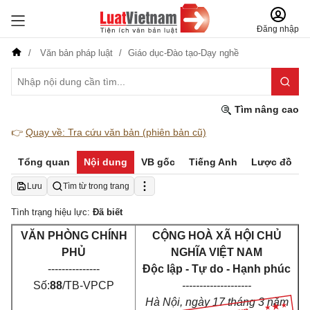
Đăng nhập
Văn bản pháp luật
Giáo dục-Đào tạo-Dạy nghề
Tìm nâng cao
👉
Quay về: Tra cứu văn bản (phiên bản cũ)
Tổng quan
Nội dung
VB gốc
Tiếng Anh
Lược đồ
Lưu
Tìm từ trong trang
Tình trạng hiệu lực:
Đã biết
VĂN PHÒNG CHÍNH
CỘNG HOÀ XÃ HỘI CHỦ
PHỦ
NGHĨA VIỆT NAM
---------------
Độc lập - Tự do - Hạnh phúc
Số:
88
/TB-VPCP
--------------------
Hà Nội, ngày 17 tháng 3 năm