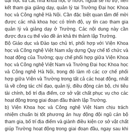
đại học và các nhà khoa học ở nước ngoài sẽ hỗ trợ, liên
kết tham gia giảng dạy, quản lý tại Trường Đại học Khoa
học và Công nghệ Hà Nội. Cần đặc biệt quan tâm để mời
được các nhà khoa học có trình độ, uy tín cao tham gia
quản lý và giảng dạy ở Trường. Các nội dung này cần
được đưa cụ thể vào đề án khả thi thành lập Trường.
Bộ Giáo dục và Đào tạo chủ trì, phối hợp với Viện Khoa
học và Công nghệ Việt Nam xây dựng Quy chế tổ chức và
hoạt động của Trường; quy chế phối hợp giữa Viện Khoa
học và Công nghệ Việt Nam và Trường Đại học Khoa học
và Công nghệ Hà Nội, trong đó làm rõ các cơ chế phối
hợp giữa Viện và Trường trong tất cả các hoạt động, nhất
là về công tác chỉ đạo, quản lý, điều động cán bộ, chi tiêu
tài chính, bố trí địa điểm, cơ sở vật chất phục vụ cho các
hoạt động trong giai đoạn đầu thành lập Trường.
b) Viện Khoa học và Công nghệ Việt Nam chịu trách
nhiệm chuẩn bị tốt phương án huy động đội ngũ cán bộ
tham gia, bố trí địa điểm và giành điều kiện cơ sở vật chất
giúp Trường hoạt động trong giai đoạn đầu, ngay sau khi