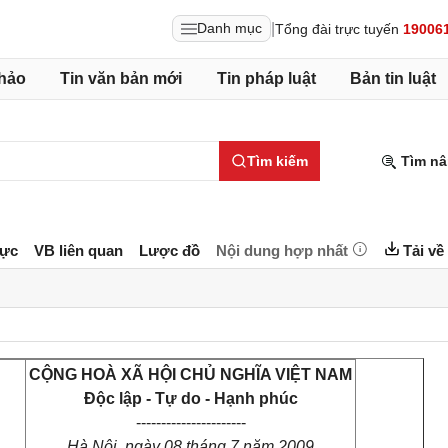
|
Danh mục
Tổng đài trực tuyến
19006
hảo
Tin văn bản mới
Tin pháp luật
Bản tin luật
Tìm kiếm
Tìm nâ
lực
VB liên quan
Lược đồ
Nội dung hợp nhất
Tải về
CỘNG HOÀ XÃ HỘI CHỦ NGHĨA VIỆT NAM
Độc lập - Tự do - Hạnh phúc
----------------------
Hà Nội, ngày 08 tháng 7 năm 2009