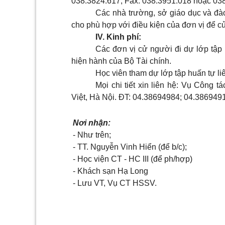
038.3824.617; Fax: 038.3951.018 hoặc 03
Các nhà trường, sở giáo dục và đào
cho phù hợp với điều kiện của đơn vị để c
IV. Kinh phí:
Các đơn vị cử người đi dự lớp tập 
hiện hành của Bộ Tài chính.
Học viên tham dự lớp tập huấn tự liê
Mọi chi tiết xin liên hệ: Vụ Công t
Việt, Hà Nội. ĐT: 04.38694984; 04.386949
Nơi nhận:
- Như trên;
- TT. Nguyễn Vinh Hiển (để b/c);
- Học viện CT - HC III (để ph/hợp)
- Khách sạn Hạ Long
- Lưu VT, Vụ CT HSSV.