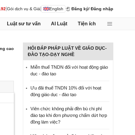
|
|
192
Gói dịch vụ & Giá
English
Đăng ký
/ Đăng nhập
Luật sư tư vấn
AI Luật
Tiện ích
HỎI ĐÁP PHÁP LUẬT VỀ GIÁO DỤC-
ng cao
ĐÀO TẠO-DẠY NGHỀ
Miễn thuế TNDN đối với hoạt động giáo
dục - đào tạo
Ưu đãi thuế TNDN 10% đối với hoạt
động giáo dục - đào tạo
Viên chức không phải đền bù chi phí
đào tạo khi đơn phương chấm dứt hợp
đồng làm việc?