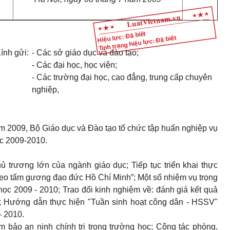
Hiệu lực: Đã biết
Tình trạng hiệu lực: Đã biết
ính gửi:
- Các sở giáo dục và đào tạo;
- Các đại học, học viện;
- Các trường đại học, cao đẳng, trung cấp chuyên
nghiệp,
m 2009, Bộ Giáo dục và Đào tạo tổ chức tập huấn nghiệp vụ
ọc 2009-2010.
ủ trương lớn của ngành giáo dục; Tiếp tục triển khai thực
heo tấm gương đạo đức Hồ Chí Minh”; Một số nhiệm vụ trọng
học 2009 - 2010; Trao đổi kinh nghiệm về: đánh giá kết quả
hỉ; Hướng dẫn thực hiện "Tuần sinh hoạt công dân - HSSV"
- 2010.
 bảo an ninh chính trị trong trường học; Công tác phòng,