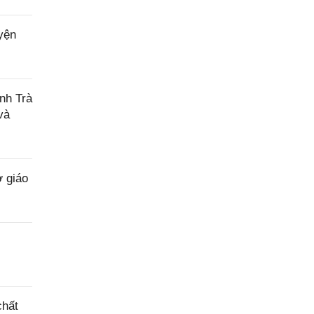
yện
nh Trà
và
 giáo
chất