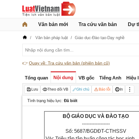
Văn bản mới
Tra cứu văn bản
Dự t
Văn bản pháp luật
Giáo dục-Đào tạo-Dạy nghề
👉
Quay về: Tra cứu văn bản (phiên bản cũ)
Nội dung
Tổng quan
VB gốc
Tiếng Anh
Hiệu 
Lưu
Theo dõi VB
Ghi chú
Báo lỗi
In
Tình trạng hiệu lực:
Đã biết
BỘ GIÁO DỤC VÀ ĐÀO TẠO
------------------
Số: 5687/BGDĐT-CTHSSV
V/v: Triệu tập tập huấn công tác học sinh,