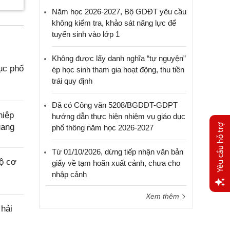
Năm học 2026-2027, Bộ GDĐT yêu cầu
không kiểm tra, khảo sát năng lực để
tuyển sinh vào lớp 1
Không được lấy danh nghĩa “tự nguyện”
ục phổ
ép học sinh tham gia hoạt động, thu tiền
trái quy định
Đã có Công văn 5208/BGDĐT-GDPT
hiệp
hướng dẫn thực hiện nhiệm vụ giáo dục
uang
phổ thông năm học 2026-2027
Từ 01/10/2026, dừng tiếp nhận văn bản
ộ cơ
giấy về tạm hoãn xuất cảnh, chưa cho
nhập cảnh
Xem thêm
Yêu
hải
cầu
hỗ trợ