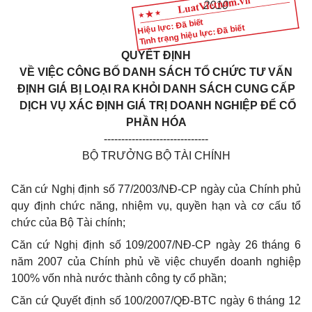
2010
Hiệu lực: Đã biết
Tình trạng hiệu lực: Đã biết
QUYẾT ĐỊNH
VỀ VIỆC CÔNG BỐ DANH SÁCH TỔ CHỨC TƯ VẤN
ĐỊNH GIÁ BỊ LOẠI RA KHỎI DANH SÁCH CUNG CẤP
DỊCH VỤ XÁC ĐỊNH GIÁ TRỊ DOANH NGHIỆP ĐỂ CỔ
PHẦN HÓA
------------------------------
BỘ TRƯỞNG BỘ TÀI CHÍNH
Căn cứ Nghị định số 77/2003/NĐ-CP ngày
của Chính phủ
quy định chức năng, nhiệm vụ, quyền hạn và cơ cấu tổ
chức của Bộ Tài chính;
Căn cứ Nghị định số 109/2007/NĐ-CP ngày 26 tháng 6
năm 2007 của Chính phủ về việc chuyển doanh nghiệp
100% vốn nhà nước thành công ty cổ phần;
Căn cứ Quyết định số 100/2007/QĐ-BTC ngày 6 tháng 12