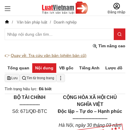
Đăng nhập
Văn bản pháp luật
Doanh nghiệp
Tìm nâng cao
👉
Quay về: Tra cứu văn bản (phiên bản cũ)
Tổng quan
Nội dung
VB gốc
Tiếng Anh
Lược đồ
Lưu
Tìm từ trong trang
Tình trạng hiệu lực:
Đã biết
BỘ TÀI CHÍNH
CỘNG HÒA XÃ HỘI CHỦ
--------------
NGHĨA VIỆT
Số: 671/QĐ-BTC
Độc lập – Tự do – Hạnh phúc
------------------------
Hà Nội, ngày 30 tháng 03 năm