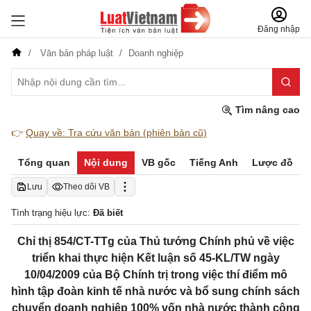
Đăng nhập
Văn bản pháp luật
Doanh nghiệp
Tìm nâng cao
👉
Quay về: Tra cứu văn bản (phiên bản cũ)
Tổng quan
Nội dung
VB gốc
Tiếng Anh
Lược đồ
Lưu
Theo dõi VB
Tình trạng hiệu lực:
Đã biết
Chỉ thị 854/CT-TTg của Thủ tướng Chính phủ về việc
triển khai thực hiện Kết luận số 45-KL/TW ngày
10/04/2009 của Bộ Chính trị trong việc thí điểm mô
hình tập đoàn kinh tế nhà nước và bổ sung chính sách
chuyển doanh nghiệp 100% vốn nhà nước thành công