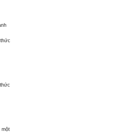
ạnh
 thức
 thức
n một