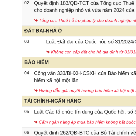
02
Quyết định 183/QĐ-TCT của Tổng cục Thuế ba
cho doanh nghiệp nhỏ và vừa năm 2024 của
Tổng cục Thuế hỗ trợ pháp lý cho doanh nghiệp n
ĐẤT ĐAI-NHÀ Ở
03
Luật Đất đai của Quốc hội, số 31/2024
Không còn cấp đất cho hộ gia đình từ 01/0
BẢO HIỂM
04
Công văn 333/BHXH-CSXH của Bảo hiểm xã h
hiểm xã hội một lần
Hướng dẫn giải quyết hưởng bảo hiểm xã hội một 
TÀI CHÍNH-NGÂN HÀNG
05
Luật Các tổ chức tín dụng của Quốc hội, số
Cấm ngân hàng ép mua bảo hiểm không bắt buộc 
06
Quyết định 262/QĐ-BTC của Bộ Tài chính về