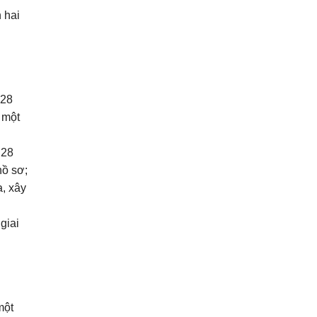
 hai
 28
 một
 28
hồ sơ;
, xây
giai
một