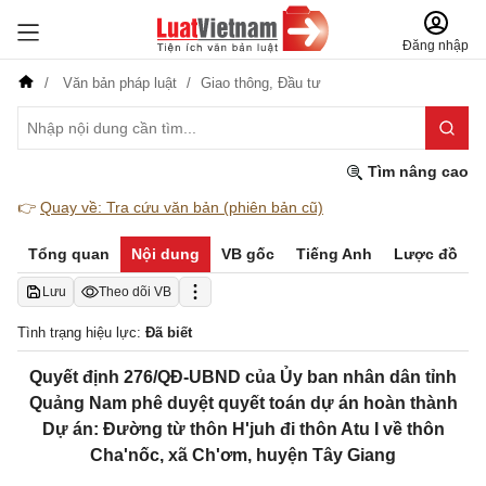
Đăng nhập
Văn bản pháp luật
Giao thông,
Đầu tư
Tìm nâng cao
👉
Quay về: Tra cứu văn bản (phiên bản cũ)
Tổng quan
Nội dung
VB gốc
Tiếng Anh
Lược đồ
Lưu
Theo dõi VB
Tình trạng hiệu lực:
Đã biết
Quyết định 276/QĐ-UBND của Ủy ban nhân dân tỉnh
Quảng Nam phê duyệt quyết toán dự án hoàn thành
Dự án: Đường từ thôn H'juh đi thôn Atu I về thôn
Cha'nốc, xã Ch'ơm, huyện Tây Giang