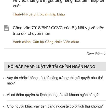
về việc thuế giá trị gia tăng hàng hóa tạm nhập tái
xuất
Thuế-Phí-Lệ phí
,
Xuất nhập khẩu
Công văn 7918/BNV-CCVC của Bộ Nội vụ về việc
trao đổi chuyên môn
Hành chính
,
Cán bộ-Công chức-Viên chức
Xem thêm
HỎI ĐÁP PHÁP LUẬT VỀ TÀI CHÍNH-NGÂN HÀNG
Vay tín chấp không có khả năng trả nợ thì giải quyết như thế
nào?
Ai có thẩm quyền ra lệnh phong tỏa tài khoản ngân hàng?
Cho người khác vay tiền bằng ngoại tệ có bị tịch thu không?