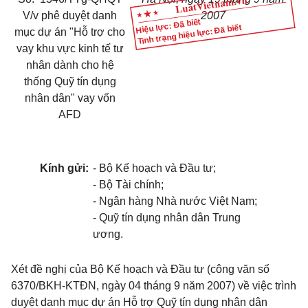
V/v phê duyệt danh
2007
Hiệu lực: Đã biết
Tình trạng hiệu lực: Đã biết
mục dự án "Hỗ trợ cho
vay khu vực kinh tế tư
nhân dành cho hệ
thống Quỹ tín dụng
nhân dân" vay vốn
AFD
Kính gửi:
- Bộ Kế hoạch và Đầu tư;
- Bộ Tài chính;
- Ngân hàng Nhà nước Việt
Nam
;
- Quỹ tín dụng nhân dân Trung
ương.
Xét đề nghị của
Bộ Kế hoạch và Đầu tư (công văn số
6370/BKH-KTĐN, ngày 04 tháng 9 năm 2007) về việc trình
duyệt danh mục dự án Hỗ trợ Quỹ tín dụng nhân dân