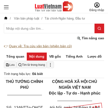
Đăng nhập
Văn bản pháp luật
Tài chính-Ngân hàng,
Đầu tư
Tìm nâng cao
👉
Quay về: Tra cứu văn bản (phiên bản cũ)
Tổng quan
Nội dung
VB gốc
Tiếng Anh
Lược đồ
Lưu
Tìm từ trong trang
Tình trạng hiệu lực:
Đã biết
THỦ TƯỚNG CHÍNH
CỘNG HOÀ XÃ HỘI CHỦ
PHỦ
NGHĨA VIỆT NAM
________________
Độc lập - Tự do - Hạnh phúc
________________
Số:
1346
/TTg-QHQT
Hà Nội, ngày 19 tháng 9 năm