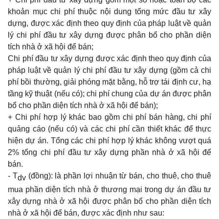
khoản mục chi phí thuộc nội dung tổng mức đầu tư xây
dựng, được xác định theo quy định của pháp luật về quản
lý chi phí đầu tư xây dựng được phân bổ cho phần diện
tích nhà ở xã hội để bán;
Chi phí đầu tư xây dựng được xác định theo quy định của
pháp luật về quản lý chi phí đầu tư xây dựng (gồm cả chi
phí bồi thường, giải phóng mặt bằng, hỗ trợ tái định cư, hạ
tầng kỹ thuật (nếu có); chi phí chung của d
ự
án được phân
bổ cho phần diện tích nhà ở xã hội đ
ể
bán);
+ Chi phí hợp lý khác bao gồm chi phí bán hàng, chi phí
quảng cáo (nếu có) và các chi phí cần thiết khác để thực
hiện dự án. Tổng các chi phí hợp lý khác không vượt quá
2% tổng chi phí đầu tư xây dựng phần nhà ở xã hội để
bán.
- T
(đồng): là phần lợi nhuận từ bán, cho thuê, cho thuê
dv
mua phần diện tích nhà ở thương mại trong dự án đầu tư
xây dựng nhà ở xã hội được phân bổ cho phần diện tích
nhà ở xã hội để bán, được xác định như sau: