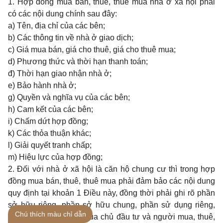
1. Hợp đồng mua bán, thuê, thuê mua nhà ở xã hội phải
có các nội dung chính sau đây:
a) Tên, địa chỉ của các bên;
b) Các thông tin về nhà ở giao dịch;
c) Giá mua bán, giá cho thuê, giá cho thuê mua;
d) Phương thức và thời hạn thanh toán;
đ) Thời hạn giao nhận nhà ở;
e) Bảo hành nhà ở;
g) Quyền và nghĩa vụ của các bên;
h) Cam kết của các bên;
i) Chấm dứt hợp đồng;
k) Các thỏa thuận khác;
l) Giải quyết tranh chấp;
m) Hiệu lực của hợp đồng;
2. Đối với nhà ở xã hội là căn hộ chung cư thì trong hợp
đồng mua bán, thuê, thuê mua phải đảm bảo các nội dung
quy định tại khoản 1 Điều này, đồng thời phải ghi rõ phần
sở hữu riêng, phần sở hữu chung, phần sử dụng riêng,
Chú thích màu chỉ dẫn
phần sử dụng chung của chủ đầu tư và người mua, thuê,