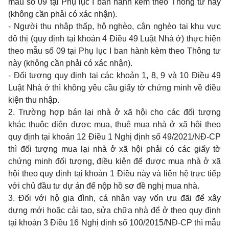
mẫu số 09 tại Phụ lục I
ban hành kèm theo Thông tư này
(không cần phải có xác nhận).
- Người thu nhập thấp, hộ nghèo, cận nghèo tại khu vực
đô thị (quy định tại khoản 4 Điều 49 Luật Nhà ở) thực hiện
theo
mẫu số 09 tại Phụ lục I
ban hành kèm theo Thông tư
này (không cần phải có xác nhận).
- Đối tượng quy định tại các khoản 1, 8, 9 và 10 Điều 49
Luật Nhà ở thì không yêu cầu giấy tờ chứng minh về điều
kiện thu nhập.
2. Trường hợp bán lại nhà ở xã hội cho các đối tượng
khác thuộc diện được mua, thuê mua nhà ở xã hội theo
quy định tại khoản 12 Điều 1 Nghị định số 49/2021/NĐ-CP
thì đối tượng mua lại nhà ở xã hội phải có các giấy tờ
chứng minh đối tượng, điều kiện để được mua nhà ở xã
hội theo quy định tại khoản 1 Điều này và liên hệ trực tiếp
với chủ đầu tư dự án để nộp hồ sơ đề nghị mua nhà.
3. Đối với hộ gia đình, cá nhân vay vốn ưu đãi để xây
dựng mới hoặc cải tạo, sửa chữa nhà để ở theo quy định
tại khoản 3 Điều 16 Nghị định số 100/2015/NĐ-CP thì mẫu