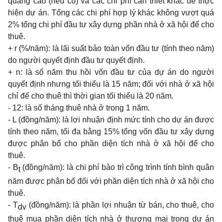
quảng cáo (nếu có) và các chi phí cần thiết khác để thực
hiện dự án. Tổng các chi phí hợp lý khác không vượt quá
2% tổng chi phí đầu tư xây dựng phần nhà ở xã hội để cho
thuê.
+ r (%/năm): là lãi suất bảo toàn vốn đầu tư (tính theo năm)
do người quyết định đầu tư quyết định.
+ n: là số năm thu hồi vốn đầu tư của dự án do người
quyết định nhưng tối thiểu là 15 năm; đối với nhà ở xã hội
chỉ để cho thuê thì thời gian tối thiểu là 20 năm.
- 12: là số tháng thuê nhà ở trong 1 năm.
- L (đồng/năm): là lợi nhuận định mức tính cho dự án được
tính theo năm, tối đa bằng 15% tổng vốn đầu tư xây dựng
được phân bổ cho phần diện tích nhà ở xã hội để cho
thuê.
- B
(đồng/năm): là chi phí bảo trì công trình tính bình quân
t
năm được phân bố đối với phần diện tích nhà ở xã hội cho
thuê.
- T
(đồng/năm): là phần lợi nhuận từ bán, cho thuê, cho
dv
thuê mua phần diện tích nhà ở thương mại trong dự án