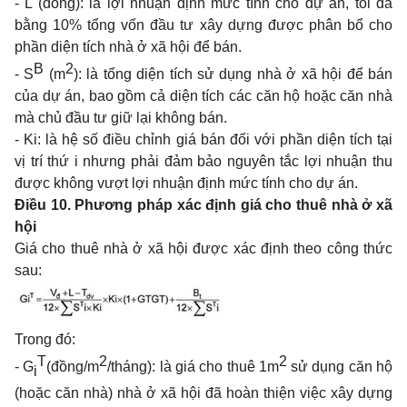
- L (đồng): là lợi nhuận định mức tính cho dự án, tối đa
bằng 10% tổng vốn đầu tư xây dựng được phân bổ cho
phần diện tích nhà ở xã hội để bán.
B
2
- S
(m
): là tổng diện tích sử dụng nhà ở xã hội để bán
của dự án, bao gồm cả diện tích các căn hộ hoặc căn nhà
mà chủ đầu tư giữ lại không bán.
-
Ki: là hệ số điều chỉnh giá bán đối với phần diện tích tại
vị trí thứ i nhưng phải đảm bảo nguyên tắc lợi nhuận thu
được không vượt lợi nhuận định mức tính cho dự án.
Điều 10. Phương pháp xác định giá cho thuê nhà ở xã
hội
Giá cho thuê nhà ở xã hội được xác định theo công thức
sau:
Trong đó:
T
2
2
- G
(đồng/m
/tháng): là giá cho thuê
1
m
sử dụng căn hộ
i
(hoặc căn nhà) nhà ở xã hội đã hoàn thiện việc xây dựng