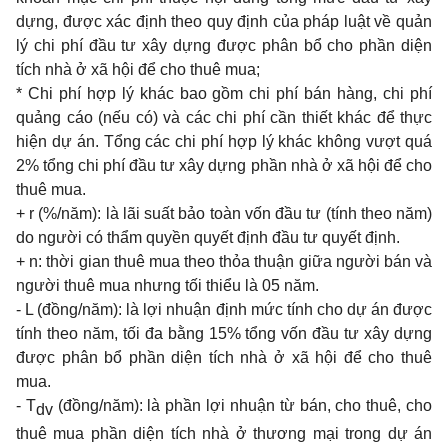
dựng, được xác định theo quy định của pháp luật về quản
lý chi phí đầu tư xây dựng được phân bổ cho phần diện
tích nhà ở xã hội để cho thuê mua;
* Chi phí hợp lý khác bao gồm chi phí bán hàng, chi phí
quảng cáo (nếu có) và các chi phí cần thiết khác để thực
hiện dự án. Tổng các chi phí hợp lý khác không vượt quá
2% tổng chi phí đầu tư xây dựng phần nhà ở xã hội đ
ể
cho
thuê mua.
+ r (%/năm): là lãi suất bảo toàn vốn đầu tư (tính theo năm)
do người có thẩm quyền quyết định đầu tư quyết định.
+ n: thời gian thuê mua theo thỏa thuận giữa người bán và
người thuê mua nhưng tối thiểu là 05 năm.
- L (đồng/năm): là lợi nhuận định mức tính cho dự án được
tính theo năm, tối đa bằng 15% tổng vốn đầu tư xây dựng
được phân bổ phần diện tích nhà ở xã hội để cho thuê
mua.
- T
(đồng/năm): là phần lợi nhuận từ bán, cho thuê, cho
dv
thuê mua phần diện tích nhà ở thương mại trong dự án