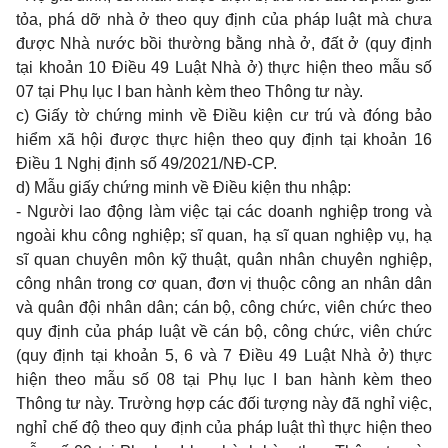
tỏa, phá dỡ nhà ở theo quy định của pháp luật mà chưa
được Nhà nước bồi thường bằng nhà ở, đất ở (quy định
tại khoản 10 Điều 49 Luật Nhà ở) thực hiện theo
mẫu số
07 tại Phụ lục I
ban hành kèm theo Thông tư này.
c) Giấy tờ chứng minh về Điều kiện cư trú và đóng bảo
hiểm xã hội được thực hiện theo quy định tại khoản 16
Điều 1 Nghị định số 49/2021/NĐ-CP.
d) Mẫu giấy chứng minh về Điều kiện thu nhập:
- Người lao động làm việc tại các doanh nghiệp trong và
ngoài khu công nghiệp; sĩ quan, hạ sĩ quan nghiệp vụ, hạ
sĩ quan chuyên môn k
ỹ
thuật, quân nhân chuyên nghiệp,
công nhân trong cơ quan, đơn vị thuộc công an nhân dân
và quân đội nhân dân; cán bộ, công chức, viên chức theo
quy định của pháp luật về cán bộ, công chức, viên chức
(quy định tại khoản 5, 6 và 7 Điều 49 Luật Nhà ở) thực
hiện theo
mẫu số 08 tại Phụ lục I
ban hành kèm theo
Thông tư này. Trường hợp các đối tượng này đã nghỉ việc,
nghỉ chế độ theo quy định của pháp luật thì thực hiện theo