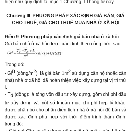
hiện như quy định tại mục 1 Chương II Thông tư này.
Chương III.
PHƯƠNG PHÁP XÁC ĐỊNH GIÁ BÁN, GIÁ
CHO THUÊ, GIÁ CHO THUÊ MUA NHÀ Ở XÃ HỘI
Điều 9. Phương pháp xác định giá bán nhà ở xã hội
Giá bán nhà ở xã hội được xác định theo công thức sau:
Trong đó:
B
2
2
- Gi
(đồng/m
): là giá bán
1
m
sử dụng căn hộ (hoặc căn
nhà) nhà ở xã hội đã hoàn thiện việc xây dựng tại vị trí thứ
i.
- T
(đồng): là tổng vốn đầu tư xây dựng, gồm chi phí đầu
đ
tư xây dựng và một số khoản mục chi phí hợp lý khác,
được phân bổ cho phần diện tích nhà ở xã hội để bán và
được xác định phù hợp với thời điểm trình thẩm định;
trong đó:
+ Chi phí đầu tư xây dựng gồm một số hoặc toàn bộ các