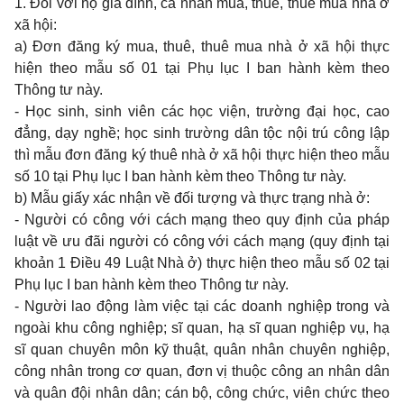
1. Đối với hộ gia đình, cá nhân mua, thuê, thuê mua nhà ở
xã hội:
a) Đơn đăng ký mua, thuê, thuê mua nhà ở xã hội thực
hiện theo
mẫu số 01 tại Phụ lục I
ban hành kèm theo
Thông tư này.
- Học sinh, sinh viên các học viện, trường đại học, cao
đẳng, dạy nghề; học sinh trường dân tộc nội trú công lập
thì mẫu đơn đăng ký thuê nhà ở xã hội thực hiện theo
mẫu
số 10 tại Phụ lục I
ban hành kèm theo Thông tư này.
b) Mẫu giấy xác nhận về đối tượng và thực trạng nhà ở:
- Người có công với cách mạng theo quy định của pháp
luật về ưu đãi người có công với cách mạng (quy định tại
khoản 1 Điều 49 Luật Nhà ở) thực hiện theo
mẫu số 02 tại
Phụ lục I
ban hành kèm theo Thông tư này.
- Người lao động làm việc tại các doanh nghiệp trong và
ngoài khu công nghiệp; sĩ quan, hạ sĩ quan nghiệp vụ, hạ
sĩ quan chuyên môn k
ỹ
thuật, quân nhân chuyên nghiệp,
công nhân trong cơ quan, đơn vị thuộc công an nhân dân
và quân đội nhân dân; cán bộ, công chức, viên chức theo