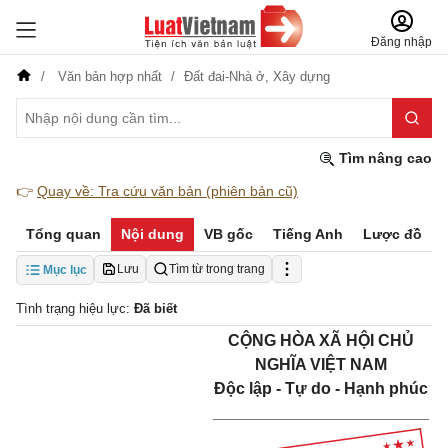
Đăng nhập
Văn bản hợp nhất
Đất đai-Nhà ở,
Xây dựng
Tìm nâng cao
👉
Quay về: Tra cứu văn bản (phiên bản cũ)
Tổng quan
Nội dung
VB gốc
Tiếng Anh
Lược đồ
Lưu
Tìm từ trong trang
Mục lục
Tình trạng hiệu lực:
Đã biết
CỘNG HÒA XÃ HỘI CHỦ
NGHĨA VIỆT NAM
Độc lập - Tự do - Hạnh phúc
________________________