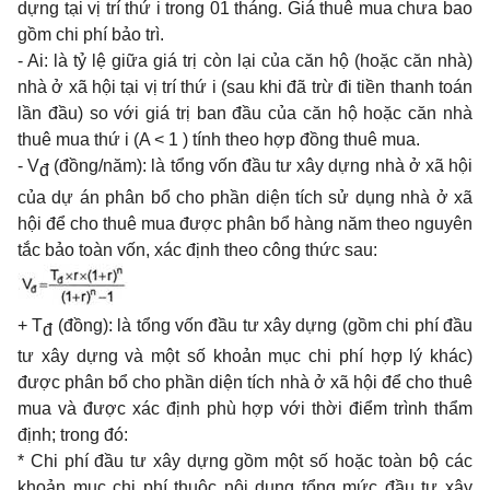
dựng tại vị trí thứ i trong 01 tháng. Giá thuê mua chưa bao
gồm chi phí bảo trì.
- Ai: là tỷ lệ giữa giá trị còn lại của căn hộ (hoặc căn nhà)
nhà ở xã hội tại vị trí thứ i (sau khi đã trừ đi tiền thanh toán
lần đầu) so với giá trị ban đầu của căn hộ hoặc căn nhà
thuê mua thứ i (A < 1 ) tính theo hợp đồng thuê mua.
- V
(đồng/năm): là tổng vốn đầu tư xây dựng nhà ở xã hội
đ
của dự án phân bổ cho phần diện tích sử dụng nhà ở xã
hội để cho thuê mua được phân bổ hàng năm theo nguyên
tắc bảo toàn vốn, xác định theo công thức sau:
+ T
(đồng): là tổng vốn đầu tư xây dựng (gồm chi phí đầu
đ
tư xây dựng và một số khoản mục chi phí hợp lý khác)
được phân bổ cho phần diện tích nhà ở xã hội để cho thuê
mua và được xác định phù hợp với thời điểm trình thẩm
định; trong đó:
* Chi phí đầu tư xây dựng gồm một số hoặc toàn bộ các
khoản mục chi phí thuộc nội dung tổng mức đầu tư xây