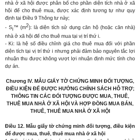
nhà ở xã hội được phân bổ cho phần diện tích nhà ở xã
hội để cho thuê mua, được xác định tương tự như quy
định tại
Điều 9 Thông tư này
;
2
- S
™ (m
): là diện tích sử dụng căn hộ (hoặc căn nhà)
i
nhà ở xã hội để cho thuê mua tại vị trí thứ i.
- Ki: là hệ số điều chỉnh giá cho thuê mua đối với phần
diện tích tại vị trí thứ i nhưng phải đảm bảo nguyên tắc lợi
nhuận thu được không vượt lợi nhuận định mức tính cho
dự án.
Chương IV.
MẪU GIẤY TỜ CHỨNG MINH ĐỐI TƯỢNG,
ĐIỀU KIỆN ĐỂ ĐƯỢC HƯỞNG CHÍNH SÁCH HỖ TRỢ;
THÔNG TIN CÁC ĐỐI TƯỢNG ĐƯỢC MUA, THUÊ,
THUÊ MUA NHÀ Ở XÃ HỘI VÀ HỢP ĐỒNG MUA BÁN,
THUÊ, THUÊ MUA NHÀ Ở XÃ HỘI
Điều 12. Mẫu giấy tờ chứng minh đối tượng, điều kiện
để được mua, thuê, thuê mua nhà ở xã hội