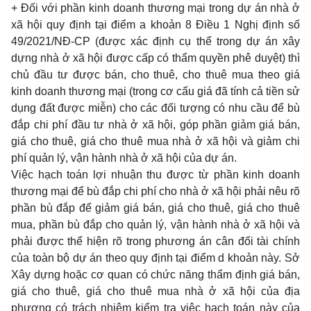
+ Đối với phần kinh doanh thương mại trong dự án nhà ở
xã hội quy định tại điểm a khoản 8 Điều 1 Nghị định số
49/2021/NĐ-CP (được xác định cụ thể trong dự án xây
dựng nhà ở xã hội được cấp có thẩm quyền phê duyệt) thì
chủ đầu tư được bán, cho thuê, cho thuê mua theo giá
kinh doanh thương mại (trong cơ cấu giá đã tính cả tiền sử
dụng đất được miễn) cho các đối tượng có nhu cầu để bù
đắp chi phí đầu tư nhà ở xã hội, góp phần giảm giá bán,
giá cho thuê, giá cho thuê mua nhà ở xã hội và giảm chi
phí quản lý, vận hành nhà ở xã hội của dự án.
Việc hạch toán lợi nhuận thu được từ phần kinh doanh
thương mại để bù đắp chi phí cho nhà ở xã hội phải nêu rõ
phần bù đắp để giảm giá bán, giá cho thuê, giá cho thuê
mua, phần bù đắp cho quản lý, vận hành nhà ở xã hội và
phải được thể hiện rõ trong phương án cân đối tài chính
của toàn bộ dự án theo quy định tại điểm d khoản này. Sở
Xây dựng hoặc cơ quan có chức năng thẩm định giá bán,
giá cho thuê,
giá cho thuê mua nhà ở xã hội của địa
phương có trách nhiệm kiểm tra việc hạch toán này của