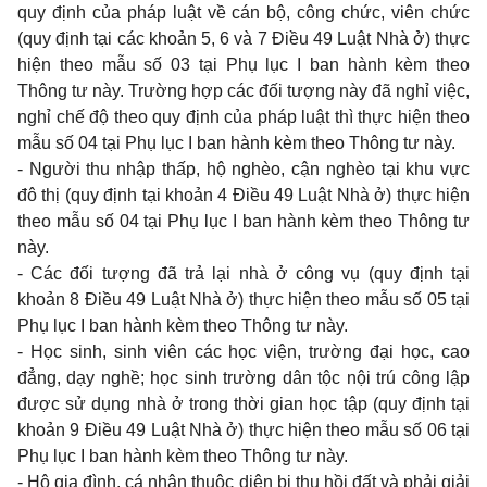
quy định của pháp luật về cán bộ, công chức, viên chức
(quy định tại các khoản 5, 6 và 7 Điều 49 Luật Nhà ở) thực
hiện theo
mẫu số 03 tại Phụ lục I
ban hành kèm theo
Thông tư này. Trường hợp các đối tượng này đã nghỉ việc,
nghỉ chế độ theo quy định của pháp luật thì thực hiện theo
mẫu số 04 tại Phụ lục I
ban hành kèm theo Thông tư này.
- Người thu nhập thấp, hộ nghèo, cận nghèo tại khu vực
đô thị (quy định tại khoản 4 Điều 49 Luật Nhà ở) thực hiện
theo
mẫu số 04 tại Phụ lục I
ban hành kèm theo Thông tư
này.
- Các đối tượng đã trả lại nhà ở công vụ (quy định tại
khoản 8 Điều 49 Luật Nhà ở) thực hiện theo
mẫu số 05 tại
Phụ lục I
ban hành kèm theo Thông tư này.
- Học sinh, sinh viên các học viện, trường đại học, cao
đẳng, dạy nghề; học
sinh trường dân tộc nội trú công lập
được sử dụng nhà ở trong thời gian học tập (quy định tại
khoản 9 Điều 49 Luật Nhà ở) thực hiện theo
mẫu s
ố
06 tại
Phụ lục I
ban hành kèm theo Thông tư này.
- Hộ gia đình, cá nhân thuộc diện bị thu hồi đất và phải giải