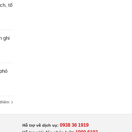
ch, tổ
h ghi
 phó
 thêm
0938 36 1919
Hỗ trợ về dịch vụ: