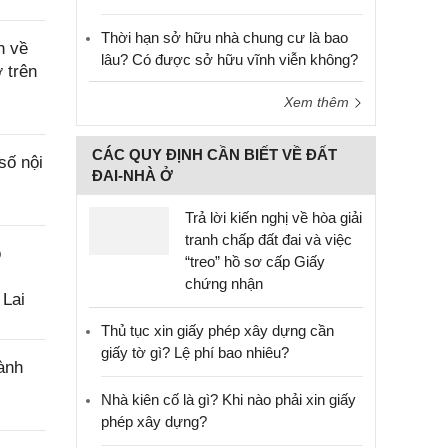
Thời hạn sở hữu nhà chung cư là bao
n về
lâu? Có được sở hữu vĩnh viễn không?
 trên
Xem thêm
CÁC QUY ĐỊNH CẦN BIẾT VỀ ĐẤT
số nội
ĐAI-NHÀ Ở
Trả lời kiến nghị về hòa giải
tranh chấp đất đai và việc
o
“treo” hồ sơ cấp Giấy
chứng nhận
 Lai
Thủ tục xin giấy phép xây dựng cần
giấy tờ gì? Lệ phí bao nhiêu?
ành
Nhà kiên cố là gì? Khi nào phải xin giấy
phép xây dựng?