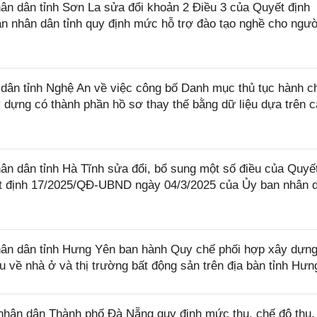
n dân tỉnh Sơn La sửa đổi khoản 2 Điều 3 của Quyết định
 nhân dân tỉnh quy định mức hỗ trợ đào tạo nghề cho ngườ
ân tỉnh Nghệ An về việc công bố Danh mục thủ tục hành c
dựng có thành phần hồ sơ thay thế bằng dữ liệu dựa trên 
 dân tỉnh Hà Tĩnh sửa đổi, bổ sung một số điều của Quyết
 định 17/2025/QĐ-UBND ngày 04/3/2025 của Ủy ban nhân 
ân dân tỉnh Hưng Yên ban hành Quy chế phối hợp xây dựn
iệu về nhà ở và thị trường bất động sản trên địa bàn tỉnh Hư
hân dân Thành phố Đà Nẵng quy định mức thu, chế độ thu,