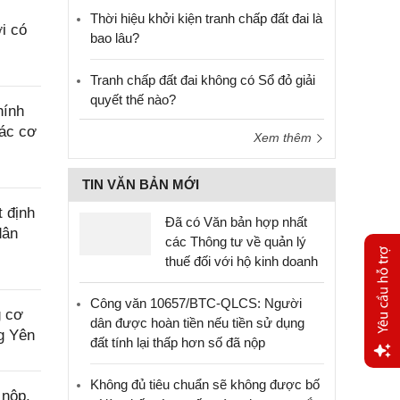
Thời hiệu khởi kiện tranh chấp đất đai là
i có
bao lâu?
Tranh chấp đất đai không có Sổ đỏ giải
quyết thế nào?
hính
các cơ
Xem thêm
TIN VĂN BẢN MỚI
 định
Đã có Văn bản hợp nhất
dân
các Thông tư về quản lý
thuế đối với hộ kinh doanh
Công văn 10657/BTC-QLCS: Người
g cơ
dân được hoàn tiền nếu tiền sử dụng
ng Yên
đất tính lại thấp hơn số đã nộp
Yêu
Không đủ tiêu chuẩn sẽ không được bố
 nộp,