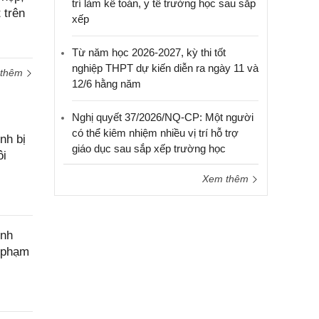
cầu
trí làm kế toán, y tế trường học sau sắp
 trên
hỗ trợ
xếp
Từ năm học 2026-2027, kỳ thi tốt
nghiệp THPT dự kiến diễn ra ngày 11 và
 thêm
12/6 hằng năm
Nghị quyết 37/2026/NQ-CP: Một người
có thể kiêm nhiệm nhiều vị trí hỗ trợ
nh bị
giáo dục sau sắp xếp trường học
ôi
Xem thêm
ính
c phạm