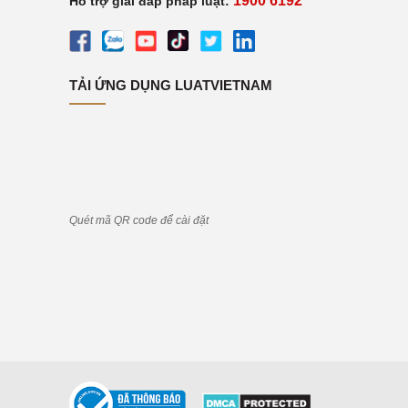
1900 6192
Hỗ trợ giải đáp pháp luật:
TẢI ỨNG DỤNG LUATVIETNAM
Quét mã QR code để cài đặt