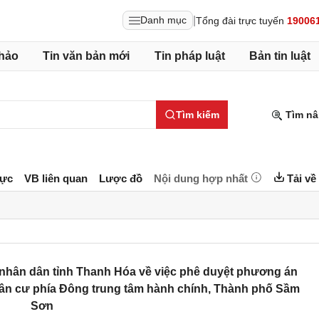
|
Danh mục
Tổng đài trực tuyến
19006
hảo
Tin văn bản mới
Tin pháp luật
Bản tin luật
Tìm kiếm
Tìm nâ
lực
VB liên quan
Lược đồ
Nội dung hợp nhất
Tải về
nhân dân tỉnh Thanh Hóa về việc phê duyệt phương án
dân cư phía Đông trung tâm hành chính, Thành phố Sầm
Sơn