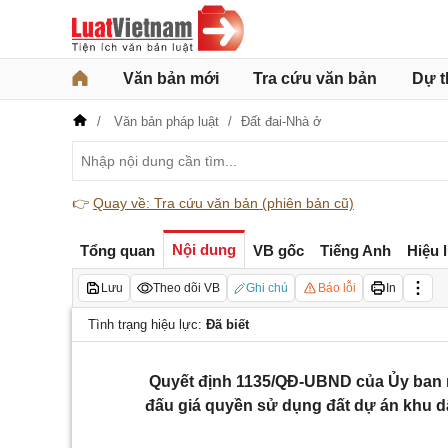
Văn bản mới
Tra cứu văn bản
Dự t
Văn bản pháp luật
Đất đai-Nhà ở
👉
Quay về: Tra cứu văn bản (phiên bản cũ)
Nội dung
Tổng quan
VB gốc
Tiếng Anh
Hiệu 
Lưu
Theo dõi VB
Ghi chú
Báo lỗi
In
Tình trạng hiệu lực:
Đã biết
Quyết định 1135/QĐ-UBND của Ủy ban 
đấu giá quyền sử dụng đất dự án khu 