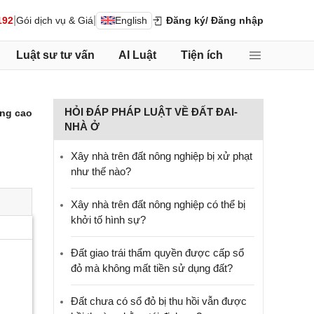
|
|
192
Gói dịch vụ & Giá
English
Đăng ký
/ Đăng nhập
Luật sư tư vấn
AI Luật
Tiện ích
HỎI ĐÁP PHÁP LUẬT VỀ ĐẤT ĐAI-
ng cao
NHÀ Ở
Xây nhà trên đất nông nghiệp bị xử phạt
như thế nào?
Xây nhà trên đất nông nghiệp có thể bị
khởi tố hình sự?
Đất giao trái thẩm quyền được cấp sổ
đỏ mà không mất tiền sử dụng đất?
Đất chưa có sổ đỏ bị thu hồi vẫn được