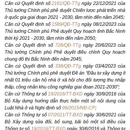
Căn cứ Quyết định số
2161/QĐ-TTg
ngày 22/12/2021 của
Thủ tướng Chính phủ phê duyệt Chiến lược phát triển nhà
ở quốc gia giai đoạn 2021 - 2030, tầm nhìn đến năm 2045;
Căn cứ Quyết định số
1589/QĐ-TTg
ngày 08/12/2023 của
Thủ tướng Chính phủ Phê duyệt Quy hoạch tỉnh Bắc Ninh
thời kỳ 2021 - 2030, tầm nhìn đến năm 2050;
Căn cứ Quyết định số
728/QĐ-TTg
ngày 20/6/2023 của
Thủ tướng Chính phủ Phê duyệt điều chỉnh Quy hoạch
chung đô thị Bắc Ninh đến năm 2045;
Căn cứ Quyết định số
338/QĐ-TTg
ngày 03/4/2023 của
Thủ tướng Chính phủ phê duyệt Đề án “Đầu tư xây dựng ít
nhất 01 triệu căn hộ nhà ở xã hội cho đối tượng thu nhập
thấp, công nhân khu công nghiệp giai đoạn 2021-2030”;
Căn cứ Thông tư số
19/2016/TT-BXD
ngày 30/9/2016 của
Bộ Xây dựng hướng dẫn thực hiện một số nội dung của
Luật Nhà ở và Nghị định số
99/2015/NĐ-CP
;
Căn cứ Thông tư số
07/2021/TT-BXD
ngày 30/6/2021 của
Bộ Xây dựng sửa đổi, bổ sung, bãi bỏ một số điều của
Thông tư số
19/2016/TT-BXD
ngày 30/6/2016 và Thông tư