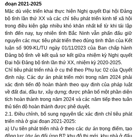
đoạn 2021-2025
Mặc dù việc triển khai thực hiện Nghị quyết Đại hội Đảng
bộ tỉnh lần thứ XX và các chỉ tiêu phát triển kinh tế xã hội
trong điều kiện gặp nhiều khó khăn nhất kể từ khi tái lập
tỉnh đến nay, tuy nhiên tỉnh Bắc Ninh vẫn phấn đấu giữ
nguyên các mục tiêu phát triển theo đúng tinh thần của Kết
luận số 909-KL/TU ngày 01/11/2023 của Ban chấp hành
Đảng bộ tỉnh về kết quả sơ kết giữa nhiệm kỳ Nghị quyết
Đại hội Đảng bộ tỉnh lần thứ XX, nhiệm kỳ 2020-2025.
Chỉ tiêu phát triển nhà ở cụ thể theo Phụ lục 02 của Quyết
định này. Các dự án phát triển mới trong năm 2024 phải
xác định tiến độ hoàn thành theo quy định của pháp luật
về đất đai, đầu tư, xây dựng; được phân bổ một phần diện
tích hoàn thành trong năm 2024 và các năm tiếp theo tuân
thủ tiến độ hoàn thành được phê duyệt.
2.1. Điều chỉnh, bổ sung nguyên tắc xác định chỉ tiêu phát
triển nhà ở giai đoạn 2021-2025:
a) Ưu tiên phát triển nhà ở theo các dự án trọng điểm, tạo
động lực (dự án đối ứng BT; khu đô thị mới, khu nhà ở đấu