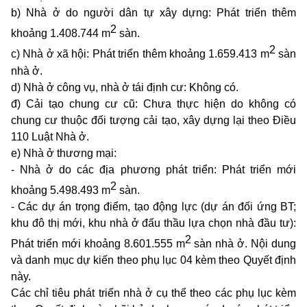
b) Nhà ở do người dân tự xây dựng: Phát triển thêm
2
khoảng 1.408.744 m
sàn.
2
c) Nhà ở xã hội: Phát triển thêm khoảng 1.659.413 m
sàn
nhà ở.
d) Nhà ở công vụ, nhà ở tái định cư: Không có.
đ) Cải tạo chung cư cũ: Chưa thực hiện do không có
chung cư thuộc đối tượng cải tạo, xây dựng lại theo Điều
110 Luật Nhà ở.
e) Nhà ở thương mại:
- Nhà ở do các địa phương phát triển: Phát triển mới
2
khoảng 5.498.493 m
sàn.
- Các dự án trọng điểm, tạo động lực (dự án đối ứng BT;
khu đô thị mới, khu nhà ở đấu thầu lựa chọn nhà đầu tư):
2
Phát triển mới khoảng 8.601.555 m
sàn nhà ở. Nội dung
và danh mục dự kiến theo phụ lục 04 kèm theo Quyết định
này.
Các chỉ tiêu phát triển nhà ở cụ thể
theo các phụ lục kèm