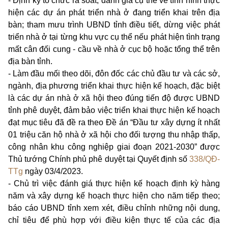
- Định kỳ tổ chức rà soát, đánh giá cụ thể về tình hình thực
hiện các dự án phát triển nhà ở đang triển khai trên địa
bàn; tham mưu trình UBND tỉnh điều tiết, dừng việc phát
triển nhà ở tại từng khu vực cụ thể nếu phát hiện tình trạng
mất cân đối cung - cầu về nhà ở cục bộ hoặc tổng thể trên
địa bàn tỉnh.
- Làm đầu mối theo dõi, đôn đốc các chủ đầu tư và các sở,
ngành, địa phương triển khai thực hiện kế hoạch, đặc biệt
là các dự án nhà ở xã hội theo đúng tiến độ được UBND
tỉnh phê duyệt, đảm bảo việc triển khai thực hiện kế hoạch
đạt mục tiêu đã đề ra theo Đề án “Đầu tư xây dựng ít nhất
01 triệu căn hộ nhà ở xã hội cho đối tượng thu nhập thấp,
công nhân khu công nghiệp giai đoạn 2021-2030” được
Thủ tướng Chính phủ phê duyệt tại Quyết định số
338/QĐ-
TTg
ngày 03/4/2023.
- Chủ trì việc đánh giá thực hiện kế hoạch định kỳ hàng
năm và xây dựng kế hoạch thực hiện cho năm tiếp theo;
báo cáo UBND tỉnh xem xét, điều chỉnh những nội dung,
chỉ tiêu để phù hợp với điều kiện thực tế của các địa