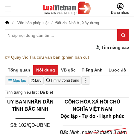
Đăng nhập
Văn bản pháp luật
Đất đai-Nhà ở,
Xây dựng
Tìm nâng cao
👉
Quay về: Tra cứu văn bản (phiên bản cũ)
Tổng quan
Nội dung
VB gốc
Tiếng Anh
Lược đồ
Lưu
Tìm từ trong trang
Mục lục
Tình trạng hiệu lực:
Đã biết
ỦY BAN NHÂN DÂN
CỘNG HÒA XÃ HỘI CHỦ
TỈNH BẮC NINH
NGHĨA VIỆT NAM
___________
Độc lập - Tự do - Hạnh phúc
______________________
Số: 102/QĐ-UBND
Bắc Ninh, ngày 22 tháng 3 năm