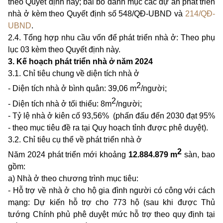
theo Quyết định này; bãi bỏ danh mục các dự án phát triển
nhà ở kèm theo Quyết định số 548/QĐ-UBND và
214/QĐ-
UBND
.
2.4. Tổng hợp nhu cầu vốn để phát triển nhà ở: Theo phụ
lục 03 kèm theo Quyết định này.
3.
Kế hoạch phát triển nhà ở năm 2024
3
.1. Chỉ tiêu chung về diện tích nhà ở
2
- Diện tích nhà ở bình quân: 39,06 m
/người;
2
- Diện tích nhà ở tối thiểu: 8m
/người;
- Tỷ lệ nhà ở kiên cố 93,56%
(phấn đấu đến 2030 đạt 95%
- theo mục tiêu đề ra tại Quy hoạch tỉnh được phê duyệt).
3
.2. Chỉ tiêu cụ thể về phát triển nhà ở
2
Năm 2024 phát triển mới khoảng
12.884.879 m
sàn, bao
gồm:
a) Nhà ở theo chương trình mục tiêu:
- Hỗ trợ về nhà ở cho hộ gia đình người có công với cách
mạng: Dự kiến hỗ trợ cho 773 hộ (sau khi được Thủ
tướng Chính phủ phê duyệt mức hỗ trợ theo quy định tại