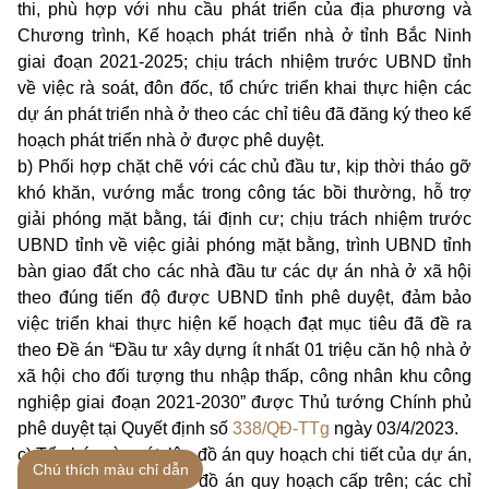
thi, phù hợp với nhu cầu phát triển của địa phương và
Chương trình, Kế hoạch phát triển nhà ở tỉnh Bắc Ninh
giai đoạn 2021-2025; chịu trách nhiệm trước UBND tỉnh
về việc rà soát, đôn đốc, tổ chức triển khai thực hiện các
dự án phát triển nhà ở theo các chỉ tiêu đã đăng ký theo kế
hoạch phát triển nhà ở được phê duyệt.
b) Phối hợp chặt chẽ với các chủ đầu tư, kịp thời tháo gỡ
khó khăn, vướng mắc trong công tác bồi thường, hỗ trợ
giải phóng mặt bằng, tái định cư; chịu trách nhiệm trước
UBND tỉnh về việc giải phóng mặt bằng, trình UBND tỉnh
bàn giao đất cho các nhà đầu tư các dự án nhà ở xã hội
theo đúng tiến độ được UBND tỉnh phê duyệt, đảm bảo
việc triển khai thực hiện kế hoạch đạt mục tiêu đã đề ra
theo Đề án “Đầu tư xây dựng ít nhất 01 triệu căn hộ nhà ở
xã hội cho đối tượng thu nhập thấp, công nhân khu công
nghiệp giai đoạn 2021-2030” được Thủ tướng Chính phủ
phê duyệt tại Quyết định số
338/QĐ-TTg
ngày 03/4/2023.
c) Tổ chức rà soát, lập đồ án quy hoạch chi tiết của dự án,
Chú thích màu chỉ dẫn
đảm bảo phù hợp với đồ án quy hoạch cấp trên; các chỉ