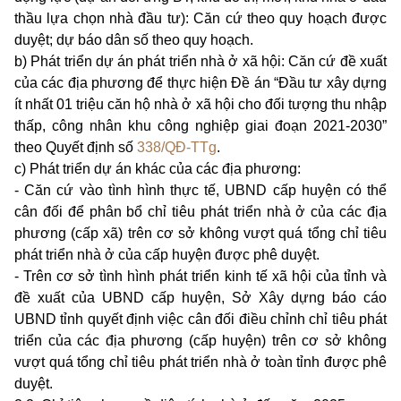
thầu lựa chọn nhà đầu tư): Căn cứ theo quy hoạch được
duyệt; dự báo dân số theo quy hoạch.
b) Phát triển dự án phát triển nhà ở xã hội: Căn cứ đề xuất
của các địa phương để thực hiện Đề án “Đầu tư xây dựng
ít nhất 01 triệu căn hộ nhà ở xã hội cho đối tượng thu nhập
thấp, công nhân khu công nghiệp giai đoạn 2021-2030”
theo Quyết định số
338/QĐ-TTg
.
c) Phát triển dự án khác của các địa phương:
- Căn cứ vào tình hình thực tế, UBND cấp huyện có thể
cân đối để phân bổ chỉ tiêu phát triển nhà ở của các địa
phương (cấp xã) trên cơ sở không vượt quá tổng chỉ tiêu
phát triển nhà ở của cấp huyện được phê duyệt.
- Trên cơ sở tình hình phát triển kinh tế xã hội của tỉnh và
đề xuất của UBND cấp huyện, Sở Xây dựng báo cáo
UBND tỉnh quyết định việc cân đối điều chỉnh chỉ tiêu phát
triển của các địa phương (cấp huyện) trên cơ sở không
vượt quá tổng chỉ tiêu phát triển nhà ở toàn tỉnh được phê
duyệt.