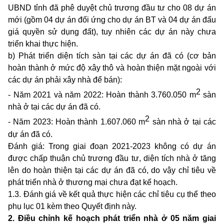
UBND tỉnh đã phê duyệt chủ trương
đầu tư cho
0
8
dự án
mới (
gồm 04 dự án đối ứng cho dự án BT và 0
4
dự án đấu
giá
quyền sử dụng
đất
), tuy nhiên các dự án này chưa
triển khai thực hiện.
b) Phát triển diện tích sàn tại các dự án đã có (cơ bản
hoàn thành ở mức độ xây thô và hoàn thiện mặt ngoài với
các dự án phải xây nhà để bán):
2
- Năm 2021 và năm 2022: Hoàn thành 3.760.050 m
sàn
nhà ở tại các dự án đã có.
2
- Năm 2023: Hoàn thành 1.607.060 m
sàn nhà ở tại các
dự án đã có.
Đánh giá: Trong giai đoạn 2021-2023 không có dự án
được chấp thuận chủ trương đầu tư, diện tích nhà ở tăng
lên do hoàn thiện tại các dự án đã có, do vậy chỉ tiêu về
phát triển nhà ở thương mại chưa đạt kế hoạch.
1.3. Đánh giá
về
kết quả thực hiện các chỉ
tiêu cụ thể
theo
phụ lục 01
kèm theo Quyết định này.
2
. Điều chỉnh kế hoạch phát triển nhà ở 05 năm giai