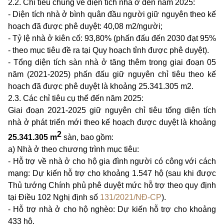
2.2. Chỉ tiêu chung về diện tích nhà ở
đến năm 2025:
-
Diện tích nhà ở bình quân đầu người giữ nguyên t
heo kế
hoạch đã được phê duyệt: 40,08 m2/người;
- Tỷ lệ nhà ở kiên cố: 93,80% (phấn đấu đến 2030 đạt 95%
- theo mục tiêu đề ra tại Quy hoạch tỉnh được phê duyệt).
- Tổng diện tích sàn nhà ở tăng thêm trong giai đoạn 05
năm (2021-2025) phấn đấu giữ nguyên chỉ tiêu theo kế
hoạch đã được phê duyệt là khoảng 25.341.305 m2.
2
.3. Các chỉ tiêu cụ thể đến năm 2025:
Giai đoạn 2021-2025 giữ nguyên chỉ tiêu tổng diện tích
nhà ở phát triển mới theo kế hoạch được duyệt là khoảng
2
25.341.305 m
sàn, bao gồm:
a) Nhà ở theo chương trình mục tiêu:
- Hỗ trợ về nhà ở cho hộ gia đình người có công với cách
mạng: Dự kiến hỗ trợ cho khoảng 1.547 hộ (sau khi được
Thủ tướng Chính phủ phê duyệt mức hỗ trợ theo quy định
tại Điều 102 Nghị định số
131/2021/NĐ-CP
).
- Hỗ trợ nhà ở cho hộ nghèo: Dự kiến hỗ trợ cho khoảng
433 hộ.