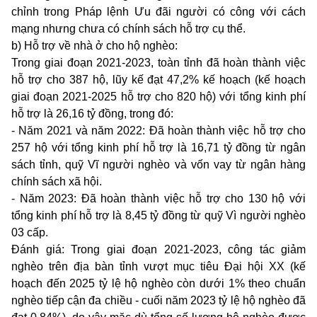
chỉnh trong Pháp lệnh Ưu đãi người có công với cách
mạng nhưng chưa có chính sách hỗ trợ cụ thể.
b) Hỗ trợ về nhà ở cho hộ nghèo:
Trong giai đoạn 2021-2023, toàn tỉnh đã
hoàn thành việc
hỗ trợ cho
387
hộ
, lũy kế đạt 47,2% kế hoạch (kế hoạch
giai đoạn 2021-2025 hỗ trợ cho 820 hộ) với tổng kinh phí
hỗ trợ là 26,16 tỷ đồng, trong đó:
- Năm 2021 và năm 2022: Đ
ã hoàn thành việc hỗ trợ cho
257 hộ
với tổng kinh phí hỗ trợ là
16,7
1 tỷ đồng từ ngân
sách tỉnh, quỹ Vĩ người nghèo và vốn vay từ ngân hàng
chính sách xã hội
.
- Năm 2023: Đ
ã hoàn thành việc hỗ trợ cho
130
hộ
với
tổng kinh phí hỗ trợ là 8
,
45 tỷ đồng từ quỹ Vì người nghèo
03 cấp
.
Đánh giá:
Trong giai đoạn 2021-2023, công tác giảm
nghèo trên địa bàn tỉnh vượt mục tiêu Đại hội XX (kế
hoạch đến 2025 tỷ lệ hộ nghèo còn dưới 1% theo chuẩn
nghèo tiếp cận đa chiều - cuối năm 2023 tỷ lệ hộ nghèo đã