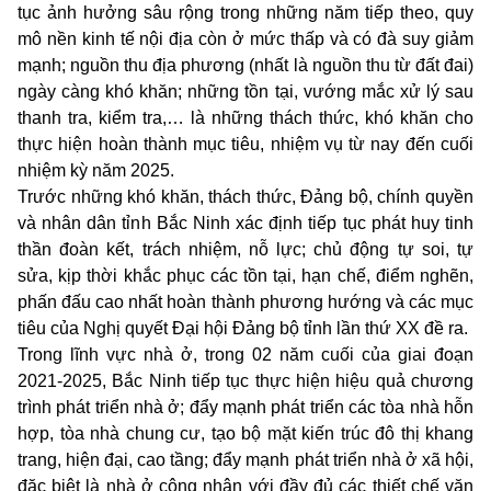
tục ảnh hưởng sâu rộng trong những năm tiếp theo, quy
mô nền kinh tế nội địa còn ở mức thấp và có đà suy giảm
mạnh; nguồn thu địa phương (nhất là nguồn thu từ đất đai)
ngày càng khó khăn; những tồn tại, vướng mắc xử lý sau
thanh tra, kiểm tra,… là những thách thức, khó khăn cho
thực hiện hoàn thành mục tiêu, nhiệm vụ từ nay đến cuối
nhiệm kỳ năm 2025.
Trước những khó khăn, thách thức, Đảng bộ, chính quyền
và nhân dân tỉnh Bắc Ninh xác định tiếp tục phát huy tinh
thần đoàn kết, trách nhiệm, nỗ lực; chủ động tự soi, tự
sửa, kịp thời khắc phục các tồn tại, hạn chế, điểm nghẽn,
phấn đấu cao nhất hoàn thành phương hướng và các mục
tiêu của Nghị quyết Đại hội Đảng bộ tỉnh lần thứ XX đề ra.
Trong lĩnh vực nhà ở, trong 02 năm cuối của giai đoạn
2021-2025, Bắc Ninh tiếp tục thực hiện hiệu quả chương
trình phát triển nhà ở; đẩy mạnh phát triển các tòa nhà hỗn
hợp, tòa nhà chung cư, tạo bộ mặt kiến trúc đô thị khang
trang, hiện đại, cao tầng; đẩy mạnh phát triển nhà ở xã hội,
đặc biệt là nhà ở công nhân với đầy đủ các thiết chế văn