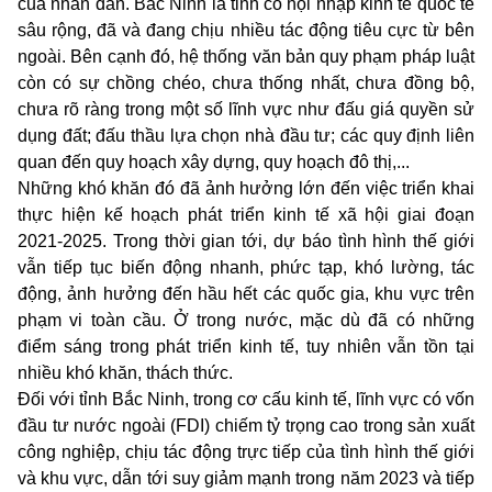
của nhân dân. Bắc Ninh là tỉnh có hội nhập kinh tế quốc tế
sâu rộng, đã và đang chịu nhiều tác động tiêu cực từ bên
ngoài. Bên cạnh đó, hệ thống văn bản quy phạm pháp luật
còn có sự chồng chéo, chưa thống nhất, chưa đồng bộ,
chưa rõ ràng trong một số lĩnh vực như đấu giá quyền sử
dụng đất; đấu thầu lựa chọn nhà đầu tư; các quy định liên
quan đến quy hoạch xây dựng, quy hoạch đô thị,...
Những khó khăn đó đã ảnh hưởng lớn đến việc triển khai
thực hiện kế hoạch phát triển kinh tế xã hội giai đoạn
2021-2025. Trong thời gian tới, dự báo tình hình thế giới
vẫn tiếp tục biến động nhanh, phức tạp, khó lường, tác
động, ảnh hưởng đến hầu hết các quốc gia, khu vực trên
phạm vi toàn cầu. Ở trong nước, mặc dù đã có những
điểm sáng trong phát triển kinh tế, tuy nhiên vẫn tồn tại
nhiều khó khăn, thách thức.
Đối với tỉnh Bắc Ninh, trong cơ cấu kinh tế, lĩnh vực có vốn
đầu tư nước ngoài (FDI) chiếm tỷ trọng cao trong sản xuất
công nghiệp, chịu tác động trực tiếp của tình hình thế giới
và khu vực, dẫn tới suy giảm mạnh trong năm 2023 và tiếp