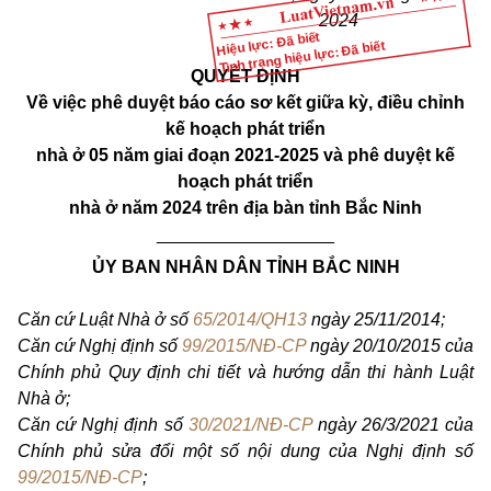
2024
Hiệu lực: Đã biết
Tình trạng hiệu lực: Đã biết
QUYẾT ĐỊNH
Về việc phê duyệt báo cáo sơ kết giữa kỳ, điều chỉnh
kế hoạch phát triển
nhà ở 05 năm giai đoạn 2021-2025 và phê duyệt kế
hoạch phát triển
nhà ở năm 2024 trên địa bàn tỉnh Bắc Ninh
__________________
ỦY BAN NHÂN DÂN TỈNH BẮC NINH
Căn cứ Luật Nhà ở số
65/2014/QH13
ngày 25/11/2014;
Căn cứ Nghị định số
99/2015/NĐ-CP
ngày 20/10/2015 của
Chính phủ Quy định chi tiết và hướng dẫn thi hành Luật
Nhà ở;
Căn cứ Nghị định số
30/2021/NĐ-CP
ngày 26/3/2021 của
Chính phủ sửa đổi một số nội dung của Nghị định số
99/2015/NĐ-CP
;