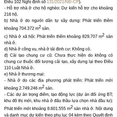
Điều 102 Nghị định số
131/2021/NĐ-CP
).
- Hỗ trợ nhà ở cho hộ nghèo: Dự kiến hỗ trợ cho khoảng
216 hộ.
b) Nhà ở do người dân tự xây dựng: Phát triển thêm
2
khoảng 704.372 m
sàn.
2
c) Nhà ở xã hội: Phát triển thêm khoảng 829.707 m
sàn
nhà ở.
d) Nhà ở công vụ, nhà ở tái định cư: Không có.
đ) Cải tạo chung cư cũ: Chưa thực hiện do không có
chung cư thuộc đối tượng cải tạo, xây dựng lại theo Điều
110 Luật Nhà ở.
e) Nhà ở thương mại:
- Nhà ở do các địa phương phát triển: Phát triển mới
2
khoảng 2.749.246 m
sàn.
- Các dự án trọng điểm, tạo động lực (dự án đối ứng BT;
khu đô thị mới, khu nhà ở đấu thầu lựa chọn nhà đầu tư):
2
Phát triển mới khoảng 8.601.555 m
sàn nhà ở. Nội dung
và danh mục dự kiến theo phụ lục 04 kèm theo Quyết định