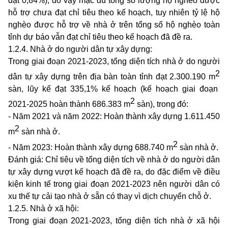
đạt 0,84%), do vậy mặc dù tổng số lượng hộ nghèo được
hỗ trợ chưa đạt chỉ tiêu theo kế hoạch, tuy nhiên tỷ lệ hộ
nghèo được hỗ trợ về nhà ở trên tổng số hộ nghèo toàn
tỉnh dự báo vẫn đạt chỉ tiêu theo kế hoạch đã đề ra.
1.2.4.
Nhà ở do người dân tự xây dựng:
Trong giai đoạn 2021-2023, tổng
diện
tích nhà ở
do người
2
dân tự xây dựng
trên địa bàn toàn tỉnh đạt 2.300.190 m
sàn
, lũy kế đạt 335,1% kế hoạch (kế hoạch giai đoạn
2
2021-2025 hoàn thành 686.383 m
sàn), trong đó:
- Năm 2021 và năm 2022: H
oàn thành
xây dựng 1.611.450
2
m
sàn nhà ở.
2
- Năm 2023: H
oàn thành
xây dựng 688.740 m
sàn nhà ở.
Đánh giá: Chỉ tiêu về tổng diện tích về nhà ở do người dân
tự xây dựng vượt kế hoạch đã đề ra, do đặc điểm về điều
kiện kinh tế trong giai đoạn 2021-2023 nên người dân có
xu thế tự cải tạo nhà ở sẵn có thay vì dịch chuyển chỗ ở.
1.2.5.
Nhà ở xã hội:
Trong giai đoạn 2021-2023, tổng
diện
tích nhà ở
xã hội