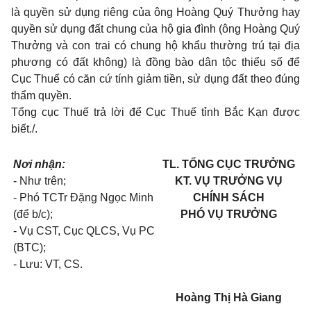
là quyền sử dụng riêng của ông Hoàng Quý Thưởng hay
quyền sử dụng đất chung của hộ gia đình (ông Hoàng Quý
Thưởng và con trai có chung hộ khẩu thường trú tại địa
phương có đất không) là đồng bào dân tộc thiểu số để
Cục Thuế có căn cứ tính giảm tiền, sử dụng đất theo đúng
thẩm quyền.
Tổng cục Thuế trả lời để Cục Thuế tỉnh Bắc Kạn được
biết./.
Nơi nhận:
TL. TỔNG CỤC TRƯỞNG
- Như trên;
KT. VỤ TRƯỞNG VỤ
- Phó TCTr Đặng Ngọc Minh
CHÍNH SÁCH
(để b/c);
PHÓ VỤ TRƯỞNG
- Vụ CST, Cục QLCS, Vụ PC
(BTC);
- Lưu: VT, CS.
Hoàng Thị Hà Giang