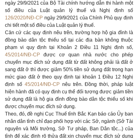
ngày 29/9/2021 của Bộ Tài chính hướng dẫn thi hành một
số điều của Luật quản lý thuế và Nghị định số
126/2020/NĐ-CP
ngày 29/9/2021 của Chính Phủ quy định
chi tiết một số điều của Luật quản lý thuế.
Căn cứ các quy định nêu trên, trường hợp hộ gia đình là
đồng bào dân tộc thiểu số tại các địa bàn không thuộc
phạm vi quy định tại
Khoản 2 Điều 11 Nghị định số,
45/2014/NĐ-CP
được cơ quan nhà nước cho phép
chuyển mục đích sử dụng đất từ đất không phải là đất ở
sang đất ở thì được giảm 50% tiền sử dụng đất trong hạn
mức giao đất ở theo quy định tại
khoản 1 Điều 12 Nghị
định số
45/2014/NĐ-CP
nêu trên. Đồng thời, pháp luật
hiện hành đã có quy định cụ thể đối tượng được giảm tiền
sử dụng đất là hộ gia đình đồng bào dân tộc thiểu số khi
được chuyển mục đích sử dụng.
Theo, đó, đề nghị Cục Thuế tỉnh Bắc Kạn báo cáo Ủy ban
nhân dân tỉnh chỉ đạo phối hợp với các Sở, ngành (Sở Tài
nguyên và Môi trường, Sở Tư pháp, Ban Dân tộc...) của
tỉnh để xác định rõ thửa đất xin chuyển mục đích sử dụng