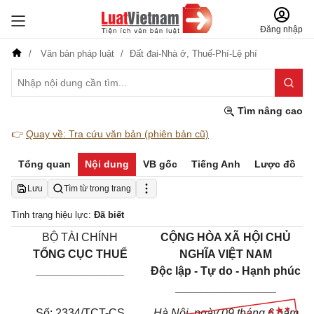
Đăng nhập
Văn bản pháp luật
Đất đai-Nhà ở,
Thuế-Phí-Lệ phí
Tìm nâng cao
👉
Quay về: Tra cứu văn bản (phiên bản cũ)
Tổng quan
Nội dung
VB gốc
Tiếng Anh
Lược đồ
Lưu
Tìm từ trong trang
Tình trạng hiệu lực:
Đã biết
BỘ TÀI CHÍNH
CỘNG HÒA XÃ HỘI CHỦ
TỔNG CỤC THUẾ
NGHĨA VIỆT NAM
______________
Độc lập - Tự do - Hạnh phúc
________________
Số: 2334/TCT-CS
Hà Nội, ngày 09 tháng 6 năm