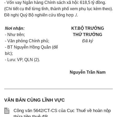
- Vốn vay Ngân hàng Chính sách xã hội: 618,5 tỷ đồng.
(Chi tiết cụ thể từng tỉnh, thành phố xem phụ lục kèm theo).
Đề nghị Quý Bộ nghiên cứu tổng hợp ./.
Nơi nhận:
KT.BỘ TRƯỞNG
- Như trên;
THỨ TRƯỞNG
- Văn phòng Chính phủ;
Đã ký
- BT Nguyễn Hồng Quân (để
b/c);
- Lưu: VP, QLN (2).
Nguyễn Trần Nam
VĂN BẢN CÙNG LĨNH VỰC
Công văn 5642/CT-CS của Cục Thuế về hoàn nộp
thừa tiền thuê đất