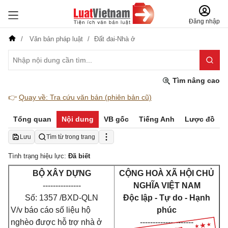
Đăng nhập
Văn bản pháp luật
Đất đai-Nhà ở
Tìm nâng cao
👉
Quay về: Tra cứu văn bản (phiên bản cũ)
Tổng quan
Nội dung
VB gốc
Tiếng Anh
Lược đồ
Lưu
Tìm từ trong trang
Tình trạng hiệu lực:
Đã biết
BỘ XÂY DỰNG
CỘNG HOÀ XÃ HỘI CHỦ
---------------
NGHĨA VIỆT NAM
Số: 1357 /BXD-QLN
Độc lập - Tự do - Hạnh
V/v báo cáo số liệu hộ
phúc
nghèo được hỗ trợ nhà ở
---------------------