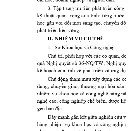
3. 
T
ập
trung 
ưu 
tiên 
phát 
triển 
công 
ng
kỹ 
thuật 
quan 
t
rọng 
c
ủa 
t
ỉnh; 
t
ừng 
b
ước 
hì
học 
gắn 
với 
đổi 
mới 
sá
ng 
tạo,
chuyển 
đổi 
s
phát triển bền 
vững.
II.
 NHI
ỆM 
VỤ
 CỤ 
TH
Ể
1.
Sở Khoa học 
và Công 
nghệ 
Chủ trì, phối 
hợp với
 các 
cơ quan, 
đơn 
quả 
Nghị 
quyết 
số 
36
-
NQ/T
W, 
Nghị 
quyết
kế hoạch 
của tỉnh 
về phát triển và
 ứng dụng
Chủ 
động tham 
mưu 
xây dựng 
các cơ 
c
dụng, 
chuyển 
giao, 
th
ương 
mại 
hóa 
s
ản 
p
nhiệm vụ kh
oa 
học và 
công nghệ
hàn
g năm
nghệ 
cao, 
công 
nghiệp 
chế 
biến,
dược 
liệu,
gen bản 
địa. 
Đẩy mạnh gắn kết 
giữa nghiên cứu 
và 
hàng 
nhiệm 
vụ 
khoa 
học 
và 
c
ông 
nghệ 
gắ