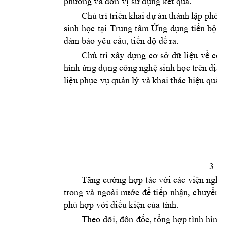
phương và đơ
n vị sử dụng 
kết quả.
Chủ 
trì 
t
riển 
khai 
d
ự 
án thành 
lập phòn
sinh 
học 
tại 
Trung 
tâm 
Ứng 
dụn
g 
tiến 
bộ 
k
đảm bảo 
yêu c
ầu
, 
ti
ến 
độ đề
ra
. 
Chủ 
trì 
xây 
d
ựng 
cơ 
sở 
dữ 
liệu 
về 
côn
hình ứ
n
g dụng công nghệ sinh học trên địa b
liệu phục 
vụ quản lý 
và khai thác
 hiệu quả 
3
Tăng 
cường 
hợ
p 
tác 
với 
các 
viện 
nghi
trong 
và 
ngoài 
nước 
để 
tiếp 
nhận, 
chuyển 
phù hợp 
với điều kiện 
của tỉnh.
Theo 
dõi, 
đôn 
đốc, 
tổng 
hợp tình 
hình 