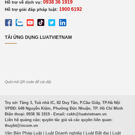
0938 36 1919
Hỗ trợ về dịch vụ:
1900 6192
Hỗ trợ giải đáp pháp luật:
TẢI ỨNG DỤNG LUATVIETNAM
Quét mã QR code để cài đặt
Trụ sở: Tầng 3, Toà nhà IC, 82 Duy Tân, P.Cầu Giấy, TP.Hà Nội
VPĐD: 648 Nguyễn Kiệm, Phường Đức Nhuận, TP. Hồ Chí Minh
Điện thoại: 0938 36 1919 - Email:
cskh@luatvietnam.vn
Liên hệ quảng cáo; quyền tác giả và các quyền liên quan:
thuybt@incom.vn
Văn Bản Pháp Luật
|
Luật Doanh nghiệp
|
Luật Đất đai
|
Luật