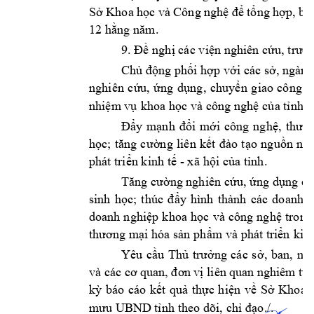
Sở Khoa học và
 Công nghệ 
để tổng 
hợ
p, 
bá
12 hằng 
năm.
9. 
Đề
 nghị cá
c
viện nghiên 
cứu, trườ
Ch
ủ động phối 
hợp vớ
i các sở, ngành
nghiên 
c
ứu, 
ứng 
dụng, 
chuyển 
giao 
công 
n
nhiệm vụ 
khoa học 
và công 
nghệ c
ủa tỉnh
. 
Đẩy 
mạnh 
đổi 
mới 
công 
nghệ
, 
thươ
học; 
tăng 
c
ường 
liên 
k
ết 
đào 
t
ạo 
nguồn 
nh
phát triển kinh 
tế - xã 
hội của
 tỉnh.
Tăng cường nghiên 
cứu, 
ứng dụng c
sinh 
học; 
thúc 
đẩy 
hình 
thành 
các 
doanh 
n
doanh 
nghiệp 
k
hoa 
học
và 
công 
ng
hệ 
tron
g
thương mại hóa 
sản 
phẩm và 
phát triển 
kinh
Yêu 
cầu 
T
hủ 
trưởng 
cá
c 
s
ở, 
ban, 
ngà
và các cơ 
quan,
 đơn
 vị liên 
quan nghiêm túc 
kỳ 
báo 
cáo 
kết 
quả 
thực 
h
iện 
về 
Sở 
Khoa 
mưu UBND tỉnh 
theo dõi, 
chỉ đạ
o./. 