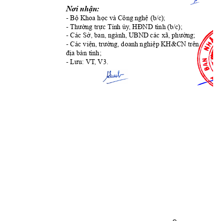
Nơi nh
ậ
n:
- Bộ Khoa học và Công
 nghệ 
(b/c)
;
- Thườ
ng 
trực Tỉn
h ủy
, HĐND tỉnh
(b/c);
- Các Sở, ban, ngành,
UBND
 các xã, phư
ờng
;
- Các viện
,
 trường,
doanh
 nghi
ệp
 KH&CN trên 
địa bàn tỉnh;
- Lưu: VT
, 
V3
.