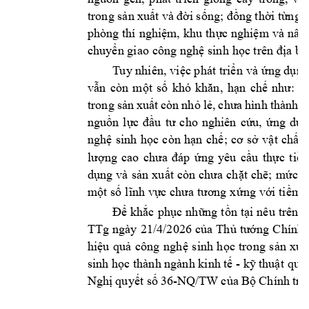
trong sản xuất 
và đời 
s
ống; đồng
 thời từ
ng 
phòng thí 
nghiệm, 
khu 
thực nghiệm 
và nân
chuyển giao 
công nghệ 
sinh 
học trên địa 
bà
T
uy nhiên, 
việc phát 
triển 
và 
ứng dụ
ng
vẫn 
còn 
m
ột 
s
ố 
khó 
khăn,
hạn 
chế 
như: 
q
trong 
sản 
xuất 
còn 
n
hỏ 
lẻ, 
chưa 
hìn
h 
thành 
đ
nguồn 
lực 
đầu 
tư 
cho 
nghiên 
cứu, 
ứng 
dụn
nghệ 
sinh 
học 
còn 
hạn 
chế
; 
cơ 
sở 
vật 
chất, 
lư
ợng 
cao 
chưa 
đá
p 
ứng 
yêu 
c
ầu 
th
ực 
tiễn
dụng 
và 
s
ản 
xuất 
còn 
chưa 
ch
ặt 
chẽ; 
mức 
đ
một số 
lĩnh vực chưa tương x
ứng với tiềm 
Để 
khắc 
phục 
những 
tồn 
tại 
nêu 
trên, 
TTg ngà
y 
21/4/2
026 
của 
Thủ 
tư
ớng 
C
hính 
hiệu 
quả
công 
nghệ 
s
inh 
học 
trong 
s
ản 
xuấ
sinh học thành ngành kinh tế - kỹ 
thuật 
qua
Nghị 
quyết số 
36-NQ/TW 
của Bộ 
Chính 
trị
,