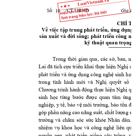
Hiệu lực: Đã biết
Số
: 
  /
CT
-
UBND
Gia Lai
10
Tình trạng hiệu lực: Đã biết
CH
Ỉ 
T
Về việ
c 
tập trung phát triể
n, 
ứng dụng 
sản xuất và 
đời sống; 
phát triển 
công 
ngh
kỹ thuật q
uan trọ
ng c
Trong 
thời 
gian 
qua
, 
các 
s
ở, 
ban,
ng
Lai đã 
tích cự
c triển khai thự
c hiện 
Ngh
ị
 qu
phát 
triển 
và 
ứng 
dụng
c
ông 
nghệ sinh 
học 
trong 
tình 
hình 
mới 
và 
Ngh
ị
quy
ế
t 
s
ố
1
Chương trình hành 
động th
ực hiện 
Nghị q
uy
sinh 
học 
từng 
b
ước 
đư
ợ
c 
quan 
tâm 
ứng 
nghiệp, y tế, bảo vệ 
môi trường, bảo tồn đa 
góp 
phần nâng 
cao năng 
suất,
chất lư
ợn
g 
s
ả
trường 
và 
chăm 
sóc 
sức 
khỏe 
Nhân 
dân.
C
nhiệm 
vụ 
khoa 
học 
và 
công 
nghệ 
li
ê
n 
qua
nguồn 
gen, 
phá
t
triển 
giống 
cây 
trồng, 
vật