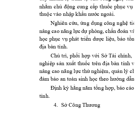
nhằm 
chủ 
động 
cun
g 
c
ấp 
thuốc 
phục 
vụ 
n
thuộc vào 
nhập khẩ
u nước ngoà
i.
Nghiên 
c
ứu, 
ứn
g 
d
ụng 
công 
ngh
ệ 
tiên
nâng 
cao năng
 lực 
dự phòng, 
c
hẩn 
đoán và
 đ
học 
phục 
vụ 
phát 
triển 
dược 
liệu, 
bảo 
tồn 
v
địa bàn 
tỉnh.
Ch
ủ 
trì, 
phối 
hợp 
với 
Sở 
Tài 
chính, 
S
nghiệp 
s
ản 
xuất 
thuốc 
trên 
đ
ịa 
bàn 
tỉnh 
và
nâng cao 
năng l
ực th
ử nghiệ
m, 
quản lý 
chấ
đảm bảo 
an toàn 
sinh h
ọc theo hướ
ng dẫn, 
Định kỳ hằng 
năm tổng hợp, báo 
c
áo k
tỉnh.
4.
Sở Công Thương 