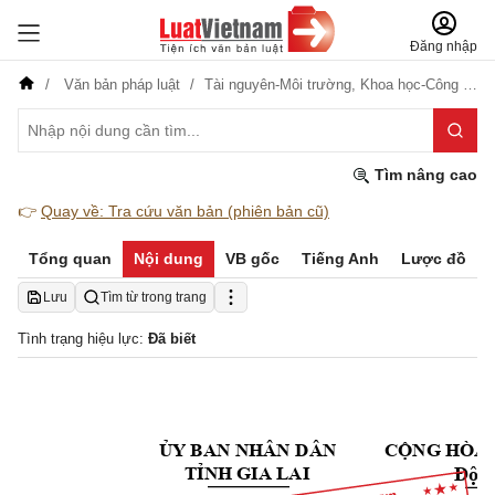
Đăng nhập
Văn bản pháp luật
Tài nguyên-Môi trường,
Khoa học-Công nghệ,
Tìm nâng cao
👉
Quay về: Tra cứu văn bản (phiên bản cũ)
Tổng quan
Nội dung
VB gốc
Tiếng Anh
Lược đồ
Lưu
Tìm từ trong trang
Tình trạng hiệu lực:
Đã biết
ỦY
 BAN NHÂN 
DÂN 
CỘNG HÒA
Độc 
TỈNH GIA
 LAI