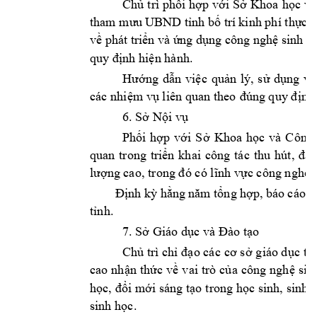
Ch
ủ 
trì phối 
hợ
p 
với 
Sở 
Khoa
học 
và
tham mư
u UBND tỉnh bố trí 
kinh phí thự
c h
về phát tr
iể
n và ứ
ng dụng công nghệ sinh họ
quy định hiệ
n hành.
Hư
ớng 
dẫn 
việ
c 
quản 
lý, 
sử 
dụng 
và
các nhi
ệm vụ liên 
quan theo 
đúng quy đ
ịnh
6. 
Sở 
Nội vụ
Ph
ối 
hợp 
với 
Sở 
Khoa 
học
và 
C
ông 
quan 
trong 
triển 
khai 
công 
tác 
thu 
hút, 
đào
lư
ợng cao,
 trong đó c
ó lĩnh v
ực công nghệ
 
Định kỳ hằng 
năm tổng hợp, báo 
c
áo k
tỉnh.
7. 
Sở 
Giáo dục và 
Đào tạo
Ch
ủ trì chỉ đạ
o các 
cơ s
ở 
giáo dục 
tă
cao 
nhận 
thức 
về
vai 
trò 
của 
công 
ngh
ệ 
sin
học, 
đổi mới s
áng tạo 
trong 
học sinh,
 sinh 
v
sinh học
. 