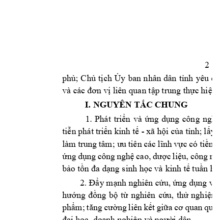
2
phủ; 
Ch
ủ 
tịch 
Ủy 
ban 
nhân 
dân 
t
ỉnh 
yêu 
c
ầ
và các
 đơn v
ị liên qua
n tập trung thực hiện 
I. 
NGUYÊN TẮC CHUNG
1. 
Phát 
triển 
và 
ứng 
dụng 
côn
g 
nghệ
tiễn phát 
triển kinh tế 
- 
xã hội của tỉnh; 
lấy 
làm 
trung 
tâm; ưu 
tiên các 
lĩnh 
vực 
có tiềm 
ứng 
dụng 
công 
nghệ 
cao, 
dược 
liệu,
công 
ng
bảo tồn đa
 dạng s
inh học và 
kinh tế tuần 
ho
2. Đẩ
y mạnh nghiên 
cứu, ứng dụng 
và
hướng 
đồng 
bộ 
từ 
nghiên 
cứu, 
thử 
nghiệm
phẩm; 
tăng 
cường 
liên 
kết 
giữa 
cơ
quan 
quản
đại học,
 doanh nghiệp 
và ngư
ời dân. 