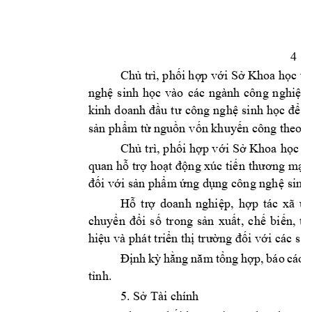
4
Ch
ủ tr
ì,
 phối hợp với Sở Khoa học v
nghệ 
s
inh 
học 
vào 
các 
ngành 
công 
nghi
ệp;
kinh 
doanh 
đầu 
t
ư 
công 
ng
hệ 
s
inh 
học 
để 
p
sản 
phẩm từ nguồn v
ốn khuyến 
công theo q
Ch
ủ 
trì, 
phối 
hợp vớ
i 
Sở Khoa 
học 
v
quan hỗ 
tr
ợ hoạt 
động xúc tiế
n th
ương mại,
đối với s
ản phẩ
m 
ứng dụng 
công nghệ 
sinh
Hỗ 
tr
ợ
doa
nh 
nghiệ
p, 
hợp
tác 
xã 
ứ
n
chuyển 
đổi 
s
ố 
trong 
sản 
xuất, 
c
hế 
biến, 
tr
hiệu và 
phát triển thị 
trường đối 
với các
 s
ản
Định 
kỳ 
hằng 
nă
m 
tổng 
hợ
p, 
báo 
cáo 
tỉnh.
5. 
Sở 
Tài chính