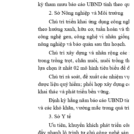
kỳ tham mưu báo 
cáo UB
ND tỉnh theo 
quy 
2. Sở 
Nông nghiệp 
và Môi 
trư
ờ
ng 
Ch
ủ 
trì t
riển 
khai 
ứng 
dụ
ng 
công 
ng
hệ
theo 
hướng 
xanh, 
h
ữu 
cơ, 
tuần 
hoàn 
và 
thíc
công 
nghệ 
ge
n, 
công 
ngh
ệ 
vi 
nhân 
giống, 
nông nghiệp 
và bảo 
quản s
au thu ho
ạch.
Ch
ủ 
trì 
xây 
dựng 
và 
nhân 
rộng 
các 
m
trong 
trồng 
trọt, 
chăn 
nuôi, 
nuôi 
tr
ồng 
thủy
lựa chọn ít 
nhấ
t 
02 
mô hình tiêu bi
ểu để 
đán
Ch
ủ trì rà soát,
 đề
 xuất c
ác nhiệ
m vụ b
dược liệu quý 
hiếm
; phối hợp xây 
d
ựng cơ 
khai thác 
và phát tri
ển bền 
vững. 
Định 
kỳ hằng 
nă
m 
báo 
cáo UBND 
t
ỉnh
và các
 khó khăn, vư
ớng mắc 
trong quá trình
3. Sở 
Y tế 
Ưu 
tiên,
khuyế
n 
khích 
phát 
triển 
công
đẩy 
nha
nh 
lộ 
trình 
t
ự 
ch
ủ 
cô
ng 
nghệ 
sản 
x