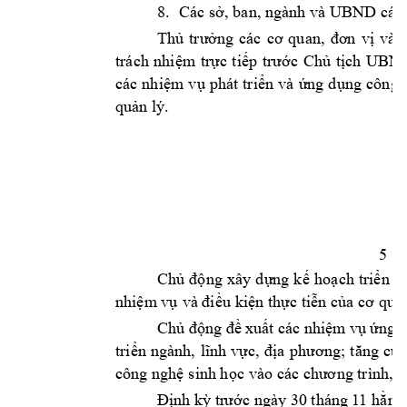
8.
Các sở, ba
n, ngành và UB
ND các 
Th
ủ 
tr
ưởng 
các 
cơ 
qua
n, 
đơn 
v
ị
và 
trách 
nhiệ
m 
trực 
tiếp 
trước 
Chủ 
tịch 
UB
ND
các 
nhiệm 
v
ụ 
phát 
triển 
và 
ứng 
dụng 
công 
quản lý.
5
Ch
ủ 
động 
xây 
d
ựng 
kế 
ho
ạch 
triển 
k
nhiệm vụ 
và điều 
kiện thực tiễn 
của cơ
 quan
Chủ động đề 
xuất các nhiệm 
vụ ứng 
triển 
ngành,
lĩnh 
vực, 
địa 
phương; 
tăng 
cườ
công nghệ 
sinh học 
vào các
 chư
ơ
ng trình, k
Định kỳ tr
ước ngày 30 tháng 
1
1 hằ
ng