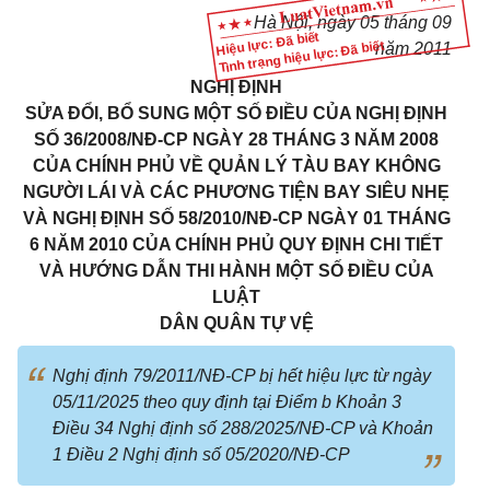
Hà Nội, ngày 05 tháng 09
Hiệu lực: Đã biết
Tình trạng hiệu lực: Đã biết
năm 2011
NGHỊ ĐỊNH
SỬA ĐỔI, BỔ SUNG MỘT SỐ ĐIỀU CỦA NGHỊ ĐỊNH
SỐ 36/2008/NĐ-CP NGÀY 28 THÁNG 3 NĂM 2008
CỦA CHÍNH PHỦ VỀ QUẢN LÝ TÀU BAY KHÔNG
NGƯỜI LÁI VÀ CÁC PHƯƠNG TIỆN BAY SIÊU NHẸ
VÀ NGHỊ ĐỊNH SỐ 58/2010/NĐ-CP NGÀY 01 THÁNG
6 NĂM 2010 CỦA CHÍNH PHỦ QUY ĐỊNH CHI TIẾT
VÀ HƯỚNG DẪN THI HÀNH MỘT SỐ ĐIỀU CỦA
LUẬT
DÂN QUÂN TỰ VỆ
Nghị định 79/2011/NĐ-CP bị hết hiệu lực từ ngày
05/11/2025 theo quy định tại Điểm b Khoản 3
Điều 34 Nghị định số 288/2025/NĐ-CP và Khoản
1 Điều 2 Nghị định số 05/2020/NĐ-CP