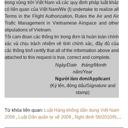
trong vùng trời Việt Nam và các quy định pháp luật khác
có liên quan của Việt Nam/We (I) undertake to realize all
Terms in the Flight Authorization, Rules the Air and Air
Trafic Management in Vietnamese Airspace and other
stipulations of Vietnam.
Tôi cam đoan các thông tin trong đơn là hoàn toàn chính
xác và chịu trách nhiệm về tính chính xác, đầy đủ của
các thông tin/I certify that all of the information above and
attached to this request is true, correct and complete.
Ngày/Date tháng/Month
năm/Year
Người làm đơn/Applicant
(Ký tên, đóng dấu/Signature and
stamp)
Từ khóa liên quan:
Luật Hàng không dân dụng Việt Nam
2006
,
Luật Dân quân tự vệ 2009
,
Nghị định 58/2010/NĐ-
CP
,
Nghị định 05/2020/NĐ-CP
,
Nghị định 288/2025/NĐ-