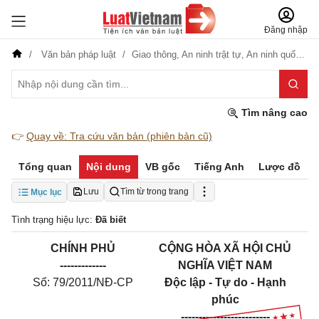
Đăng nhập
Văn bản pháp luật
Giao thông,
An ninh trật tự,
An ninh quốc gia,
Tìm nâng cao
👉
Quay về: Tra cứu văn bản (phiên bản cũ)
Tổng quan
Nội dung
VB gốc
Tiếng Anh
Lược đồ
Lưu
Tìm từ trong trang
Mục lục
Tình trạng hiệu lực:
Đã biết
CHÍNH PHỦ
CỘNG HÒA XÃ HỘI CHỦ
-------------
NGHĨA VIỆT NAM
Số: 79/2011/NĐ-CP
Độc lập - Tự do - Hạnh
phúc
-------------------------