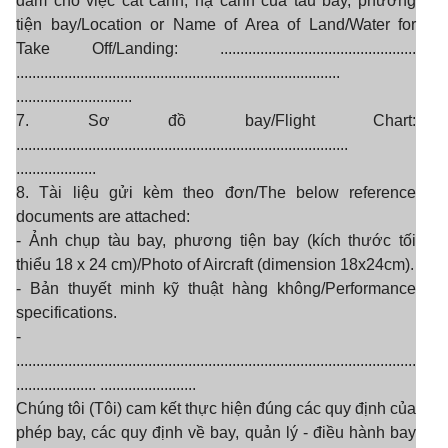
đảm cho việc cất cánh, hạ cánh của tàu bay, phương
tiện bay/Location or Name of Area of Land/Water for
Take Off/Landing: .................................................
.................................................................................
.............................
7. Sơ đồ bay/Flight Chart:
...................................................................................
....................
8. Tài liệu gửi kèm theo đơn/The below reference
documents are attached:
- Ảnh chụp tàu bay, phương tiện bay (kích thước tối
thiểu 18 x 24 cm)/Photo of Aircraft (dimension 18x24cm).
- Bản thuyết minh kỹ thuật hàng không/Performance
specifications.
-
....................................................................................................
.................... ........................
Chúng tôi (Tôi) cam kết thực hiện đúng các quy định của
phép bay, các quy định về bay, quản lý - điều hành bay