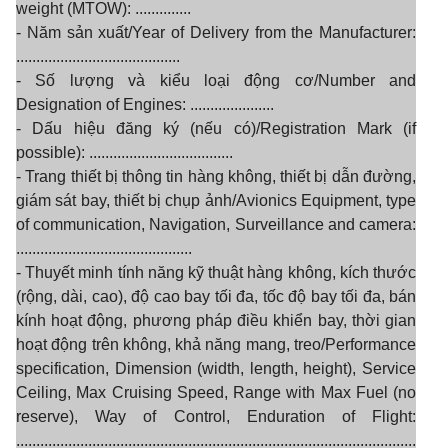
weight (MTOW): ..............
- Năm sản xuất/Year of Delivery from the Manufacturer:
.........................................
- Số lượng và kiểu loại động cơ/Number and
Designation of Engines: .....................
- Dấu hiệu đăng ký (nếu có)/Registration Mark (if
possible): ....................................
- Trang thiết bị thông tin hàng không, thiết bị dẫn đường,
giám sát bay, thiết bị chụp ảnh/Avionics Equipment, type
of communication, Navigation, Surveillance and camera:
............................................
- Thuyết minh tính năng kỹ thuật hàng không, kích thước
(rộng, dài, cao), độ cao bay tối đa, tốc độ bay tối đa, bán
kính hoạt động, phương pháp điều khiển bay, thời gian
hoạt động trên không, khả năng mang, treo/Performance
specification, Dimension (width, length, height), Service
Ceiling, Max Cruising Speed, Range with Max Fuel (no
reserve), Way of Control, Enduration of Flight:
....................................................................................................