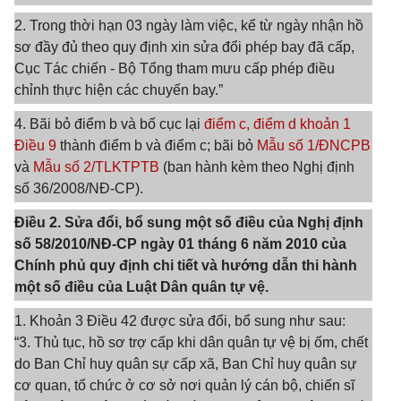
2. Trong thời hạn 03 ngày làm việc, kể từ ngày nhận hồ
sơ đầy đủ theo quy định xin sửa đổi phép bay đã cấp,
Cục Tác chiến - Bộ Tổng tham mưu cấp phép điều
chỉnh thực hiện các chuyến bay.”
4. Bãi bỏ
điểm b
và bố cục lại
điểm c,
điểm d khoản 1
Điều 9
thành
điểm b
và điểm c; bãi bỏ
Mẫu số 1/ĐNCPB
và
Mẫu số 2/TLKTPTB
(ban hành kèm theo Nghị định
số 36/2008/NĐ-CP).
Điều 2. Sửa đổi, bổ sung một số điều của Nghị định
số 58/2010/NĐ-CP ngày 01 tháng 6 năm 2010 của
Chính phủ quy định chi tiết và hướng dẫn thi hành
một số điều của Luật Dân quân tự vệ.
1. Khoản 3 Điều 42 được sửa đổi, bổ sung như sau:
“3. Thủ tục, hồ sơ trợ cấp khi dân quân tự vệ bị ốm, chết
do Ban Chỉ huy quân sự cấp xã, Ban Chỉ huy quân sự
cơ quan, tổ chức ở cơ sở nơi quản lý cán bộ, chiến sĩ