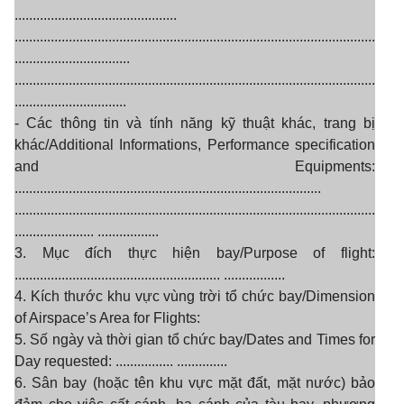
.............................................
....................................................................................................
................................
....................................................................................................
...............................
- Các thông tin và tính năng kỹ thuật khác, trang bị
khác/Additional Informations, Performance specification
and Equipments:
.....................................................................................
....................................................................................................
...................... .................
3. Mục đích thực hiện bay/Purpose of flight:
......................................................... .................
4. Kích thước khu vực vùng trời tổ chức bay/Dimension
of Airspace’s Area for Flights:
5. Số ngày và thời gian tổ chức bay/Dates and Times for
Day requested: ................ ..............
6. Sân bay (hoặc tên khu vực mặt đất, mặt nước) bảo