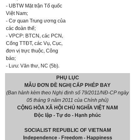
- UBTW Mặt trận Tổ quốc
Việt Nam;
- Cơ quan Trung ương của
các đoàn thể;
- VPCP: BTCN, các PCN,
Cổng TTĐT, các Vụ, Cục,
đơn vị trực thuộc, Công
báo;
- Lưu: Văn thư, NC (5b).
PHỤ LỤC
MẪU ĐƠN ĐỀ NGHỊ CẤP PHÉP BAY
(Ban hành kèm theo Nghị định số 79/2011/NĐ-CP ngày
05 tháng 9 năm 2011 của Chính phủ)
CỘNG HÒA XÃ HỘI CHỦ NGHĨA VIỆT NAM
Độc lập - Tự do - Hạnh phúc
SOCIALIST REPUBLIC OF VIETNAM
Independence - Freedom - Happiness