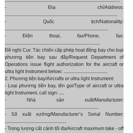
.................................................................................................
- Địa chỉ/Address:
...............................................................................................
- Quốc tịch/Nationality:
.......................................................................................
- Điện thoại, fax/Phone, fax:
................................................................................
Đề nghị Cục Tác chiến cấp phép hoạt động bay cho loại
phương tiện bay sau đây/Request Department of
Operations issue flight authorization for the aircraft or
ultra light Instrument below: .....................................
2. Phương tiện bay/Aircrafts or ultra light Instrument:
- Loại phương tiện bay, tên gọi/Type of aircraft or ultra
light Instrument, call sign: ....
- Nhà sản xuất/Manufacturer:
...............................................................................
- Số xuất xưởng/Manufacturer’s Serial Number:
....................................................
- Trọng lượng cất cánh tối đa/Aircraft maximum take - off