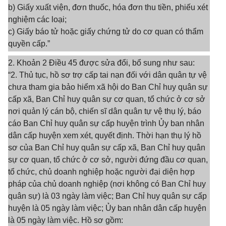
b) Giấy xuất viện, đơn thuốc, hóa đơn thu tiền, phiếu xét
nghiệm các loại;
c) Giấy báo tử hoặc giấy chứng tử do cơ quan có thẩm
quyền cấp.”
2. Khoản 2 Điều 45 được sửa đổi, bổ sung như sau:
“2. Thủ tục, hồ sơ trợ cấp tai nạn đối với dân quân tự vệ
chưa tham gia bảo hiểm xã hội do Ban Chỉ huy quân sự
cấp xã, Ban Chỉ huy quân sự cơ quan, tổ chức ở cơ sở
nơi quản lý cán bộ, chiến sĩ dân quân tự vệ thụ lý, báo
cáo Ban Chỉ huy quân sự cấp huyện trình Ủy ban nhân
dân cấp huyện xem xét, quyết định. Thời hạn thụ lý hồ
sơ của Ban Chỉ huy quân sự cấp xã, Ban Chỉ huy quân
sự cơ quan, tổ chức ở cơ sở, người đứng đầu cơ quan,
tổ chức, chủ doanh nghiệp hoặc người đại diện hợp
pháp của chủ doanh nghiệp (nơi không có Ban Chỉ huy
quân sự) là 03 ngày làm việc; Ban Chỉ huy quân sự cấp
huyện là 05 ngày làm việc; Ủy ban nhân dân cấp huyện
là 05 ngày làm việc. Hồ sơ gồm: