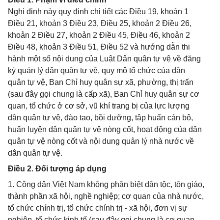
Nghị định này quy định chi tiết các Điều 19, khoản 1
Điều 21, khoản 3 Điều 23, Điều 25, khoản 2 Điều 26,
khoản 2 Điều 27, khoản 2 Điều 45, Điều 46, khoản 2
Điều 48, khoản 3 Điều 51, Điều 52 và hướng dẫn thi
hành một số nội dung của Luật Dân quân tự vệ về đăng
ký quản lý dân quân tự vệ, quy mô tổ chức của dân
quân tự vệ, Ban Chỉ huy quân sự xã, phường, thị trấn
(sau đây gọi chung là cấp xã), Ban Chỉ huy quân sự cơ
quan, tổ chức ở cơ sở, vũ khí trang bị của lực lượng
dân quân tự vệ, đào tạo, bồi dưỡng, tập huấn cán bộ,
huấn luyện dân quân tự vệ nòng cốt, hoạt động của dân
quân tự vệ nòng cốt và nội dung quản lý nhà nước về
dân quân tự vệ.
Điều 2. Đối tượng áp dụng
1. Công dân Việt Nam không phân biệt dân tộc, tôn giáo,
thành phần xã hội, nghề nghiệp; cơ quan của nhà nước,
tổ chức chính trị, tổ chức chính trị - xã hội, đơn vị sự
nghiệp, tổ chức kinh tế (sau đây gọi chung là cơ quan,