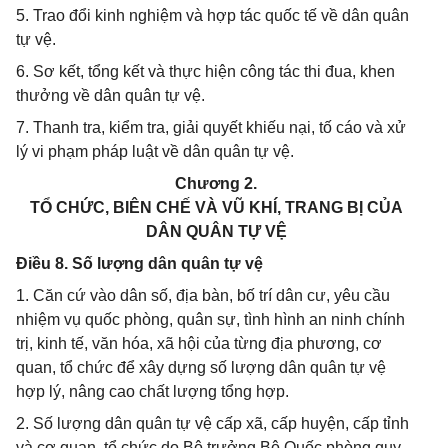
5. Trao đổi kinh nghiệm và hợp tác quốc tế về dân quân
tự vệ.
6. Sơ kết, tổng kết và thực hiện công tác thi đua, khen
thưởng về dân quân tự vệ.
7. Thanh tra, kiểm tra, giải quyết khiếu nại, tố cáo và xử
lý vi phạm pháp luật về dân quân tự vệ.
Chương 2.
TỔ CHỨC, BIÊN CHẾ VÀ VŨ KHÍ, TRANG BỊ CỦA
DÂN QUÂN TỰ VỆ
Điều 8. Số lượng dân quân tự vệ
1. Căn cứ vào dân số, địa bàn, bố trí dân cư, yêu cầu
nhiệm vụ quốc phòng, quân sự, tình hình an ninh chính
trị, kinh tế, văn hóa, xã hội của từng địa phương, cơ
quan, tổ chức để xây dựng số lượng dân quân tự vệ
hợp lý, nâng cao chất lượng tổng hợp.
2. Số lượng dân quân tự vệ cấp xã, cấp huyện, cấp tỉnh
và cơ quan, tổ chức do Bộ trưởng Bộ Quốc phòng quy