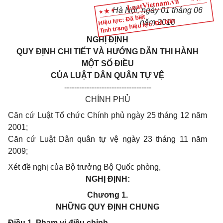
Hà Nội, ngày 01 tháng 06
Hiệu lực: Đã biết
Tình trạng hiệu lực: Đã biết
năm 2010
NGHỊ ĐỊNH
QUY ĐỊNH CHI TIẾT VÀ HƯỚNG DẪN THI HÀNH
MỘT SỐ ĐIỀU
CỦA LUẬT DÂN QUÂN TỰ VỆ
-----------------------------------
CHÍNH PHỦ
Căn cứ Luật Tổ chức Chính phủ ngày 25 tháng 12 năm
2001;
Căn cứ Luật Dân quân tự vệ ngày 23 tháng 11 năm
2009;
Xét đề nghị của Bộ trưởng Bộ Quốc phòng,
NGHỊ ĐỊNH:
Chương 1.
NHỮNG QUY ĐỊNH CHUNG
Điều 1. Phạm vi điều chỉnh