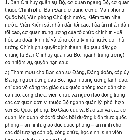
1. Ban Chỉ huy quân sự Bộ, cơ quan ngang Bộ, cơ quan
thuộc Chính phủ, Ban Đảng ở trung ương, Văn phòng
Quốc hội, Văn phòng Chủ tịch nước, Kiểm toán Nhà
nước, Viện Kiểm sát nhân dân tối cao, Tòa án nhân dân
tối cao, cơ quan trung ương của tổ chức chính trị - xã
hội, tập đoàn kinh tế và tổng công ty nhà nước do Thủ
tướng Chính phủ quyết định thành lập (sau đây gọi
chung là Ban Chỉ huy quân sự Bộ, ngành trung ương)
có nhiệm vụ, quyền hạn sau:
a) Tham mưu cho Ban cán sự Đảng, Đảng đoàn, cấp ủy
Đảng, người đứng đầu Bộ, ngành trung ương lãnh đạo,
chỉ đạo về công tác giáo dục quốc phòng toàn dân cho
cán bộ, công chức, viên chức và người lao động trong
các cơ quan đơn vị thuộc Bộ ngành quản lý; phối hợp
với Bộ Quốc phòng, Bộ Giáo dục và Đào tạo và các cơ
quan liên quan khác tổ chức bồi dưỡng kiến thức quốc
phòng – an ninh, giáo dục quốc phòng – an ninh cho
các đối tượng cán bộ, công chức, học sinh, sinh viên
theo quy định của pháp luật;