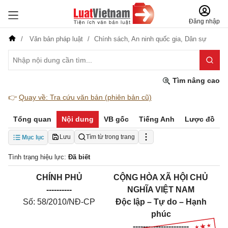
Đăng nhập
Văn bản pháp luật
Chính sách,
An ninh quốc gia,
Dân sự
Tìm nâng cao
👉
Quay về: Tra cứu văn bản (phiên bản cũ)
Tổng quan
Nội dung
VB gốc
Tiếng Anh
Lược đồ
Lưu
Tìm từ trong trang
Mục lục
Tình trạng hiệu lực:
Đã biết
CHÍNH PHỦ
CỘNG HÒA XÃ HỘI CHỦ
----------
NGHĨA VIỆT NAM
Số: 58/2010/NĐ-CP
Độc lập – Tự do – Hạnh
phúc
----------------------