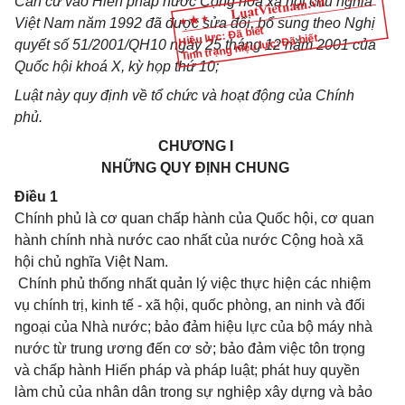
Căn cứ vào Hiến pháp nước Cộng hoà xã hội chủ nghĩa
Việt Nam năm 1992 đã được sửa đổi, bổ sung theo Nghị
Hiệu lực: Đã biết
Tình trạng hiệu lực: Đã biết
quyết số 51/2001/QH10 ngày 25 tháng 12 năm 2001 của
Quốc hội khoá X, kỳ họp thứ 10;
Luật này quy định về tổ chức và hoạt động của Chính
phủ.
CHƯƠNG I
NHỮNG QUY ĐỊNH CHUNG
Điều 1
Chính phủ là cơ quan chấp hành của Quốc hội, cơ quan
hành chính nhà nước cao nhất của nước Cộng hoà xã
hội chủ nghĩa Việt Nam.
Chính phủ thống nhất quản lý việc thực hiện các nhiệm
vụ chính trị, kinh tế - xã hội, quốc phòng, an ninh và đối
ngoại của Nhà nước; bảo đảm hiệu lực của bộ máy nhà
nước từ trung ương đến cơ sở; bảo đảm việc tôn trọng
và chấp hành Hiến pháp và pháp luật; phát huy quyền
làm chủ của nhân dân trong sự nghiệp xây dựng và bảo