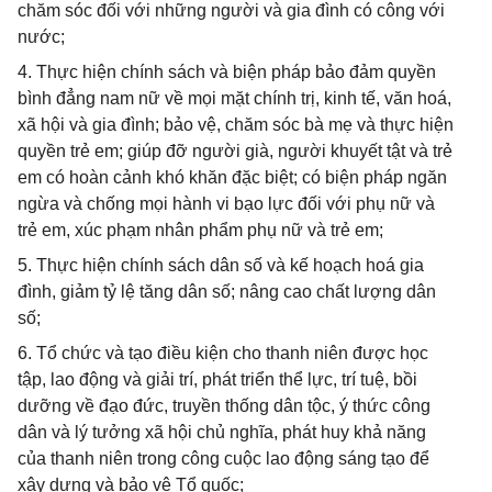
chăm sóc đối với những người và gia đình có công với
nước;
4. Thực hiện chính sách và biện pháp bảo đảm quyền
bình đẳng nam nữ về mọi mặt chính trị, kinh tế, văn hoá,
xã hội và gia đình; bảo vệ, chăm sóc bà mẹ và thực hiện
quyền trẻ em; giúp đỡ người già, người khuyết tật và trẻ
em có hoàn cảnh khó khăn đặc biệt; có biện pháp ngăn
ngừa và chống mọi hành vi bạo lực đối với phụ nữ và
trẻ em, xúc phạm nhân phẩm phụ nữ và trẻ em;
5. Thực hiện chính sách dân số và kế hoạch hoá gia
đình, giảm tỷ lệ tăng dân số; nâng cao chất lượng dân
số;
6. Tổ chức và tạo điều kiện cho thanh niên được học
tập, lao động và giải trí, phát triển thể lực, trí tuệ, bồi
dưỡng về đạo đức, truyền thống dân tộc, ý thức công
dân và lý tưởng xã hội chủ nghĩa, phát huy khả năng
của thanh niên trong công cuộc lao động sáng tạo để
xây dựng và bảo vệ Tổ quốc;