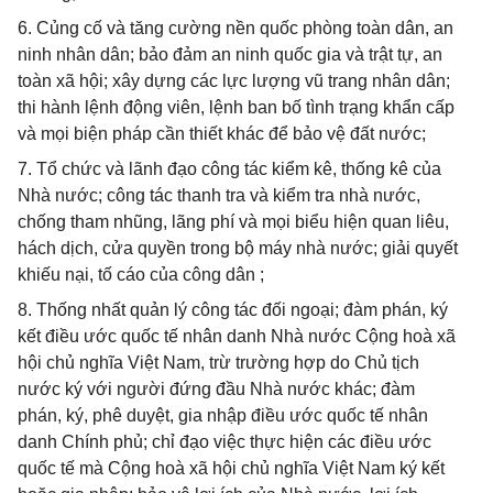
6. Củng cố và tăng cường nền quốc phòng toàn dân, an
ninh nhân dân; bảo đảm an ninh quốc gia và trật tự, an
toàn xã hội; xây dựng các lực lượng vũ trang nhân dân;
thi hành lệnh động viên, lệnh ban bố tình trạng khẩn cấp
và mọi biện pháp cần thiết khác để bảo vệ đất nước;
7. Tổ chức và lãnh đạo công tác kiểm kê, thống kê của
Nhà nước; công tác thanh tra và kiểm tra nhà nước,
chống tham nhũng, lãng phí và mọi biểu hiện quan liêu,
hách dịch, cửa quyền trong bộ máy nhà nước; giải quyết
khiếu nại, tố cáo của công dân ;
8. Thống nhất quản lý công tác đối ngoại; đàm phán, ký
kết điều ước quốc tế nhân danh Nhà nước Cộng hoà xã
hội chủ nghĩa Việt Nam, trừ trường hợp do Chủ tịch
nước ký với người đứng đầu Nhà nước khác; đàm
phán, ký, phê duyệt, gia nhập điều ước quốc tế nhân
danh Chính phủ; chỉ đạo việc thực hiện các điều ước
quốc tế mà Cộng hoà xã hội chủ nghĩa Việt Nam ký kết