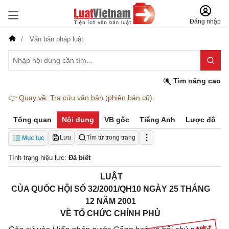
Đăng nhập
Văn bản pháp luật
Tìm nâng cao
👉
Quay về: Tra cứu văn bản (phiên bản cũ)
Tổng quan
Nội dung
VB gốc
Tiếng Anh
Lược đồ
Lưu
Tìm từ trong trang
Mục lục
Tình trạng hiệu lực:
Đã biết
LUẬT
CỦA QUỐC HỘI SỐ 32/2001/QH10 NGÀY 25 THÁNG
12 NĂM 2001
VỀ TỔ CHỨC CHÍNH PHỦ