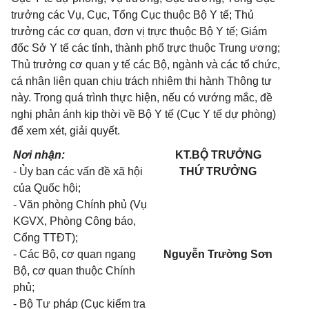
trưởng các Vụ, Cục, Tổng Cục thuộc Bộ Y tế; Thủ
trưởng các cơ quan, đơn vị trực thuộc Bộ Y tế; Giám
đốc Sở Y tế các tỉnh, thành phố trực thuộc Trung ương;
Thủ trưởng cơ quan y tế các Bộ, ngành và các tổ chức,
cá nhân liên quan chịu trách nhiêm thi hành Thông tư
này. Trong quá trình thực hiện, nếu có vướng mắc, đề
nghị phản ánh kịp thời về Bộ Y tế (Cục Y tế dự phòng)
để xem xét, giải quyết.
Nơi nhận:
KT.BỘ TRƯỞNG
- Ủy ban các vấn đề xã hội
THỨ TRƯỞNG
của Quốc hội;
- Văn phòng Chính phủ (Vụ
KGVX, Phòng Công báo,
Cổng TTĐT);
- Các Bộ, cơ quan ngang
Nguyễn Trường Sơn
Bộ, cơ quan thuộc Chính
phủ;
- Bộ Tư pháp (Cục kiểm tra