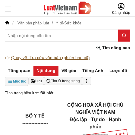
Đăng nhập
Văn bản pháp luật
Y tế-Sức khỏe
Tìm nâng cao
👉
Quay về: Tra cứu văn bản (phiên bản cũ)
Tổng quan
Nội dung
VB gốc
Tiếng Anh
Lược đồ
Lưu
Tìm từ trong trang
Mục lục
Tình trạng hiệu lực:
Đã biết
CỘNG HOÀ XÃ HỘI CHỦ
NGHĨA VIỆT NAM
BỘ Y TẾ
Độc lập - Tự do - Hạnh
-----------------
phúc
-----------------