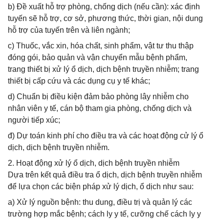
b) Đề xuất hỗ trợ phòng, chống dịch (nếu cần): xác định
tuyến sẽ hỗ trợ, cơ sở, phương thức, thời gian, nội dung
hỗ trợ của tuyến trên và liên ngành;
c) Thuốc, vắc xin, hóa chất, sinh phẩm, vật tư thu thập
đóng gói, bảo quản và vận chuyển mẫu bệnh phẩm,
trang thiết bị xử lý ổ dịch, dịch bệnh truyền nhiễm; trang
thiết bị cấp cứu và các dụng cụ y tế khác;
d) Chuẩn bị điều kiện đảm bảo phòng lây nhiễm cho
nhân viên y tế, cán bộ tham gia phòng, chống dịch và
người tiếp xúc;
đ) Dự toán kinh phí cho điều tra và các hoạt động cử lý ổ
dịch, dịch bệnh truyền nhiễm.
2. Hoạt động xử lý ổ dịch, dịch bệnh truyền nhiễm
Dựa trên kết quả điều tra ổ dịch, dịch bệnh truyền nhiễm
để lựa chọn các biện pháp xử lý dịch, ổ dịch như sau:
a) Xử lý nguồn bệnh: thu dung, điều trị và quản lý các
trường hợp mắc bệnh; cách ly y tế, cưỡng chế cách ly y