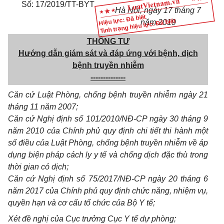
Số: 17/2019/TT-BYT
Hà Nội, ngày 17 tháng 7
Hiệu lực: Đã biết
Tình trạng hiệu lực: Đã biết
năm 2019
THÔNG TƯ
Hướng dẫn giám sát và đáp ứng với bệnh, dịch
bệnh truyền nhiễm
--------------
Căn cứ Luật Phòng, chống bệnh truyền nhiễm ngày 21
tháng 11 năm 2007;
Căn cứ Nghị định số 101/2010/NĐ-CP ngày 30 tháng 9
năm 2010 của Chính phủ quy định chi tiết thi hành một
số điều của Luật Phòng, chống bệnh truyền nhiễm về áp
dụng biện pháp cách ly y tế và chống dịch đặc thù trong
thời gian có dịch
;
Căn cứ Nghị định số 75/2017/NĐ-CP ngày 20 tháng 6
năm 2017 của Chính phủ quy định chức năng, nhiệm vụ,
quyền hạn và cơ cấu tổ chức của Bộ Y tế;
Xét đề nghị của Cục trưởng Cục Y tế dự phòng;