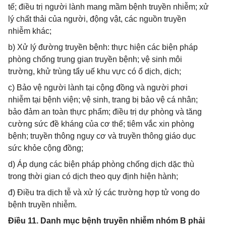
tế; điều trị người lành mang mầm bệnh truyền nhiễm; xử
lý chất thải của người, động vật, các nguồn truyền
nhiễm khác;
b) Xử lý đường truyền bệnh: thực hiện các biện pháp
phòng chống trung gian truyền bệnh; vệ sinh môi
trường, khử trùng tẩy uế khu vực có ổ dịch, dịch;
c) Bảo vệ người lành tại cộng đồng và người phơi
nhiễm tại bệnh viện; vệ sinh, trang bị bảo vệ cá nhân;
bảo đảm an toàn thực phẩm; điều trị dự phòng và tăng
cường sức đề kháng của cơ thể; tiêm vắc xin phòng
bệnh; truyền thông nguy cơ và truyền thông giáo dục
sức khỏe cộng đồng;
d) Áp dụng các biện pháp phòng chống dịch dặc thù
trong thời gian có dịch theo quy định hiện hành;
đ) Điều tra dịch tễ và xử lý các trường hợp tử vong do
bệnh truyền nhiễm.
Điều 11. Danh mục bệnh truyền nhiễm nhóm B phải