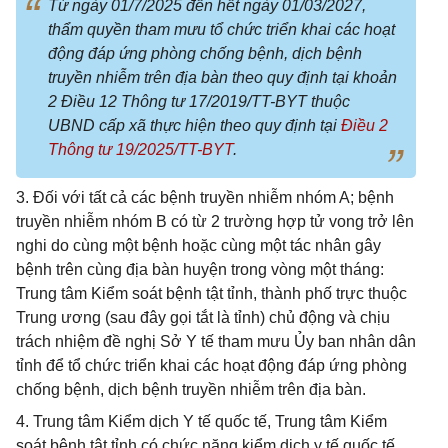
Từ ngày 01/7/2025 đến hết ngày 01/03/2027,
thẩm quyền tham mưu tổ chức triển khai các hoạt
động đáp ứng phòng chống bệnh, dịch bệnh
truyền nhiễm trên địa bàn theo quy định tại khoản
2 Điều 12 Thông tư 17/2019/TT-BYT thuộc
UBND cấp xã thực hiện theo quy định tại
Điều 2
Thông tư 19/2025/TT-BYT
.
3. Đối với tất cả các bệnh truyền nhiễm nhóm A; bệnh
truyền nhiễm nhóm B có từ 2 trường hợp tử vong trở lên
nghi do cùng một bệnh hoặc cùng một tác nhân gây
bệnh trên cùng địa bàn huyện trong vòng một tháng:
Trung tâm Kiểm soát bệnh tật tỉnh, thành phố trực thuộc
Trung ương (sau đây gọi tắt là tỉnh) chủ động và chịu
trách nhiệm đề nghị Sở Y tế tham mưu Ủy ban nhân dân
tỉnh để tổ chức triển khai các hoạt động đáp ứng phòng
chống bệnh, dịch bệnh truyền nhiễm trên địa bàn.
4. Trung tâm Kiểm dịch Y tế quốc tế, Trung tâm Kiểm
soát bệnh tật tỉnh có chức năng kiểm dịch y tế quốc tế