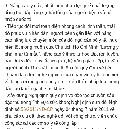
3. Nâng cao y đức, phát triển nhân lực y tế chất lượng,
đồng bộ, đáp ứng sự hài lòng của người bệnh và hội
nhập quốc tế
- Tiếp tục đổi mới toàn diện phong cách, tinh thần, thái
độ phục vụ Nhân dân, người bệnh gắn liền với nâng
cao năng lực chuyên môn của đội ngũ cán bộ y tế, thực
hiện tốt mong muốn của Chủ tịch Hồ Chí Minh “Lương y
phải như từ mẫu”, nâng cao ý thức tự học tập, rèn luyện,
trau dồi y đức, quy tắc ứng xử, kỹ năng giao tiếp, tư vấn
người bệnh. Rà soát, hoàn thiện các quy định về tiêu
chuẩn đạo đức nghề nghiệp của nhân viên y tế; đổi mới
và tăng cường giáo dục y đức, kiến thức pháp luật trong
đào tạo khối ngành sức khỏe.
- Xây dựng Nghị định quy định về đào tạo chuyên sâu
đặc thù trong lĩnh vực sức khỏe; Nghị định sửa đổi Nghị
định số
56/2011/NĐ-CP
ngày 04 tháng 7 năm 2011 về
phụ cấp ưu đãi theo nghề đối với công chức, viên chức
công tác tại các cơ sở y tế công lập.