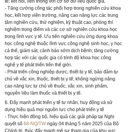
tế; kết nối, liên thông với cơ sở dữ liệu quốc gia.
- Tăng cường công tác phối hợp trong nghiên cứu khoa
học, kết hợp viện trường, nâng cao năng lực các trung
tâm nghiên cứu, thử nghiệm, kỹ thuật cao, phòng thí
nghiệm trọng điểm và các cơ sở nghiên cứu khoa học
trong lĩnh vực y tế. Ưu tiên nghiên cứu ứng dụng khoa
học công nghệ thuộc lĩnh vực công nghệ sinh học, y học
cá thể, giám sát, cảnh báo sớm dịch bệnh; tăng cường
hợp tác với các quốc gia có trình độ khoa học công
nghệ y tế phát triển trên thế giới.
- Phát triển công nghiệp dược, thiết bị y tế, bảo đảm tự
chủ về vắc xin, thuốc, thiết bị y tế; không ngừng nâng
cao năng lực tự chủ về thuốc, vắc xin, sinh phẩm,
nguyên liệu làm thuốc và thiết bị y tế.
6. Đẩy mạnh phát triển y tế tư nhân, huy động và sử
dụng hiệu quả mọi nguồn lực cho phát triển y tế
- Thực hiện đồng bộ, hiệu quả các giải pháp tại Nghị
quyết số
68-NQ/TW
ngày 04 tháng 5 năm 2025 của Bộ
Chính trị, thúc đẩy mạnh mẽ sự tham gia của khu vực