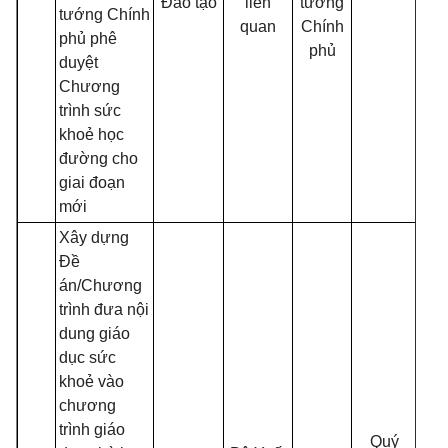
Đào tạo
liên
tướng
tướng Chính
quan
Chính
phủ phê
phủ
duyệt
Chương
trình sức
khoẻ học
đường cho
giai đoạn
mới
Xây dựng
Đề
án/Chương
trình đưa nội
dung giáo
dục sức
khoẻ vào
chương
trình giáo
Quý