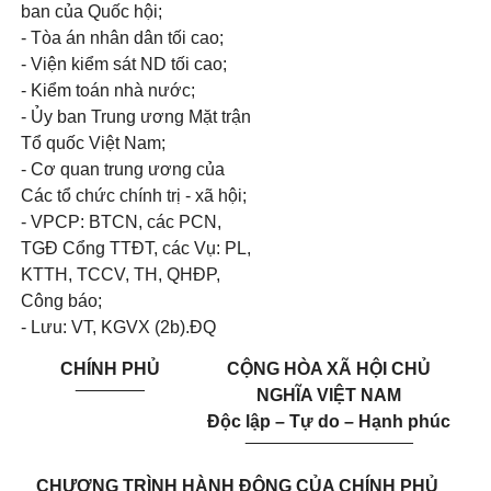
ban của Quốc hội;
- Tòa án nhân dân tối cao;
- Viện kiểm sát ND tối cao;
- Kiểm toán nhà nước;
- Ủy ban Trung ương Mặt trận
Tổ quốc Việt Nam;
- Cơ quan trung ương của
Các tổ chức chính trị - xã hội;
- VPCP: BTCN, các PCN,
TGĐ Cổng TTĐT, các Vụ: PL,
KTTH, TCCV, TH, QHĐP,
Công báo;
- Lưu: VT, KGVX (2b).ĐQ
CHÍNH PHỦ
CỘNG HÒA XÃ HỘI CHỦ
_______
NGHĨA VIỆT NAM
Độc lập – Tự do – Hạnh phúc
_________________
CHƯƠNG TRÌNH HÀNH ĐỘNG CỦA CHÍNH PHỦ