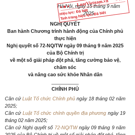
Hà Nội, ngày 15 tháng 9 năm
Hiệu lực: Đã biết
Tình trạng hiệu lực: Đã biết
2025
NGHỊ QUYẾT
Ban hành Chương trình hành động của Chính phủ
thực hiện
Nghị quyết số 72-NQ/TW ngày 09 tháng 9 năm 2025
của Bộ Chính trị
về một số giải pháp đột phá, tăng cường bảo vệ,
chăm sóc
và nâng cao sức khỏe Nhân dân
__________
CHÍNH PHỦ
Căn cứ
Luật Tổ chức Chính phủ
ngày 18 tháng 02 năm
2025;
Căn cứ
Luật Tổ chức chính quyền địa phương
ngày 19
tháng 02 năm 2025;
Căn cứ Nghị quyết số
72-NQ/TW
ngày 09 tháng 9 năm
2025 của Bộ Chính trị về một số giải pháp đột phá, tăng