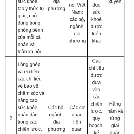
sức khoẻ,
địa
xuyên
nói Việt
dục
tạo ý thức tự
phương
Nam;
sức
giác, chủ
các bộ,
khoẻ
động trong
ngành,
được
phòng bệnh
địa
triển
của mỗi cá
phương
khai
nhân và
toàn xã hội
Các
Lồng ghép
chỉ tiêu
và ưu tiên
được
các chỉ tiêu
đưa
về bảo vệ,
vào
chăm sóc và
các
nâng cao
chiến
Hằng
sức khỏe
Các bộ,
Các cơ
lược,
năm và
nhân dân
ngành,
quan
2
quy
từng
trong các
địa
liên
hoạch,
giai
chiến lược,
phương
quan
kế
đoạn