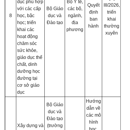
dục phù hợp
Bộ Y tế,
Quyết
III/2026,
với các cấp
Bộ Giáo
các bộ,
định
triển
8
học, bậc
dục và
ngành,
ban
khai
học; triển
Đào tạo
địa
hành
thường
khai các
phương
xuyên
hoạt động
chăm sóc
sức khỏe,
giáo dục thể
chất, dinh
dưỡng học
đường tại
cơ sở giáo
dục
Hướng
Bộ Giáo
dẫn về
dục và
các mô
Đào tạo
hình
Xây dựng và
(trường
học,