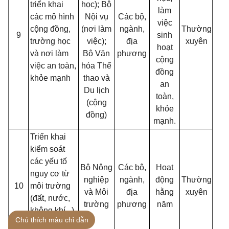
triển khai
học); Bộ
làm
các mô hình
Nội vụ
Các bộ,
việc
cộng đồng,
(nơi làm
ngành,
Thường
9
sinh
trường học
việc);
địa
xuyên
hoạt
và nơi làm
Bộ Văn
phương
cộng
việc an toàn,
hóa Thể
đồng
khỏe mạnh
thao và
an
Du lịch
toàn,
(cộng
khỏe
đồng)
mạnh.
Triển khai
kiểm soát
các yếu tố
Bộ Nông
Các bộ,
Hoạt
nguy cơ từ
nghiệp
ngành,
động
Thường
10
môi trường
và Môi
địa
hằng
xuyên
(đất, nước,
trường
phương
năm
không khí...)
Chú thích màu chỉ dẫn
ảnh hưởng