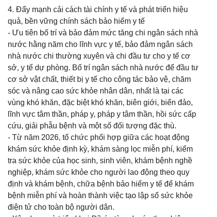
4. Đẩy mạnh cải cách tài chính y tế và phát triển hiệu
quả, bền vững chính sách bảo hiểm y tế
- Ưu tiên bố trí và bảo đảm mức tăng chi ngân sách nhà
nước hằng năm cho lĩnh vực y tế, bảo đảm ngân sách
nhà nước chi thường xuyên và chi đầu tư cho y tế cơ
sở, y tế dự phòng. Bố trí ngân sách nhà nước để đầu tư
cơ sở vật chất, thiết bị y tế cho công tác bảo vệ, chăm
sóc và nâng cao sức khỏe nhân dân, nhất là tại các
vùng khó khăn, đặc biệt khó khăn, biên giới, biển đảo,
lĩnh vực tâm thần, pháp y, pháp y tâm thần, hồi sức cấp
cứu, giải phẫu bệnh và một số đối tượng đặc thù.
- Từ năm 2026, tổ chức phối hợp giữa các hoạt động
khám sức khỏe định kỳ, khám sàng lọc miễn phí, kiểm
tra sức khỏe của học sinh, sinh viên, khám bệnh nghề
nghiệp, khám sức khỏe cho người lao động theo quy
định và khám bệnh, chữa bệnh bảo hiểm y tế để khám
bệnh miễn phí và hoàn thành việc tạo lập sổ sức khỏe
điện tử cho toàn bộ người dân.