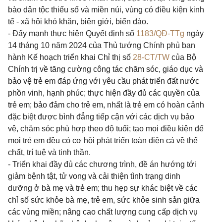
bào dân tộc thiểu số và miền núi, vùng có điều kiện kinh
tế - xã hội khó khăn, biên giới, biển đảo.
- Đẩy mạnh thực hiện Quyết định số
1183/QĐ-TTg
ngày
14 tháng 10 năm 2024 của Thủ tướng Chính phủ ban
hành Kế hoạch triển khai Chỉ thị số
28-CT/TW
của Bộ
Chính trị về tăng cường công tác chăm sóc, giáo dục và
bảo vệ trẻ em đáp ứng với yêu cầu phát triển đất nước
phồn vinh, hạnh phúc; thực hiện đầy đủ các quyền của
trẻ em; bảo đảm cho trẻ em, nhất là trẻ em có hoàn cảnh
đặc biệt được bình đẳng tiếp cận với các dịch vụ bảo
vệ, chăm sóc phù hợp theo độ tuổi; tạo mọi điều kiện để
mọi trẻ em đều có cơ hội phát triển toàn diện cả về thể
chất, trí tuệ và tinh thần.
- Triển khai đầy đủ các chương trình, đề án hướng tới
giảm bệnh tật, tử vong và cải thiện tình trạng dinh
dưỡng ở bà mẹ và trẻ em; thu hẹp sự khác biệt về các
chỉ số sức khỏe bà mẹ, trẻ em, sức khỏe sinh sản giữa
các vùng miền; nâng cao chất lượng cung cấp dịch vụ