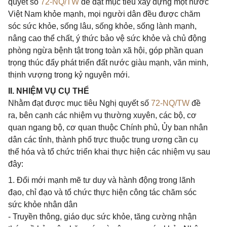
quyết số
72-NQ/TW
để đạt mục tiêu xây dựng một nước
Việt Nam khỏe mạnh, mọi người dân đều được chăm
sóc sức khỏe, sống lâu, sống khỏe, sống lành mạnh,
nâng cao thể chất, ý thức bảo vệ sức khỏe và chủ động
phòng ngừa bệnh tật trong toàn xã hội, góp phần quan
trọng thúc đẩy phát triển đất nước giàu mạnh, văn minh,
thịnh vượng trong kỷ nguyên mới.
II. NHIỆM VỤ CỤ THỂ
Nhằm đạt được mục tiêu Nghị quyết số
72-NQ/TW
đề
ra, bên cạnh các nhiệm vụ thường xuyên, các bộ, cơ
quan ngang bộ, cơ quan thuộc Chính phủ, Ủy ban nhân
dân các tỉnh, thành phố trực thuộc trung ương cần cụ
thể hóa và tổ chức triển khai thực hiện các nhiệm vụ sau
đây:
1. Đổi mới mạnh mẽ tư duy và hành động trong lãnh
đạo, chỉ đạo và tổ chức thực hiện công tác chăm sóc
sức khỏe nhân dân
- Truyền thông, giáo dục sức khỏe, tăng cường nhận