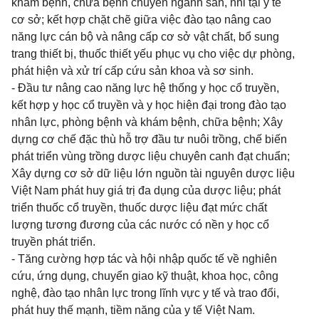
khám bệnh, chữa bệnh chuyên ngành sản, nhi tại y tế
cơ sở; kết hợp chặt chẽ giữa việc đào tạo nâng cao
năng lực cán bộ và nâng cấp cơ sở vật chất, bổ sung
trang thiết bị, thuốc thiết yếu phục vụ cho việc dự phòng,
phát hiện và xử trí cấp cứu sản khoa và sơ sinh.
- Đầu tư nâng cao năng lực hệ thống y học cổ truyền,
kết hợp y học cổ truyền và y học hiện đại trong đào tạo
nhân lực, phòng bệnh và khám bệnh, chữa bệnh; Xây
dựng cơ chế đặc thù hỗ trợ đầu tư nuôi trồng, chế biến
phát triển vùng trồng dược liệu chuyên canh đạt chuẩn;
Xây dựng cơ sở dữ liệu lớn nguồn tài nguyên dược liệu
Việt Nam phát huy giá trị đa dụng của dược liệu; phát
triển thuốc cổ truyền, thuốc dược liệu đạt mức chất
lượng tương đương của các nước có nền y học cổ
truyền phát triển.
- Tăng cường hợp tác và hội nhập quốc tế về nghiên
cứu, ứng dụng, chuyển giao kỹ thuật, khoa học, công
nghệ, đào tạo nhân lực trong lĩnh vực y tế và trao đổi,
phát huy thế mạnh, tiềm năng của y tế Việt Nam.