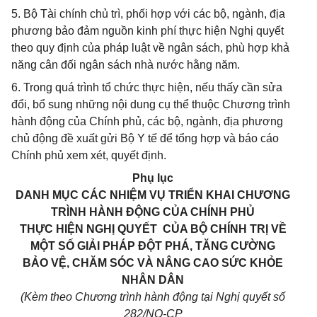
5. Bộ Tài chính chủ trì, phối hợp với các bộ, ngành, địa
phương bảo đảm nguồn kinh phí thực hiện Nghị quyết
theo quy định của pháp luật về ngân sách, phù hợp khả
năng cân đối ngân sách nhà nước hằng năm.
6. Trong quá trình tổ chức thực hiện, nếu thấy cần sửa
đổi, bổ sung những nội dung cụ thể thuộc Chương trình
hành động của Chính phủ, các bộ, ngành, địa phương
chủ động đề xuất gửi Bộ Y tế để tổng hợp và báo cáo
Chính phủ xem xét, quyết định.
Phụ lục
DANH MỤC CÁC NHIỆM VỤ TRIỂN KHAI CHƯƠNG
TRÌNH HÀNH ĐỘNG CỦA CHÍNH PHỦ
THỰC HIỆN NGHỊ QUYẾT CỦA BỘ CHÍNH TRỊ VỀ
MỘT SỐ GIẢI PHÁP ĐỘT PHÁ, TĂNG CƯỜNG
BẢO VỆ, CHĂM SÓC VÀ NÂNG CAO SỨC KHỎE
NHÂN DÂN
(Kèm theo Chương trình hành động tại Nghị quyết số
282/NQ-CP