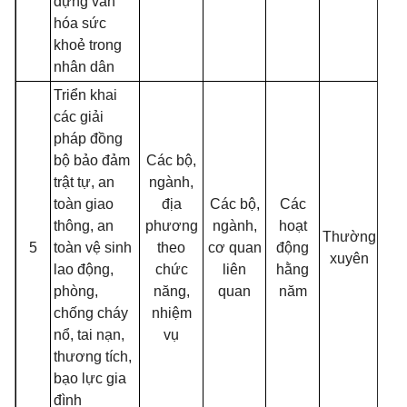
dựng văn
hóa sức
khoẻ trong
nhân dân
Triển khai
các giải
pháp đồng
bộ bảo đảm
Các bộ,
trật tự, an
ngành,
toàn giao
địa
Các bộ,
Các
thông, an
phương
ngành,
hoạt
Thường
5
toàn vệ sinh
theo
cơ quan
động
xuyên
lao động,
chức
liên
hằng
phòng,
năng,
quan
năm
chống cháy
nhiệm
nổ, tai nạn,
vụ
thương tích,
bạo lực gia
đình