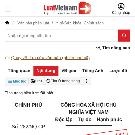
Đăng nhập
Văn bản pháp luật
Y tế-Sức khỏe,
Chính sách
Tìm nâng cao
👉
Quay về: Tra cứu văn bản (phiên bản cũ)
Tổng quan
Nội dung
VB gốc
Tiếng Anh
Lược đồ
Lưu
Tìm từ trong trang
Mục lục
Tình trạng hiệu lực:
Đã biết
CHÍNH PHỦ
CỘNG HÒA XÃ HỘI CHỦ
_______
NGHĨA VIỆT NAM
Độc lập – Tự do – Hạnh phúc
_________________
Số: 282/NQ-CP