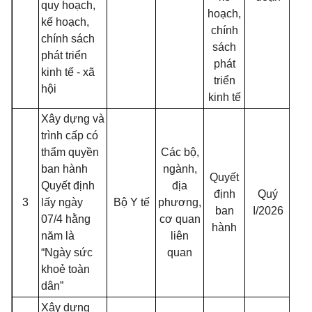
quy hoạch,
hoạch,
kế hoạch,
chính
chính sách
sách
phát triển
phát
kinh tế - xã
triển
hội
kinh tế
Xây dựng và
trình cấp có
thẩm quyền
Các bộ,
ban hành
ngành,
Quyết
Quyết định
địa
định
Quý
3
lấy ngày
Bộ Y tế
phương,
ban
I/2026
07/4 hằng
cơ quan
hành
năm là
liên
“Ngày sức
quan
khoẻ toàn
dân”
Xây dựng