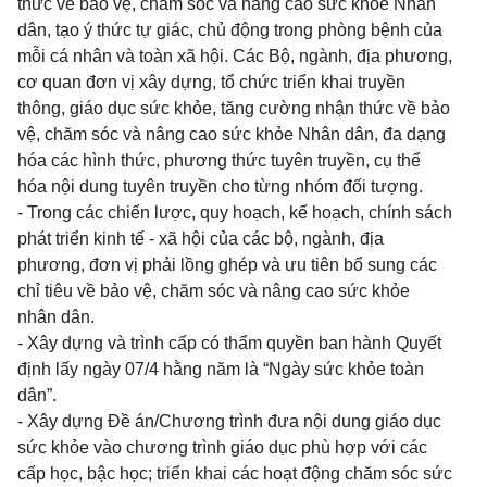
thức về bảo vệ, chăm sóc và nâng cao sức khỏe Nhân
dân, tạo ý thức tự giác, chủ động trong phòng bệnh của
mỗi cá nhân và toàn xã hội. Các Bộ, ngành, địa phương,
cơ quan đơn vị xây dựng, tổ chức triển khai truyền
thông, giáo dục sức khỏe, tăng cường nhận thức về bảo
vệ, chăm sóc và nâng cao sức khỏe Nhân dân, đa dạng
hóa các hình thức, phương thức tuyên truyền, cụ thể
hóa nội dung tuyên truyền cho từng nhóm đối tượng.
- Trong các chiến lược, quy hoạch, kế hoạch, chính sách
phát triển kinh tế - xã hội của các bộ, ngành, địa
phương, đơn vị phải lồng ghép và ưu tiên bổ sung các
chỉ tiêu về bảo vệ, chăm sóc và nâng cao sức khỏe
nhân dân.
- Xây dựng và trình cấp có thẩm quyền ban hành Quyết
định lấy ngày 07/4 hằng năm là “Ngày sức khỏe toàn
dân”.
- Xây dựng Đề án/Chương trình đưa nội dung giáo dục
sức khỏe vào chương trình giáo dục phù hợp với các
cấp học, bậc học; triển khai các hoạt động chăm sóc sức