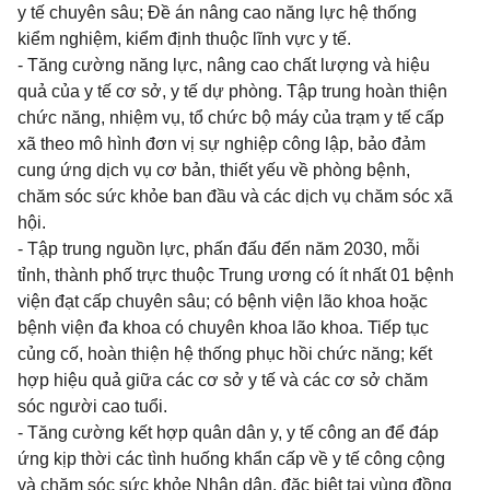
y tế chuyên sâu; Đề án nâng cao năng lực hệ thống
kiểm nghiệm, kiểm định thuộc lĩnh vực y tế.
- Tăng cường năng lực, nâng cao chất lượng và hiệu
quả của y tế cơ sở, y tế dự phòng. Tập trung hoàn thiện
chức năng, nhiệm vụ, tổ chức bộ máy của trạm y tế cấp
xã theo mô hình đơn vị sự nghiệp công lập, bảo đảm
cung ứng dịch vụ cơ bản, thiết yếu về phòng bệnh,
chăm sóc sức khỏe ban đầu và các dịch vụ chăm sóc xã
hội.
- Tập trung nguồn lực, phấn đấu đến năm 2030, mỗi
tỉnh, thành phố trực thuộc Trung ương có ít nhất 01 bệnh
viện đạt cấp chuyên sâu; có bệnh viện lão khoa hoặc
bệnh viện đa khoa có chuyên khoa lão khoa. Tiếp tục
củng cố, hoàn thiện hệ thống phục hồi chức năng; kết
hợp hiệu quả giữa các cơ sở y tế và các cơ sở chăm
sóc người cao tuổi.
- Tăng cường kết hợp quân dân y, y tế công an để đáp
ứng kịp thời các tình huống khẩn cấp về y tế công cộng
và chăm sóc sức khỏe Nhân dân, đặc biệt tại vùng đồng