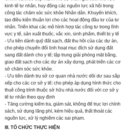
kinh tế tư nhân, huy động các nguồn lực xã hội trong
công tác chăm sóc sức khỏe Nhân dân. Khuyến khích,
tạo điều kiện thuận lợi cho các hoạt động đầu tư của tư
nhân. Triển khai các mô hình hợp tác công tư trong lĩnh
vực y tế, sản xuất thuốc, vắc xin, sinh phẩm, thiết bị y tế
- Ưu tiên dành quỹ đất sạch, đất thu hồi của các dự án,
cho phép chuyển đổi linh hoạt mục đích sử dụng đất
sang đất dành cho y tế; tập trung giải phóng mặt bằng,
giao đất sạch cho các dự án xây dựng, phát triển các cơ
sở chăm sóc sức khỏe.
- Ưu tiên dành trụ sở cơ quan nhà nước dôi dư sau sắp
xếp cho các cơ sở y tế; cho phép áp dụng hình thức cho
thuê công trình thuộc sở hữu nhà nước đối với cơ sở y
tế tư nhân theo quy định
- Tăng cường kiểm tra, giám sát, không để trục lợi chính
sách, sử dụng lãng phí, kém hiệu quả, thất thoát các
nguồn lực, xử lý nghiêm các sai phạm.
III. TỔ CHỨC THỰC HIỆN