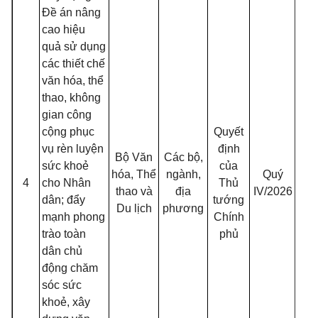
Đề án nâng
cao hiệu
quả sử dụng
các thiết chế
văn hóa, thể
thao, không
gian công
cộng phục
Quyết
vụ rèn luyện
định
Bộ Văn
Các bộ,
sức khoẻ
của
hóa, Thể
ngành,
Quý
4
cho Nhân
Thủ
thao và
địa
IV/2026
dân; đẩy
tướng
Du lịch
phương
mạnh phong
Chính
trào toàn
phủ
dân chủ
động chăm
sóc sức
khoẻ, xây