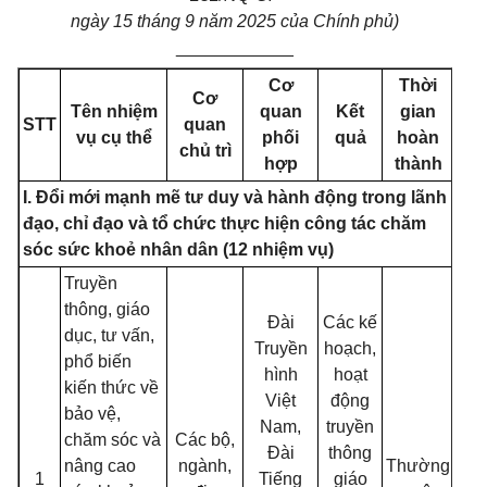
ngày 15 tháng 9 năm 2025 của Chính phủ)
____________
Cơ
Thời
Cơ
Tên nhiệm
quan
Kết
gian
STT
quan
vụ cụ thể
phối
quả
hoàn
chủ trì
hợp
thành
I. Đổi mới mạnh mẽ tư duy và hành động trong lãnh
đạo, chỉ đạo và tổ chức thực hiện công tác chăm
sóc sức khoẻ nhân dân (12 nhiệm vụ)
Truyền
thông, giáo
Đài
Các kế
dục, tư vấn,
Truyền
hoạch,
phổ biến
hình
hoạt
kiến thức về
Việt
động
bảo vệ,
Nam,
truyền
chăm sóc và
Các bộ,
Đài
thông
nâng cao
ngành,
Thường
1
Tiếng
giáo