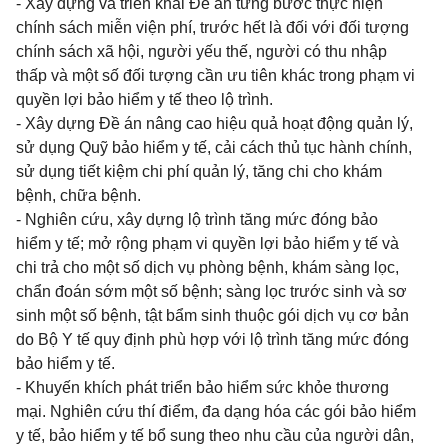
- Xây dựng và triển khai Đề án từng bước thực hiện
chính sách miễn viện phí, trước hết là đối với đối tượng
chính sách xã hội, người yếu thế, người có thu nhập
thấp và một số đối tượng cần ưu tiên khác trong phạm vi
quyền lợi bảo hiểm y tế theo lộ trình.
- Xây dựng Đề án nâng cao hiệu quả hoạt động quản lý,
sử dụng Quỹ bảo hiểm y tế, cải cách thủ tục hành chính,
sử dụng tiết kiệm chi phí quản lý, tăng chi cho khám
bệnh, chữa bệnh.
- Nghiên cứu, xây dựng lộ trình tăng mức đóng bảo
hiểm y tế; mở rộng phạm vi quyền lợi bảo hiểm y tế và
chi trả cho một số dịch vụ phòng bệnh, khám sàng lọc,
chẩn đoán sớm một số bệnh; sàng lọc trước sinh và sơ
sinh một số bệnh, tật bẩm sinh thuộc gói dịch vụ cơ bản
do Bộ Y tế quy định phù hợp với lộ trình tăng mức đóng
bảo hiểm y tế.
- Khuyến khích phát triển bảo hiểm sức khỏe thương
mại. Nghiên cứu thí điểm, đa dạng hóa các gói bảo hiểm
y tế, bảo hiểm y tế bổ sung theo nhu cầu của người dân,