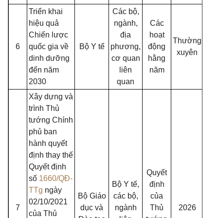
Triển khai
Các bộ,
hiệu quả
ngành,
Các
Chiến lược
địa
hoạt
Thường
6
quốc gia về
Bộ Y tế
phương,
động
xuyên
dinh dưỡng
cơ quan
hằng
đến năm
liên
năm
2030
quan
Xây dựng và
trình Thủ
tướng Chính
phủ ban
hành quyết
định thay thế
Quyết định
Quyết
số
1660/QĐ-
Bộ Y tế,
định
TTg
ngày
Bộ Giáo
các bộ,
của
02/10/2021
7
dục và
ngành
Thủ
2026
của Thủ