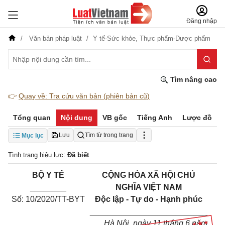
Đăng nhập
Văn bản pháp luật
Y tế-Sức khỏe,
Thực phẩm-Dược phẩm
Tìm nâng cao
👉
Quay về: Tra cứu văn bản (phiên bản cũ)
Tổng quan
Nội dung
VB gốc
Tiếng Anh
Lược đồ
Lưu
Tìm từ trong trang
Mục lục
Tình trạng hiệu lực:
Đã biết
BỘ
Y
TẾ
CỘNG H
ÒA
XÃ HỘI CHỦ
________
NGHĨA VIỆT
NAM
Số: 10/2020/TT-BYT
Độc lập
-
Tự
do -
Hạnh phúc
__________________________
Hà Nội, ngày 11 tháng 6 năm