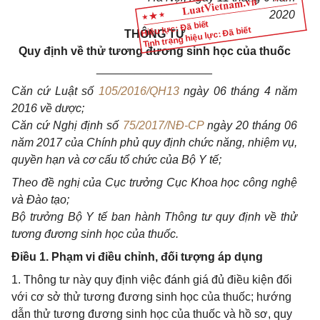
2020
Hiệu lực: Đã biết
Tình trạng hiệu lực: Đã biết
THÔNG TƯ
Quy
định về thử tương đương
sinh
học của thuốc
__________________
Căn cứ Luật số
105/2016/QH13
ngày
06
tháng
4
năm
2016
về dược;
Căn cứ Nghị định số
75/2017/NĐ-CP
ngày
20
tháng
06
năm
2017
của Chính phủ
quy
định chức năng, nhiệm vụ,
quyền hạn và cơ cấu tổ chức của Bộ
Y
tế;
Theo
đề nghị của Cục trưởng Cục
Khoa
học công nghệ
và Đào tạo;
Bộ trưởng Bộ
Y
tế
ban
hành Thông tư
quy
định về thử
tương đương
sinh
học của thuốc.
Điều 1. Phạm vi điều chỉnh, đối tượng áp dụng
1. Thông tư này quy định việc đánh giá đủ điều kiện đối
với cơ sở thử tương đương sinh học của thuốc; hướng
dẫn thử tương đương sinh học của thuốc và hồ sơ, quy