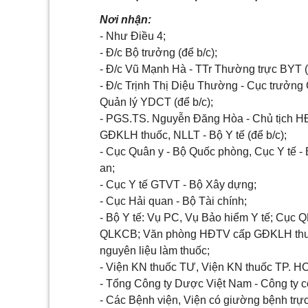
Nơi nhận:
- Như Điều 4;
- Đ/c Bộ trưởng (để b/c);
- Đ/c Vũ Mạnh Hà - TTr Thường trực BYT (
- Đ/c Trịnh Thị Diệu Thường - Cục trưởng
Quản lý YDCT (để b/c);
- PGS.TS. Nguyễn Đăng Hòa - Chủ tịch 
GĐKLH thuốc, NLLT - Bộ Y tế (để b/c);
- Cục Quân y - Bộ Quốc phòng, Cục Y tế -
an;
- Cục Y tế GTVT - Bộ Xây dựng;
- Cục Hải quan - Bộ Tài chính;
- Bộ Y tế: Vụ PC, Vụ Bảo hiểm Y tế; Cục 
QLKCB; Văn phòng HĐTV cấp GĐKLH thu
nguyên liệu làm thuốc;
- Viện KN thuốc TƯ, Viện KN thuốc TP. H
- Tổng Công ty Dược Việt Nam - Công ty c
- Các Bệnh viện, Viện có giường bệnh trự