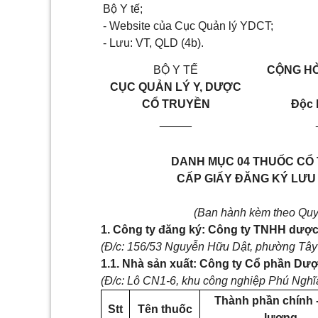
Bộ Y tế;
- Website của Cục Quản lý YDCT;
- Lưu: VT, QLD (4b).
BỘ Y TẾ
CỘNG HÒ
CỤC QUẢN LÝ Y, DƯỢC
CỔ TRUYỀN
Độc 
_____
DANH MỤC 04 THUỐC CỔ
CẤP GIẤY ĐĂNG KÝ LƯU 
(Ban hành kèm theo Quy
1. Công ty đăng ký: Công ty TNHH dượ
(Đ/c: 156/53 Nguyễn Hữu Dật, phường Tây
1.1. Nhà sản xuất: Công ty Cổ phần D
(Đ/c: Lô CN1-6, khu công nghiệp Phú Nghĩ
Thành phần chính 
Stt
Tên thuốc
lượng