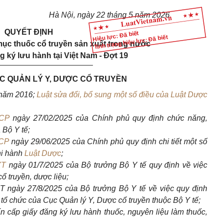
Hà Nội, ngày 22 tháng 5 năm 2026
QUYẾT ĐỊNH
Hiệu lực: Đã biết
Tình trạng hiệu lực: Đã biết
ục thuốc cổ truyền sản xuất trong nước
 ký lưu hành tại Việt Nam - Đợt 19
______________________
 QUẢN LÝ Y, DƯỢC CỔ TRUYỀN
năm 2016;
Luật sửa đổi, bổ sung một số điều của Luật Dược
-CP
ngày 27/02/2025 của Chính phủ quy định chức năng,
 Bộ Y tế;
-CP
ngày 29/06/2025 của Chính phủ quy định chi tiết một số
hi hành
Luật Dược
;
YT
ngày 01/7/2025 của Bộ trưởng Bộ Y tế quy định về việc
cổ truyền, dược liệu;
 ngày 27/8/2025 của Bộ trưởng Bộ Y tế về việc quy định
tổ chức của Cục Quản lý Y, Dược cổ truyền thuộc Bộ Y tế;
n cấp giấy đăng ký lưu hành thuốc, nguyên liệu làm thuốc,