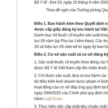
Bộ Y tế - Đợt 19, ngày 15 tháng 4 năm 202
Theo đề nghị của Trưởng phòng Quả
Điều 1. Ban hành kèm theo Quyết định 
được cấp giấy đăng ký lưu hành tại Việt 
Danh mục 04 thuốc cổ truyền sản xuất tron
lực 05 năm (tại Phụ lục I kèm theo). Các t
26 và hiệu lực 05 năm kể từ ngày ký ban h
Điều 2. Cơ sở sản xuất và cơ sở đăng ký
1. Sản xuất thuốc cổ truyền theo đúng các h
được Bộ Y tế Việt Nam cấp lên nhãn thuốc 
2. Chỉ được sản xuất, đưa ra lưu hành các 
đủ điều kiện kinh doanh dược phạm vi kinh
hoạt động của cơ sở đáp ứng quy định tại Đ
ngày 29/6/2025 của Chính phủ quy định chi 
hành
Luật Dược
.
3. Thực hiện việc cập nhật tiêu chuẩn chất