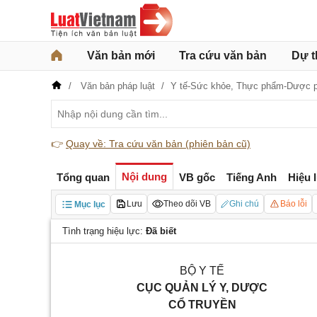
Văn bản mới
Tra cứu văn bản
Dự t
Văn bản pháp luật
Y tế-Sức khỏe,
Thực phẩm-Dược 
👉
Quay về: Tra cứu văn bản (phiên bản cũ)
Nội dung
Tổng quan
VB gốc
Tiếng Anh
Hiệu 
Lưu
Theo dõi VB
Ghi chú
Báo lỗi
Mục lục
Tình trạng hiệu lực:
Đã biết
BỘ Y TẾ
CỤC QUẢN LÝ Y, DƯỢC
CỔ TRUYỀN
_____