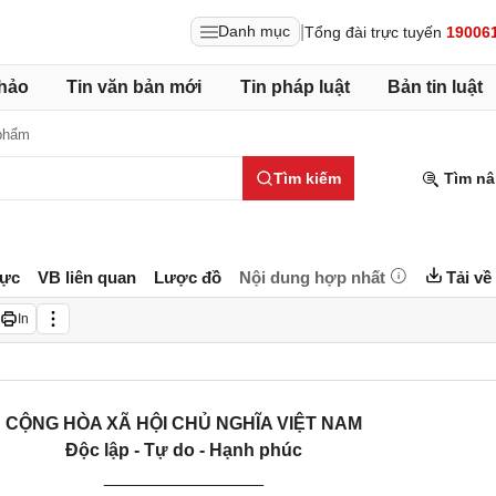
|
Danh mục
Tổng đài trực tuyến
19006
hảo
Tin văn bản mới
Tin pháp luật
Bản tin luật
phẩm
Tìm kiếm
Tìm nâ
lực
VB liên quan
Lược đồ
Nội dung hợp nhất
Tải về
In
CỘNG HÒA XÃ HỘI CHỦ NGHĨA VIỆT NAM
Độc lập - Tự do - Hạnh phúc
________________