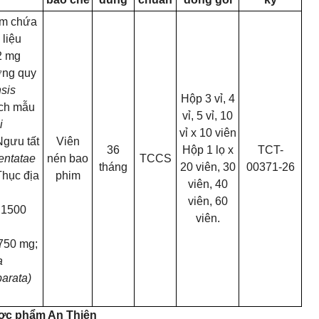
im chứa
liệu
2 mg
ơng quy
sis
Hộp 3 vỉ, 4
Ích mẫu
vỉ, 5 vỉ, 10
i
vỉ x 10 viên
gưu tất
Viên
36
Hộp 1 lọ x
TCT-
entatae
nén bao
TCCS
tháng
20 viên, 30
00371-26
hục địa
phim
viên, 40
viên, 60
1500
viên.
750 mg;
a
parata)
ược phẩm An Thiên