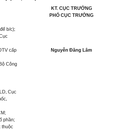
KT. CỤC TRƯỞNG
PHÓ CỤC TRƯỞNG
để b/c);
 Cục
HĐTV cấp
Nguyễn Đăng Lâm
 Bộ Công
QLD, Cục
ốc,
CM;
ổ phần;
c thuộc