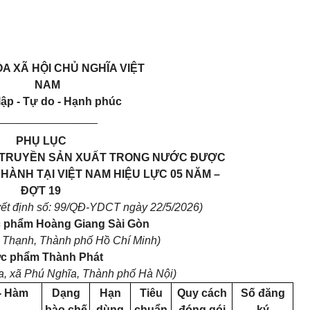
A XÃ HỘI CHỦ NGHĨA VIỆT
NAM
lập - Tự do - Hạnh phúc
________________
PHỤ LỤC
 TRUYỀN SẢN XUẤT TRONG NƯỚC ĐƯỢC
HÀNH TẠI VIỆT NAM HIỆU LỰC 05 NĂM –
ĐỢT 19
ết định số: 99/QĐ-YDCT ngày 22/5/2026)
c phẩm Hoàng Giang Sài Gòn
 Thạnh, Thành phố Hồ Chí Minh)
ược phẩm Thành Phát
a, xã Phú Nghĩa, Thành phố Hà Nội)
- Hàm
Dạng
Hạn
Tiêu
Quy cách
Số đăng
bào chế
dùng
chuẩn
đóng gói
ký