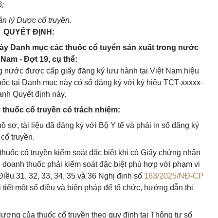
6;
n lý Dược cổ truyền.
QUYẾT ĐỊNH:
này Danh mục các thuốc cổ tuyển sản xuất trong nước
Nam - Đợt 19, cụ thể:
g nước được cấp giấy đăng ký lưu hành tại Việt Nam hiệu
huốc tại Danh mục này có số đăng ký với ký hiệu TCT-xxxxx-
ành Quyết định này.
 thuốc cổ truyền có trách nhiệm:
ồ sơ, tài liệu đã đăng ký với Bộ Y tế và phải in số đăng ký
cổ truyền.
thuốc cổ truyền kiểm soát đặc biệt khi có Giấy chứng nhận
 doanh thuốc phải kiểm soát đặc biệt phù hợp với phạm vi
iều 31, 32, 33, 34, 35 và 36 Nghị định số
163/2025/NĐ-CP
tiết một số điều và biện pháp để tổ chức, hướng dẫn thi
 lượng của thuốc cổ truyền theo quy định tại Thông tư số