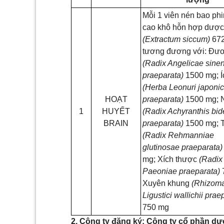
Mỗi 1 viên nén bao ph
cao khô hỗn hợp dược 
(Extractum siccum)
67
tương đương với: Đư
(Radix Angelicae sinen
praeparata)
1500 mg; 
(Herba Leonuri japonic
HOẠT
praeparata)
1500 mg; N
1
HUYẾT
(Radix Achyranthis bid
BRAIN
praeparata)
1500 mg; T
(Radix Rehmanniae
glutinosae praeparata)
mg; Xích thược
(Radix
Paeoniae praeparata)
Xuyên khung
(Rhizom
Ligustici wallichii prae
750 mg
2. Công ty đăng ký: Công ty cổ phần d