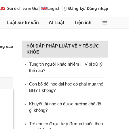
|
|
192
Gói dịch vụ & Giá
English
Đăng ký
/ Đăng nhập
Luật sư tư vấn
AI Luật
Tiện ích
HỎI ĐÁP PHÁP LUẬT VỀ Y TẾ-SỨC
ng cao
KHỎE
Tung tin người khác nhiễm HIV bị xử lý
thế nào?
Con bộ đội học đại học có phải mua thẻ
BHYT không?
Khuyết tật nhẹ có được hưởng chế độ
gì không?
Trẻ em có được tự ý đi mua thuốc theo