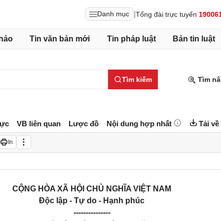
|
Danh mục
Tổng đài trực tuyến
19006
hảo
Tin văn bản mới
Tin pháp luật
Bản tin luật
Tìm kiếm
Tìm nâ
lực
VB liên quan
Lược đồ
Nội dung hợp nhất
Tải về
In
CỘNG HÒA XÃ HỘI CHỦ NGHĨA VIỆT NAM
Độc lập - Tự do - Hạnh phúc
---------------