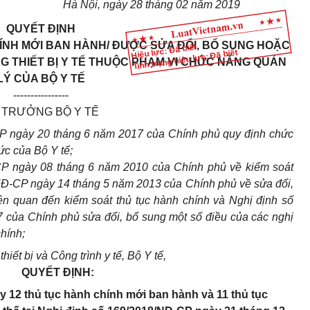
Hà Nội, ngày
28
tháng
02
năm 201
9
QUYẾT ĐỊNH
ÍNH MỚI BAN HÀNH/ ĐƯỢC SỬA ĐỔI, BỔ SUNG HOẶC
Hiệu lực: Đã biết
Tình trạng hiệu lực: Đã biết
NG THIẾT BỊ Y TẾ THUỘC PHẠM VI CHỨC NĂNG QUẢN
LÝ CỦA BỘ Y TẾ
----------------
 TRƯỞNG BỘ Y TẾ
P ngày 20 tháng 6 năm 2017 của Chính phủ quy định chức
ức của Bộ Y tế;
P ngày 08 tháng 6 năm 2010 của Chính phủ về kiểm soát
/NĐ-CP ngày 14 tháng 5 năm 2013 của Chính phủ về sửa đổi,
iên quan
đế
n kiểm soát thủ tục hành chính và Nghị định số
của Chính phủ sửa đổi, bổ sung một số điều của các nghị
chính;
hiết bị và Công trình y tế, Bộ Y
tế
,
QUYẾT ĐỊNH:
y 12 thủ tục hành chính mới ban hành và 11 thủ tục