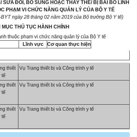
SỬA ĐỔI, BỔ SUNG HOẶC THAY THẾ/ BỊ BÃI BỎ LĨNH
ỘC PHẠM VI CHỨC NĂNG QUẢN LÝ CỦA BỘ Y TẾ
-
B
YT ngà
y 28 t
háng
02 n
ăm 2019 của Bộ trưởng Bộ Y t
ế
)
H MỤC THỦ TỤC HÀNH CHÍNH
ành thuộc phạm vi chức năng quản lý của Bộ Y tế
Lĩnh vực
Cơ quan thực hiện
ng thiết
Vụ Trang thiết bị và Công trình y tế
 tế
ng thiết
Vụ Trang thiết bị và Công trình y tế
 tế
ng thiết
Vụ Trang thiết bị và Công trình y tế
 tế