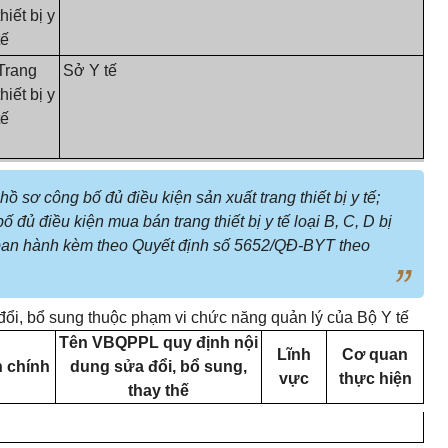
thiết bị y
tế
Trang
Sở Y tế
thiết bị y
tế
hồ sơ công bố đủ điều kiện sản xuất trang thiết bị y tế;
ố đủ điều kiện mua bán trang thiết bị y tế loại B, C, D bị
ban hành kèm theo Quyết định số 5652/QĐ-BYT theo
ổi, bổ sung thuộc phạm vi chức năng quản lý của Bộ Y tế
Tên VBQPPL quy định nộ
i
Lĩnh
Cơ quan
h chính
dung sửa đổi, bổ sung,
vực
t
hực
hiện
thay thế