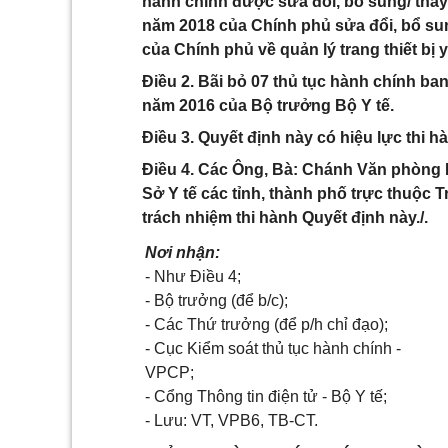
hành chính được sửa đổi, bổ sung/ thay
năm 2018 của Chính phủ sửa đổi, bổ su
của Chính phủ về quản lý trang thiết bị y
Điều 2. Bãi bỏ 07 thủ tục hành chính ba
năm 2016 của Bộ trưởng Bộ Y tế.
Điều 3. Quyết định này có hiệu lực thi h
Điều 4. Các Ông, Bà: Chánh Văn phòng B
Sở Y tế các tỉnh, thành phố trực thuộc 
trách nhiệm thi hành Quyết định này./.
Nơi nhận:
- Như Điều 4;
- Bộ trưởng (để b/c);
- Các Thứ trưởng (để p/h chỉ đạo);
- Cục Kiểm soát thủ tục hành chính -
VPCP;
- Cổng Thông tin điện tử - Bộ Y tế;
- Lưu: VT, VPB6, TB-CT.