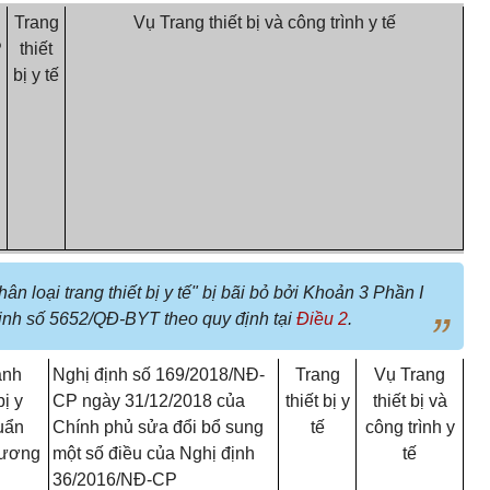
Trang
Vụ Trang thiết bị và công trình y tế
P
thiết
bị y tế
n loại trang thiết bị y tế" bị bãi bỏ bởi Khoản 3 Phần I
nh số 5652/QĐ-BYT theo quy định tại
Điều 2
.
ành
Nghị định số 169/2018/NĐ-
Trang
Vụ Trang
bị y
CP ngày 31/12/2018 của
thiết bị y
thiết bị và
uẩn
Chính phủ sửa đổi bổ sung
tế
công trình y
 tương
một số điều của Nghị định
tế
36/2016/NĐ-CP