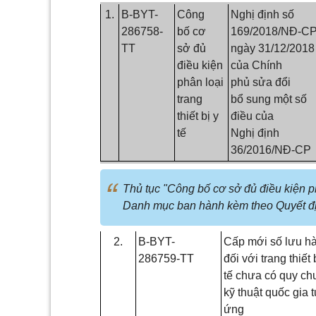
1.
B-BYT-
Công
Nghị định số
286758-
bố cơ
169/2018/NĐ-C
TT
sở đủ
ngày 31/12/2018
điều kiện
của Chính
phân loại
phủ sửa đổi
trang
bổ sung một số
thiết bị y
điều của
tế
Nghị định
36/2016/NĐ-CP
Thủ tục "Công bố cơ sở đủ điều kiện phâ
Danh mục ban hành kèm theo Quyết đị
2.
B-BYT-
Cấp mới số lưu h
286759-TT
đối với trang thiết 
tế chưa có quy ch
kỹ thuật quốc gia
ứng