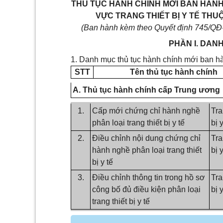
THỦ TỤC HÀNH CHÍNH MỚI BAN HÀNH/ 
VỰC TRANG THIẾT BỊ Y TẾ THU
(
B
an hành kèm theo Quyết định
745
/QĐ
PHẦN I. DAN
1. Danh mục thủ tục hành chính mới ban h
STT
Tên thủ tục hành chính
A. Thủ tục hành chính cấp Trung ương
1.
Cấp mới chứng chỉ hành nghề
Tra
phân loại trang thiết bị y tế
bị y
2.
Điều chỉnh nội dung chứng chỉ
Tra
hành nghề phân loại trang thiết
bị y
bị y tế
3.
Điều chỉnh thông tin trong hồ sơ
Tra
công bố đủ điều kiện phân loại
bị y
trang thiết bị y tế