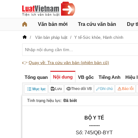
Văn bản mới
Tra cứu văn bản
Dự t
Văn bản pháp luật
Y tế-Sức khỏe,
Hành chính
👉
Quay về: Tra cứu văn bản (phiên bản cũ)
Nội dung
Tổng quan
VB gốc
Tiếng Anh
Hiệu 
Lưu
Theo dõi VB
Ghi chú
Báo lỗi
Mục lục
Tình trạng hiệu lực:
Đã biết
BỘ Y TẾ
-------
Số: 745/QĐ-BYT