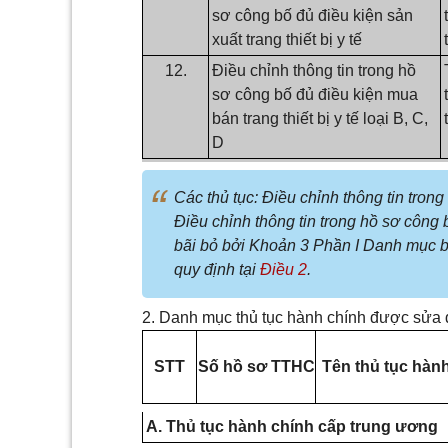
sơ công bố đủ điều kiện sản
xuất trang thiết bị y tế
12.
Điều chỉnh thông tin trong hồ
sơ công bố đủ điều kiện mua
bán trang thiết bị y tế loại B, C,
D
Các thủ tục: Điều chỉnh thông tin trong 
Điều chỉnh thông tin trong hồ sơ công b
bãi bỏ bởi Khoản 3 Phần I Danh mục 
quy định tại
Điều 2
.
2. Danh mục thủ tục hành chính được sửa đ
STT
S
ố
hồ sơ TTHC
T
ê
n thủ tục hàn
A. Th
ủ
tục hành chính cấp trung
ươ
ng