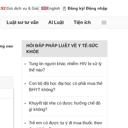
|
|
192
Gói dịch vụ & Giá
English
Đăng ký
/ Đăng nhập
Luật sư tư vấn
AI Luật
Tiện ích
HỎI ĐÁP PHÁP LUẬT VỀ Y TẾ-SỨC
ng cao
KHỎE
Tung tin người khác nhiễm HIV bị xử lý
thế nào?
Con bộ đội học đại học có phải mua thẻ
BHYT không?
Khuyết tật nhẹ có được hưởng chế độ
gì không?
Trẻ em có được tự ý đi mua thuốc theo