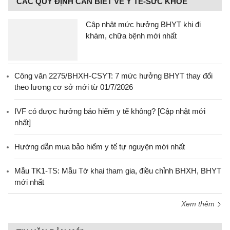
CÁC QUY ĐỊNH CẦN BIẾT VỀ Y TẾ-SỨC KHỎE
Cập nhật mức hưởng BHYT khi đi
khám, chữa bệnh mới nhất
Công văn 2275/BHXH-CSYT: 7 mức hưởng BHYT thay đổi
theo lương cơ sở mới từ 01/7/2026
IVF có được hưởng bảo hiểm y tế không? [Cập nhật mới
nhất]
Hướng dẫn mua bảo hiểm y tế tự nguyện mới nhất
Mẫu TK1-TS: Mẫu Tờ khai tham gia, điều chỉnh BHXH, BHYT
mới nhất
Xem thêm