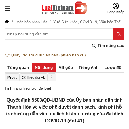
Đăng nhập
Văn bản pháp luật
Y tế-Sức khỏe,
COVID-19,
Văn hóa-Thể thao-Du lịch
Tìm nâng cao
👉
Quay về: Tra cứu văn bản (phiên bản cũ)
Tổng quan
Nội dung
VB gốc
Tiếng Anh
Lược đồ
Lưu
Theo dõi VB
Tình trạng hiệu lực:
Đã biết
Quyết định 5503/QĐ-UBND của Ủy ban nhân dân tỉnh
Thanh Hóa về việc phê duyệt danh sách, kinh phí hỗ
trợ hướng dẫn viên du lịch bị ảnh hưởng của đại dịch
COVID-19 (đợt 41)