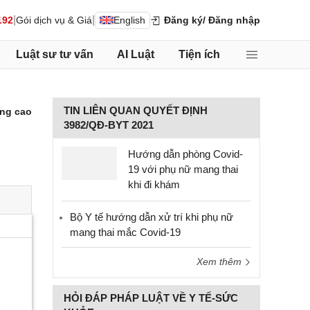
|
|
192
Gói dịch vụ & Giá
English
Đăng ký
/ Đăng nhập
Luật sư tư vấn
AI Luật
Tiện ích
TIN LIÊN QUAN QUYẾT ĐỊNH
ng cao
3982/QĐ-BYT 2021
Hướng dẫn phòng Covid-
19 với phụ nữ mang thai
khi đi khám
Bộ Y tế hướng dẫn xử trí khi phụ nữ
mang thai mắc Covid-19
Xem thêm
HỎI ĐÁP PHÁP LUẬT VỀ Y TẾ-SỨC