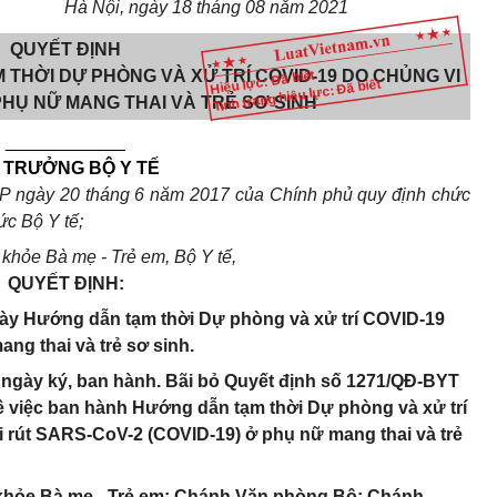
Hà Nội, ngày 18 tháng 08 năm 2021
QUYẾT ĐỊNH
THỜI DỰ PHÒNG VÀ XỬ TRÍ COVID-19 DO CHỦNG VI
Hiệu lực: Đã biết
Tình trạng hiệu lực: Đã biết
PHỤ NỮ MANG THAI VÀ TRẺ SƠ SINH
____________
 TRƯỞNG BỘ Y TẾ
P ngày 20 tháng 6 năm 2017 của Chính phủ quy định chức
ức Bộ Y tế;
khỏe Bà mẹ - Trẻ em, Bộ Y tế,
QUYẾT ĐỊNH:
này Hướng dẫn tạm thời Dự phòng và xử trí COVID-19
ng thai và trẻ sơ sinh.
ừ ngày ký, ban hành. Bãi bỏ Quyết định số 1271/QĐ-BYT
ề việc ban hành Hướng dẫn tạm thời Dự phòng và xử trí
 rút SARS-CoV-2 (COVID-19) ở phụ nữ mang thai và trẻ
 khỏe Bà mẹ - Trẻ em; Chánh Văn phòng Bộ; Chánh