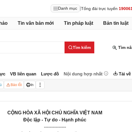
|
Danh mục
Tổng đài trực tuyến
19006
hảo
Tin văn bản mới
Tin pháp luật
Bản tin luật
Tìm kiếm
Tìm nâ
lực
VB liên quan
Lược đồ
Nội dung hợp nhất
Tải về
ú
Báo lỗi
In
CỘNG HÒA XÃ HỘI CHỦ NGHĨA VIỆT NAM
Độc lập - Tự do - Hạnh phúc
---------------