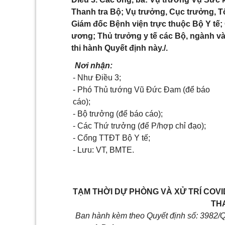
Thanh tra Bộ; Vụ trưởng, Cục trưởng, T
Giám đốc Bệnh viện trực thuộc Bộ Y tế; 
ương; Thủ trưởng y tế các Bộ, ngành và
thi hành Quyết định này./.
Nơi nhận:
- Như Điều 3;
- Phó Thủ tướng Vũ Đức Đam (để báo
cáo);
- Bộ trưởng (để báo cáo);
- Các Thứ trưởng (để P/hợp chỉ đạo);
- Cổng TTĐT Bộ Y tế;
- Lưu: VT, BMTE.
TẠM THỜI DỰ PHÒNG VÀ XỬ TRÍ COVI
THA
Ban hành kèm theo Quyết định số: 3982/