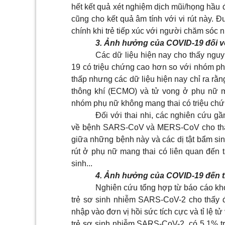
hết kết quả xét nghiệm dịch mũi/họng hầu
cũng cho kết quả âm tính với vi rút này. 
chính khi trẻ tiếp xúc với người chăm só
3. Ảnh hưởng của COVID-19 đối vớ
Các dữ liệu hiện nay cho thấy ng
19 có triệu chứng cao hơn so với nhóm p
thấp nhưng các dữ liệu hiện nay chỉ ra rằ
thông khí (ECMO) và tử vong ở phụ nữ m
nhóm phụ nữ không mang thai có triệu chứ
Đối với thai nhi, các nghiên cứu 
về bệnh SARS-CoV và MERS-CoV cho thấy
giữa những bệnh này và các dị tật bẩm sin
rút ở phụ nữ mang thai có liên quan đến t
sinh...
4. Ảnh hưởng của COVID-19 đến t
Nghiên cứu tổng hợp từ báo cáo kho
trẻ sơ sinh nhiễm SARS-CoV-2 cho thấy đa
nhập vào đơn vị hồi sức tích cực và tỉ lệ 
trẻ sơ sinh nhiễm SARS-CoV-2, có 5,1% tr