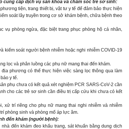
 cung cấp dịch vụ sản khoa và chăm sóc trẻ sơ sinh:
phương tiện, trang thiết bị, vật tư y tế để đảm bảo thực hiện
iểm soát lây truyền trong cơ sở khám bệnh, chữa bệnh theo
c vụ phòng ngừa, đặc biệt trang phục phòng hộ cá nhân,
 và kiểm soát người bệnh nhiễm hoặc nghi nhiễm COVID-19
 sàng lọc và phân luồng các phụ nữ mang thai đến khám.
 địa phương có thể thực hiện việc sàng lọc thông qua làm
báo y tế.
 sản phụ chưa có kết quả xét nghiệm PCR SARS-CoV-2 cần
h cho các trẻ sơ sinh cần điều trị cấp cứu khi chưa có kết
i, xử trí riêng cho phụ nữ mang thai nghi nhiễm và nhiễm
 trí phòng sinh và phòng mổ áp lực âm.
inh đến khám (người bệnh):
nhà đến khám đeo khẩu trang, sát khuẩn bằng dung dịch