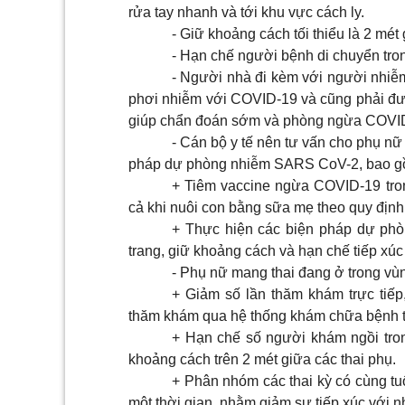
rửa tay nhanh và tới khu vực cách ly.
- Giữ khoảng cách tối thiểu là 2 mé
- Hạn chế người bệnh di chuyển tron
- Người nhà đi kèm với người nhiễ
phơi nhiễm với COVID-19 và cũng phải được
giúp chẩn đoán sớm và phòng ngừa COVI
- Cán bộ y tế nên tư vấn cho phụ n
pháp dự phòng nhiễm SARS CoV-2, bao g
+ Tiêm vaccine ngừa COVID-19 trong 
cả khi nuôi con bằng sữa mẹ theo quy định
+ Thực hiện các biện pháp dự ph
trang, giữ khoảng cách và hạn chế tiếp xúc
- Phụ nữ mang thai đang ở trong vù
+ Giảm số lần thăm khám trực tiếp
thăm khám qua hệ thống khám chữa bệnh t
+ Hạn chế số người khám ngồi tron
khoảng cách trên 2 mét giữa các thai phụ.
+ Phân nhóm các thai kỳ có cùng tu
một thời gian, nhằm giảm sự tiếp xúc với nh