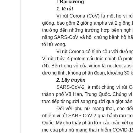
I. Đại cương
1. Vi rút
Vi rút Corona (CoV) là một họ vi r
giống, bao gồm 2 giống anpha và 2 giống b
thường đến những trường hợp bệnh nghi
nặng SARS-CoV và hội chứng bệnh hô hấp
tới tử vong.
Vi rút Corona có hình cầu với đườn
Vi rút chứa 4 protein cấu trúc chính là prot
(N). Bên trong vỏ của virion là nucleocap
dương tính, không phân đoạn, khoảng 30 k
2. Lây truyền
SARS-CoV-2 là một chủng vi rút C
thành phố Vũ Hán, Trung Quốc. Chủng vi 
trực tiếp từ người sang người qua giọt bắn,
Đối với phụ nữ mang thai, cho đế
nhiễm vi rút SARS CoV-2 qua bánh rau tron
Quốc, Mỹ cho thấy phần lớn các mẫu xét n
mẹ của phụ nữ mang thai nhiễm COVID-19 c