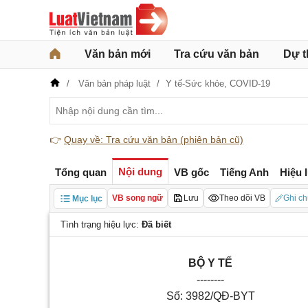
Văn bản mới
Tra cứu văn bản
Dự t
Văn bản pháp luật
Y tế-Sức khỏe,
COVID-19
👉
Quay về: Tra cứu văn bản (phiên bản cũ)
Nội dung
Tổng quan
VB gốc
Tiếng Anh
Hiệu 
VB song ngữ
Lưu
Theo dõi VB
Ghi ch
Mục lục
Tình trạng hiệu lực:
Đã biết
BỘ Y TẾ
--------
Số: 3982/QĐ-BYT