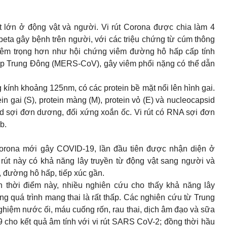
út lớn ở động vật và người. Vi rút Corona được chia làm 4
eta gây bệnh trên người, với các triệu chứng từ cúm thông
êm trọng hơn như hội chứng viêm đường hô hấp cấp tính
 Trung Đông (MERS-CoV), gây viêm phổi nặng có thể dẫn
g kính khoảng 125nm, có các protein bề mặt nổi lên hình gai.
ein gai (S), protein màng (M), protein vỏ (E) và nucleocapsid
sid sợi đơn dương, đối xứng xoắn ốc. Vi rút có RNA sợi đơn
b.
orona mới gây COVID-19, lần đầu tiên được nhận diện ở
rút này có khả năng lây truyền từ động vật sang người và
 đường hô hấp, tiếp xúc gần.
n thời điểm này, nhiều nghiên cứu cho thấy khả năng lây
g quá trình mang thai là rất thấp. Các nghiên cứu từ Trung
ghiệm nước ối, máu cuống rốn, rau thai, dịch âm đạo và sữa
ho kết quả âm tính với vi rút SARS CoV-2; đồng thời hầu