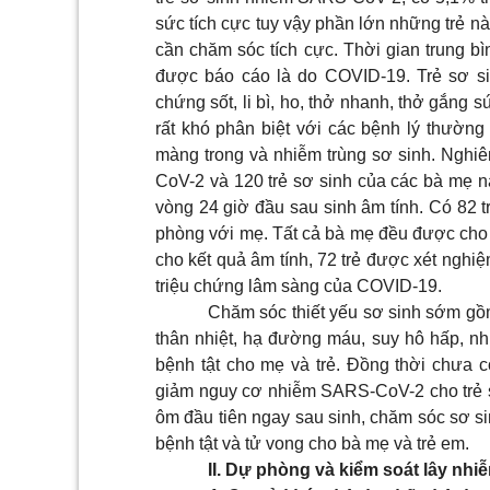
sức tích cực tuy vậy phần lớn những trẻ n
cần chăm sóc tích cực. Thời gian trung b
được báo cáo là do COVID-19. Trẻ sơ s
chứng sốt, li bì, ho, thở nhanh, thở gắng 
rất khó phân biệt với các bệnh lý thườn
màng trong và nhiễm trùng sơ sinh. Ngh
CoV-2 và 120 trẻ sơ sinh của các bà mẹ n
vòng 24 giờ đầu sau sinh âm tính. Có 82 
phòng với mẹ. Tất cả bà mẹ đều được cho c
cho kết quả âm tính, 72 trẻ được xét nghi
triệu chứng lâm sàng của COVID-19.
Chăm sóc thiết yếu sơ sinh sớm gồ
thân nhiệt, hạ đường máu, suy hô hấp, nh
bệnh tật cho mẹ và trẻ. Đồng thời chưa 
giảm nguy cơ nhiễm SARS-CoV-2 cho trẻ sơ 
ôm đầu tiên ngay sau sinh, chăm sóc sơ s
bệnh tật và tử vong cho bà mẹ và trẻ em.
II. Dự phòng và kiểm soát lây nhi