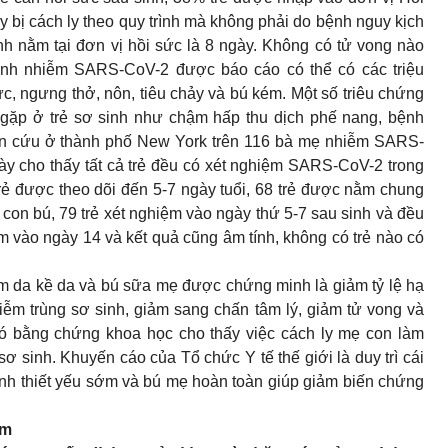
ày bị cách ly theo quy trình mà không phải do bệnh nguy kịch
ình nằm tại đơn vị hồi sức là 8 ngày. Không có tử vong nào
inh nhiễm SARS-CoV-2 được báo cáo có thể có các triệu
sức, ngưng thở, nôn, tiêu chảy và bú kém. Một số triêu chứng
g gặp ở trẻ sơ sinh như chậm hấp thu dịch phế nang, bệnh
iên cứu ở thành phố New York trên 116 bà mẹ nhiễm SARS-
ày cho thấy tất cả trẻ đều có xét nghiệm SARS-CoV-2 trong
trẻ được theo dõi đến 5-7 ngày tuổi, 68 trẻ được nằm chung
on bú, 79 trẻ xét nghiệm vào ngày thứ 5-7 sau sinh và đều
ệm vào ngày 14 và kết quả cũng âm tính, không có trẻ nào có
m da kề da và bú sữa mẹ được chứng minh là giảm tỷ lệ hạ
iễm trùng sơ sinh, giảm sang chấn tâm lý, giảm tử vong và
có bằng chứng khoa học cho thấy việc cách ly mẹ con làm
sinh. Khuyến cáo của Tổ chức Y tế thế giới là duy trì cái
inh thiết yếu sớm và bú mẹ hoàn toàn giúp giảm biến chứng
ễm