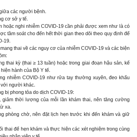
t giữa các người bệnh.
g cơ sở y tế.
m hoặc nghi nhiễm COVID-19 cần phải được xem như là có
 tầm soát cho đến hết thời gian theo dõi theo quy định để
D-19.
ữ mang thai về các nguy cơ của nhiễm COVID-19 và các biện
ồm:
thai kỳ (thai ≥ 13 tuần) hoặc trong giai đoạn hậu sản, kể
 hiện hành của Bộ Y tế.
òng nhiễm COVID-19 như rửa tay thường xuyên, đeo khẩu
 với người khác.
ng bị phong tỏa do dịch COVID-19:
, giảm thời lượng của mỗi lần khám thai, nên tăng cường
ừ xa.
g phòng chờ, nên đặt lịch hẹn trước khi đến khám và giữ
ổi thai để hẹn khám và thực hiện các xét nghiệm trong cùng
iều nhân viên y tế.