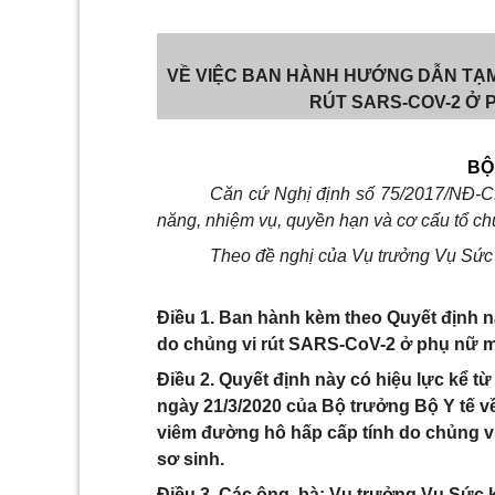
VỀ VIỆC BAN HÀNH HƯỚNG DẪN TẠM 
RÚT SARS-COV-2 Ở 
BỘ
Căn cứ Nghị định số 75/2017/NĐ-C
năng, nhiệm vụ, quyền hạn và cơ cấu tổ ch
Theo đề nghị của Vụ trưởng Vụ Sức 
Điều 1. Ban hành kèm theo Quyết định 
do chủng vi rút SARS-CoV-2 ở phụ nữ ma
Điều 2. Quyết định này có hiệu lực kể t
ngày 21/3/2020 của Bộ trưởng Bộ Y tế v
viêm đường hô hấp cấp tính do chủng vi
sơ sinh.
Điều 3. Các ông, bà: Vụ trưởng Vụ Sức