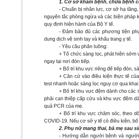
1. Cơ sở khám bệnh, chữa bệnh có
- Chuẩn bị nhân lực, cơ sở hạ tầng, 
nguyên tắc phòng ngừa và các biện pháp k
quy định hiện hành của Bộ Y tế.
- Đảm bảo đủ các phương tiện phụ
dung dịch vệ sinh tay và khẩu trang y tế.
- Yêu cầu phân luồng:
+ Tổ chức sàng lọc, phát hiện sớm
ngay tại nơi đón tiếp.
+ Bố trí khu vực riêng để tiếp đón,
+ Căn cứ vào điều kiện thực tế của
test nhanh hoặc sàng lọc nguy cơ qua khai 
+ Bố trí khu vực đệm dành cho các
phải can thiệp cấp cứu và khu vực đệm dàn
quả PCR của mẹ.
+ Bố trí khu vực chăm sóc, theo dõ
COVID-19. Nếu cơ sở y tế có điều kiện, bố
2. Phụ nữ mang thai, bà mẹ sau s
- Hướng dẫn người bệnh và người 