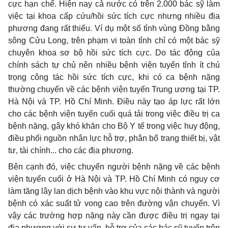
cực hạn chế. Hiện nay cả nước có trên 2.000 bác sỹ làm
việc tại khoa cấp cứu/hồi sức tích cực nhưng nhiều địa
phương đang rất thiếu. Ví dụ một số tỉnh vùng Đồng bằng
sông Cửu Long, trên phạm vi toàn tỉnh chỉ có một bác sỹ
chuyên khoa sơ bộ hồi sức tích cực. Do tác động của
chính sách tự chủ nên nhiều bệnh viện tuyến tỉnh ít chú
trọng công tác hồi sức tích cực, khi có ca bệnh nặng
thường chuyển về các bệnh viện tuyến Trung ương tại TP.
Hà Nội và TP. Hồ Chí
Minh. Điều này tạo áp lực rất lớn
cho các bệnh viện tuyến cuối quá tải trong việc điều trị ca
bệnh nặng, gây khó khăn cho Bộ Y tế trong việc huy động,
điều phối nguồn nhân lực hỗ trợ, phân bổ trang thiết bị, vật
tư, tài chính... cho các địa phương.
Bên cạnh đó, việc chuyển người bệnh nặng về các bệnh
viện tuyến cuối ở Hà Nội và TP. Hồ Chí Minh có nguy cơ
làm tăng lây lan dịch bệnh vào khu vực nội thành và người
bệnh có xác suất tử vong cao trên đường vận chuyển. Vì
vậy các trường hợp nặng này cần được điều trị ngay tại
địa phương với sự tư vấn, hỗ trợ của các bác sỹ tuyến trên