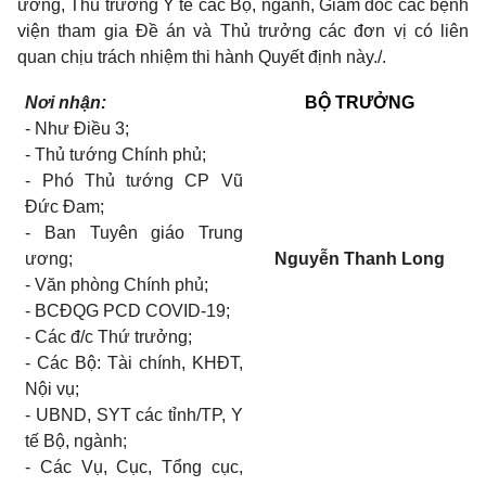
ương, Thủ trưởng Y tế các Bộ, ngành, Giám đốc các bệnh
viện tham gia Đề án và Thủ trưởng các đơn vị có liên
quan chịu trách nhiệm thi hành Quyết định này./.
Nơi nhận:
BỘ TRƯỞNG
-
Như Điều 3;
-
Thủ tướng Chính phủ;
-
Phó Thủ tướng CP Vũ
Đức Đam;
-
Ban Tuyên giáo Trung
ương;
Nguyễn Thanh Long
-
Văn phòng Chính phủ;
-
BCĐQG
PCD
COVID-19;
-
Các đ/c Thứ trưởng;
-
Các Bộ: Tài chính, KHĐT,
Nội vụ;
-
UBND, SYT các tỉnh/TP, Y
tế Bộ, ngành
;
-
Các Vụ, Cục, Tổng cục,