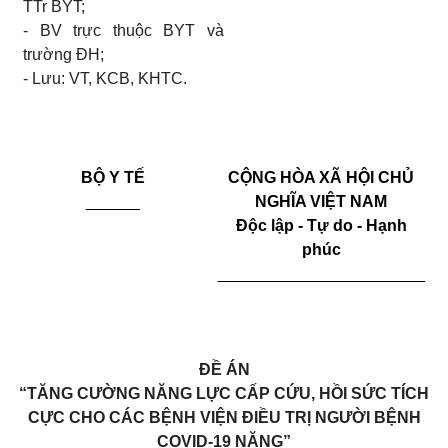
TTr BYT;
-
BV trực thuộc BYT và
trường ĐH;
- Lưu: VT, KCB, KHTC.
BỘ Y TẾ
CỘNG HÒA XÃ HỘI CHỦ
______
NGHĨA VIỆT NAM
Độc lập - Tự do - Hạnh
phúc
_______________________
ĐỀ ÁN
“TĂNG CƯỜNG NĂNG LỰC CẤP CỨU, HỒI SỨC TÍCH
CỰC CHO CÁC BỆNH VIỆN ĐIỀU TRỊ NGƯỜI BỆNH
COVID-19 NẶNG”