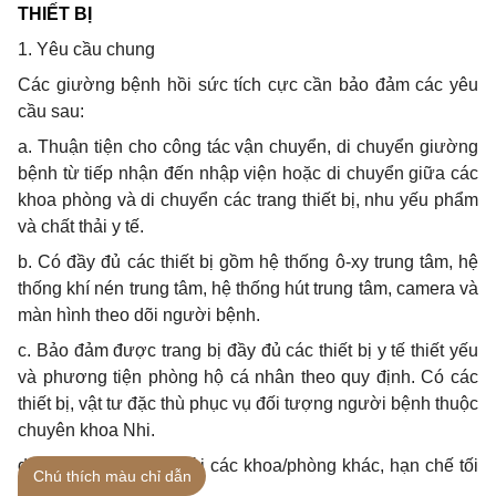
THIẾT BỊ
1. Yêu cầu chung
Các giường bệnh hồi sức tích cực cần bảo đảm các yêu
cầu sau:
a
. Thuận tiện cho công tác vận chuyển, di chuyển giường
bệnh từ tiếp nhận đến nhập viện hoặc di chuyển giữa các
khoa phòng và di chuyển các trang thiết bị, nhu yếu phẩm
và chất thải y tế.
b
. Có đầy đủ các thiết bị gồm hệ thống ô-xy trung tâm, hệ
thống khí nén trung tâm, hệ thống hút trung tâm,
camera
và
màn hình theo dõi người bệnh.
c
. Bảo đảm được trang bị đầy đủ các thiết bị y tế thiết yếu
và phương tiện phòng hộ cá nhân theo quy định. Có các
thiết bị, vật tư đặc thù phục vụ đối tượng người bệnh thuộc
chuyên khoa Nhi.
d
. Bảo đảm biệt lập với các khoa/phòng khác, hạn chế tối
Chú thích màu chỉ dẫn
đa lây nhiễm.