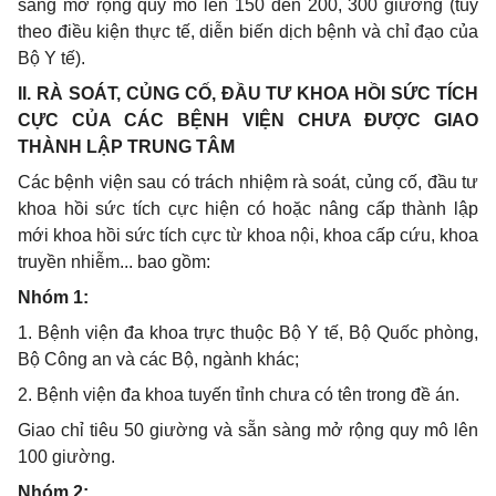
sàng mở rộng quy mô lên 150 đến 200, 300 giường (tùy
theo điều kiện thực tế, diễn biến dịch bệnh và chỉ đạo của
Bộ Y tế).
I
I. RÀ SOÁT, CỦNG CỐ, ĐẦU TƯ KHOA HỒI SỨC TÍCH
CỰC CỦA CÁC BỆNH VIỆN CHƯA ĐƯỢC GIAO
THÀNH LẬP TRUNG TÂM
Các bệnh viện sau có trách nhiệm rà soát, củng cố, đầu tư
khoa hồi sức tích cực hiện có hoặc nâng cấp thành lập
mới khoa hồi sức tích cực từ khoa nội, khoa cấp cứu, khoa
truyền nhiễm... bao gồm:
Nhóm 1:
1
. Bệnh viện đa khoa trực thuộc Bộ Y tế, Bộ Quốc phòng,
Bộ Công an và các Bộ, ngành khác;
2
. Bệnh viện đa khoa tuyến tỉnh chưa có tên trong đề án.
Giao chỉ tiêu 50 giường và sẵn sàng mở rộng quy mô lên
100 giường.
Nhóm 2: