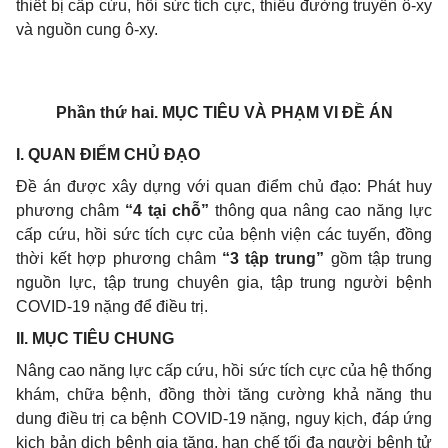
thiết bị cấp cứu, hồi sức tích cực, thiếu đường truyền ô-xy
và nguồn cung ô-xy.
Phần thứ hai.
MỤC TIÊU VÀ PHẠM VI ĐỀ ÁN
I
. QUAN ĐIỂM CHỦ ĐẠO
Đề án được xây dựng với quan điểm chủ đạo: Phát huy
phương châm
“4 tại chỗ”
thông qua nâng cao năng lực
cấp cứu, hồi sức tích cực của bệnh viện các tuyến, đồng
thời kết hợp phương châm
“3 tập trung”
gồm tập trung
nguồn lực, tập trung chuyên gia, tập trung người bệnh
COVID-19 nặng để điều trị.
I
I. MỤC TIÊU CHUNG
Nâng cao năng lực cấp cứu, hồi sức tích cực của hệ thống
khám, chữa bệnh, đồng thời tăng cường khả năng thu
dung điều trị ca bệnh COVID-19 nặng, nguy kịch, đáp ứng
kịch bản dịch bệnh gia tăng, hạn chế tối đa người bệnh tử