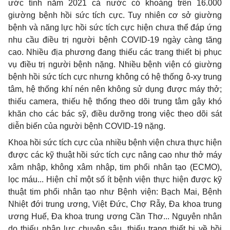
ước tính năm 2021 cả nước có khoảng trên 16.000
giường bệnh hồi sức tích cực. Tuy nhiên cơ sở giường
bệnh và năng lực hồi sức tích cực hiện chưa thể đáp ứng
nhu cầu điều trị người bệnh COVID-19 ngày càng tăng
cao. Nhiều địa phương đang thiếu các trang thiết bị phục
vụ điều trị người bệnh nặng. Nhiều bệnh viện có giường
bệnh hồi sức tích cực nhưng không có hệ thống ô-xy trung
tâm, hệ thống khí nén nên không sử dụng được máy thở;
thiếu
camera,
thiếu hệ thống theo dõi trung tâm gây khó
khăn cho các bác sỹ, điều dưỡng trong việc theo dõi sát
diễn biến của người bệnh COVID-19 nặng.
Khoa hồi sức tích cực của nhiều bệnh viện chưa thực hiện
được các kỹ thuật hồi sức tích cực nâng cao như thở máy
xâm nhập, không xâm nhập, tim phổi nhân tạo (ECMO),
lọc máu... Hiện chỉ một số ít bệnh viện thực hiện được kỹ
thuật tim phổi nhân tạo như Bệnh viện: Bạch Mai, Bệnh
Nhiệt đới trung ương, Việt Đức, Chợ Rẫy, Đa khoa trung
ương Huế, Đa khoa trung ương Cần Thơ... Nguyên nhân
do thiếu nhân lực chuyên sâu, thiếu trang thiết bị về hồi