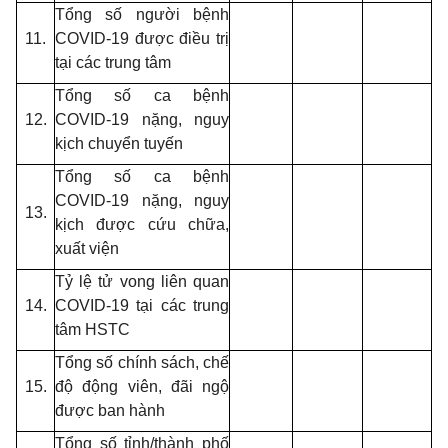
Tổng số người bệnh
11.
COVID-19 được điều trị
tại các trung tâm
Tổng số ca bệnh
12.
COVID-19
nặng, nguy
kịch chuyển tuyến
Tổng số ca bệnh
COVID-19 nặng, nguy
13.
kịch được cứu chữa,
xuất viện
Tỷ lệ tử vong liên quan
14.
COVID-19 tại các trung
tâm HSTC
Tổng số chính sách, chế
15.
độ động viên, đãi ngộ
được ban hành
Tổng số tỉnh/thành phố