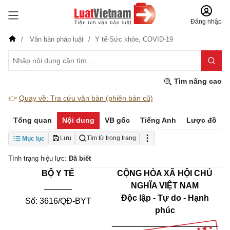
Đăng nhập
Văn bản pháp luật
Y tế-Sức khỏe,
COVID-19
Tìm nâng cao
👉
Quay về: Tra cứu văn bản (phiên bản cũ)
Tổng quan
Nội dung
VB gốc
Tiếng Anh
Lược đồ
Lưu
Tìm từ trong trang
Mục lục
Tình trạng hiệu lực:
Đã biết
BỘ Y TẾ
CỘNG HÒA XÃ HỘI CHỦ
______
NGHĨA VIỆT NAM
Độc lập - Tự do - Hạnh
Số: 3616/QĐ-BYT
phúc
_______________________