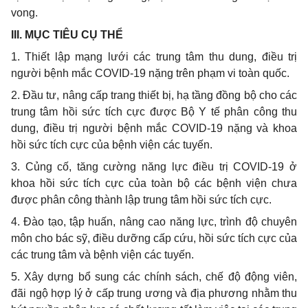
vong.
I
II. MỤC TIÊU CỤ THỂ
1
. Thiết lập mạng lưới các trung tâm thu dung, điều trị
người bệnh mắc COVID-19 nặng trên phạm vi toàn quốc.
2
. Đầu tư, nâng cấp trang thiết bị, hạ tầng đồng bộ cho các
trung tâm hồi sức tích cực được Bộ Y tế phân công thu
dung, điều trị người bệnh
m
ắc
COVID-19 nặng và khoa
hồi sức tích cực của bệnh viện các tuyến.
3
. Củng cố, tăng cường năng lực điều trị COVID-19 ở
khoa hồi sức tích cực của toàn bộ các bệnh viện chưa
được phân công thành lập trung tâm hồi sức tích cực.
4
. Đào tạo, tập huấn, nâng cao năng lực, trình độ chuyên
môn cho bác sỹ, điều dưỡng cấp cứu, hồi sức tích cực của
các trung tâm và bệnh viện các tuyến.
5
. Xây dựng bổ sung các chính sách, chế độ động viên,
đãi ngộ hợp lý ở cấp trung ương và địa phương nhằm thu