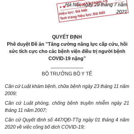
Hà Nội, ngày 29 tháng 7 năm
Hiệu lực: Đã biết
2021
Tình trạng hiệu lực: Đã biết
QUYẾT ĐỊNH
Phê duyệt Đề án “Tăng cường năng lực cấp cứu, hồi
sức tích cực
cho các bệnh viện điều trị người bệnh
COVID-19 nặng”
____________
BỘ TRƯỞNG BỘ Y TẾ
Căn cứ Luật khám bệnh, chữa bệnh ngày 23 tháng 11 năm
2009;
Căn cứ Luật phòng, chống bệnh truyền nhiễm ngày 21
tháng 11 năm 2007;
Căn cứ Quyết định số 447/QĐ-TTg ngày 01 tháng 4 năm
2020 về việc công bố dịch
COVID-19;