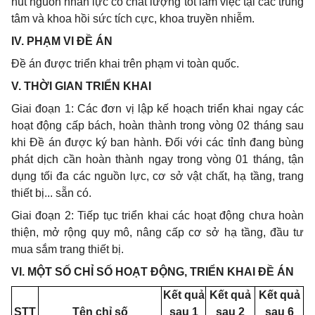
hút nguồn nhân lực có chất lượng tốt làm việc tại các trung
tâm và khoa hồi sức tích cực, khoa truyền nhiễm.
I
V. PHẠM VI ĐỀ ÁN
Đề án được triển khai trên phạm vi toàn quốc.
V. THỜI GIAN TRIỂN KHAI
Giai đoạn 1: Các đơn vị lập kế hoạch triển khai ngay các
hoạt động cấp bách, hoàn thành trong vòng 02 tháng sau
khi Đề án được ký ban hành. Đối với các tỉnh đang bùng
phát dịch cần hoàn thành ngay trong vòng 01 tháng, tận
dụng tối đa các nguồn lực, cơ sở vật chất, hạ tầng, trang
thiết bị... sẵn có.
Giai đoạn 2: Tiếp tục triển khai các hoạt động chưa hoàn
thiện, mở rộng quy mô, nâng cấp cơ sở hạ tầng, đầu tư
mua sắm trang thiết bị.
VI.
MỘT SỐ CHỈ SỐ HOẠT ĐỘNG, TRIỂN KHAI ĐỀ ÁN
Kết quả
Kết quả
Kết quả
STT
Tên chỉ số
sau
1
sau
2
sau
6