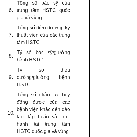
Tổng số
bác sỹ của
6.
trung tâm HSTC quốc
gia và vùng
Tổng số điều dưỡng, kỹ
7.
thuật viên của các trung
tâm HSTC
Tỷ số bác sỹ/giường
8.
bệnh HSTC
Tỷ số điều
9.
dưỡng/giường bệnh
HSTC
Tổng số nhân lực huy
động được của các
bệnh viện khác đến đào
10.
tạo, tập huấn và thực
hành tại trung tâm
HSTC quốc gia và vùng