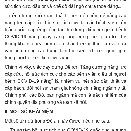
sức tích cực, đầu tư và chế độ đãi ngộ chưa thoả đáng...
Trước những khó khăn, thách thức nêu trên, để nâng cao
năng lực cấp cứu, hồi sức tích cực tại các bệnh viện trên
toàn quốc, đáp ứng công tác thu dung, điều trị người bệnh
COVID-
19 nặng ngày càng tăng trong thời gian tới; hệ
thống khám,
chữa bệnh cần khẩn trương thiết lập và đưa
vào hoạt động các trung tâm hồi sức tích cực quốc gia,
trung tâm hồi sức tích cực vùng.
Chính vì vậy, việc xây dựng Đề án “Tăng cường năng lực
cấp cứu, hồi sức tích cực cho các bệnh viện điều trị người
bệnh COVID-19 nặng” là nhiệm vụ hết sức cần thiết và
cấp bách, đòi hỏi sự tham gia không chỉ riêng ngành y tế,
Chính phủ, các Bộ, ban ngành mà còn là trách nhiệm của
chính quyền địa phương và toàn xã hội.
I
I. MỘT SỐ KHÁI NIỆM
Một số từ ngữ trong Đề án này được hiểu như sau:
1
. Trung tâm hồi sức tích cực COVID-19 quốc gia: là trung