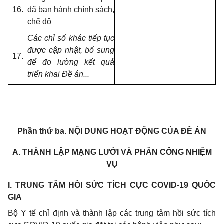
16.
đã ban hành chính sách,
chế độ
Các chỉ số khác tiếp tục
được cập nhật, bổ sung
17.
để đo lường kết quả
triển khai Đề án...
Phần thứ ba.
NỘI DUNG HOẠT ĐỘNG CỦA ĐỀ ÁN
A. THÀNH LẬP MẠNG LƯỚI VÀ PHÂN CÔNG NHIỆM
VỤ
I
.
TRUNG TÂM HỒI SỨC TÍCH CỰC COVID-19 QUỐC
GIA
Bộ Y tế chỉ định và thành lập các trung tâm hồi sức tích