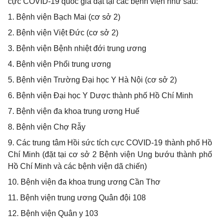
cực COVID-19 quốc gia đặt tại các bệnh viện như sau:
1
. Bệnh viện Bạch Mai (cơ sở 2)
2
. Bệnh viện Việt Đức (cơ sở 2)
3
. Bệnh viện Bệnh nhiệt đới trung ương
4
. Bệnh viện Phổi trung ương
5
. Bệnh viện Trường Đại học Y Hà Nội (cơ sở 2)
6
. Bệnh viện Đại học Y Dược thành phố Hồ Chí Minh
7
. Bệnh viện đa khoa trung ương Huế
8
. Bệnh viện Chợ Rẫy
9
. Các trung tâm Hồi sức tích cực COVID-19 thành phố Hồ
Chí Minh (đặt tại cơ sở 2 Bệnh viện Ung bướu thành phố
Hồ Chí Minh và các bệnh viện dã chiến)
1
0. Bệnh viện đa khoa trung ương Cần Thơ
1
1. Bệnh viện trung ương Quân đội 108
1
2. Bệnh viện Quân y 103