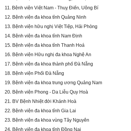
1
1. Bệnh viện Việt Nam - Thuỵ Điển, Uông Bí
1
2. Bệnh viện đa khoa tỉnh Quảng Ninh
1
3. Bệnh viện hữu nghị Việt Tiệp, Hải Phòng
1
4. Bệnh viện đa khoa tỉnh Nam Định
1
5. Bệnh viện đa khoa tỉnh Thanh Hoá
1
6. Bệnh viện Hữu nghị đa khoa Nghệ An
1
7. Bệnh viện đa khoa thành phố Đà Nẵng
1
8. Bệnh viện Phổi Đà Nẵng
1
9. Bệnh viện đa khoa trung ương Quảng Nam
2
0. Bệnh viện Phong - Da Liễu Quy Hoà
2
1. BV Bệnh Nhiệt đới Khánh Hoà
2
2. Bệnh viện đa khoa tỉnh Gia Lai
2
3. Bệnh viện đa khoa vùng Tây Nguyên
2
4. Bệnh viện đa khoa tỉnh Đồng Nai