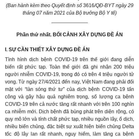
(Ban hành kèm theo Quyết định
s
ố
3616
/QĐ-BYT
ngày 29
tháng 07
năm 2021
của Bộ trưởng Bộ Y tế)
_____________
Phần thứ nhất.
BỐI CẢNH XÂY DỰNG ĐỀ ÁN
I
.
SỰ CẦN THIẾT XÂY DỰNG ĐỀ ÁN
Tình hình dịch bệnh COVID-19 trên thế giới đang diễn
biến rất phức tạp. Toàn thế giới đã ghi nhận 200 triệu
người nhiễm COVID-19, trong đó có trên 4 triệu người tử
vong. Từ ngày 27/4/2021 đến nay, Việt Nam đang phải đối
mặt với “làn sóng thứ tư” của dịch bệnh
COVID-
19 tấn
công và gây hậu quả nghiêm trọng, số lượng ca bệnh
COVID-19 trên cả nước tăng rất nhanh với trên 100 nghìn
ca nhiễm mới. Dịch bệnh đã bùng phát trên diện rộng, có
quy mô lớn và tính chất phức tạp, nhiều nguồn lây, ổ dịch,
nhiều biến chủng, đặc biệt sự xuất hiện biến chủng Delta
tốc độ lây lan rất nhanh, nguy hiểm, làm tăng ca bệnh