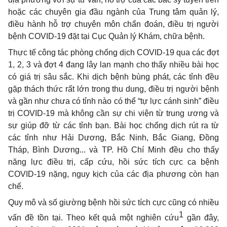
hoặc các chuyên gia đầu ngành của Trung tâm quản lý,
điều hành hỗ trợ chuyên môn chẩn đoán, điều trị người
bệnh COVID-19 đặt tại Cục Quản lý Khám, chữa bệnh.
Thực tế công tác phòng chống dịch COVID-19 qua các đợt
1, 2, 3 và đợt 4 đang lây lan mạnh cho thấy nhiều bài học
có giá trị sâu sắc. Khi dịch bệnh bùng phát, các tỉnh đều
gặp thách thức rất lớn trong thu dung, điều trị người bệnh
và gần như chưa có tỉnh nào có thể “tự lực cánh sinh” điều
trị COVID-19 mà không cần sự chi viện từ trung ương và
sự giúp đỡ từ các tỉnh bạn. Bài học chống dịch rút ra từ
các tỉnh như Hải Dương, Bắc Ninh, Bắc Giang, Đồng
Tháp, Bình Dương... và TP. Hồ Chí Minh đều cho thấy
năng lực điều trị, cấp cứu, hồi sức tích cực ca bệnh
COVID-19 nặng, nguy kịch của các địa phương còn hạn
chế.
Quy mô và số giường bệnh hồi sức tích cực cũng có nhiều
1
vấn đề tồn tại. Theo kết quả một nghiên cứu
gần đây,