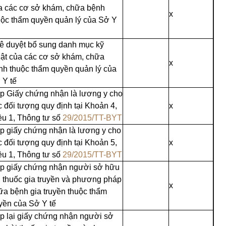
a các cơ sở khám, chữa bệnh
x
uộc thẩm quyền quản lý của Sở Y
ê duyệt bổ sung danh mục kỹ
uật của các cơ sở khám, chữa
x
nh thuộc thẩm quyền quản lý của
 Y tế
p Giấy chứng nhận là lương y cho
c đối tượng quy định tại Khoản 4,
x
ều 1, Thông tư số
29/2015/TT-BYT
p giấy chứng nhận là lương y cho
c đối tượng quy định tại Khoản 5,
x
ều 1, Thông tư số
29/2015/TT-BYT
p giấy chứng nhận người sở hữu
i thuốc gia truyền và phương pháp
x
ữa bệnh gia truyền thuộc thẩm
yền của Sở Y tế
p lại giấy chứng nhận người sở