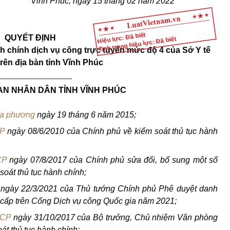
Vĩnh Phúc, ngày 15 tháng 02 năm 2022
Hiệu lực: Đã biết
QUYẾT ĐỊNH
Tình trạng hiệu lực: Đã biết
h chính dịch vụ công trực tuyến mức độ 4 của Sở Y tế
trên địa bàn tỉnh Vĩnh Phúc
________________
AN NHÂN DÂN TỈNH VĨNH PHÚC
địa phương
ngày 19 tháng 6 năm 2015;
CP
ngày 08/6/2010 của Chính phủ về kiểm soát thủ tục hành
CP
ngày 07/8/2017 của Chính phủ sửa đổi, bổ sung một số
soát thủ tục hành chính;
ngày 22/3/2021 của Thủ tướng Chính phủ Phê duyệt danh
g cấp trên Cổng Dịch vụ công Quốc gia năm 2021;
PCP
ngày 31/10/2017 của Bộ trưởng, Chủ nhiệm Văn phòng
t thủ tục hành chính;