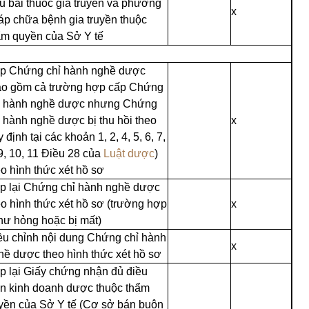
u bài thuốc gia truyền và phương
x
áp chữa bệnh gia truyền thuộc
ẩm quyền của Sở Y tế
p Chứng chỉ hành nghề dược
ao gồm cả trường hợp cấp Chứng
ỉ hành nghề dược nhưng Chứng
ỉ hành nghề dược bị thu hồi theo
x
 định tại các khoản 1, 2, 4, 5, 6, 7,
 9, 10, 11 Điều 28 của
Luật dược
)
eo hình thức xét hồ sơ
p lại Chứng chỉ hành nghề dược
eo hình thức xét hồ sơ (trường hợp
x
 hư hỏng hoặc bị mất)
ều chỉnh nội dung Chứng chỉ hành
x
hề dược theo hình thức xét hồ sơ
p lại Giấy chứng nhận đủ điều
ện kinh doanh dược thuộc thẩm
yền của Sở Y tế (Cơ sở bán buôn