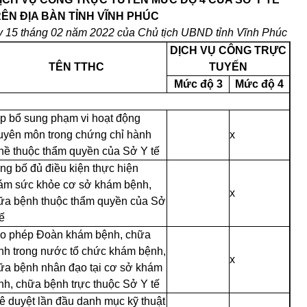
ÊN ĐỊA BÀN TỈNH VĨNH PHÚC
y 15 tháng 02 năm 2022 của Chủ tịch UBND tỉnh Vĩnh Phúc
DỊCH VỤ CÔNG TRỰC
TÊN TTHC
TUYẾN
Mức độ 3
Mức độ 4
p bổ sung phạm vi hoạt động
uyên môn trong chứng chỉ hành
x
hề thuộc thẩm quyền của Sở Y tế
ng bố đủ điều kiện thực hiện
ám sức khỏe cơ sở khám bệnh,
x
ữa bệnh thuộc thẩm quyền của Sở
ế
o phép Đoàn khám bệnh, chữa
nh trong nước tổ chức khám bệnh,
x
ữa bệnh nhân đạo tại cơ sở khám
nh, chữa bệnh trực thuộc Sở Y tế
ê duyệt lần đầu danh mục kỹ thuật