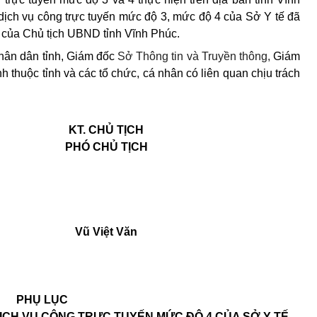
dịch vụ công trực tuyến mức độ 3, mức độ 4 của Sở Y tế đã
y của Chủ tịch UBND tỉnh Vĩnh Phúc.
ân dân tỉnh, Giám đốc
Sở Thông tin và Truyền thông,
Giám
h thuộc tỉnh và các tổ chức, cá nhân có liên quan chịu trách
KT. CHỦ TỊCH
PHÓ CHỦ TỊCH
Vũ Việt Văn
PHỤ LỤC
ỊCH VỤ CÔNG TRỰC TUYẾN MỨC ĐỘ 4 CỦA SỞ Y TẾ