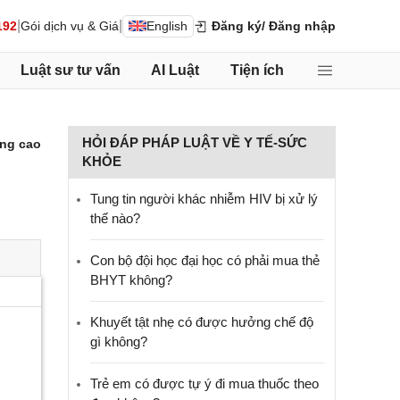
|
|
192
Gói dịch vụ & Giá
English
Đăng ký
/ Đăng nhập
Luật sư tư vấn
AI Luật
Tiện ích
HỎI ĐÁP PHÁP LUẬT VỀ Y TẾ-SỨC
ng cao
KHỎE
Tung tin người khác nhiễm HIV bị xử lý
thế nào?
Con bộ đội học đại học có phải mua thẻ
BHYT không?
Khuyết tật nhẹ có được hưởng chế độ
gì không?
Trẻ em có được tự ý đi mua thuốc theo