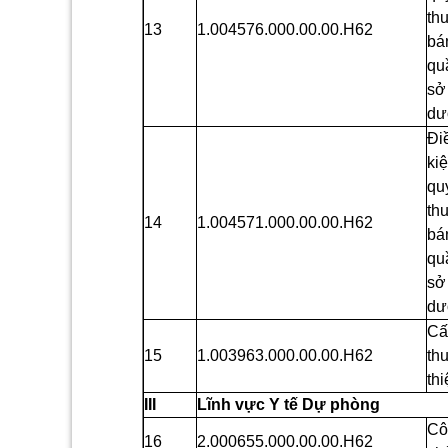
th
13
1.004576.000.00.00.H62
bá
quầ
sở
dượ
Đi
ki
qu
th
14
1.004571.000.00.00.H62
bá
quầ
sở
dư
Cấ
15
1.003963.000.00.00.H62
thu
thi
III
Lĩnh vực Y tế Dự phòng
Cô
16
2.000655.000.00.00.H62