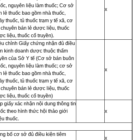
uốc, nguyên liệu làm thuốc; Cơ sở
x
n lẻ thuốc bao gồm nhà thuốc,
y thuốc, tủ thuốc trạm y tế xã, cơ
 chuyên bán lẻ dược liệu, thuốc
c liệu, thuốc cổ truyền).
ều chỉnh Giấy chứng nhận đủ điều
ện kinh doanh dược thuộc thẩm
yền của Sở Y tế (Cơ sở bán buôn
uốc, nguyên liệu làm thuốc; cơ sở
x
n lẻ thuốc bao gồm nhà thuốc,
y thuốc, tủ thuốc trạm y tế xã, cơ
 chuyên bán lẻ dược liệu, thuốc
ợc liệu, thuốc cổ truyền)
p giấy xác nhận nội dung thông tin
ốc theo hình thức hội thảo giới
x
ệu thuốc.
ng bố cơ sở đủ điều kiện tiêm
x