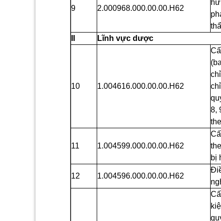
hữ
9
2.000968.000.00.00.H62
ph
th
II
Lĩnh vực dược
Cấ
(b
ch
10
1.004616.000.00.00.H62
ch
quy
8,
th
Cấ
11
1.004599.000.00.00.H62
th
bị
Đi
12
1.004596.000.00.00.H62
ng
Cấ
ki
qu