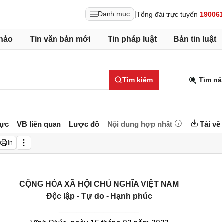
|
Danh mục
Tổng đài trực tuyến
19006
hảo
Tin văn bản mới
Tin pháp luật
Bản tin luật
Tìm kiếm
Tìm nâ
lực
VB liên quan
Lược đồ
Nội dung hợp nhất
Tải về
In
CỘNG HÒA XÃ HỘI CHỦ NGHĨA VIỆT NAM
Độc lập - Tự do - Hạnh phúc
__________________