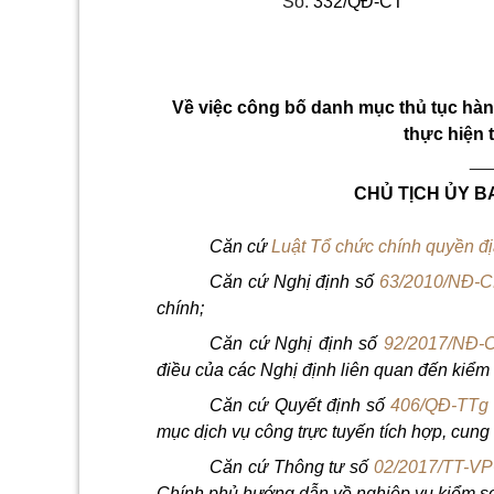
Số:
332/QĐ-CT
Về việc công bố danh mục thủ tục hàn
thực hiện 
__
CHỦ TỊCH ỦY B
Căn cứ
Luật Tổ chức chính quyền 
Căn cứ Nghị định số
63/2010/NĐ-
chính;
Căn cứ
Nghị định số
92/2017/NĐ-
điều của các Nghị định liên quan đến kiểm 
Căn cứ
Quyết định số
406/QĐ-TTg
mục dịch vụ công trực tuyến tích hợp, cun
Căn cứ Thông tư số
02/2017/TT-V
Chính phủ hướng dẫn về nghiệp vụ kiểm soá