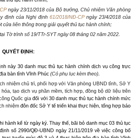
PCP
ngày 23/11/2018 của Bộ trưởng, Chủ nhiệm Văn phòng
y định của Nghị định
61/2018/NĐ-CP
ngày 23/4/2018 của
cửa liên thông trong giải quyết thủ tục hành chính;
tại Tờ trình số 19/TTr-SYT ngày 08 tháng 02 năm 2022.
QUYẾT ĐỊNH:
h này 30 danh mục thủ tục hành chính dịch vụ công trực
 địa bàn tỉnh Vĩnh Phúc
(Có phụ lục kèm theo)
.
ách nhiệm chủ trì, phối hợp với Văn phòng UBND tỉnh, Sở Y
 hóa, tạo dịch vụ phần mềm, tích hợp, đồng bộ dữ liệu trên
 công Quốc gia
đối với 30 danh mục thủ tục hành chính mức
ách nhiệm
đôn đốc
Sở Y tế
triển khai thực hiện, tổng hợp báo
hi hành kể từ ngày ký.
Thay thế, bãi bỏ danh mục 03 thủ tục
 định số 2990/QĐ-UBND ngày 21/11/2019 về việc công bố
trực tuyến mức độ 3 và 4 thực hiện trên địa bàn tỉnh Vĩnh