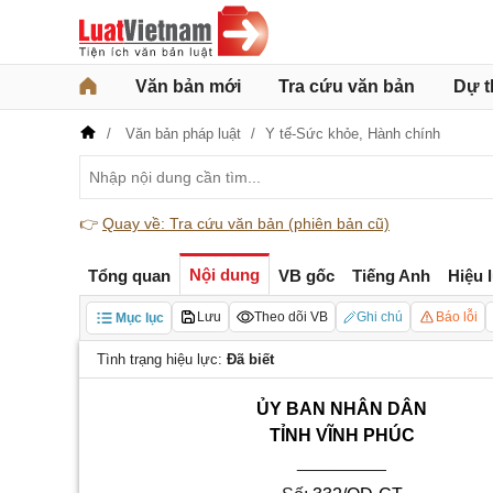
Văn bản mới
Tra cứu văn bản
Dự t
Văn bản pháp luật
Y tế-Sức khỏe,
Hành chính
👉
Quay về: Tra cứu văn bản (phiên bản cũ)
Nội dung
Tổng quan
VB gốc
Tiếng Anh
Hiệu 
Lưu
Theo dõi VB
Ghi chú
Báo lỗi
Mục lục
Tình trạng hiệu lực:
Đã biết
ỦY BAN NHÂN DÂN
TỈNH VĨNH PHÚC
_________