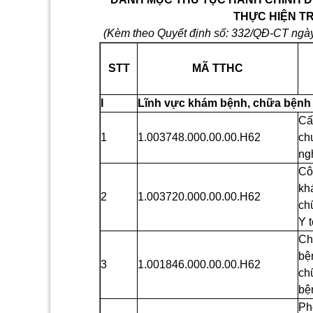
THỰC HIỆN TR
(Kèm theo Quyết định số: 332/QĐ-CT ngà
STT
MÃ TTHC
I
Lĩnh vực khám bệnh, chữa bệnh
Cấ
1
1.003748.000.00.00.H62
ch
ng
Cô
kh
2
1.003720.000.00.00.H62
ch
Y t
Ch
bệ
3
1.001846.000.00.00.H62
ch
bệ
Ph