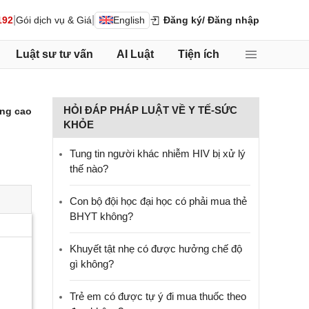
|
|
192
Gói dịch vụ & Giá
English
Đăng ký
/ Đăng nhập
Luật sư tư vấn
AI Luật
Tiện ích
HỎI ĐÁP PHÁP LUẬT VỀ Y TẾ-SỨC
ng cao
KHỎE
Tung tin người khác nhiễm HIV bị xử lý
thế nào?
Con bộ đội học đại học có phải mua thẻ
BHYT không?
Khuyết tật nhẹ có được hưởng chế độ
gì không?
Trẻ em có được tự ý đi mua thuốc theo