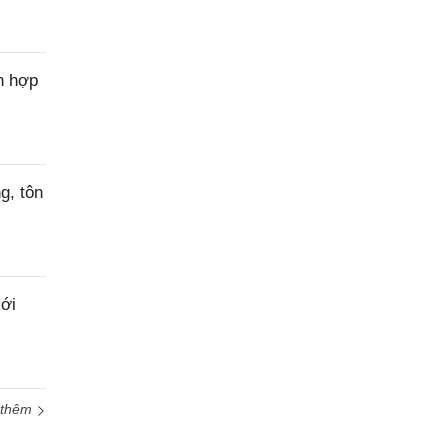
n hợp
g, tôn
ới
 thêm