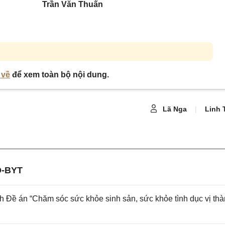
Trần Văn Thuấn
 về
để xem toàn bộ nội dung.
Lã Nga
|
Linh 
Đ-BYT
 Đề án “Chăm sóc sức khỏe sinh sản, sức khỏe tình dục vị th