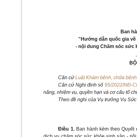
Ban hà
“Hướng dẫn quốc gia về 
- nội dung Chăm sóc sức k
BỘ
Căn cứ
Luật Khám bệnh, chữa bện
Căn cứ Nghị định
số
95/2022/NĐ-C
năng, nhiệm vụ, quyền hạn và cơ cấu tổ ch
Theo đề nghị của Vụ trưởng Vụ Sức 
Điều 1.
Ban hành kèm theo Quyết đ
dịch vụ chăm sóc sức khỏe sinh sản - nộ