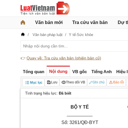
Văn bản mới
Tra cứu văn bản
Dự t
Văn bản pháp luật
Y tế-Sức khỏe
👉
Quay về: Tra cứu văn bản (phiên bản cũ)
Nội dung
Tổng quan
VB gốc
Tiếng Anh
Hiệu 
Lưu
Theo dõi VB
Ghi chú
Báo lỗi
Mục lục
Tình trạng hiệu lực:
Đã biết
BỘ
Y
T
Ế
__________
Số: 3261/QĐ-BYT