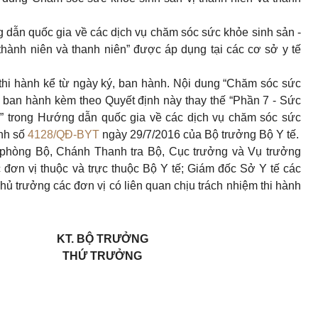
 dẫn quốc gia về các dịch vụ chăm sóc sức khỏe sinh sản -
hành niên và thanh niên” được áp dụng tại các cơ sở y tế
thi hành kể từ ngày ký, ban hành.
Nội dung “Chăm sóc sức
” ban hành kèm theo Quyết định này thay thế “Phần 7 - Sức
ên” trong Hướng dẫn quốc gia về các dịch vụ chăm sóc sức
ịnh số
4128/QĐ-BYT
ngày 29/7/2016 của Bộ trưởng Bộ Y tế.
phòng Bộ, Chánh Thanh tra Bộ, Cục trưởng và Vụ trưởng
 đơn vị thuộc và trực thuộc Bộ Y tế; Giám đốc Sở Y tế các
hủ trưởng các đơn vị có liên quan chịu trách nhiệm thi hành
KT. BỘ TRƯ
Ở
NG
TH
Ứ TRƯỞNG