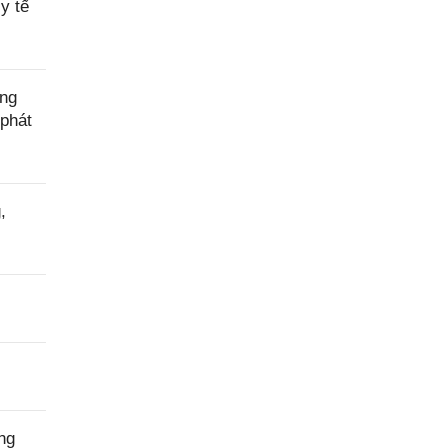
y tế
Yêu
cầu
hỗ trợ
ờng
phát
,
ng