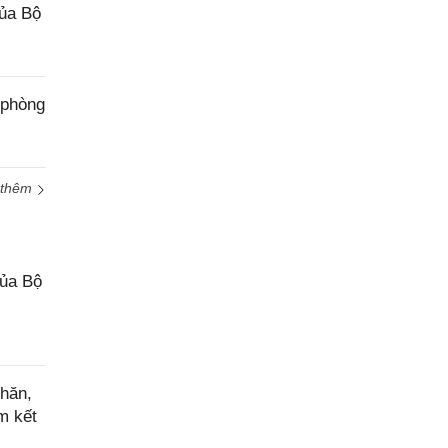
của Bộ
 phòng
 thêm
của Bộ
hăn,
m kết