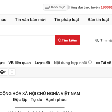
|
Danh mục
Tổng đài trực tuyến
19006
hảo
Tin văn bản mới
Tin pháp luật
Bản tin luật
Tìm kiếm
Tìm nâ
lực
VB liên quan
Lược đồ
Nội dung hợp nhất
Tải về
In
CỘNG HÒA XÃ HỘI CHỦ NGHĨA VIỆT NAM
Độc lập - Tự do - Hạnh phúc
______________________