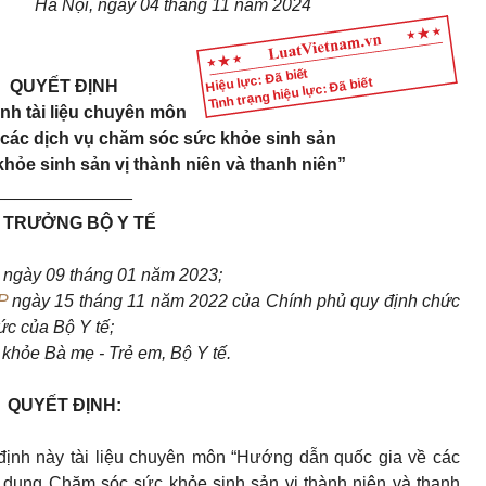
Hà Nội, ngày 04 tháng 11 năm 2024
Hiệu lực: Đã biết
Tình trạng hiệu lực: Đã biết
QUYẾT
ĐỊNH
nh tài liệu chuyên môn
các dịch vụ chăm sóc sức khỏe sinh sản
hỏe sinh sản vị thành niên và thanh niên”
______________
 TRƯỞNG BỘ Y
TẾ
h
ngày 09 tháng 01 năm 2023;
P
ngày 15 tháng 11 năm 2022 của Chính phủ quy định chức
ức của Bộ Y tế;
khỏe Bà mẹ - Trẻ em, Bộ Y tế.
QUYẾT ĐỊNH:
ịnh này tài liệu chuyên môn “Hướng dẫn quốc gia về các
i dung Chăm sóc sức khỏe sinh sản vị thành niên và thanh