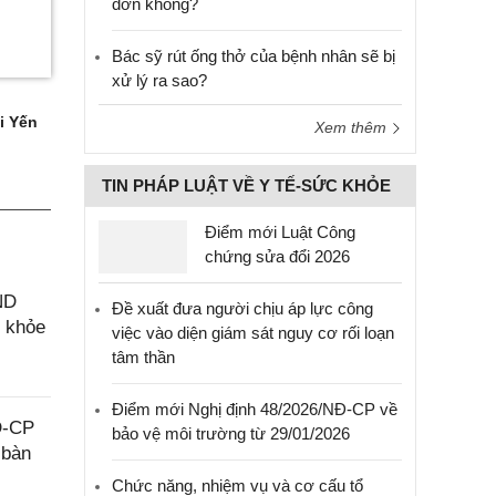
đơn không?
Bác sỹ rút ống thở của bệnh nhân sẽ bị
xử lý ra sao?
i Yến
Xem thêm
TIN PHÁP LUẬT VỀ Y TẾ-SỨC KHỎE
Điểm mới Luật Công
chứng sửa đổi 2026
ND
Đề xuất đưa người chịu áp lực công
c khỏe
việc vào diện giám sát nguy cơ rối loạn
tâm thần
Điểm mới Nghị định 48/2026/NĐ-CP về
Đ-CP
bảo vệ môi trường từ 29/01/2026
 bàn
Chức năng, nhiệm vụ và cơ cấu tổ