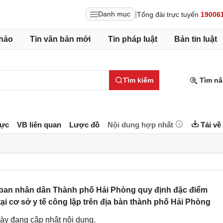
|
Danh mục
Tổng đài trực tuyến
19006
hảo
Tin văn bản mới
Tin pháp luật
Bản tin luật
Tìm kiếm
Tìm nâ
lực
VB liên quan
Lược đồ
Nội dung hợp nhất
Tải về
ban nhân dân Thành phố Hải Phòng quy định đặc điểm
 tại cơ sở y tế công lập trên địa bàn thành phố Hải Phòng
ày đang cập nhật nội dung.