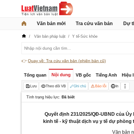
Văn bản mới
Tra cứu văn bản
Dự t
Văn bản pháp luật
Y tế-Sức khỏe
👉
Quay về: Tra cứu văn bản (phiên bản cũ)
Nội dung
Tổng quan
VB gốc
Tiếng Anh
Hiệu 
Lưu
Theo dõi VB
Ghi chú
Báo lỗi
In
Tình trạng hiệu lực:
Đã biết
Quyết định 231/2025/QĐ-UBND của Ủy 
kinh tế - kỹ thuật dịch vụ y tế dự phòng
Văn bản n