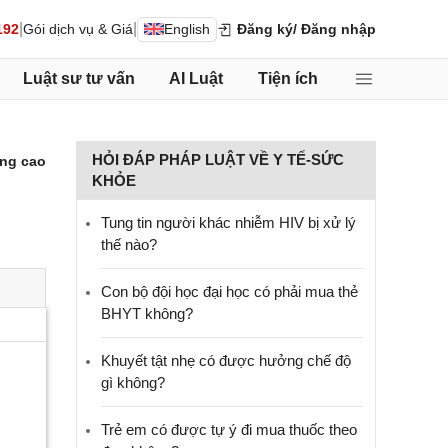
|
|
192
Gói dịch vụ & Giá
English
Đăng ký
/ Đăng nhập
Luật sư tư vấn
AI Luật
Tiện ích
HỎI ĐÁP PHÁP LUẬT VỀ Y TẾ-SỨC
ng cao
KHỎE
Tung tin người khác nhiễm HIV bị xử lý
thế nào?
Con bộ đội học đại học có phải mua thẻ
BHYT không?
Khuyết tật nhẹ có được hưởng chế độ
gì không?
Trẻ em có được tự ý đi mua thuốc theo