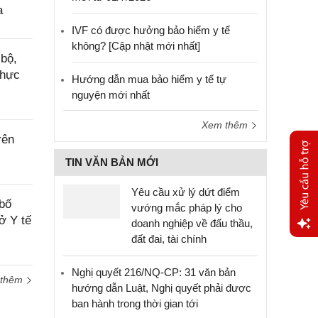
a
IVF có được hưởng bảo hiểm y tế
không? [Cập nhật mới nhất]
bộ,
thực
Hướng dẫn mua bảo hiểm y tế tự
nguyện mới nhất
Xem thêm
rên
TIN VĂN BẢN MỚI
Yêu cầu xử lý dứt điểm
bố
vướng mắc pháp lý cho
ở Y tế
doanh nghiệp về đấu thầu,
đất đai, tài chính
Yêu
cầu
Nghị quyết 216/NQ-CP: 31 văn bản
hỗ trợ
 thêm
hướng dẫn Luật, Nghị quyết phải được
ban hành trong thời gian tới