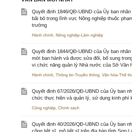
Quyết định 1846/QĐ-UBND của Ủy ban nhân dâ
bãi bỏ trong lĩnh vực Nông nghiệp thuộc ph
trường
Hành chính
,
Nông nghiệp-Lâm nghiệp
Quyết định 1844/QĐ-UBND của Ủy ban nhân d
mới ban hành và được sửa đổi, bổ sung trong
vi chức năng quản lý Nhà nước của Sở Văn h
Hành chính
,
Thông tin-Truyền thông
,
Văn hóa-Thể tha
Quyết định 67/2026/QĐ-UBND của Ủy ban nhâ
chức thực hiện và quản lý, sử dụng kinh phí 
Công nghiệp
,
Chính sách
Quyết định 40/2026/QĐ-UBND của Ủy ban nhân
công liệt sĩ, mộ liệt sĩ trên địa bàn tỉnh Sơn L