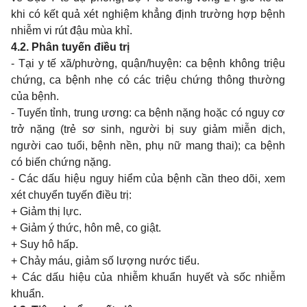
khi có kết quả xét nghiệm khẳng định trường hợp bệnh
nhiễm vi rút đậu mùa khỉ.
4.2. Phân tuyến điều trị
- Tại y tế xã/phường, quận/huyện: ca bệnh không triệu
chứng, ca bệnh nhẹ có các triệu chứng thông thường
của bệnh.
- Tuyến tỉnh, trung ương: ca bệnh nặng hoặc có nguy cơ
trở nặng (trẻ sơ sinh, người bị suy giảm miễn dịch,
người cao tuổi, bệnh nền, phụ nữ mang thai); ca bệnh
có biến chứng nặng.
- Các dấu hiệu nguy hiểm của bệnh cần theo dõi, xem
xét chuyển tuyến điều trị:
+ Giảm thị lực.
+ Giảm ý thức, hôn mê, co giật.
+ Suy hô hấp.
+ Chảy máu, giảm số lượng nước tiểu.
+ Các dấu hiệu của nhiễm khuẩn huyết và sốc nhiễm
khuẩn.