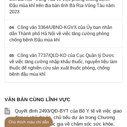
Đậu mùa khỉ trên địa bàn tỉnh Bà Rịa-Vũng Tàu năm
2023
Công văn 3364/UBND-KGVX của Ủy ban nhân
04
dân Thành phố Hà Nội về việc tăng cường phòng
chống bệnh Đậu mùa khỉ
Công văn 7737/QLD-KD của Cục Quản lý Dược
05
về việc tăng cường nhập khẩu thuốc, nguyên liệu làm
thuốc để nghiên cứu sản xuất thuốc phòng, chống
bệnh đậu mùa khỉ
VĂN BẢN CÙNG LĨNH VỰC
Quyết định 2493/QĐ-BYT của Bộ Y tế về việc giao
đơn vị chủ dự án, chủ tiểu dự án trong Chương
Chú thích màu chỉ dẫn
trình mục tiêu quốc gia về chăm sóc sức khỏe,