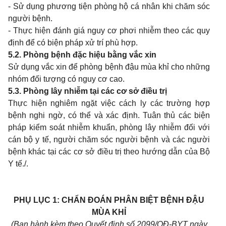
- Sử dụng phương tiện phòng hộ cá nhân khi chăm sóc
người bệnh.
- Thực hiện đánh giá nguy cơ phơi nhiễm theo các quy
định để có biện pháp xử trí phù hợp.
5.2. Phòng bệnh đặc hiệu bằng vắc xin
Sử dụng vắc xin để phòng bệnh đậu mùa khỉ cho những
nhóm đối tượng có nguy cơ cao.
5.3. Phòng lây nhiễm tại các cơ sở điều trị
Thực hiện nghiêm ngặt việc cách ly các trường hợp
bệnh nghi ngờ, có thể và xác định. Tuân thủ các biện
pháp kiểm soát nhiễm khuẩn, phòng lây nhiễm đối với
cán bộ y tế, người chăm sóc người bệnh và các người
bệnh khác tại các cơ sở điều trị theo hướng dẫn của Bộ
Y tế./.
PHỤ LỤC 1:
CHẨN ĐOÁN PHÂN BIỆT BỆNH ĐẬU
MÙA KHỈ
(Ban hành kèm theo Quyết định số 2099/QĐ-BYT ngày