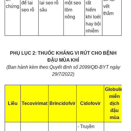
để lại
lại sẹo rỗ
một sẹo
rất
chứng
vết
sẹo rỗ
sâu
lõm
hiếm
thâm
nông
khi loét
hay bội
nhiễm
PHỤ LỤC 2:
THUỐC KHÁNG VI RÚT CHO BỆNH
ĐẬU MÙA KHỈ
(Ban hành kèm theo Quyết định số 2099/QĐ-BYT ngày
29/7/2022)
Globulin
miễn
Liều
Tecovirimat
Brincidofvir
Cidofovir
dịch
đậu
mùa
- Truyền