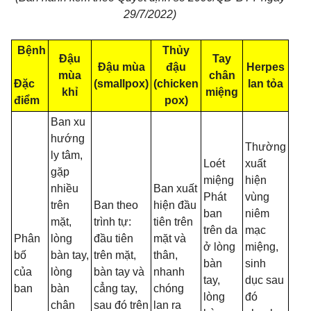
29/7/2022)
Bệnh
Thủy
Đậu
Tay
Đậu mùa
đậu
Herpes
mùa
chân
Đặc
(smallpox)
(chicken
lan tỏa
khỉ
miệng
điểm
pox)
Ban xu
hướng
Thường
ly tâm,
Loét
xuất
gặp
miệng
hiện
nhiều
Ban xuất
Phát
vùng
trên
Ban theo
hiện đầu
ban
niêm
mặt,
trình tự:
tiên trên
trên da
mạc
Phân
lòng
đầu tiên
mặt và
ở lòng
miệng,
bố
bàn tay,
trên mặt,
thân,
bàn
sinh
của
lòng
bàn tay và
nhanh
tay,
dục sau
ban
bàn
cẳng tay,
chóng
lòng
đó
chân
sau đó trên
lan ra