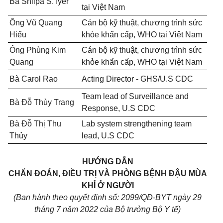
Bà Shilpa S. Iyer
tại Việt Nam
Ông Vũ Quang
Cán bộ kỹ thuật, chương trình sức
Hiếu
khỏe khẩn cấp, WHO tại Việt Nam
Ông Phùng Kim
Cán bộ kỹ thuật, chương trình sức
Quang
khỏe khẩn cấp, WHO tại Việt Nam
Bà Carol Rao
Acting Director - GHS/U.S CDC
Team lead of Surveillance and
Bà Đỗ Thùy Trang
Response, U.S CDC
Bà Đỗ Thị Thu
Lab system strengthening team
Thủy
lead, U.S CDC
HƯỚNG DẪN
CHẨN ĐOÁN, ĐIỀU TRỊ VÀ PHÒNG BỆNH ĐẬU MÙA
KHỈ Ở NGƯỜI
(Ban hành theo quyết định số: 2099/QĐ-BYT ngày 29
tháng 7 năm 2022 của Bộ trưởng Bộ Y tế)