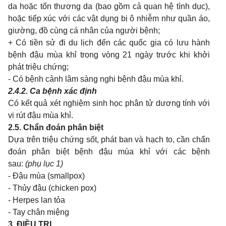
da hoặc tổn thương da (bao gồm cả quan hệ tình dục),
hoặc tiếp xúc với các vật dụng bị ô nhiễm như quần áo,
giường, đồ cùng cá nhân của người bệnh;
+ Có tiền sử đi du lịch đến các quốc gia có lưu hành
bệnh đậu mùa khỉ trong vòng 21 ngày trước khi khởi
phát triệu chứng;
- Có bệnh cảnh lâm sàng nghi bệnh đậu mùa khỉ.
2.4.2. Ca bệnh xác định
Có kết quả xét nghiệm sinh học phân tử dương tính với
vi rút đậu mùa khỉ.
2.5. Chẩn đoán phân biệt
Dựa trên triệu chứng sốt, phát ban và hạch to, cần chẩn
đoán phân biệt bệnh đậu mùa khỉ với các bệnh
sau:
(phụ lục 1)
- Đậu mùa (smallpox)
- Thủy đậu (chicken pox)
- Herpes lan tỏa
- Tay chân miệng
3. ĐIỀU TRỊ