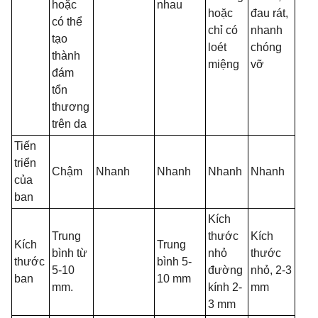
hoặc
nhau
hoặc
đau rát,
có thể
chỉ có
nhanh
tạo
loét
chóng
thành
miệng
vỡ
đám
tổn
thương
trên da
Tiến
triển
Chậm
Nhanh
Nhanh
Nhanh
Nhanh
của
ban
Kích
Trung
thước
Kích
Kích
Trung
bình từ
nhỏ
thước
thước
bình 5-
5-10
đường
nhỏ, 2-3
ban
10 mm
mm.
kính 2-
mm
3 mm