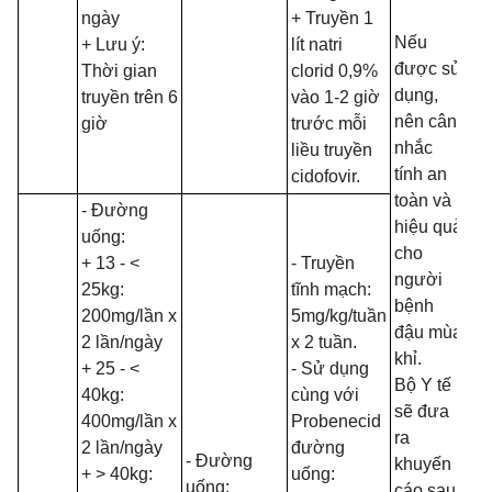
ngày
+ Truyền 1
Nếu
+ Lưu ý:
lít natri
được sử
Thời gian
clorid 0,9%
dụng,
truyền trên 6
vào 1-2 giờ
nên cân
giờ
trước mỗi
nhắc
liều truyền
tính an
cidofovir.
toàn và
- Đường
hiệu quả
uống:
cho
+ 13 - <
- Truyền
người
25kg:
tĩnh mạch:
bệnh
200mg/lần x
5mg/kg/tuần
đậu mùa
2 lần/ngày
x 2 tuần.
khỉ.
+ 25 - <
- Sử dụng
Bộ Y tế
40kg:
cùng với
sẽ đưa
400mg/lần x
Probenecid
ra
2 lần/ngày
đường
- Đường
khuyến
+ > 40kg:
uống:
uống:
cáo sau