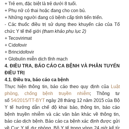
+ Trẻ em, đặc biệt là trẻ dưới 8 tuổi.
+ Phụ nữ có thai hoặc đang cho con bú.
+ Những người đang có bệnh cấp tính tiến triển.
- Các thuốc điều trị sử dụng theo khuyến cáo của Tổ
chức Y tế thế giới
(tham khảo phụ lục 2)
+ Tecovirimat
+ Cidofovir
+ Brincidofovir
+ Globulin miễn dịch tĩnh mạch
4. ĐIỀU TRA, BÁO CÁO CA BỆNH VÀ PHÂN TUYẾN
ĐIỀU TRỊ
4.1. Điều tra, báo cáo ca bệnh
Thực hiện thông tin, báo cáo theo quy định của
Luật
phòng, chống bệnh truyền nhiễm
; Thông tư
số
54/2015/TT-BYT
ngày 28 tháng 12 năm 2015 của Bộ
Y tế hướng dẫn chế độ khai báo, thông tin, báo cáo
bệnh truyền nhiễm và các văn bản khác về thông tin,
báo cáo dịch bệnh. Báo cáo ca bệnh xác định được gửi
về Cục Y tế dự phòng, Bộ Y tế trong vòng 24 giờ kể từ