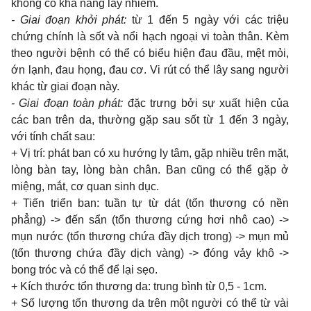
không có khả năng lây nhiễm.
- Giai đoạn khởi phát:
từ 1 đến 5 ngày với các triệu
chứng chính là sốt và nổi hạch ngoại vi toàn thân. Kèm
theo người bệnh có thể có biểu hiện đau đầu, mệt mỏi,
ớn lạnh, đau họng, đau cơ. Vi rút có thể lây sang người
khác từ giai đoạn này.
- Giai đoạn toàn phát:
đặc trưng bởi sự xuất hiện của
các ban trên da, thường gặp sau sốt từ 1 đến 3 ngày,
với tính chất sau:
+ Vị trí: phát ban có xu hướng ly tâm, gặp nhiều trên mặt,
lòng bàn tay, lòng bàn chân. Ban cũng có thể gặp ở
miệng, mắt, cơ quan sinh dục.
+ Tiến triển ban: tuần tự từ dát (tổn thương có nền
phẳng) -> đến sẩn (tổn thương cứng hơi nhô cao) ->
mụn nước (tổn thương chứa đầy dịch trong) -> mụn mủ
(tổn thương chứa đầy dịch vàng) -> đóng vảy khô ->
bong tróc và có thể để lại sẹo.
+ Kích thước tổn thương da: trung bình từ 0,5 - 1cm.
+ Số lượng tổn thương da trên một người có thể từ vài