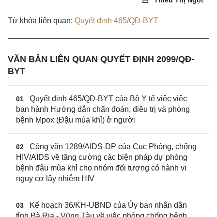
Thiều Thị Ngọt
Từ khóa liên quan:
Quyết định 465/QĐ-BYT
VĂN BẢN LIÊN QUAN QUYẾT ĐỊNH 2099/QĐ-
BYT
Quyết định 465/QĐ-BYT của Bộ Y tế việc việc
01
ban hành Hướng dẫn chẩn đoán, điều trị và phòng
bệnh Mpox (Đậu mùa khỉ) ở người
Công văn 1289/AIDS-DP của Cục Phòng, chống
02
HIV/AIDS về tăng cường các biện pháp dự phòng
bệnh đậu mùa khỉ cho nhóm đối tượng có hành vi
nguy cơ lây nhiễm HIV
Kế hoạch 36/KH-UBND của Ủy ban nhân dân
03
tỉnh Bà Rịa - Vũng Tàu về việc phòng chống bệnh