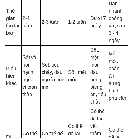
Ban
Thời
nhanh
gian
2-4
Dưới 7
chóng
2-3 tuần
1-2 tuần
tồn tại
tuần
ngày
vỡ, sau
ban
3 - 4
ngày
Sốt,
Mệt
Sốt và
mệt
mỏi,
nổi
Sốt, tiêu
mỏi,
Biểu
chán
hạch
chảy, đau
Sốt, mệt
đau
hiện
ăn,
ngoại
người, mệt
mỏi
họng,
khác
sưng
vi toàn
mỏi
biếng
hạch
thân
ăn, tiêu
phụ cận
chảy
Có thể
để lại
Có thể
vết
Có thể
Có thể
Có thể để
để lại
thâm,
Di
để lại