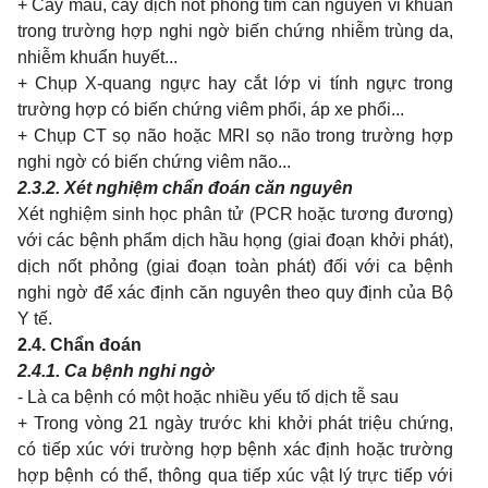
+ Cấy máu, cấy dịch nốt phỏng tìm căn nguyên vi khuẩn
trong trường hợp nghi ngờ biến chứng nhiễm trùng da,
nhiễm khuẩn huyết...
+ Chụp X-quang ngực hay cắt lớp vi tính ngực trong
trường hợp có biến chứng viêm phổi, áp xe phổi...
+ Chụp CT sọ não hoặc MRI sọ não trong trường hợp
nghi ngờ có biến chứng viêm não...
2.3.2. Xét nghiệm chẩn đoán căn nguyên
Xét nghiệm sinh học phân tử (PCR hoặc tương đương)
với các bệnh phẩm dịch hầu họng (giai đoạn khởi phát),
dịch nốt phỏng (giai đoạn toàn phát) đối với ca bệnh
nghi ngờ để xác định căn nguyên theo quy định của Bộ
Y tế.
2.4. Chẩn đoán
2.4.1. Ca bệnh nghi ngờ
- Là ca bệnh có một hoặc nhiều yếu tố dịch tễ sau
+ Trong vòng 21 ngày trước khi khởi phát triệu chứng,
có tiếp xúc với trường hợp bệnh xác định hoặc trường
hợp bệnh có thể, thông qua tiếp xúc vật lý trực tiếp với