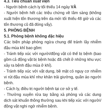
4.3. Tiêu chuẩn xuất viện
- Người bệnh cách ly tối thiểu 14 ngày
VÀ
- Người bệnh hết các triệu chứng về lâm sàng (không
xuất hiện tổn thương trên da mới tối thiểu 48 giờ và các
tổn thương cũ đã đóng vẩy).
5. PHÒNG BỆNH
5.1. Phòng bệnh không đặc hiệu
Các biện pháp phòng ngừa chung để tránh lây nhiễm
đậu mùa khỉ bao gồm:
- Tránh tiếp xúc với người/động vật có thể bị bệnh (bao
gồm cả động vật bị bệnh hoặc đã chết ở những khu vực
xảy ra bệnh đậu mùa ở khỉ).
- Tránh tiếp xúc với vật dụng, bề mặt có nguy cơ nhiễm
vi rút đậu mùa khỉ như khăn trải giường, quần áo người
bệnh.
- Cách ly, điều trị người bệnh tại cơ sở y tế.
- Thường xuyên rửa tay bằng xà phòng và các dung
dịch sát khuẩn thông thường sau khi tiếp xúc với người/
động vật nghi ngờ nhiễm bệnh.