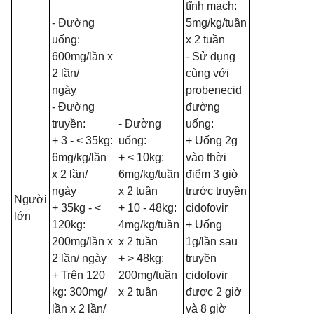
tĩnh mạch:
- Đường
5mg/kg/tuần
uống:
x 2 tuần
600mg/lần x
- Sử dụng
2 lần/
cùng với
ngày
probenecid
- Đường
đường
truyền:
- Đường
uống:
+ 3 - < 35kg:
uống:
+ Uống 2g
6mg/kg/lần
+ < 10kg:
vào thời
x 2 lần/
6mg/kg/tuần
điểm 3 giờ
ngày
x 2 tuần
trước truyền
Người
+ 35kg - <
+ 10 - 48kg:
cidofovir
lớn
120kg:
4mg/kg/tuần
+ Uống
200mg/lần x
x 2 tuần
1g/lần sau
2 lần/ ngày
+ > 48kg:
truyền
+ Trên 120
200mg/tuần
cidofovir
kg: 300mg/
x 2 tuần
được 2 giờ
lần x 2 lần/
và 8 giờ