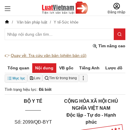
Đăng nhập
Văn bản pháp luật
Y tế-Sức khỏe
Tìm nâng cao
👉
Quay về: Tra cứu văn bản (phiên bản cũ)
Tổng quan
Nội dung
VB gốc
Tiếng Anh
Lược đồ
Lưu
Tìm từ trong trang
Mục lục
Tình trạng hiệu lực:
Đã biết
BỘ Y TẾ
CỘNG HÒA XÃ HỘI CHỦ
______
NGHĨA VIỆT NAM
Độc lập - Tự do - Hạnh
Số: 2099/QĐ-BYT
phúc
______________________