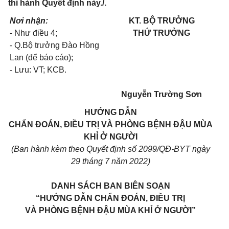
thi hành Quyết định này./.
Nơi nhận:
KT. BỘ TRƯỞNG
- Như điều 4;
THỨ TRƯỞNG
- Q.Bộ trưởng Đào Hồng
Lan (để báo cáo);
- Lưu: VT; KCB.
Nguyễn Trường Sơn
HƯỚNG DẪN
CHẨN ĐOÁN, ĐIỀU TRỊ VÀ PHÒNG BỆNH ĐẬU MÙA
KHỈ Ở NGƯỜI
(Ban hành kèm theo Quyết định số 2099/QĐ-BYT ngày
29 tháng 7 năm 2022)
DANH SÁCH BAN BIÊN SOẠN
“HƯỚNG DẪN CHẨN ĐOÁN, ĐIỀU TRỊ
VÀ PHÒNG BỆNH ĐẬU MÙA KHỈ Ở NGƯỜI”