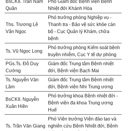
BsCKII. Trần Nam
Phó Giám đốc Bệnh viện Bệnh
Quân
Nhiệt đới Khánh Hòa
Phó trưởng phòng Nghiệp vụ -
Ths. Trương Lê
Thanh tra - Bảo vệ sức khỏe cán
Vân Ngọc
bộ - Cục Quản lý Khám, chữa
bệnh
Phó trưởng phòng Kiểm soát bệnh
Ts. Vũ Ngọc Long
truyền nhiễm, Cục Y tế dự phòng
PGs.Ts. Đỗ Duy
Giám đốc Trung tâm Bệnh nhiệt
Cường
đới, Bệnh viện Bạch Mai
Ts. Nguyễn Văn
Giám đốc Trung tâm Bệnh nhiệt
Lâm
đới, Bệnh viện Nhi Trung ương
Phó trưởng khoa Bệnh nhiệt đới -
BsCKII. Nguyễn
Bệnh viện đa khoa Trung ương
Xuân Hiền
Huế
Phó Viện trưởng Viện đào tạo và
Ts. Trần Văn Giang
nghiên cứu Bệnh Nhiệt đới, Bệnh