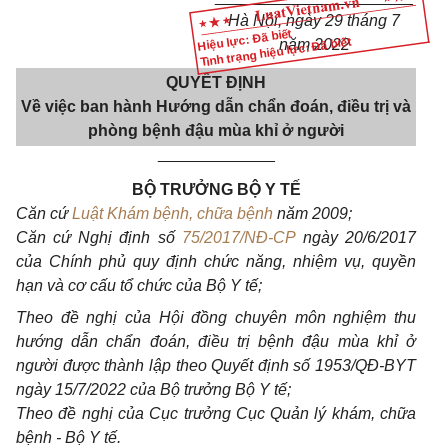
Hà Nội, ngày 29 tháng 7
Hiệu lực: Đã biết
Tình trạng hiệu lực: Đã biết
năm 2022
QUYẾT ĐỊNH
Về việc ban hành Hướng dẫn chẩn đoán, điều trị và
phòng bệnh đậu mùa khỉ ở người
_____________
BỘ TRƯỞNG BỘ Y TẾ
Căn cứ
Luật Khám bệnh, chữa bệnh
năm 2009;
Căn cứ Nghị định số
75/2017/NĐ-CP
ngày 20/6/2017
của Chính phủ quy định chức năng, nhiệm vụ, quyền
hạn và cơ cấu tổ chức của Bộ Y tế;
Theo đề nghị của Hội đồng chuyên môn nghiệm thu
hướng dẫn chẩn đoán, điều trị bệnh đậu mùa khỉ ở
người được thành lập theo Quyết định số 1953/QĐ-BYT
ngày 15/7/2022 của Bộ trưởng Bộ Y tế;
Theo đề nghị của Cục trưởng Cục Quản lý khám, chữa
bệnh - Bộ Y tế.