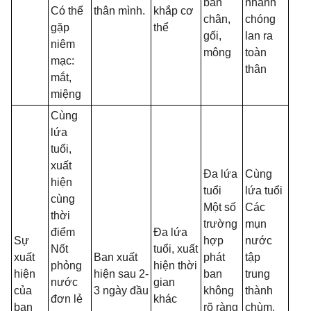
bàn
nhanh
Có thể
thân mình.
khắp cơ
chân,
chóng
gặp
thể
gối,
lan ra
niêm
mông
toàn
mạc:
thân
mắt,
miệng
Cùng
lứa
tuổi,
xuất
Đa lứa
Cùng
hiện
tuổi
lứa tuổi
cùng
Một số
Các
thời
trường
mụn
điểm
Đa lứa
Sự
hợp
nước
Nốt
tuổi, xuất
xuất
Ban xuất
phát
tập
phỏng
hiện thời
hiện
hiện sau 2-
ban
trung
nước
gian
của
3 ngày đầu
không
thành
đơn lẻ
khác
ban
rõ ràng
chùm,