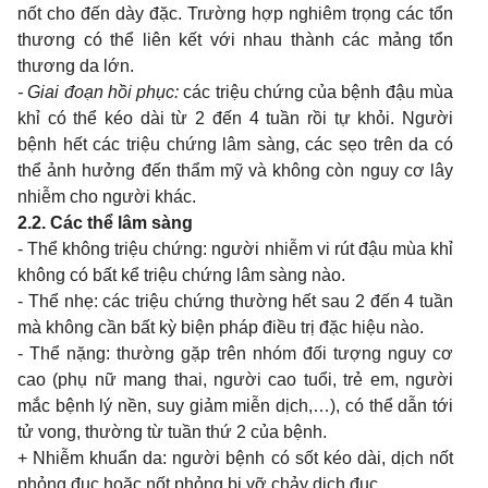
nốt cho đến dày đặc. Trường hợp nghiêm trọng các tổn
thương có thể liên kết với nhau thành các mảng tổn
thương da lớn.
- Giai đoạn hồi phục:
các triệu chứng của bệnh đậu mùa
khỉ có thể kéo dài từ 2 đến 4 tuần rồi tự khỏi. Người
bệnh hết các triệu chứng lâm sàng, các sẹo trên da có
thể ảnh hưởng đến thẩm mỹ và không còn nguy cơ lây
nhiễm cho người khác.
2.2. Các thể lâm sàng
- Thể không triệu chứng: người nhiễm vi rút đậu mùa khỉ
không có bất kể triệu chứng lâm sàng nào.
- Thể nhẹ: các triệu chứng thường hết sau 2 đến 4 tuần
mà không cần bất kỳ biện pháp điều trị đặc hiệu nào.
- Thể nặng: thường gặp trên nhóm đối tượng nguy cơ
cao (phụ nữ mang thai, người cao tuổi, trẻ em, người
mắc bệnh lý nền, suy giảm miễn dịch,…), có thể dẫn tới
tử vong, thường từ tuần thứ 2 của bệnh.
+ Nhiễm khuẩn da: người bệnh có sốt kéo dài, dịch nốt
phỏng đục hoặc nốt phỏng bị vỡ chảy dịch đục.