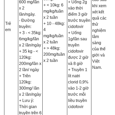
600 mg/lần
+ Uống 2g
+ < 10kg: 6
khi xem
x 2
vào thời
mg/kg/tuần
xét kết
lần/ngày.
điểm 3 giờ
x 2 tuần
quả các
- Đường
trước truyền
Trẻ
+ 10 - 48kg:
thử
truyền:
cidofovir
em
4
nghiệm
+ 3 - < 35kg:
+ Uống
mg/kg/tuần
lâm
6mg/kg/lần
1g/lần sau
x 2 tuần
sàng
x 2 lần/ngày
truyền
+ > 48kg:
của thế
+ 35 kg - <
cidofovir
200mg/tuần
giới và
120kg:
được 2 giờ
x 2 tuần
Việt
200mg/lần x
và 8 giờ
Nam.
2 lần/ ngày
+ Truyền 1
+ Trên
lít natri
120kg:
clorid 0,9%
300mg/ lần
vào 1-2 giờ
x 2 lần/ngày
trước mỗi
+ Lưu ý:
liều truyền
Thời gian
cidofovir
truyền trên 6