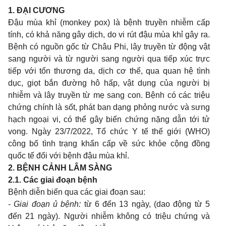
1. ĐẠI CƯƠNG
Đậu mùa khỉ (monkey pox) là bệnh truyền nhiễm cấp
tính, có khả năng gây dịch, do vi rút đậu mùa khỉ gây ra.
Bệnh có nguồn gốc từ Châu Phi, lây truyền từ động vật
sang người và từ người sang người qua tiếp xúc trực
tiếp với tổn thương da, dịch cơ thể, qua quan hệ tình
dục, giọt bắn đường hô hấp, vật dụng của người bị
nhiễm và lây truyền từ mẹ sang con. Bệnh có các triệu
chứng chính là sốt, phát ban dạng phỏng nước và sưng
hạch ngoại vi, có thể gây biến chứng nặng dẫn tới tử
vong. Ngày 23/7/2022, Tổ chức Y tế thế giới (WHO)
công bố tình trạng khẩn cấp về sức khỏe cộng đồng
quốc tế đối với bệnh đậu mùa khỉ.
2. BỆNH CẢNH LÂM SÀNG
2.1. Các giai đoạn bệnh
Bệnh diễn biến qua các giai đoạn sau:
- Giai đoạn ủ bệnh:
từ 6 đến 13 ngày, (dao động từ 5
đến 21 ngày). Người nhiễm không có triệu chứng và