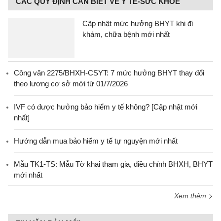
CÁC QUY ĐỊNH CẦN BIẾT VỀ Y TẾ-SỨC KHỎE
Cập nhật mức hưởng BHYT khi đi
khám, chữa bệnh mới nhất
Công văn 2275/BHXH-CSYT: 7 mức hưởng BHYT thay đổi
theo lương cơ sở mới từ 01/7/2026
IVF có được hưởng bảo hiểm y tế không? [Cập nhật mới
nhất]
Hướng dẫn mua bảo hiểm y tế tự nguyện mới nhất
Mẫu TK1-TS: Mẫu Tờ khai tham gia, điều chỉnh BHXH, BHYT
mới nhất
Xem thêm