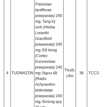
Paeoniae
lactiflorae
praeparata)
240
mg; Tang ký
sinh
(Herba
Loranthi
Gracifilolii
praeparata)
240
mg; Đỗ trọng
(Cortex
Eucommiae
H
praeparata)
240
Thuốc
g
4
TUDMAZON
mg; Ngưu tất
36
TCCS
cốm
gói
(Radix
Achyranthis
bidentatae
praeparata)
240
mg; Đương quy