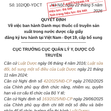
Số: 102/QĐ-YDCT
Hà Nội, ngày 22 tháng 5 năm
Hiệu lực: Đã biết
Tình trạng hiệu lực: Đã biết
2026
QUYẾT ĐỊNH
Về việc ban hành Danh mục thuốc cổ truyền sản
xuất trong nước được cấp giấy
đăng ký lưu hành tại Việt Nam - Đợt 19, cấp bổ sung
_____________________________
CỤC TRƯỞNG CỤC QUẢN LÝ Y, DƯỢC CỔ
TRUYỀN
Căn cứ
Luật Dược
ngày 06 tháng 4 năm 2016;
Luật sửa
đổi, bổ sung một số điều của Luật Dược
ngày 21 tháng
11 năm 2024;
Căn cứ Nghị định số
42/2025/NĐ-CP
ngày 27/02/2025
của Chính phủ quy định chức năng, nhiệm vụ, quyền
hạn và cơ cấu tổ chức của Bộ Y tế;
Căn cứ Nghị định số
163/2025/NĐ-CP
ngày 29/06/2025
của Chính phủ quy định chi tiết một số điều và biện
pháp để tổ chức, hướng dẫn thi hành
Luật Dược
;