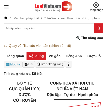
Đăng nhập
Văn bản pháp luật
Y tế-Sức khỏe,
Thực phẩm-Dược phẩm
Tìm nâng cao
👉
Quay về: Tra cứu văn bản (phiên bản cũ)
Tổng quan
Nội dung
VB gốc
Tiếng Anh
Lược đồ
Lưu
Tìm từ trong trang
Mục lục
Tình trạng hiệu lực:
Đã biết
BỘ Y TẾ
CỘNG HÒA XÃ HỘI CHỦ
CỤC QUẢN LÝ Y,
NGHĨA VIỆT NAM
DƯỢC
Độc lập - Tự do - Hạnh phúc
_________________
CỔ TRUYỀN
_______