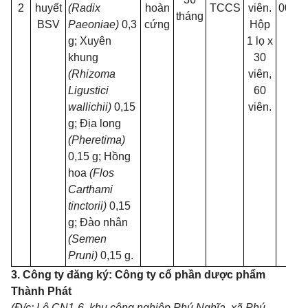
2
huyết
(Radix
hoàn
TCCS
viên.
00376
tháng
BSV
Paeoniae)
0,3
cứng
Hộp
26
g; Xuyên
1 lọ x
khung
30
(Rhizoma
viên,
Ligustici
60
wallichii)
0,15
viên.
g; Địa long
(Pheretima)
0,15 g; Hồng
hoa
(Flos
Carthami
tinctorii)
0,15
g; Đào nhân
(Semen
Pruni)
0,15 g.
3. Công ty đăng ký: Công ty cổ phần dược phẩm
Thành Phát
(Đ/c: Lô CN1-6, khu công nghiệp Phú Nghĩa, xã Phú