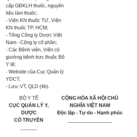
cấp GĐKLH thuốc, nguyên
liệu làm thuốc;
- Viện KN thuốc TƯ, Viện
KN thuốc TP. HCM;
- Tổng Công ty Dược Việt
Nam - Công ty cổ phần;
- Các Bệnh viện, Viện có
giường bệnh trực thuộc Bộ
Y tế;
- Website của Cục Quản lý
YDCT;
- Lưu: VT, QLD (4b).
BỘ Y TẾ
CỘNG HÒA XÃ HỘI CHỦ
CỤC QUẢN LÝ Y,
NGHĨA VIỆT NAM
DƯỢC
Độc lập - Tự do - Hạnh phúc
CỔ TRUYỀN
________________
______