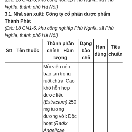
Nghĩa, thành phố Hà Nội)
3.1. Nhà sản xuất: Công ty cổ phần dược phẩm
Thành Phát
(Đ/c: Lô CN1-6, khu công nghiệp Phú Nghĩa, xã Phú
Nghĩa, thành phố Hà Nội)
Thành phần
Dạng
Hạn
Tiêu
Stt
Tên thuốc
chính - Hàm
bào
dùng
chuẩn
lượng
chế
đó
Mỗi viên nén
bao tan trong
ruột chứa: Cao
khô hỗn hợp
dược liệu
(Extractum)
250
mg tương
đương với: Độc
hoạt
(Radix
Angelicae