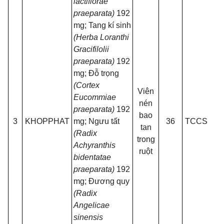
lactiflorae
praeparata)
192
mg; Tang kí sinh
(Herba Loranthi
Gracifilolii
praeparata)
192
mg; Đỗ trọng
(Cortex
Viên
Hộp
Eucommiae
nén
3 v
praeparata)
192
bao
10 
3
KHOPPHAT
mg; Ngưu tất
36
TCCS
tan
(Radix
trong
(A
Achyranthis
ruột
PVC
bidentatae
praeparata)
192
mg; Đương quy
(Radix
Angelicae
sinensis