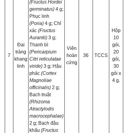
(Fructus Hordei
germinatus)
4 g;
Phục linh
(Poria)
4 g; Chỉ
xác
(Fructus
Hộp
Aurantii)
3 g;
10
Đại
Thanh bì
gói,
Viên
TC
tràng
(Pericarpium
20
7
hoàn
36
TCCS
003
khang
Citri reticulatae
gói,
cứng
2
linh
viride)
3 g; Hậu
30
phác
(Cortex
gói x
Magnoliae
4 g.
officinalis)
2 g;
Bạch truật
(Rhizoma
Atractylodis
macrocephalae)
2 g; Bạch đậu
khấu
(Fructus