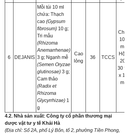
Mỗi túi 10 ml
chứa: Thạch
cao
(Gypsum
fibrosum)
10 g;
Chai
Tri mẫu
100
(Rhizoma
ml.
Anemarrhenae)
Cao
Hộp
6
DEJANIS
3 g; Ngạnh mễ
36
TCCS
0
lỏng
20,
(Semen Oryzae
30 túi
glutinosae)
3 g;
x 10
Cam thảo
ml.
(Radix et
Rhizoma
Glycyrrhizae)
1
g
4.2. Nhà sản xuất: Công ty cổ phần thương mại
dược vật tư y tế Khải Hà
(Địa chỉ: Số 2A, phố Lý Bôn, tổ 2, phường Tiền Phong,