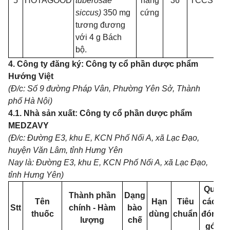
5
HOTAGOOD
tuberosae
nang
36
TCCS
10 
siccus)
350 mg
cứng
tương đương
với 4 g Bách
bộ.
4. Công ty đăng ký: Công ty cổ phần dược phẩm
Hướng Việt
(Đ/c: Số 9 đường Pháp Vân, Phường Yên Sở, Thành
phố Hà Nội)
4.1. Nhà sản xuất: Công ty cổ phần dược phẩm
MEDZAVY
(Đ/c: Đường E3, khu E, KCN Phố Nối A, xã Lạc Đạo,
huyện Văn Lâm, tỉnh Hưng Yên
Nay là: Đường E3, khu E, KCN Phố Nối A, xã Lạc Đạo,
tỉnh Hưng Yên)
Quy
Thành phần
Dạng
Tên
Hạn
Tiêu
cách
Stt
chính - Hàm
bào
thuốc
dùng
chuẩn
đóng
lượng
chế
gói