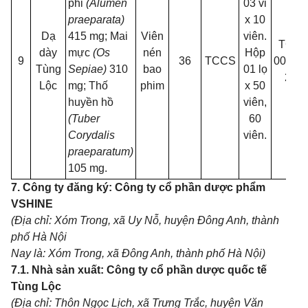
phi
(Alumen
03 vỉ
praeparata)
x 10
Dạ
415 mg; Mai
Viên
viên.
TCT-
dày
mực
(Os
nén
Hộp
9
36
TCCS
00383-
Tùng
Sepiae)
310
bao
01 lọ
26
Lộc
mg; Thố
phim
x 50
huyền hồ
viên,
(Tuber
60
Corydalis
viên.
praeparatum)
105 mg.
7. Công ty đăng ký: Công ty cổ phần dược phẩm
VSHINE
(Địa chỉ: Xóm Trong, xã Uy Nỗ, huyện Đông Anh, thành
phố Hà Nội
Nay là: Xóm Trong, xã Đông Anh, thành phố Hà Nội)
7.1. Nhà sản xuất: Công ty cổ phần dược quốc tế
Tùng Lộc
(Địa chỉ: Thôn Ngọc Lịch, xã Trưng Trắc, huyện Văn