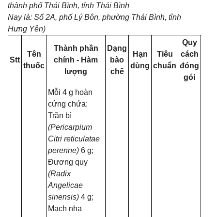
thành phố Thái Bình, tỉnh Thái Bình
Nay là: Số 2A, phố Lý Bôn, phường Thái Bình, tỉnh
Hưng Yên)
Quy
Thành phần
Dạng
S
Tên
Hạn
Tiêu
cách
Stt
chính - Hàm
bào
đă
thuốc
dùng
chuẩn
đóng
lượng
chế
k
gói
Mỗi 4 g hoàn
cứng chứa:
Trần bì
(Pericarpium
Citri reticulatae
perenne)
6 g;
Đương quy
(Radix
Angelicae
sinensis)
4 g;
Mạch nha