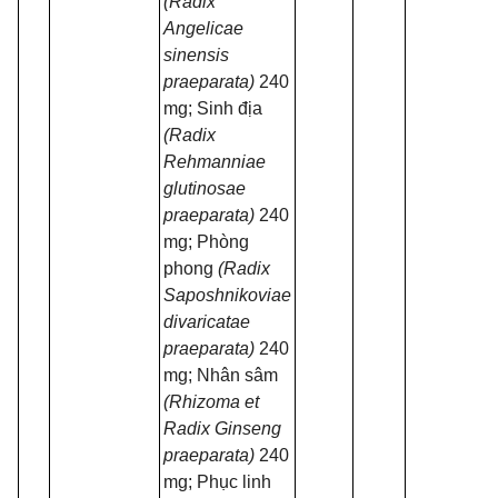
(Radix
Angelicae
sinensis
praeparata)
240
mg; Sinh địa
(Radix
Rehmanniae
glutinosae
praeparata)
240
mg; Phòng
phong
(Radix
Saposhnikoviae
divaricatae
praeparata)
240
mg; Nhân sâm
(Rhizoma et
Radix Ginseng
praeparata)
240
mg; Phục linh