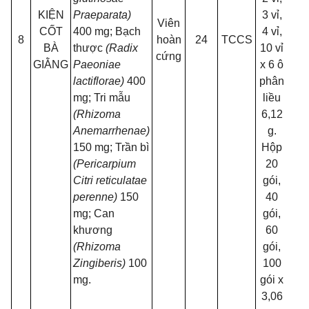
KIỆN
Praeparata)
3 vỉ,
Viên
TC
CỐT
400 mg; Bạch
4 vỉ,
8
hoàn
24
TCCS
003
BÀ
thược
(Radix
10 vỉ
cứng
2
GIẰNG
Paeoniae
x 6 ô
lactiflorae)
400
phân
mg; Tri mẫu
liều
(Rhizoma
6,12
Anemarrhenae)
g.
150 mg; Trần bì
Hộp
(Pericarpium
20
Citri reticulatae
gói,
perenne)
150
40
mg; Can
gói,
khương
60
(Rhizoma
gói,
Zingiberis)
100
100
mg.
gói x
3,06