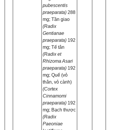
pubescentis
praeparata)
288
mg; Tần giao
(Radix
Gentianae
praeparata)
192
mg; Tế tân
(Radix et
Rhizoma Asari
praeparata)
192
mg; Quế (vỏ
thân, vỏ cành)
(Cortex
Cinnamomi
praeparata)
192
mg; Bạch thược
(Radix
Paeoniae