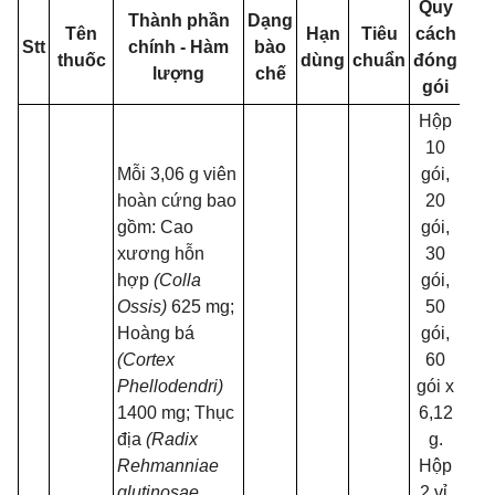
Quy
Thành phần
Dạng
S
Tên
Hạn
Tiêu
cách
Stt
chính - Hàm
bào
đă
thuốc
dùng
chuẩn
đóng
lượng
chế
k
gói
Hộp
10
Mỗi 3,06 g viên
gói,
hoàn cứng bao
20
gồm: Cao
gói,
xương hỗn
30
hợp
(Colla
gói,
Ossis)
625 mg;
50
Hoàng bá
gói,
(Cortex
60
Phellodendri)
gói x
1400 mg; Thục
6,12
địa
(Radix
g.
Rehmanniae
Hộp
glutinosae
2 vỉ,