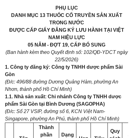
PHỤ LỤC
DANH MỤC 13 THUỐC CỔ TRUYỀN SẢN XUẤT
TRONG NƯỚC
ĐƯỢC CẤP GIẤY ĐĂNG KÝ LƯU HÀNH TẠI VIỆT
NAM HIỆU LỰC
05 NĂM - ĐỢT 19, CẤP BỔ SUNG
(Ban hành kèm theo Quyết định số: 102/QĐ-YDCT ngày
22/5/2026)
1. Công ty đăng ký: Công ty TNHH dược phẩm Sài
Gòn
(Đ/c: 496/88 đường Dương Quảng Hàm, phường An
Nhơn, thành phố Hồ Chí Minh)
1.1. Nhà sản xuất: Chi nhánh Công ty TNHH dược
phẩm Sài Gòn tại Bình Dương (SAGOPHA)
(Đ/c: Số 27 VSIP, đường số 6, KCN Việt Nam-
Singapore, phường An Phú, thành phố Hồ Chí Minh)
Thành
Quy
phần
Dạng
Số