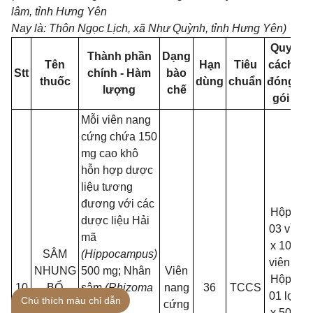
lâm, tỉnh Hưng Yên
Nay là: Thôn Ngọc Lịch, xã Như Quỳnh, tỉnh Hưng Yên)
Quy
Thành phần
Dạng
Tên
Hạn
Tiêu
cách
Stt
chính - Hàm
bào
đ
thuốc
dùng
chuẩn
đóng
lượng
chế
gói
Mỗi viên nang
cứng chứa 150
mg cao khô
hỗn hợp dược
liệu tương
đương với các
Hộp
dược liệu Hải
03 vỉ
mã
x 10
SÂM
(Hippocampus)
viên.
NHUNG
500 mg; Nhân
Viên
T
Hộp
10
BỔ
sâm
(Rhizoma
nang
36
TCCS
00
01 lọ
Chú thích màu chỉ dẫn
THẬN
et Radix
cứng
x 50