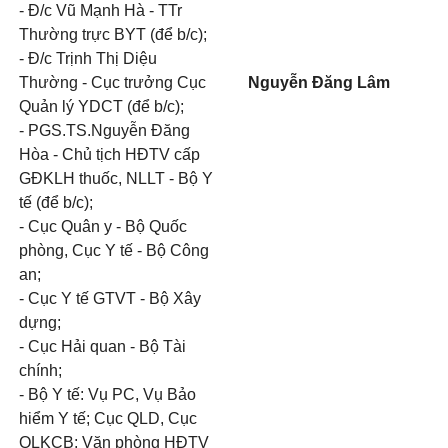
- Đ/c Vũ Mạnh Hà - TTr
Thường trực BYT (để b/c);
- Đ/c Trịnh Thị Diệu
Thường - Cục trưởng Cục
Nguyễn Đăng Lâm
Quản lý YDCT (để b/c);
- PGS.TS.Nguyễn Đăng
Hòa - Chủ tịch HĐTV cấp
GĐKLH thuốc, NLLT - Bộ Y
tế (để b/c);
- Cục Quân y - Bộ Quốc
phòng, Cục Y tế - Bộ Công
an;
- Cục Y tế GTVT - Bộ Xây
dựng;
- Cục Hải quan - Bộ Tài
chính;
- Bộ Y tế: Vụ PC, Vụ Bảo
hiểm Y tế; Cục QLD, Cục
QLKCB; Văn phòng HĐTV