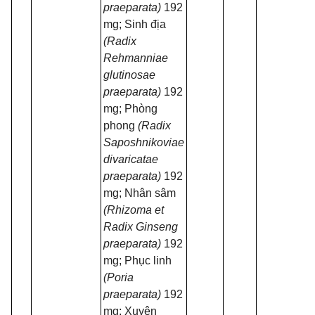
praeparata)
192
mg; Sinh địa
(Radix
Rehmanniae
glutinosae
praeparata)
192
mg; Phòng
phong
(Radix
Saposhnikoviae
divaricatae
praeparata)
192
mg; Nhân sâm
(Rhizoma et
Radix Ginseng
praeparata)
192
mg; Phục linh
(Poria
praeparata)
192
mg; Xuyên