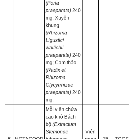
(Poria
praeparata)
240
mg; Xuyên
khung
(Rhizoma
Ligustici
wallichii
praeparata)
240
mg; Cam thảo
(Radix et
Rhizoma
Glycyrrhizae
praeparata)
240
mg.
Mỗi viên chứa
cao khô Bách
bộ
(Extractum
Hộp
Stemonae
Viên
3 v