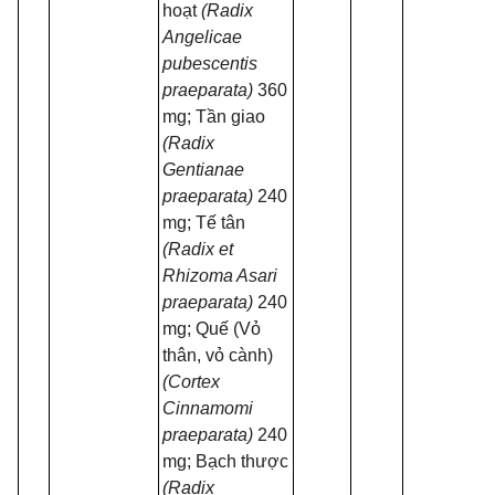
hoạt
(Radix
Angelicae
pubescentis
praeparata)
360
mg; Tần giao
(Radix
Gentianae
praeparata)
240
mg; Tế tân
(Radix et
Rhizoma Asari
praeparata)
240
mg; Quế (Vỏ
thân, vỏ cành)
(Cortex
Cinnamomi
praeparata)
240
mg; Bạch thược
(Radix