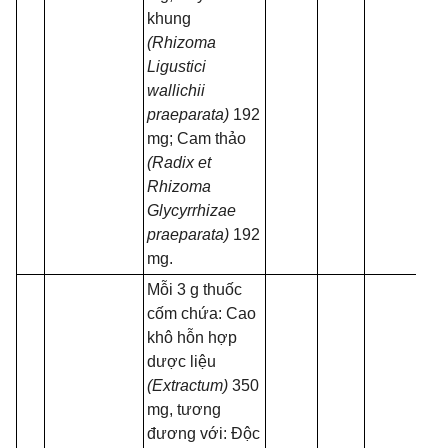
khung
(Rhizoma
Ligustici
wallichii
praeparata)
192
mg; Cam thảo
(Radix et
Rhizoma
Glycyrrhizae
praeparata)
192
mg.
Mỗi 3 g thuốc
cốm chứa: Cao
khô hỗn hợp
dược liệu
(Extractum)
350
mg, tương
đương với: Độc