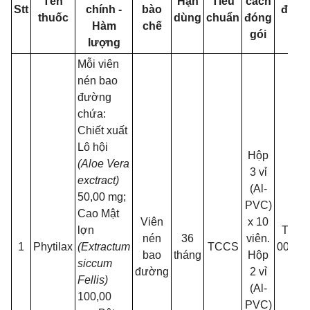
Tên
Hạn
Tiêu
cách
Stt
chính -
bào
đăng
thuốc
dùng
chuẩn
đóng
Hàm
chế
ký
gói
lượng
Mỗi viên
nén bao
đường
chứa:
Chiết xuất
Lô hội
Hộp
(Aloe Vera
3 vỉ
exctract)
(Al-
50,00 mg;
PVC)
Cao Mật
Viên
x 10
lợn
TCT-
nén
36
viên.
1
Phytilax
(Extractum
TCCS
00375
bao
tháng
Hộp
siccum
26
đường
2 vỉ
Fellis)
(Al-
100,00
PVC)