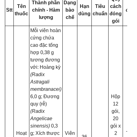
Thành phần
Dạng
Số
Tên
Hạn
Tiêu
cách
Stt
chính - Hàm
bào
đăn
thuốc
dùng
chuẩn
đóng
lượng
chế
ký
gói
Mỗi viên hoàn
cứng chứa
cao đặc tổng
hợp 0,38 g
tương đương
với: Hoàng kỳ
(Radix
Astragali
membranacei)
6,0 g; Đương
Hộp
quy (rễ)
12
(Radix
gói,
Angelicae
20
sinensis)
0,3
gói x
Hoạt
g; Xích thược
Viên
2
TCT-
36