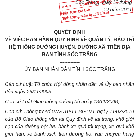
Sóc Trăng, ngày 19 tháng
12 năm 2011
Hiệu lực: Đã biết
Tình trạng hiệu lực: Đã biết
QUYẾT ĐỊNH
VỀ VIỆC BAN HÀNH QUY ĐỊNH VỀ QUẢN LÝ, BẢO TRÌ
HỆ THỐNG ĐƯỜNG HUYỆN, ĐƯỜNG XÃ TRÊN ĐỊA
BÀN TỈNH SÓC TRĂNG
-------------
ỦY BAN NHÂN DÂN TỈNH SÓC TRĂNG
Căn cứ Luật Tổ chức Hội đồng nhân dân và Ủy ban nhân
dân ngày 26/11/2003;
Căn cứ Luật Giao thông đường bộ ngày 13/11/2008;
Căn cứ Thông tư số 07/2010/TT-BGTVT ngày 11/02/2010
của Bộ Giao thông vận tải Quy định về tải trọng, khổ giới
hạn của đường bộ; lưu hành xe quá tải trọng, xe quá khổ
giới hạn, xe bánh xích trên đường bộ; vận chuyển hàng