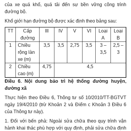
của xe quá khổ, quá tải đến sự bền vững công trình
đường bộ.
Khổ giới hạn đường bộ được xác định theo bảng sau:
TT
Cấp
III
IV
V
VI
Loại
Loại
đường
A
B
1
Chiều
3,5
3,5
2,75
3,5
3 –
2,5 –
rộng làn
3,5
3
xe (m)
2
Chiều
4,75
4,5
cao (m)
Điều 6. Nội dung bảo trì hệ thống đường huyện,
đường xã
Thực hiện theo Điều 6, Thông tư số 10/2010/TT-BGTVT
ngày 19/4/2010 (trừ Khoản 2 và Điểm c Khoản 3 Điều 6
của Thông tư này).
1. Đối với bến phà: Ngoài sửa chữa theo quy trình vận
hành khai thác phù hợp với quy định, phải sửa chữa định