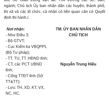
ngành; Chủ tịch Ủy ban nhân dân các huyện, thành phố,
thị xã và các tổ chức, cá nhân có liên quan căn cứ Quyết
định thi hành./.
Nơi nhận:
TM. ỦY BAN NHÂN DÂN
- Như Điều 3;
CHỦ TỊCH
- Bộ GTVT;
- Cục Kiểm tra VBQPPL
(Bộ Tư pháp);
- TT. TU, TT. HĐND tỉnh;
- CT, các PCT UBND
Nguyễn Trung Hiếu
tỉnh;
- Cổng TTĐT tỉnh (Sở
TT&TT);
- Lưu: TH, XD, KT, VX,
NC, HC.