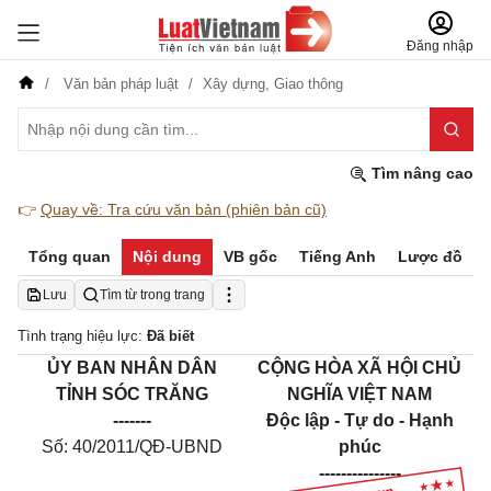
Đăng nhập
Văn bản pháp luật
Xây dựng,
Giao thông
Tìm nâng cao
👉
Quay về: Tra cứu văn bản (phiên bản cũ)
Tổng quan
Nội dung
VB gốc
Tiếng Anh
Lược đồ
Lưu
Tìm từ trong trang
Tình trạng hiệu lực:
Đã biết
ỦY BAN NHÂN DÂN
CỘNG HÒA XÃ HỘI CHỦ
TỈNH SÓC TRĂNG
NGHĨA VIỆT NAM
-------
Độc lập - Tự do - Hạnh
Số: 40/2011/QĐ-UBND
phúc
---------------