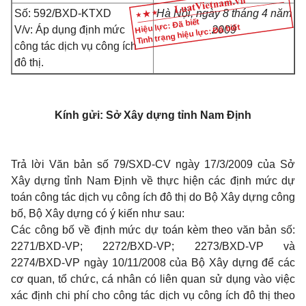
Số: 592/BXD-KTXD
Hà Nội, ngày 8 tháng 4 năm
Hiệu lực: Đã biết
Tình trạng hiệu lực: Đã biết
V/v: Áp dụng định mức
2009
công tác dịch vụ công ích
đô thị.
Kính gửi: Sở Xây dựng tỉnh Nam Định
Trả lời Văn bản số 79/SXD-CV ngày 17/3/2009 của Sở
Xây dựng tỉnh Nam Định về thực hiện các định mức dự
toán công tác dịch vụ công ích đô thị do Bộ Xây dựng công
bố, Bộ Xây dựng có ý kiến như sau:
Các công bố về định mức dự toán kèm theo văn bản số:
2271/BXD-VP; 2272/BXD-VP; 2273/BXD-VP và
2274/BXD-VP ngày 10/11/2008 của Bộ Xây dựng để các
cơ quan, tổ chức, cá nhân có liên quan sử dụng vào việc
xác định chi phí cho công tác dịch vụ công ích đô thị theo