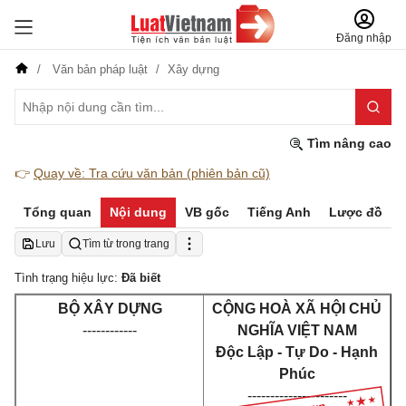
Đăng nhập
Văn bản pháp luật
Xây dựng
Tìm nâng cao
👉
Quay về: Tra cứu văn bản (phiên bản cũ)
Tổng quan
Nội dung
VB gốc
Tiếng Anh
Lược đồ
Lưu
Tìm từ trong trang
Tình trạng hiệu lực:
Đã biết
BỘ XÂY DỰNG
CỘNG HOÀ XÃ HỘI CHỦ
------------
NGHĨA VIỆT NAM
Độc Lập - Tự Do - Hạnh
Phúc
----------------------