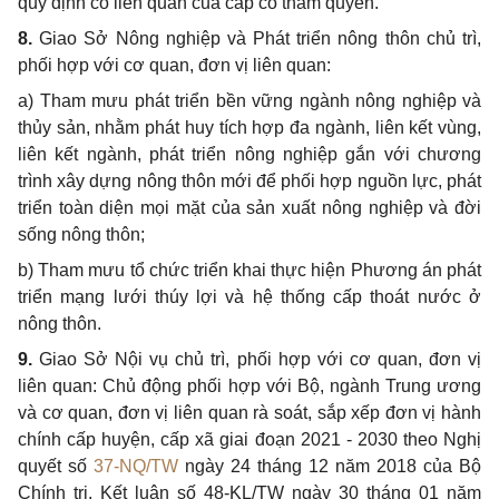
quy định có liên quan của cấp có th
ẩ
m quyền.
8.
Giao Sở Nông nghiệp và Phát triển nông thôn chủ trì,
phối hợp với cơ quan, đ
ơ
n vị liên quan:
a)
Tham mưu phát triển bền vững ngành nông nghiệp và
thủy sản, nhằm phát huy tích
hợp
đa ngành, liên kết vùng,
liên kết ngành, phát triển nông nghiệp gắn với chương
trình xây dựng nông thôn mới
để
phối hợp nguồn lực, phát
tri
ể
n toàn diện mọi mặt của sản xuất nông nghiệp và đời
sống nông thôn;
b)
Tham mưu tổ chức triển khai thực hiện Phương án phát
triển mạng lưới thúy lợi và hệ thống cấp thoát nước ở
nông thôn.
9.
Giao Sở Nội vụ chủ trì, phối hợp với cơ quan, đơn vị
liên quan: Chủ động phối
hợp
với Bộ, ngành Trung ương
và cơ quan, đơn vị liên quan rà soát, sắp xếp đơn vị hành
chính cấp huyện, cấp xã giai đoạn 2021 - 2030 theo Nghị
quyết
số
37-NQ/TW
ngày 24 tháng 12 năm 2018 của Bộ
Chính trị, Kết luận số 48-KL/TW ngày 30 tháng 01 năm