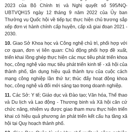
2023 của Bộ Chính trị và Nghị quyết số 595/NQ-
U
BTVQH15 ngày 12 tháng 9 năm 2022 của
Ủy
ban
Thường vụ Quốc hội về tiếp tục thực hiện chủ trương sắp
xếp đơn vị hành chính cấp huyện, cấp xã giai đoạn 2021 -
2030.
10.
Giao S
ở
Khoa học và Công nghệ chủ trì, phối
hợp
với
cơ quan, đơn vị liên quan: Ch
ủ
động phối hợp đề xuất,
triển khai lồng ghép thực hiện các mục tiêu phát triển khoa
học, công nghệ vào mục tiêu phát triển kinh tế - xã hội của
thành phố, tận dụng hiệu quả thành tựu của cuộc cách
mạng công nghiệp l
ầ
n thứ tư; thúc đẩy hoạt động khoa
học, công nghệ và đổi mới sáng tạo trong doanh nghiệp.
11.
Các Sở: Y tế; Giáo dục và Đào tạo; Văn hóa, Thể thao
và Du lịch và Lao động - Thương binh và Xã hội căn cứ
chức năng, nhiệm vụ được giao tham mưu thực hiện tri
ể
n
khai có hiệu quả phương án phát triển kết cấu hạ tầng xã
hội tại Quy hoạch thành phố.