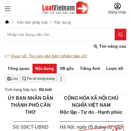
Đăng nhập
Văn bản pháp luật
Xây dựng
Tìm nâng cao
👉
Quay về: Tra cứu văn bản (phiên bản cũ)
Tổng quan
Nội dung
VB gốc
Tiếng Anh
Lược đồ
Lưu
Tìm từ trong trang
Tình trạng hiệu lực:
Đã biết
ỦY BAN NHÂN DÂN
CỘNG HÒA XÃ HỘI CHỦ
THÀNH PHỐ CẦN
NGHĨA VIỆT NAM
THƠ
Độc lập - Tự do - Hạnh phúc
_____________
________________________
Số:
03/CT-UBND
Hà Nội, ngày
05
tháng
02
năm