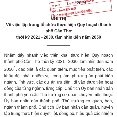
202
4
Hiệu lực: Đã biết
Tình trạng hiệu lực: Đã biết
CHỈ THỊ
V
ề việc tập trung tổ chức thực hiện Quy hoạch thành
phố
Cần Thơ
thời
kỳ 2021 - 2030, tầm nhìn đến năm 2050
__________
Nhằm đẩy nhanh việc triển khai thực hiện Quy hoạch
thành phố
C
ần Thơ thời kỳ 2021 - 2030, tầm nhìn đến năm
1
2050
, đặc biệt là các quan điểm, mục tiêu phát triển, các
khâu đột phá, nhiệm vụ trọng tâm, phương án phát triển
ngành, lĩnh vực, các dự án ưu tiên...đi vào thực tiễn hoạt
động của từng ngành, từng cấp, Chủ tịch
Ủy
ban nhân dân
thành phố yêu cầu Thủ trưởng cơ quan chuyên môn thuộc
Ủy
ban nhân dân thành phố, Thủ trưởng cơ quan, ban,
ngành thành phố, Chủ tịch
Ủy
ban nhân dân quận, huyện
tập trung thực hiện quyết liệt, đồng bộ, hiệu quả các nhiệm