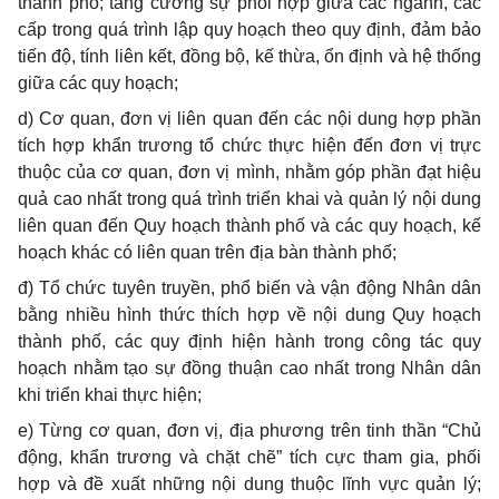
thành phố; tăng cường sự phối hợp giữa các ngành, các
cấp trong quá trình lập quy hoạch theo quy định, đảm bảo
tiến độ, tính liên kết, đồng bộ, kế thừa,
ổ
n định và hệ thống
giữa các quy hoạch;
d)
Cơ quan, đơn vị liên quan đến các nội dung hợp phần
tích hợp khẩn trương
tổ
chức thực hiện
đến
đơn vị trực
thuộc của cơ quan, đơn vị mình, nhằm góp phần đạt hiệu
quả cao nhất trong quá trình tri
ể
n khai và quản lý nội dung
liên quan đến Quy hoạch thành phố và các quy hoạch, kế
hoạch khác có liên quan trên địa bàn thành phố;
đ) T
ổ
chức tuyên truyền, phổ biến và vận động Nhân dân
bằng nhiều hình thức thích hợp về nội dung Quy hoạch
thành phố, các quy định hiện hành trong công tác quy
hoạch nh
ằ
m tạo sự đồng thuận cao nhất trong Nhân dân
khi tri
ể
n khai thực hiện;
e)
Từng cơ quan, đ
ơ
n vị, địa phương trên tinh thần “Chủ
động, kh
ẩ
n trương và chặt chẽ” tích cực tham gia, phối
hợp và đề xuất những nội dung thuộc lĩnh vực quản lý;