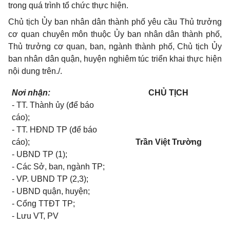
trong quá trình
tổ
chức thực hiện
.
Chủ tịch
Ủy
ban nhân dân thành phố yêu cầu Thủ trưởng
cơ quan chuyên môn thuộc
Ủy
ban nhân dân thành phố,
Thủ trưởng cơ quan, ban, ngành thành phố, Chủ tịch
Ủy
ban nhân dân quận, huyện nghiêm túc tri
ể
n khai thực hiện
nội dung trên./.
Nơi nhận:
CHỦ TỊCH
-
TT. Thành ủy (để báo
cáo);
-
TT. HĐND
TP
(để báo
cáo);
Trần Việt Trường
-
UBND
TP
(
1
);
-
Các Sở, ban, ngành TP;
-
VP. UBND TP (2,3);
-
UBND quận, huyện;
-
Cổng TTĐT TP;
-
Lưu VT, PV