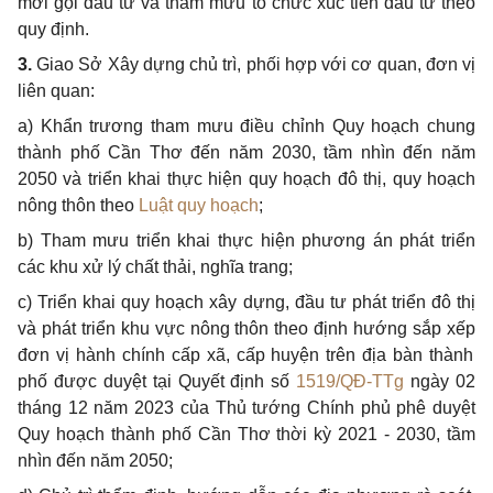
mời gọi đầu tư và tham mưu tổ chức xúc tiến đầu tư theo
quy định.
3.
Giao Sở Xây dựng chủ trì, phối hợp với cơ quan, đơn vị
liên quan:
a)
Khẩn trương tham mưu điều chỉnh Quy hoạch chung
thành phố
C
ần Thơ đến năm 2030, tầm nhìn đến năm
2050 và triển khai thực hiện quy hoạch đô thị, quy hoạch
nông thôn theo
Luật quy hoạch
;
b)
Tham mưu tri
ể
n khai thực hiện phương án phát triển
các khu xử lý chất thải, nghĩa trang;
c)
Triển khai quy hoạch xây dựng, đầu tư phát triển đô thị
và phát triển khu vực nông thôn theo định hướng
sắp xếp
đơn vị hành chính c
ấ
p xã, c
ấ
p huyện trên địa bàn thành
phố được duyệt tại Quyết định số
1519/QĐ-TTg
ngày 02
tháng 12 năm 2023 của Thủ tướng Chính phủ phê duyệt
Quy hoạch thành
phố Cần
Thơ thời kỳ 2021 - 2030, tầm
nhìn đến năm 2050;