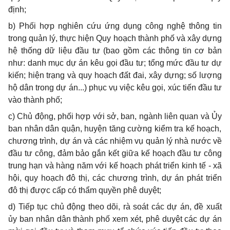
định;
b)
Phối hợp nghiên cứu ứng dụng công nghệ thông tin
trong quản lý, thực hiện Quy hoạch thành phố và xây dựng
hệ thống dữ liệu đầu tư (bao gồm các thông tin cơ bản
như: danh mục dự án kêu gọi đầu tư; tổng mức đầu tư dự
kiến; hiện trạng và quy hoạch đất đai, xây dựng; số lượng
hộ dân trong dự án...) phục vụ việc kêu gọi, xúc tiến đầu tư
vào thành phố;
c)
Chủ động, phối hợp với sở, ban, ngành liên quan và
Ủy
ban nhân dân quận, huyện tăng cường kiểm tra kế hoạch,
chương trình, dự án và các nhiệm vụ quản lý nhà nước về
đầu tư công, đảm bảo gắn kết giữa kế hoạch đ
ầ
u tư công
trung hạn và hàng năm với kế hoạch phát triển kinh tế - xã
hội, quy hoạch đô thị, các chương trình, dự án phát triển
đô thị được cấp có thẩm quyền phê duyệt;
d)
Tiếp tục chủ động theo dõi, rà soát các dự án, đề xuất
ủy ban nhân dân thành phố xem xét, phê duyệt các dự án