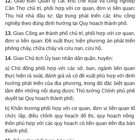
12.
Giao Ban Quản lý các khu chế xuất và công nghiệp
C
ần Thơ chủ trì, phối
hợp
với cơ quan, đơn vị liên quan:
Thu hút nhà đầu tư; tập trung phát tri
ể
n các khu công
nghiệp theo đúng định hướng tại Quy hoạch thành phố.
13.
Giao Công an thành phố chủ trì, phối hợp với cơ quan,
đơn vị liên quan: Đ
ề
xuất thực hiện phương án phát triển
phòng cháy, chữa cháy và c
ứ
u nạn, cứu hộ.
14.
Giao Chủ tịch
Ủy
ban nhân dân quận, huyện:
a)
Chủ động phối hợp với các sở, ban, ngành liên quan
thực hiện rà soát, đánh giá và có đề xuất phù hợp với định
hướng phát triển của địa phương, trong đó đặc biệt quan
tâm đến những nội dung được Thủ tướng Chính phủ phê
duyệt tại Quy hoạch thành phố;
b)
Kh
ẩ
n trương phối hợp với cơ quan, đơn vị liên quan
tổ
chức lập, điều chỉnh quy hoạch đô thị, quy hoạch nông
thôn phù
hợp
với các quy hoạch có liên quan trên địa bàn
thành phố.