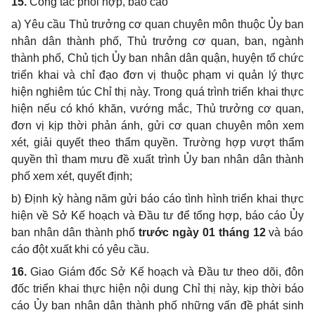
15.
Công tác phối hợp, báo cáo
a)
Yêu cầu Thủ trưởng cơ quan chuyên môn thuộc
Ủy
ban
nhân dân thành phố, Thủ trưởng cơ quan, ban, ngành
thành phố, Chủ tịch
Ủy
ban nhân dân quận, huyện
tổ
chức
triển khai và chỉ đạo đơn vị thuộc phạm vi quản lý thực
hiện nghiêm túc Chỉ thị này. Trong quá trình triển khai thực
hiện nếu có khó khăn,
vướng
mắc,
Thủ trưởng cơ quan,
đơn vị kịp thời phản ánh, gửi cơ quan chuyên môn xem
xét, giải quyết theo thẩm quyền. Trường
hợp
vượt thẩm
quyền thì tham mưu đề xuất trình
Ủy
ban nhân dân thành
phố xem xét, quyết định;
b)
Định kỳ hàng năm gửi báo cáo tình hình triển khai thực
hiện về Sở K
ế
hoạch và Đầu tư để tổng hợp, báo cáo
Ủy
ban nhân dân thành phố
trước
ngày 01 tháng 12
và báo
cáo đột xuất khi có yêu cầu.
16.
Giao Giám đốc Sở K
ế
hoạch và Đầu tư theo dõi, đôn
đốc triển khai thực hiện nội dung Chỉ thị này, kịp thời báo
cáo
Ủy
ban nhân dân thành phố những vấn đề phát sinh