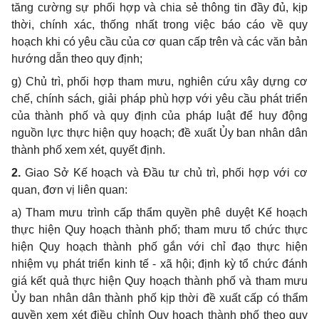
tăng cường sự phối hợp và chia sẻ thông tin đầy đủ, kịp
thời, chính xác, thống nhất trong việc báo cáo về quy
hoạch khi có yêu cầu của cơ quan cấp trên và các văn bản
hướng dẫn theo quy định;
g) Chủ trì, phối
hợp
tham mưu, nghiên cứu xây dựng cơ
chế, chính sách, giải pháp phù
hợp
với yêu cầu phát triển
của thành phố và quy định của pháp luật
để
huy động
nguồn lực thực hiện quy hoạch; đề xuất
Ủy
ban nhân dân
thành phố xem xét, quyết định.
2.
Giao Sở K
ế
hoạch và Đầu tư chủ trì, phối hợp với cơ
quan, đơn vị liên quan:
a)
Tham mưu trình cấp thẩm quyền phê duyệt K
ế
hoạch
thực hiện Quy hoạch thành phố; tham mưu tổ chức thực
hiện Quy hoạch thành phố gắn với chỉ đạo thực hiện
nhiệm vụ phát triển kinh tế - xã hội; định kỳ tổ chức đánh
giá kết quả thực hiện Quy hoạch thành phố và tham mưu
Ủy
ban nhân dân thành phố kịp thời đề xuất cấp có thẩm
quyền xem xét điều chỉnh Quy hoạch thành phố theo quy