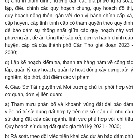
d)
Chủ trì thẩm định, hướng dẫn các địa phương rà soát,
lập, điều chỉnh các quy hoạch chung, quy hoạch đô thị,
quy hoạch nông thôn, gắn với đơn vị hành chính cấp xã,
cấp huyện, cấp tỉnh trình cấp có thẩm quyền theo quy định
để
bảo đảm sự thống nhất giữa các quy hoạch này với
phương án, đề án
tổng thể
sắp xếp đơn vị hành chính cấp
huyện, cấp xã của thành phố
C
ần Thơ giai đoạn 2023 -
2030;
đ) Lập kế hoạch kiểm tra, thanh tra hàng năm về công tác
lập, quản lý quy hoạch, quản lý hoạt động xây dựng; xử lý
nghiêm, kịp thời, d
ứ
t điểm các vi phạm.
4.
Giao Sở Tài nguyên và Môi trường chủ trì, phối hợp với
cơ quan, đơn vị liên quan:
a)
Tham mưu phân bổ và khoanh vùng đất đai bảo đảm
việc bố trí sử dụng đất h
ợ
p lý trên cơ sở cân đối nhu cầu
sử dụng đất của các ngành, lĩnh vực phù hợp với chỉ tiêu
Quy hoạch sử dụng đất quốc gia thời kỳ 2021 - 2030;
b)
Rà soát, theo dõi việc triển khai các dự án bảo đảm phù