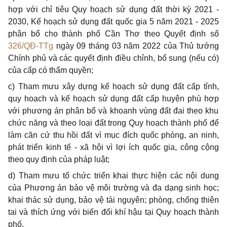
hợp
với chỉ tiêu Quy hoạch sử dụng đất thời kỳ 2021 -
2030, K
ế
hoạch sử dụng đất quốc gia 5 năm 2021 - 2025
phân bổ cho thành phố
C
ần Thơ theo Quyết định số
326/QĐ-TTg
ngày 09 tháng 03 năm 2022 của Thủ tướng
Chính phủ và các quyết định điều chỉnh, bổ sung (nếu có)
của cấp có thẩm quyền;
c)
Tham mưu xây dựng kế hoạch sử dụng đất cấp tỉnh,
quy hoạch và
kế
hoạch sử dụng đất cấp huyện phù
hợp
với phương án phân
bổ
và khoanh vùng đ
ấ
t đai theo khu
chức năng và theo loại đất trong Quy hoạch thành phố để
làm căn cứ thu hồi đất vì mục đích quốc phòng, an ninh,
phát triển kinh tế - xã hội vì lợi ích quốc gia, công cộng
theo quy định của pháp luật;
d)
Tham mưu tổ chức triển khai thực hiện các nội dung
của Phương án bảo vệ môi trường và đa dạng sinh học;
khai thác sử dụng, bảo vệ tài nguyên; phòng, chống thiên
tai và thích ứng với biến đ
ổ
i khí hậu tại Quy hoạch thành
phố.