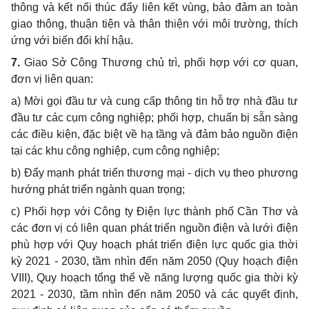
thông và kết nối thúc đ
ẩ
y liên kết vùng, bảo đảm an toàn
giao thông, thuận tiện và thân thiện với môi trường, thích
ứng với
biến đổi
khí hậu.
7.
Giao Sở Công Thương chủ trì, phối hợp với cơ quan,
đơn vị liên quan:
a)
Mời gọi đầu tư và cung cấp thông tin hỗ trợ nhà đầu tư
đầu tư các cụm công nghiệp; phối hợp, chu
ẩ
n bị sẵn sàng
các điều kiện, đặc biệt
về
hạ t
ầ
ng và đảm bảo nguồn điện
tại các khu công nghiệp, cụm công nghiệp;
b)
Đẩy mạnh phát triển thương mại - dịch vụ theo phương
hướng phát triển ngành quan trọng;
c)
Phối hợp với Công ty Điện lực thành phố
C
ần Thơ và
các đơn vị có liên quan phát triển nguồn điện và lưới điện
phù hợp với Quy hoạch phát tri
ể
n điện lực quốc gia thời
kỳ 2021 - 2030, tầm nhìn đến năm 2050 (Quy hoạch điện
VIII), Quy hoạch tổng thể về năng lượng quốc gia thời kỳ
2021 - 2030, tầm nhìn đến năm 2050 và các quyết định,