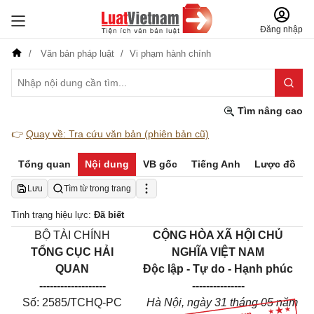
Đăng nhập
Văn bản pháp luật
Vi phạm hành chính
Tìm nâng cao
👉
Quay về: Tra cứu văn bản (phiên bản cũ)
Tổng quan
Nội dung
VB gốc
Tiếng Anh
Lược đồ
Lưu
Tìm từ trong trang
Tình trạng hiệu lực:
Đã biết
BỘ TÀI CHÍNH
CỘNG HÒA XÃ HỘI CHỦ
TỔNG CỤC HẢI
NGHĨA VIỆT NAM
QUAN
Độc lập - Tự do - Hạnh phúc
-------------------
---------------
Số: 2585/TCHQ-PC
Hà Nội, ngày 31 tháng 05 năm