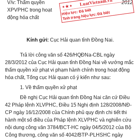
V/v: Thẩm quyền
2012
XPVPHC trong hoạt
Hiệu lực: Đã biết
Tình trạng hiệu lực: Đã biết
động hóa chất
Kính gửi:
Cục Hải quan tỉnh Đồng Nai.
Trả lời công văn số 426/HQĐNa-CBL ngày
28/3/2012 của Cục Hải quan tỉnh Đồng Nai về vướng mắc
thẩm quyền xử phạt vi phạm hành chính trong hoạt động
hóa chất, Tổng cục Hải quan có ý kiến như sau:
1. Về thẩm quyền xử phạt
Đề nghị Cục Hải quan tỉnh Đồng Nai căn cứ Điều
42 Pháp lệnh XLVPHC, Điều 15 Nghị định 128/2008/NĐ-
CP ngày 16/12/2008 của Chính phủ quy định chi tiết thi
hành một số điều của Pháp lệnh XLVPHC và nghiên cứu
nội dung công văn 3784/BCT-HC ngày 04/5/2012 của Bộ
Công thương, công văn số 4042/BTP-PLHSHC ngày