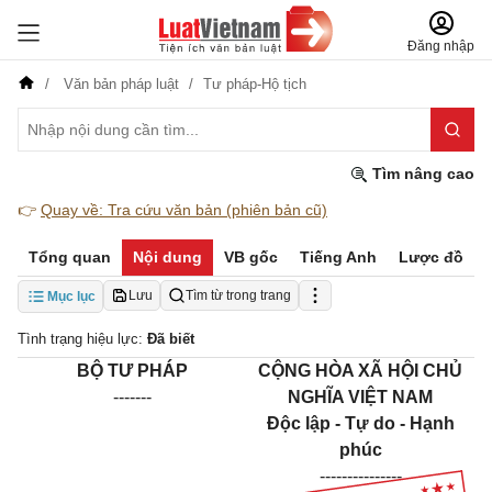
Đăng nhập
Văn bản pháp luật
Tư pháp-Hộ tịch
Tìm nâng cao
👉
Quay về: Tra cứu văn bản (phiên bản cũ)
Tổng quan
Nội dung
VB gốc
Tiếng Anh
Lược đồ
Lưu
Tìm từ trong trang
Mục lục
Tình trạng hiệu lực:
Đã biết
BỘ TƯ PHÁP
CỘNG HÒA XÃ HỘI CHỦ
-------
NGHĨA VIỆT NAM
Độc lập - Tự do - Hạnh
phúc
---------------