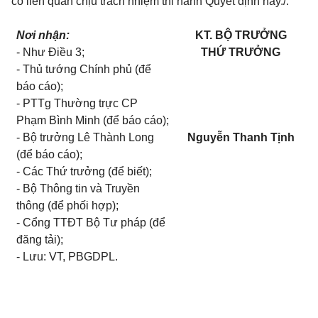
có liên quan chịu trách nhiệm thi hành Quyết định này./.
Nơi nhận:
KT. BỘ TRƯỞNG
- Như Điều 3;
THỨ TRƯỞNG
- Thủ tướng Chính phủ (để
báo cáo);
- PTTg Thường trực CP
Phạm Bình Minh (để báo cáo);
- Bộ trưởng Lê Thành Long
Nguyễn Thanh Tịnh
(để báo cáo);
- Các Thứ trưởng (để biết);
- Bộ Thông tin và Truyền
thông (để phối hợp);
- Cổng TTĐT Bộ Tư pháp (để
đăng tải);
- Lưu: VT, PBGDPL.