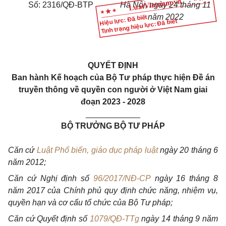
Số: 2316/QĐ-BTP
Hà Nội, ngày 24 tháng 11
năm 2022
Hiệu lực: Đã biết
Tình trạng hiệu lực: Đã biết
QUYẾT ĐỊNH
Ban hành Kế hoạch của Bộ Tư pháp thực hiện Đề án
truyền thông về quyền con người ở Việt Nam giai
đoạn 2023 - 2028
____________
BỘ TRƯỞNG BỘ TƯ PHÁP
Căn cứ
Luật Phổ biến, giáo dục pháp luật
ngày 20 tháng 6
năm 2012;
Căn cứ Nghị định số
96/2017/NĐ-CP
ngày 16 tháng 8
năm 2017 của Chính phủ quy định chức năng, nhiệm vụ,
quyền hạn và cơ cấu tổ chức của Bộ Tư pháp;
Căn cứ Quyết định số
1079/QĐ-TTg
ngày 14 tháng 9 năm