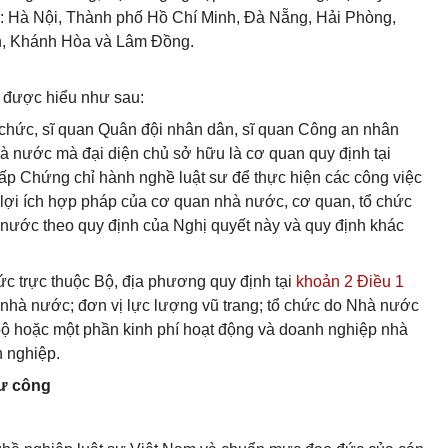
ố: Hà Nội, Thành phố Hồ Chí Minh, Đà Nẵng, Hải Phòng,
h, Khánh Hòa và Lâm Đồng.
y được hiểu như sau:
n chức, sĩ quan Quân đội nhân dân, sĩ quan Công an nhân
à nước mà đại diện chủ sở hữu là cơ quan quy định tại
p Chứng chỉ hành nghề luật sư để thực hiện các công việc
 lợi ích hợp pháp của cơ quan nhà nước, cơ quan, tổ chức
à nước theo quy định của Nghị quyết này và quy định khác
ức trực thuộc Bộ, địa phương quy định tại
khoản 2 Điều 1
 nhà nước; đơn vị lực lượng vũ trang; tổ chức do Nhà nước
 bộ hoặc một phần kinh phí hoạt động và doanh nghiệp nhà
h nghiệp.
sư công