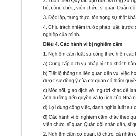
2. Tuân theo Quy tắc đạo đức và ứng xử n
bộ, công chức, viên chức, sĩ quan Quân độ
3. Độc lập, trung thực, tôn trọng sự thật kh
4. Chịu trách nhiệm trước pháp luật, trước
nghiệp của mình.
Điều 4. Các hành vi bị nghiêm cấm
1. Nghiêm cấm luật sư công thực hiện các 
a) Cung cấp dịch vụ pháp lý cho khách hà
b) Tiết lộ thông tin liên quan đến vụ, việc
được sự đồng ý của cơ quan có thẩm quyề
c) Móc nối, giao dịch với người khác để làm 
ảnh hưởng đến quyền và lợi ích của Nhà 
d) Lợi dụng công việc, danh nghĩa luật sư c
đ) Các hành vi bị nghiêm cấm khác theo q
viên chức, sĩ quan Quân đội nhân dân, sĩ
2. Nghiêm cấm cơ quan, tổ chức, cá nhân c