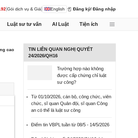
|
|
192
Gói dịch vụ & Giá
English
Đăng ký
/ Đăng nhập
Luật sư tư vấn
AI Luật
Tiện ích
TIN LIÊN QUAN NGHỊ QUYẾT
ng cao
24/2026/QH16
Trường hợp nào không
được cấp chứng chỉ luật
sư công?
Từ 01/10/2026, cán bộ, công chức, viên
chức, sĩ quan Quân đội, sĩ quan Công
an có thể là luật sư công
Điểm tin VBPL tuần từ 08/5 - 14/5/2026