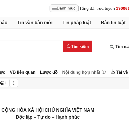
|
Danh mục
Tổng đài trực tuyến
19006
hảo
Tin văn bản mới
Tin pháp luật
Bản tin luật
Tìm kiếm
Tìm nâ
lực
VB liên quan
Lược đồ
Nội dung hợp nhất
Tải về
In
CỘNG HÒA XÃ HỘI CHỦ NGHĨA VIỆT NAM
Độc lập – Tự do – Hạnh phúc
_________________