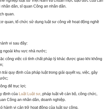
ghề nghiệp luật sư Việt Nam và chuẩn mực đạo đức của cán
i nhân dân, sĩ quan Công an nhân dân.
ách quan.
 cơ quan, tổ chức sử dụng luật sư công về hoạt động nghề
hành vi sau đây:
ng ngoài khu vực nhà nước;
 hoặc công việc có tính chất pháp lý khác được giao khi không
n;
trái quy định của pháp luật trong giải quyết vụ, việc, gây
nước;
ông để trục lợi;
uy định của
Luật Luật sư
, pháp luật về cán bộ, công chức,
 quan Công an nhân dân, doanh nghiệp.
ó hành vi cản trở hoạt động của luật sư công.