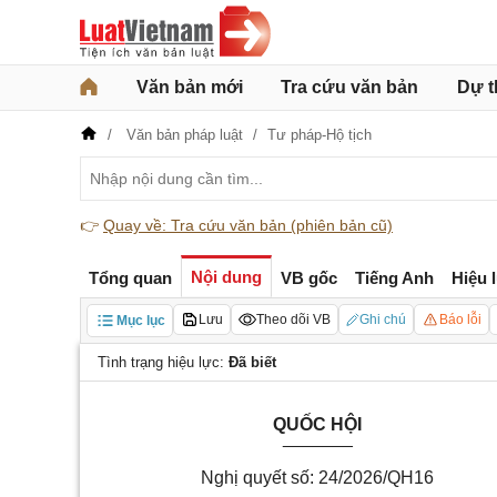
Văn bản mới
Tra cứu văn bản
Dự t
Văn bản pháp luật
Tư pháp-Hộ tịch
👉
Quay về: Tra cứu văn bản (phiên bản cũ)
Nội dung
Tổng quan
VB gốc
Tiếng Anh
Hiệu 
Lưu
Theo dõi VB
Ghi chú
Báo lỗi
Mục lục
Tình trạng hiệu lực:
Đã biết
QUỐC HỘI
_______
Nghị quyết số: 24/2026/QH16