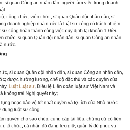
n, sĩ quan Công an nhân dân, người làm việc trong doanh
ật.
ộ, công chức, viên chức, sĩ quan Quân đội nhân dân, sĩ
ong doanh nghiệp nhà nước là luật sư công có trách nhiệm
t sư công hoàn thành công việc quy định tại khoản 1 Điều
iên chức, sĩ quan Quân đội nhân dân, sĩ quan Công an nhân
hà nước.
công
hức, sĩ quan Quân đội nhân dân, sĩ quan Công an nhân dân,
ớc; được hưởng lương, chế độ đặc thù và các quyền của
 này,
Luật Luật sư
, Điều lệ Liên đoàn luật sư Việt Nam và
à không trái Nghị quyết này;
ố tụng hoặc bảo vệ tốt nhất quyền và lợi ích của Nhà nước
 dụng luật sư công;
ẩm quyền cho sao chép, cung cấp tài liệu, chứng cứ có liên
an, tổ chức, cá nhân đó đang lưu giữ, quản lý để phục vụ