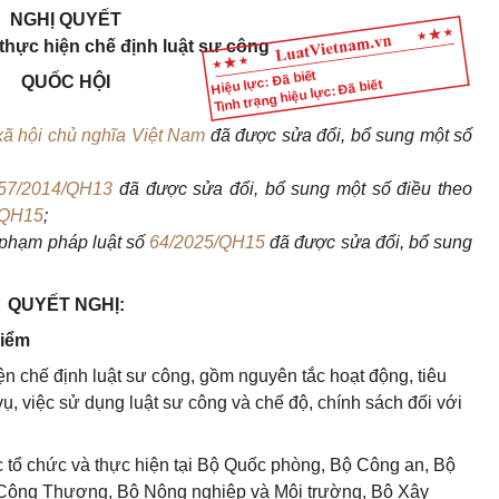
NGHỊ QUYẾT
 thực hiện chế định luật sư công
Hiệu lực: Đã biết
QUỐC HỘI
Tình trạng hiệu lực: Đã biết
ã hội chủ nghĩa Việt Nam
đã được sửa đổi, bổ sung một số
57/2014/QH13
đã được sửa đổi, bổ sung một số điều theo
/QH15
;
 phạm pháp luật số
64/2025/QH15
đã được sửa đổi, bổ sung
QUYẾT NGHỊ:
điểm
iện chế định luật sư công, gồm nguyên tắc hoạt động, tiêu
ụ, việc sử dụng luật sư công và chế độ, chính sách đối với
ợc tổ chức và thực hiện tại Bộ Quốc phòng, Bộ Công an, Bộ
ộ Công Thương, Bộ Nông nghiệp và Môi trường, Bộ Xây