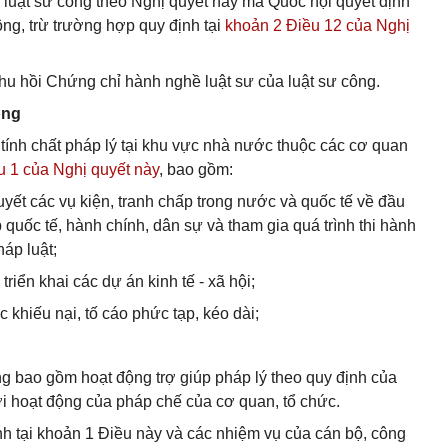
nh luật sư công theo Nghị quyết này mà Quốc hội quyết định
ông, trừ trường hợp quy định tại
khoản 2 Điều 12 của Nghị
 thu hồi Chứng chỉ hành nghề luật sư của luật sư công.
ông
 tính chất pháp lý tại khu vực nhà nước thuộc các cơ quan
u 1 của Nghị quyết này
, bao gồm:
 quyết các vụ kiện, tranh chấp trong nước và quốc tế về đầu
 quốc tế, hành chính, dân sự và tham gia quá trình thi hành
áp luật;
triển khai các dự án kinh tế - xã hội;
c khiếu nại, tố cáo phức tạp, kéo dài;
ng bao gồm hoạt động trợ giúp pháp lý theo quy định của
ới hoạt động của pháp chế của cơ quan, tổ chức.
nh tại khoản 1 Điều này và các nhiệm vụ của cán bộ, công