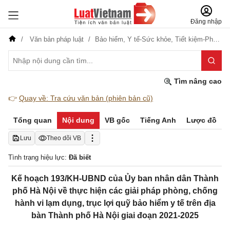
Đăng nhập
Văn bản pháp luật
Bảo hiểm,
Y tế-Sức khỏe,
Tiết kiệm-Phòng, chống tham nhũng, lãng phí
Tìm nâng cao
👉
Quay về: Tra cứu văn bản (phiên bản cũ)
Tổng quan
Nội dung
VB gốc
Tiếng Anh
Lược đồ
Lưu
Theo dõi VB
Tình trạng hiệu lực:
Đã biết
Kế hoạch 193/KH-UBND của Ủy ban nhân dân Thành
phố Hà Nội về thực hiện các giải pháp phòng, chống
hành vi lạm dụng, trục lợi quỹ bảo hiểm y tế trên địa
bàn Thành phố Hà Nội giai đoạn 2021-2025