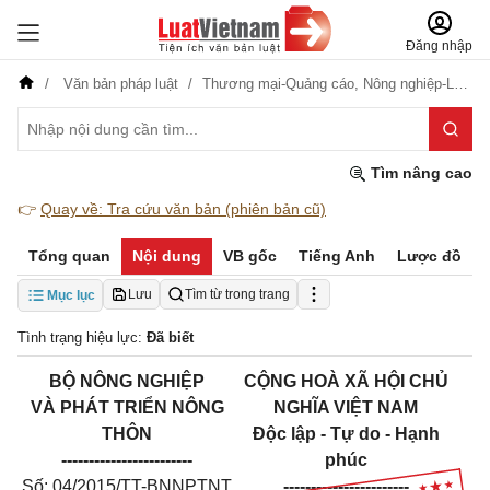
Đăng nhập
Văn bản pháp luật
Thương mại-Quảng cáo,
Nông nghiệp-Lâm nghiệp
Tìm nâng cao
👉
Quay về: Tra cứu văn bản (phiên bản cũ)
Tổng quan
Nội dung
VB gốc
Tiếng Anh
Lược đồ
Lưu
Tìm từ trong trang
Mục lục
Tình trạng hiệu lực:
Đã biết
BỘ NÔNG NGHIỆP
CỘNG HOÀ XÃ HỘI CHỦ
VÀ PHÁT TRIỂN NÔNG
NGHĨA VIỆT NAM
THÔN
Độc lập - Tự do - Hạnh
------------------------
phúc
Số: 04/2015/TT-BNNPTNT
-----------------------