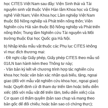
học CITES Việt Nam sau đây: Viện Sinh thái và Tài
nguyên sinh vật thuộc Viện Hàn lâm Khoa học và Công
nghệ Việt Nam; Viện Khoa học Lâm nghiệp Việt Nam
thuộc Bộ Nông nghiệp và Phát triển nông thôn; Viện
Nghiên cứu Hải sản thuộc Bộ Nông nghiệp và Phát triển
nông thôn; Trung tâm Nghiên cứu Tài nguyên và Môi
trường thuộc Đại học Quốc gia Hà Nội.
b) Nhập khẩu mẫu vật thuộc các Phụ lục CITES không
vì mục đích thương mại:
- Đề nghị cấp Giấy phép, Giấy phép CITES theo mẫu số
01/LN ban hành kèm theo Thông tư này;
- Văn bản ký kết về chương trình hợp tác nghiên cứu
khoa học hoặc văn bản xác nhận quà biếu, tặng, ngoại
giao (đối với mẫu vật nghiên cứu khoa học, ngoại giao)
hoặc Quyết định cử đi tham dự triển lãm hoặc biểu diễn
xiếc (đối với mẫu vật để triển lãm, biểu diễn xiếc) của
Cơ quan có thẩm quyền (bản sao chụp và mang theo
bản gốc để đối chiếu; hoặc bản sao có chứng thực);