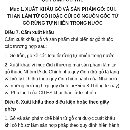
Mục 1. XUẤT KHẨU GỖ VÀ SẢN PHẨM GỖ; CỦI,
THAN LÀM TỪ GỖ HOẶC CỦI CÓ NGUỒN GỐC TỪ
GỖ RỪNG TỰ NHIÊN TRONG NƯỚC
Điều 7. Cấm xuất khẩu
Cấm xuất khẩu gỗ và sản phẩm chế biến từ gỗ thuộc
các trường hợp sau:
1. Gỗ tròn, gỗ xẻ các loại từ rừng tự nhiên trong nước.
2. Xuất khẩu vì mục đích thương mại sản phẩm làm từ
gỗ thuộc Nhóm IA do Chính phủ quy định (trừ gỗ là tang
vật xử lý tịch thu theo quy định hiện hành của Nhà nước
và những trường hợp quy định tại Điều 8 Thông tư này)
và Phụ lục I của CITES khai thác từ tự nhiên.
Điều 8. Xuất khẩu theo điều kiện hoặc theo giấy
phép
1. Gỗ và sản phẩm chế biến từ gỗ chỉ được xuất khẩu
khi có hồ sơ lâm sản hợp pháp theo quy định hiện hành