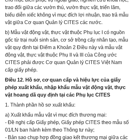
trao đổi giữa các vườn thú, vườn thực vật, triển lãm,
biểu diễn xiếc không vì mục đích lợi nhuận, trao trả mẫu
vật giữa Cơ quan Quản lý CITES các nước.
b) Mẫu vật động vật, thực vật thuộc Phụ lục I có nguồn
gốc từ trại nuôi sinh sản, cơ sở trồng cấy nhân tạo, mẫu
vật quy định tại Điểm a Khoản 2 Điều này và mẫu vật
động vật, thực vật thuộc Phụ II và III của Công ước
CITES phải được Cơ quan Quản lý CITES Việt Nam
cấp giấy phép.
Điều 12. Hồ sơ, cơ quan cấp và hiệu lực của giấy
phép xuất khẩu, nhập khẩu mẫu vật động vật, thực
vật hoang dã quy định tại các Phụ lục CITES
1. Thành phần hồ sơ xuất khẩu:
a) Xuất khẩu mẫu vật vì mục đích thương mại:
- Đề nghị cấp Giấy phép, Giấy phép CITES theo mẫu số
01/LN ban hành kèm theo Thông tư này;
- Bản sao chụp hợp đồng giao kết thương mại giữa các