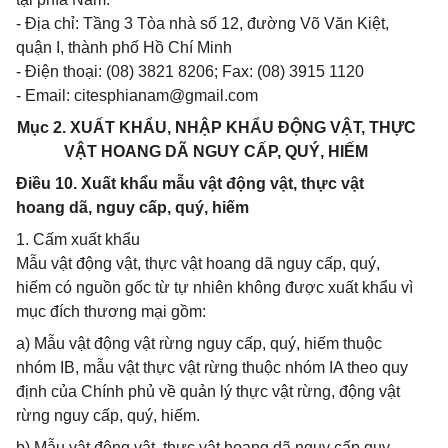
- Địa chỉ: Tầng 3 Tòa nhà số 12, đường Võ Văn Kiệt,
quận I, thành phố Hồ Chí Minh
- Điện thoại: (08) 3821 8206; Fax: (08) 3915 1120
- Email:
citesphianam@gmail.com
Mục 2. XUẤT KHẨU, NHẬP KHẨU ĐỘNG VẬT, THỰC
VẬT HOANG DÃ NGUY CẤP, QUÝ, HIẾM
Điều 10. Xuất khẩu mẫu vật động vật, thực vật
hoang dã, nguy cấp, quý, hiếm
1. Cấm xuất khẩu
Mẫu vật động vật, thực vật hoang dã nguy cấp, quý,
hiếm có nguồn gốc từ tự nhiên không được xuất khẩu vì
mục đích thương mại gồm:
a) Mẫu vật động vật rừng nguy cấp, quý, hiếm thuộc
nhóm IB, mẫu vật thực vật rừng thuộc nhóm IA theo quy
định của Chính phủ về quản lý thực vật rừng, động vật
rừng nguy cấp, quý, hiếm.
b) Mẫu vật động vật, thực vật hoang dã nguy cấp quy