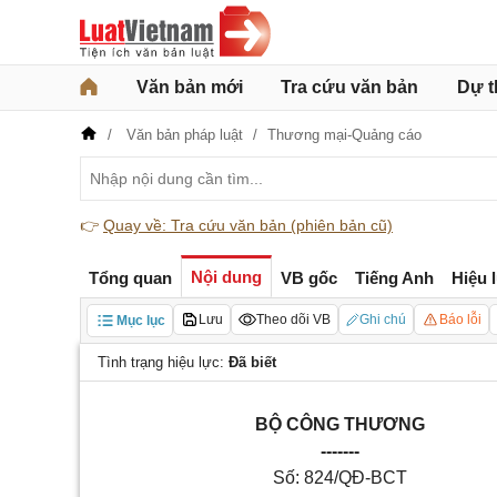
Văn bản mới
Tra cứu văn bản
Dự t
Văn bản pháp luật
Thương mại-Quảng cáo
👉
Quay về: Tra cứu văn bản (phiên bản cũ)
Nội dung
Tổng quan
VB gốc
Tiếng Anh
Hiệu 
Lưu
Theo dõi VB
Ghi chú
Báo lỗi
Mục lục
Tình trạng hiệu lực:
Đã biết
BỘ CÔNG THƯƠNG
-------
Số: 824/QĐ-BCT