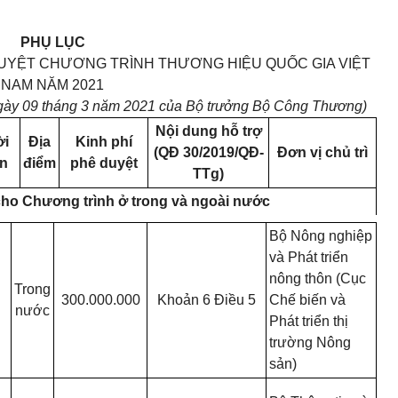
PHỤ LỤC
DUYỆT CHƯƠNG TRÌNH THƯƠNG HIỆU
QUỐC
GIA VIỆT
NAM NĂM 2021
gày 09 tháng 3 năm 2021 của Bộ trưởng Bộ Công Thương)
Nội dung hỗ
trợ
̀i
Địa
Kinh phí
(QĐ 30/2019/QĐ-
Đơn
vị chủ trì
an
điểm
phê duyệt
TTg)
 cho
Chương
trình
ở
trong và ngoài nước
Bộ Nông nghiệp
và Phát triển
nông thôn (Cục
Trong
300.000.000
Khoản 6 Điều 5
Chế
biến
và
nước
Phát triển thị
trường Nông
sản)