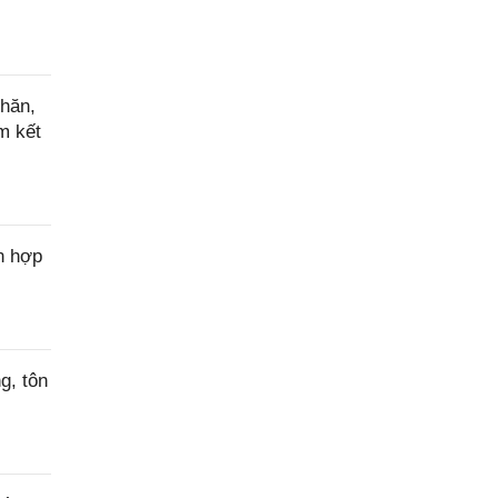
hăn,
m kết
n hợp
g, tôn