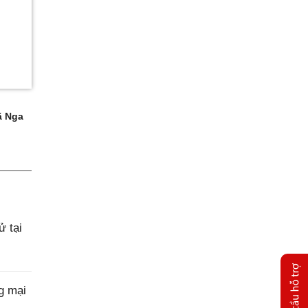
 Nga
 tại
g mại