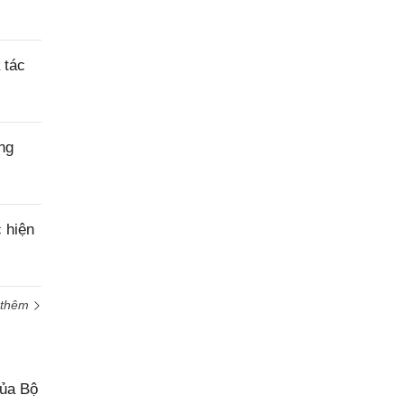
 tác
ng
 hiện
 thêm
của Bộ