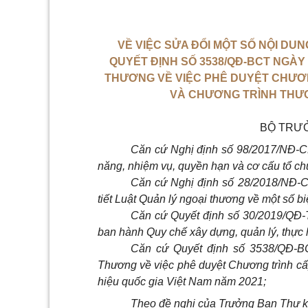
VỀ VIỆC SỬA ĐỔI MỘT SỐ NỘI DU
QUYẾT ĐỊNH SỐ 3538/QĐ-BCT NGÀY 
THƯƠNG VỀ VIỆC PHÊ DUYỆT CHƯƠN
VÀ CHƯƠNG TRÌNH THƯƠ
BỘ TRƯ
Căn cứ Nghị định số 98/2017/NĐ-C
năng, nhiệm vụ, quyền hạn và cơ cấu tổ 
Căn cứ Nghị định số 28/2018/NĐ-C
tiết Luật Quản lý ngoại thương về một số b
Căn cứ Quyết định số 30/2019/QĐ-
ban hành Quy chế xây dựng, quản lý, thực
Căn cứ Quyết định số 3538/QĐ-B
Thương về việc phê duyệt Chương trình c
hiệu quốc gia Việt Nam năm 2021;
Theo đề nghị của Trưởng Ban Thư k