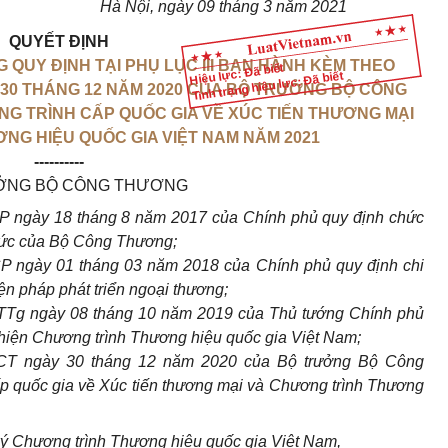
Hà Nội, ngày 09 tháng 3 năm 2021
QUYẾT ĐỊNH
NG QUY ĐỊNH TẠI PHỤ LỤC III BAN HÀNH KÈM THEO
Hiệu lực: Đã biết
Tình trạng hiệu lực: Đã biết
30 THÁNG 12 NĂM 2020 CỦA BỘ TRƯỞNG BỘ CÔNG
G TRÌNH CẤP QUỐC GIA VỀ XÚC TIẾN THƯƠNG MẠI
NG HIỆU QUỐC GIA VIỆT NAM NĂM 2021
----------
ỞNG BỘ CÔNG THƯƠNG
P ngày 18 tháng 8 năm 2017 của Chính phủ quy định chức
chức của Bộ Công Thương;
P ngày 01 tháng 03 năm 2018 của Chính phủ quy định chi
iện pháp phát triển ngoại thương;
TTg ngày 08 tháng 10 năm 2019 của Thủ tướng Chính phủ
 hiện Chương trình Thương hiệu quốc gia Việt Nam;
CT ngày 30 tháng 12 năm 2020 của Bộ trưởng Bộ Công
ấp quốc gia về Xúc
tiến
thương mại và Chương trình Thương
ý Chương trình Thương hiệu quốc gia Việt Nam,