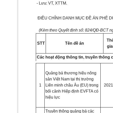
- Lưu: VT, XTTM.
ĐIỀU CHỈNH DANH MỤC
ĐỀ
ÁN PHÊ 
(Kèm theo Quyết định số: 824/QĐ-BCT n
Thơ
STT
Tên
đề
án
gi
Các hoạt động thông tin, truyền thông
Quảng bá thương hiệu nông
sản Việt Nam tại thị trường
1
Liên minh châu Âu (E
U
) trong
2021
bối cảnh Hiệp định EVFTA có
hiệu lực
Truyền thông quảng bá các