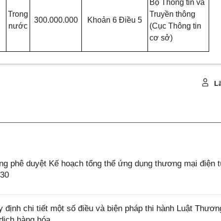
Bộ Thông tin và
Trong
Truyền thông
300.000.000
Khoản 6 Điều 5
nước
(Cục Thông tin
cơ sở)
Lã
 phê duyệt Kế hoạch tổng thể ứng dụng thương mại điện tử
030
định chi tiết một số điều và biện pháp thi hành Luật Thươn
dịch hàng hóa