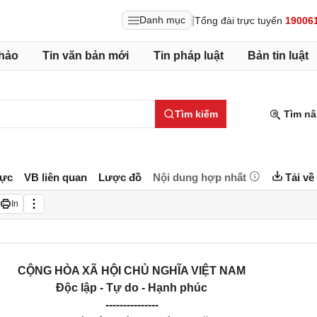
|
Danh mục
Tổng đài trực tuyến
19006
hảo
Tin văn bản mới
Tin pháp luật
Bản tin luật
Tìm kiếm
Tìm nâ
lực
VB liên quan
Lược đồ
Nội dung hợp nhất
Tải về
In
CỘNG HÒA XÃ HỘI CHỦ NGHĨA VIỆT NAM
Độc lập - Tự do - Hạnh phúc
---------------