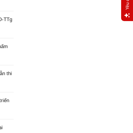
QĐ-TTg
Yêu
cầu
hỗ trợ
thẩm
ẫn thi
riển
ại