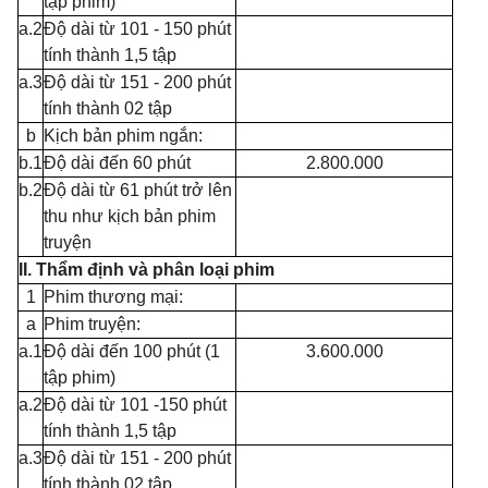
tập phim)
a.2
Độ dài từ 101 - 150 phút
tính thành 1,5 tập
a.3
Độ dài từ 151 - 200 phút
tính thành 02 tập
b
Kịch bản phim ngắn:
b.
1
Độ dài đến 60 phút
2.800.000
b.2
Độ dài từ 61 phút trở lên
thu như kịch bản phim
truyện
II. Thẩm định và phân loại phim
1
Phim thương mại:
a
Phim truyện:
a.
1
Độ dài đến 100 phút (1
3.600.000
tập phim)
a.2
Độ dài từ 101 -150 phút
tính thành 1,5 tập
a.3
Độ dài từ 151 - 200 phút
tính thành 02 tập