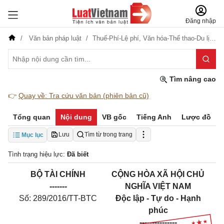
Đăng nhập
Văn bản pháp luật
Thuế-Phí-Lệ phí,
Văn hóa-Thể thao-Du lịch
Tìm nâng cao
👉
Quay về: Tra cứu văn bản (phiên bản cũ)
Tổng quan
Nội dung
VB gốc
Tiếng Anh
Lược đồ
Lưu
Tìm từ trong trang
Mục lục
Tình trạng hiệu lực:
Đã biết
BỘ TÀI CHÍNH
CỘNG HÒA XÃ HỘI CHỦ
-------
NGHĨA VIỆT NAM
Số: 289/2016/TT-BTC
Độc lập - Tự do - Hạnh
phúc
---------------