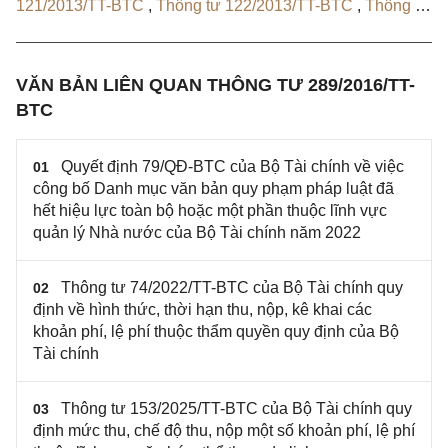
121/2013/TT-BTC
,
Thông tư 122/2013/TT-BTC
,
Thông tư
136/2014/TT-BTC
,
Luật Phí và Lệ phí 2015
,
74/2022/TT-
BTC
,
Quyết định 79/QĐ-BTC
,
Thông tư 153/2025/TT-
BTC
VĂN BẢN LIÊN QUAN THÔNG TƯ 289/2016/TT-
BTC
Quyết định 79/QĐ-BTC của Bộ Tài chính về việc
01
công bố Danh mục văn bản quy phạm pháp luật đã
hết hiệu lực toàn bộ hoặc một phần thuộc lĩnh vực
quản lý Nhà nước của Bộ Tài chính năm 2022
Thông tư 74/2022/TT-BTC của Bộ Tài chính quy
02
định về hình thức, thời hạn thu, nộp, kê khai các
khoản phí, lệ phí thuộc thẩm quyền quy định của Bộ
Tài chính
Thông tư 153/2025/TT-BTC của Bộ Tài chính quy
03
định mức thu, chế độ thu, nộp một số khoản phí, lệ phí