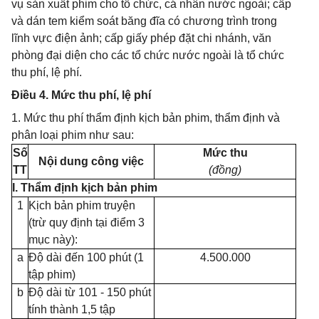
vụ sản xuất phim cho tổ chức, cá nhân nước ngoài; cấp
và dán tem kiểm soát băng đĩa có chương trình trong
lĩnh vực điện ảnh; cấp giấy phép đặt chi nhánh, văn
phòng đại diện cho các tổ chức nước ngoài là tổ chức
thu phí, lệ phí.
Điều 4. Mức thu phí, lệ phí
1. Mức thu phí thẩm định kịch bản phim, thẩm định và
phân loại phim như sau:
Số
Mức thu
Nội dung công việc
TT
(đồng)
I. Thẩm định kịch bản phim
1
Kịch bản phim truyện
(trừ quy định tại điểm 3
mục này):
a
Độ dài đến 100 phút (1
4.500.000
tập phim)
b
Độ dài từ 101 - 150 phút
tính thành 1,5 tập