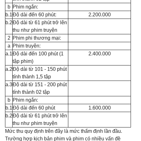
b
Phim ngắn:
b.
1
Độ dài đến 60 phút:
2.200.000
b.2
Độ dài từ 61 phút trở lên
thu như phim truyện
2
Phim phi thương mại:
a
Phim truyện:
a.
1
Độ dài đến 100 phút (1
2.400.000
tập phim)
a.2
Độ dài từ 101 - 150 phút
tính thành 1,5 tập
a.3
Độ dài từ 151 - 200 phút
tính thành 02 tập
b
Phim ngắn:
b.
1
Độ dài đến 60 phút
1.600.000
b.2
Độ dài từ 61 phút trở lên
thu như phim truyện
Mức thu quy định trên đây là mức thẩm định lần đầu.
Trường hợp kịch bản phim và phim có nhiều vấn đề