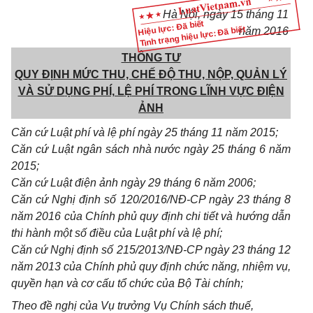
Hà Nội, ngày 15 tháng 11
Hiệu lực: Đã biết
Tình trạng hiệu lực: Đã biết
năm 2016
THÔNG TƯ
QUY Đ
Ị
NH M
Ứ
C THU, CH
Ế
Đ
Ộ
THU, N
Ộ
P, QU
Ả
N LÝ
VÀ S
Ử
D
Ụ
NG PHÍ, L
Ệ
PHÍ TRONG LĨNH V
Ự
C ĐI
Ệ
N
Ả
NH
Căn cứ Luật phí và lệ phí ngày 25 th
á
ng 11 năm 2015;
Căn cứ Luật ngân sách nhà nước ngày 25 tháng 6 năm
2015;
Căn cứ Luật điện ảnh ngày 29 tháng 6 năm 2006;
Căn cứ Nghị định số 120/2016/NĐ-CP ngày 23 tháng 8
năm 2016 của Ch
í
nh phủ quy định ch
i
tiết và hướng dẫn
th
i
hành một số điều của Luật phí và lệ phí;
Căn cứ Nghị định số 215/2013/NĐ-CP ngày 23 tháng 12
năm 20
1
3 của Ch
í
nh phủ quy định chức năng, nhiệm vụ,
quyền hạn và cơ cấu tổ chức của Bộ Tài ch
í
nh;
Theo đề nghị của Vụ trưởng Vụ Ch
í
nh sách thuế,