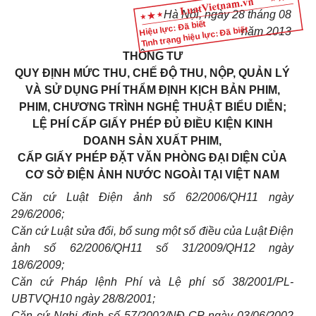
Hà Nội, ngày 28 tháng 08
Hiệu lực: Đã biết
Tình trạng hiệu lực: Đã biết
năm 2013
THÔNG TƯ
QUY ĐỊNH MỨC THU, CHẾ ĐỘ THU, NỘP, QUẢN LÝ
VÀ SỬ DỤNG PHÍ THẨM ĐỊNH KỊCH BẢN PHIM,
PHIM, CHƯƠNG TRÌNH NGHỆ THUẬT BIỂU DIỄN;
LỆ PHÍ CẤP GIẤY PHÉP ĐỦ ĐIỀU KIỆN KINH
DOANH SẢN XUẤT PHIM,
CẤP GIẤY PHÉP ĐẶT VĂN PHÒNG ĐẠI DIỆN CỦA
CƠ SỞ ĐIỆN ẢNH NƯỚC NGOÀI TẠI VIỆT NAM
Căn cứ Luật Điện ảnh số 62/2006/QH11 ngày
29/6/2006;
Căn cứ Luật sửa đổi, bổ sung một số điều của Luật Điện
ảnh số 62/2006/QH11 số 31/2009/QH12 ngày
18/6/2009;
Căn cứ Pháp lệnh Phí và Lệ phí số 38/2001/PL-
UBTVQH10 ngày 28/8/2001;
Căn cứ Nghị định số 57/2002/NĐ-CP ngày 03/06/2002