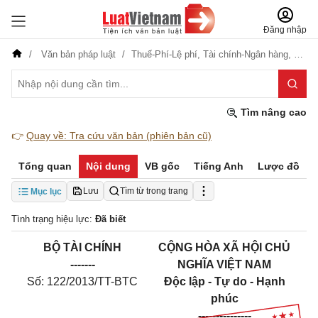
Đăng nhập
Văn bản pháp luật
Thuế-Phí-Lệ phí,
Tài chính-Ngân hàng,
Văn h
Tìm nâng cao
👉
Quay về: Tra cứu văn bản (phiên bản cũ)
Tổng quan
Nội dung
VB gốc
Tiếng Anh
Lược đồ
Lưu
Tìm từ trong trang
Mục lục
Tình trạng hiệu lực:
Đã biết
BỘ TÀI CHÍNH
CỘNG HÒA XÃ HỘI CHỦ
-------
NGHĨA VIỆT NAM
Số: 122/2013/TT-BTC
Độc lập - Tự do - Hạnh
phúc
---------------