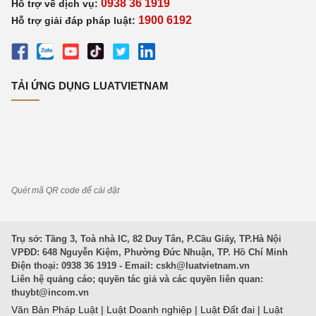
0938 36 1919
Hỗ trợ về dịch vụ:
1900 6192
Hỗ trợ giải đáp pháp luật:
TẢI ỨNG DỤNG LUATVIETNAM
Quét mã QR code để cài đặt
Trụ sở: Tầng 3, Toà nhà IC, 82 Duy Tân, P.Cầu Giấy, TP.Hà Nội
VPĐD: 648 Nguyễn Kiệm, Phường Đức Nhuận, TP. Hồ Chí Minh
Điện thoại: 0938 36 1919 - Email:
cskh@luatvietnam.vn
Liên hệ quảng cáo; quyền tác giả và các quyền liên quan:
thuybt@incom.vn
Văn Bản Pháp Luật
|
Luật Doanh nghiệp
|
Luật Đất đai
|
Luật