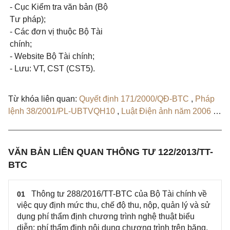
- Cục Kiểm tra văn bản (Bộ
Tư pháp);
- Các đơn vị thuộc Bộ Tài
chính;
- Website Bộ Tài chính;
- Lưu: VT, CST (CST5).
Từ khóa liên quan:
Quyết định 171/2000/QĐ-BTC
,
Pháp
lệnh 38/2001/PL-UBTVQH10
,
Luật Điện ảnh năm 2006
,
Thông tư 136/2014/TT-BTC
,
Thông tư 288/2016/TT-BTC
,
Thông tư 289/2016/TT-BTC
,
Văn bản hợp nhất 46/VBHN-
BTC
,
Quyết định 190/QĐ-BTC
VĂN BẢN LIÊN QUAN THÔNG TƯ 122/2013/TT-
BTC
Thông tư 288/2016/TT-BTC của Bộ Tài chính về
01
việc quy định mức thu, chế độ thu, nộp, quản lý và sử
dụng phí thẩm định chương trình nghệ thuật biểu
diễn; phí thẩm định nội dung chương trình trên băng,