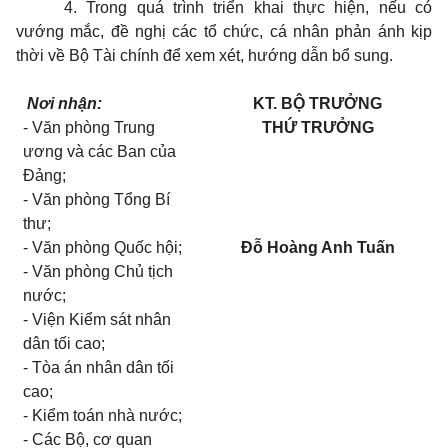
4. Trong quá trình triển khai thực hiện, nếu có
vướng mắc, đề nghị các
tổ chức
, cá nhân phản ánh kịp
thời về Bộ Tài chính để xem xét, hướng dẫn bổ sung.
Nơi nhận:
KT. BỘ TRƯỞNG
- Văn phòng Trung
THỨ TRƯỞNG
ương và các Ban của
Đảng;
- Văn phòng Tổng Bí
thư;
- Văn phòng Quốc hội;
Đỗ Hoàng Anh Tuấn
- Văn phòng Chủ tịch
n
ướ
c;
- Viện Kiểm sát nhân
dân tối cao;
- Tòa án nhân dân tối
cao;
- Kiểm toán nhà nước;
- Các Bộ, cơ quan