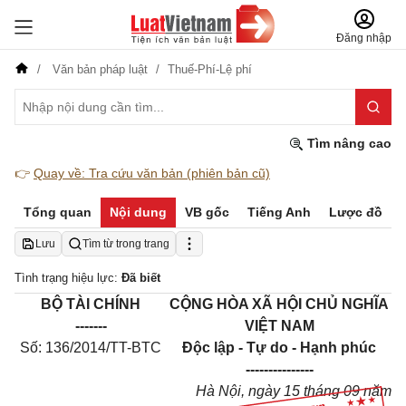
Đăng nhập
Văn bản pháp luật
Thuế-Phí-Lệ phí
Tìm nâng cao
👉
Quay về: Tra cứu văn bản (phiên bản cũ)
Tổng quan
Nội dung
VB gốc
Tiếng Anh
Lược đồ
Lưu
Tìm từ trong trang
Tình trạng hiệu lực:
Đã biết
BỘ TÀI CHÍNH
CỘNG HÒA XÃ HỘI CHỦ NGHĨA
-------
VIỆT NAM
Số: 136/2014/TT-BTC
Độc lập - Tự do - Hạnh phúc
---------------
Hà Nội, ngày 15 tháng 09 năm