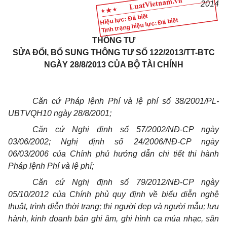
2014
Hiệu lực: Đã biết
Tình trạng hiệu lực: Đã biết
THÔNG TƯ
SỬA ĐỔI, BỔ SUNG THÔNG TƯ SỐ 122/2013/TT-BTC
NGÀY 28/8/2013 CỦA BỘ TÀI CHÍNH
Căn cứ Pháp lệnh Phí và lệ phí số 38/2001/PL-
UBTVQH10 ngày 28/8/2001;
Căn cứ
Nghị định số
57/2002/NĐ-CP ngày
03/06/2002; Nghị định số 24/2006/NĐ-CP ngày
06/03/2006 của
Chính phủ
hướng dẫn
chi tiết
thi hành
Pháp lệnh Phí và lệ
phí
;
Căn cứ
Nghị định số
79/2012/NĐ-CP ngày
05/10/2012 của
Chính phủ
quy định
về
biểu diễn nghệ
thuật, trình diễn thời trang; thi người đẹp và người mẫu; lưu
hành,
kinh
doanh bản ghi âm, ghi hình ca múa nhạc, sân