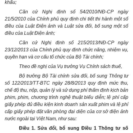
khấu;
Căn cứ
Nghị định số
54/2010/NĐ-CP ngày
21/5/2010 của Chính phủ quy định chi tiết thi hành một số
điều
của Luật Điện ảnh và Luật sửa đổi, bổ sung một số
điều
của Luật Điện ảnh;
Căn cứ
Nghị định số
215/2013/NĐ-CP ngày
23/12/2013 của
Chính phủ
quy định chức năng, nhiệm vụ,
quyền hạn và
cơ cấu
tổ chức
của Bộ
Tài chính
;
Theo đề nghị của Vụ trưởng Vụ Chính sách thuế,
Bộ trưởng Bộ
Tài chính
sửa đổi, bổ sung Thông tư
số 122/2013/TT-BTC ngày 28/8/2013 quy định mức thu,
chế độ thu, nộp, quản lý và sử dụng
phí
thẩm định
kịch bản
phim, phim, chương trình nghệ thuật biểu diễn; lệ
phí
cấp
giấy phép đủ
điều
kiện kinh doanh sản xuất phim và lệ phí
cấp giấy phép đặt
văn
phòng đại diện của cơ sở điện ảnh
nước ngoài tại Việt Nam, như sau:
Điều 1. Sửa đổi, bổ sung Điều 1 Thông tư số