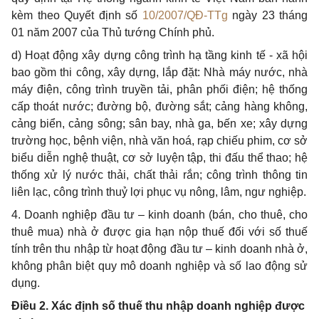
kèm theo Quyết định số
10/2007/QĐ-TTg
ngày 23 tháng
01 năm 2007 của Thủ tướng Chính phủ.
d) Hoạt động xây dựng công trình hạ tầng kinh tế - xã hội
bao gồm thi công, xây dựng, lắp đặt: Nhà máy nước, nhà
máy điện, công trình truyền tải, phân phối điện; hệ thống
cấp thoát nước; đường bộ, đường sắt; cảng hàng không,
cảng biển, cảng sông; sân bay, nhà ga, bến xe; xây dựng
trường học, bệnh viện, nhà văn hoá, rạp chiếu phim, cơ sở
biểu diễn nghệ thuật, cơ sở luyện tập, thi đấu thể thao; hệ
thống xử lý nước thải, chất thải rắn; công trình thông tin
liên lạc, công trình thuỷ lợi phục vụ nông, lâm, ngư nghiệp.
4. Doanh nghiệp đầu tư – kinh doanh (bán, cho thuê, cho
thuê mua) nhà ở được gia hạn nộp thuế đối với số thuế
tính trên thu nhập từ hoạt động đầu tư – kinh doanh nhà ở,
không phân biệt quy mô doanh nghiệp và số lao động sử
dụng.
Điều 2. Xác định số thuế thu nhập doanh nghiệp được