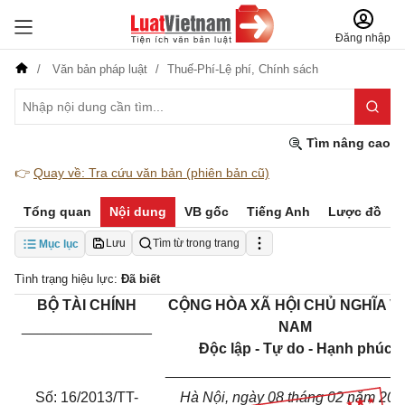
Đăng nhập
Văn bản pháp luật
Thuế-Phí-Lệ phí,
Chính sách
Tìm nâng cao
👉
Quay về: Tra cứu văn bản (phiên bản cũ)
Tổng quan
Nội dung
VB gốc
Tiếng Anh
Lược đồ
Lưu
Tìm từ trong trang
Mục lục
Tình trạng hiệu lực:
Đã biết
BỘ TÀI CHÍNH
CỘNG HÒA XÃ HỘI CHỦ NGHĨA V
________________
NAM
Độc lập - Tự do - Hạnh phúc
_____________________________
Số: 16/2013/TT-
Hà Nội, ngày 08 tháng 02 năm 201