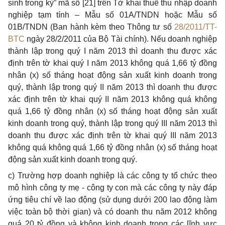
sinh trong kỳ” mã số [21] trên Tờ khai thuế thu nhập doanh
nghiệp tạm tính – Mẫu số 01A/TNDN hoặc Mẫu số
01B/TNDN (Ban hành kèm theo Thông tư số
28/2011/TT-
BTC
ngày 28/2/2011 của Bộ Tài chính). Nếu doanh nghiệp
thành lập trong quý I năm 2013 thì doanh thu được xác
định trên tờ khai quý I năm 2013 không quá 1,66 tỷ đồng
nhân (x) số tháng hoạt động sản xuất kinh doanh trong
quý, thành lập trong quý II năm 2013 thì doanh thu được
xác định trên tờ khai quý II năm 2013 không quá không
quá 1,66 tỷ đồng nhân (x) số tháng hoạt động sản xuất
kinh doanh trong quý, thành lập trong quý III năm 2013 thì
doanh thu được xác định trên tờ khai quý III năm 2013
không quá không quá 1,66 tỷ đồng nhân (x) số tháng hoạt
động sản xuất kinh doanh trong quý.
c) Trường hợp doanh nghiệp là các công ty tổ chức theo
mô hình công ty mẹ - công ty con mà các công ty này đáp
ứng tiêu chí về lao động (sử dụng dưới 200 lao động làm
việc toàn bộ thời gian) và có doanh thu năm 2012 không
quá 20 tỷ đồng và không kinh doanh trong các lĩnh vực