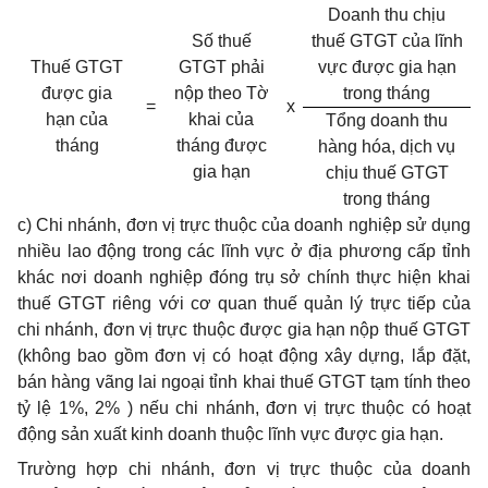
Doanh thu chịu
Số thuế
thuế GTGT của lĩnh
Thuế GTGT
GTGT phải
vực được gia hạn
được gia
nộp theo Tờ
trong tháng
=
x
hạn của
khai của
Tổng doanh thu
tháng
tháng được
hàng hóa, dịch vụ
gia hạn
chịu thuế GTGT
trong tháng
c) Chi nhánh, đơn vị trực thuộc của doanh nghiệp sử dụng
nhiều lao động trong các lĩnh vực ở địa phương cấp tỉnh
khác nơi doanh nghiệp đóng trụ sở chính thực hiện khai
thuế GTGT riêng với cơ quan thuế quản lý trực tiếp của
chi nhánh, đơn vị trực thuộc được gia hạn nộp thuế GTGT
(không bao gồm đơn vị có hoạt động xây dựng, lắp đặt,
bán hàng vãng lai ngoại tỉnh khai thuế GTGT tạm tính theo
tỷ lệ 1%, 2% ) nếu chi nhánh, đơn vị trực thuộc có hoạt
động sản xuất kinh doanh thuộc lĩnh vực được gia hạn.
Trường hợp chi nhánh, đơn vị trực thuộc của doanh