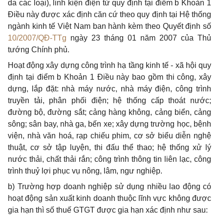
da các loại), linh kiện điện tử
quy định tại điểm b Khoản 1
Điều này được
xác định căn cứ theo quy định tại Hệ thống
ngành kinh tế Việt Nam ban hành kèm theo Quyết định số
10/2007/QĐ-TTg
ngày 23 tháng 01 năm 2007 của Thủ
tướng Chính phủ.
Hoạt động xây dựng công trình hạ tầng kinh tế - xã hội quy
định tại điểm b Khoản 1 Điều này bao gồm thi công, xây
dựng, lắp đặt: nhà máy nước, nhà máy điện, công trình
truyền tải, phân phối điện; hệ thống cấp thoát nước;
đường bộ, đường sắt; cảng hàng không, cảng biển, cảng
sông; sân bay, nhà ga, bến xe; xây dựng trường học, bệnh
viện, nhà văn hoá, rạp chiếu phim, cơ sở biểu diễn nghệ
thuật, cơ sở tập luyện, thi đấu thể thao; hệ thống xử lý
nước thải, chất thải rắn; công trình thông tin liên lạc, công
trình thuỷ lợi phục vụ nông, lâm, ngư nghiệp.
b) Trường hợp doanh nghiệp sử dụng nhiều lao động có
hoạt động sản xuất kinh doanh thuộc lĩnh vực không được
gia hạn thì số thuế GTGT được gia hạn xác định như sau: