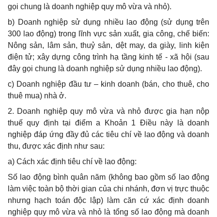
gọi chung là doanh nghiệp quy mô vừa và nhỏ).
b) Doanh nghiệp sử dụng nhiều lao động (sử dụng trên
300 lao động)
trong lĩnh vực sản xuất, gia công, chế biến:
Nông sản, lâm sản, thuỷ sản, dệt may, da giày, linh kiện
điện tử; xây dựng công trình hạ tầng kinh tế - xã hội (sau
đây gọi chung là doanh nghiệp sử dụng nhiều lao động).
c) Doanh nghiệp đầu tư – kinh doanh (bán, cho thuê, cho
thuê mua) nhà ở.
2. Doanh nghiệp quy mô vừa và nhỏ được gia hạn nộp
thuế quy định tại điểm a Khoản 1 Điều này là doanh
nghiệp
đáp ứng đầy đủ các tiêu chí về lao động và doanh
thu, được xác định như sau:
a) Cách xác định tiêu chí về lao động:
Số lao động bình quân năm (không bao gồm số lao động
làm việc toàn bộ thời gian của chi nhánh, đơn vị trực thuộc
nhưng hạch toán độc lập)
làm căn cứ xác định doanh
nghiệp quy mô vừa và nhỏ là tổng số lao động mà doanh