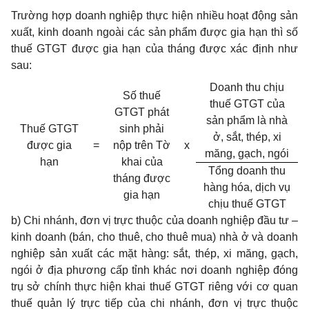
Trường hợp doanh nghiệp thực hiện nhiều hoạt động sản
xuất, kinh doanh ngoài các sản phẩm được gia hạn thì số
thuế GTGT được gia hạn của tháng được xác định như
sau:
Doanh thu chịu
Số thuế
thuế GTGT của
GTGT phát
sản phẩm là nhà
Thuế GTGT
sinh phải
ở, sắt, thép, xi
được gia
=
nộp trên Tờ
x
măng, gạch, ngói
hạn
khai của
Tổng doanh thu
tháng được
hàng hóa, dịch vụ
gia hạn
chịu thuế GTGT
b) Chi nhánh, đơn vị trực thuộc của d
oanh nghiệp đầu tư –
kinh doanh (bán, cho thuê, cho thuê mua) nhà ở và doanh
nghiệp sản xuất các mặt hàng: sắt, thép, xi măng, gạch,
ngói ở địa phương cấp tỉnh khác nơi doanh nghiệp đóng
trụ sở chính thực hiện khai thuế GTGT riêng với cơ quan
thuế quản lý trực tiếp của chi nhánh, đơn vị trực thuộc