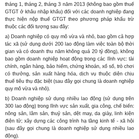
tháng 1, tháng 2, tháng 3 năm 2013 (không bao gồm thuế
GTGT ở khâu nhập khẩu) đối với các doanh nghiệp đang
thực hiện nộp thuế GTGT theo phương pháp khấu trừ
thuộc các đối tượng sau đây:
a) Doanh nghiệp có quy mô vừa và nhỏ, bao gồm cả hợp
tác xã (sử dụng dưới 200 lao động làm việc toàn bộ thời
gian và có doanh thu năm không quá 20 tỷ đồng), không
bao gồm doanh nghiệp hoạt động trong các lĩnh vực: tài
chính, ngân hàng, bảo hiểm, chứng khoán, xổ số, trò chơi
có thưởng, sản xuất hàng hóa, dịch vụ thuộc diện chịu
thuế tiêu thụ đặc biệt (sau đây gọi chung là doanh nghiệp
quy mô vừa và nhỏ).
b) Doanh nghiệp sử dụng nhiều lao động
(sử dụng trên
300 lao động) trong lĩnh vực sản xuất, gia công, chế biến:
nông sản, lâm sản, thuỷ sản, dệt may, da giày, linh kiện
điện tử; xây dựng các công trình hạ tầng kinh tế - xã hội
(sau đây gọi chung là doanh nghiệp sử dụng nhiều lao
động).