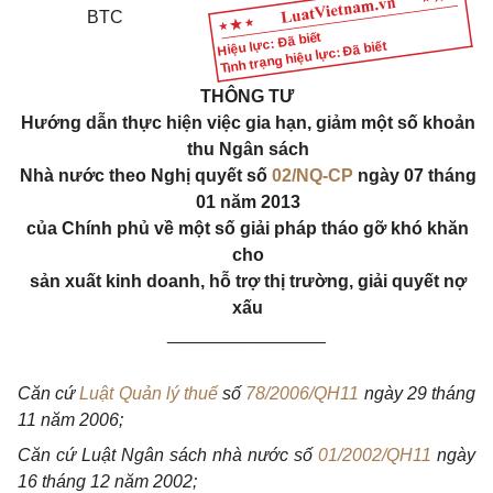
BTC
Hiệu lực: Đã biết
Tình trạng hiệu lực: Đã biết
THÔNG TƯ
Hướng dẫn thực hiện việc gia hạn, giảm một số khoản
thu Ngân sách
Nhà nước theo Nghị quyết số
02/NQ-CP
ngày 07 tháng
01 năm 2013
của Chính phủ về một số giải pháp tháo gỡ khó khăn
cho
sản xuất kinh doanh, hỗ trợ thị trường, giải quyết nợ
xấu
________________
Căn cứ
Luật Quản lý thuế
số
78/2006/QH11
ngày 29 tháng
11 năm 2006;
Căn cứ Luật Ngân sách nhà nước số
01/2002/QH11
ngày
16 tháng 12 năm 2002;