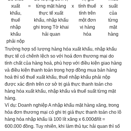
xuất
=
từng mặt hàng
x
tính thuế
x
suất
khẩu,
thực tế xuất
tính trên
của
thuế
khẩu, nhập khẩu
một đơn
từng
nhập
ghi trong Tờ khai
vị hàng
mặt
khẩu
hải quan
hóa
hàng
phải nộp
Trường hợp số lượng hàng hóa xuất khẩu, nhập khẩu
thực tế có chênh lệch so với hoá đơn thương mại do
tính chất của hàng hoá, phù hợp với điều kiện giao hàng
và điều kiện thanh toán trong hợp đồng mua bán hàng
hoá thì số thuế xuất khẩu, thuế nhập khẩu phải nộp
được xác định trên cơ sở trị giá thực thanh toán cho
hàng hóa xuất khẩu, nhập khẩu và thuế suất từng mặt
hàng.
Ví dụ: Doanh nghiệp A nhập khẩu mặt hàng xăng, trong
hóa đơn thương mại có ghi trị giá thực thanh toán cho lô
hàng hóa nhập khẩu là 100 lít xăng x 6.000đ/lít =
600.000 đồng. Tuy nhiên, khi làm thủ tục hải quan thì số