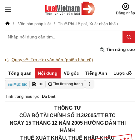
Đăng nhập
Văn bản pháp luật
Thuế-Phí-Lệ phí,
Xuất nhập khẩu
Tìm nâng cao
👉
Quay về: Tra cứu văn bản (phiên bản cũ)
Tổng quan
Nội dung
VB gốc
Tiếng Anh
Lược đồ
Lưu
Tìm từ trong trang
Mục lục
Tình trạng hiệu lực:
Đã biết
THÔNG TƯ
CỦA BỘ TÀI CHÍNH SỐ 113/2005/TT-BTC
NGÀY 15 THÁNG 12 NĂM 2005 HƯỚNG DẪN THI
HÀNH
THUẾ XUẤT KHẨU, THUẾ NHẬP KHẨU