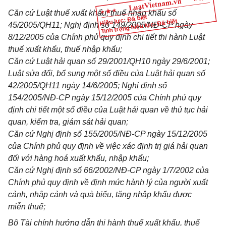
Căn cứ Luật thuế xuất khẩu, thuế nhập khẩu số
Hiệu lực: Đã biết
Tình trạng hiệu lực: Đã biết
45/2005/QH11; Nghị định số 149/2005/NĐ-CP ngày
8/12/2005 của Chính phủ quy định chi tiết thi hành Luật
thuế xuất khẩu, thuế nhập khẩu;
Căn cứ Luật hải quan số 29/2001/QH10 ngày 29/6/2001;
Luật sửa đổi, bổ sung một số điều của Luật hải quan số
42/2005/QH11 ngày 14/6/2005; Nghị định số
154/2005/NĐ-CP ngày 15/12/2005 của Chính phủ quy
định chi tiết một số điều của Luật hải quan về thủ tục hải
quan, kiểm tra, giám sát hải quan;
Căn cứ Nghị định số 155/2005/NĐ-CP ngày 15/12/2005
của Chính phủ quy định về việc xác định trị giá hải quan
đối với hàng hoá xuất khẩu, nhập khẩu;
Căn cứ Nghị định số 66/2002/NĐ-CP ngày 1/7/2002 của
Chính phủ quy định về định mức hành lý của người xuất
cảnh, nhập cảnh và quà biếu, tặng nhập khẩu được
miễn thuế;
Bộ Tài chính hướng dẫn thi hành thuế xuất khẩu, thuế