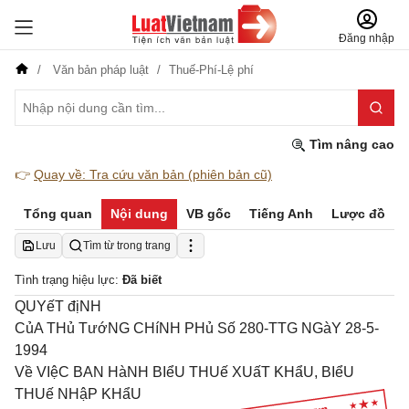
Đăng nhập
Văn bản pháp luật
Thuế-Phí-Lệ phí
Tìm nâng cao
👉
Quay về: Tra cứu văn bản (phiên bản cũ)
Tổng quan
Nội dung
VB gốc
Tiếng Anh
Lược đồ
Lưu
Tìm từ trong trang
Tình trạng hiệu lực:
Đã biết
QUYếT địNH
CủA THủ TướNG CHíNH PHủ Số 280-TTG NGàY 28-5-
1994
Về VIệC BAN HàNH BIểU THUế XUấT KHẩU, BIểU
THUế NHậP KHẩU