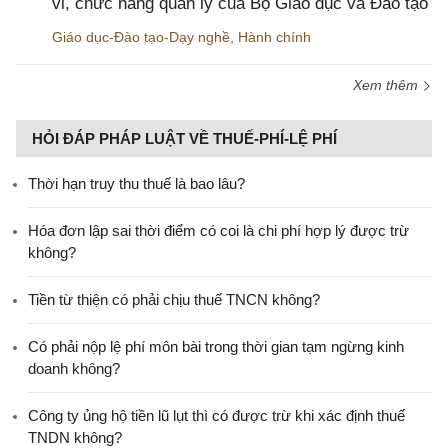
vi, chức năng quản lý của Bộ Giáo dục và Đào tạo
Giáo dục-Đào tạo-Dạy nghề
,
Hành chính
Xem thêm
HỎI ĐÁP PHÁP LUẬT VỀ THUẾ-PHÍ-LỆ PHÍ
Thời hạn truy thu thuế là bao lâu?
Hóa đơn lập sai thời điểm có coi là chi phí hợp lý được trừ
không?
Tiền từ thiện có phải chịu thuế TNCN không?
Có phải nộp lệ phí môn bài trong thời gian tạm ngừng kinh
doanh không?
Công ty ủng hộ tiền lũ lụt thì có được trừ khi xác định thuế
TNDN không?