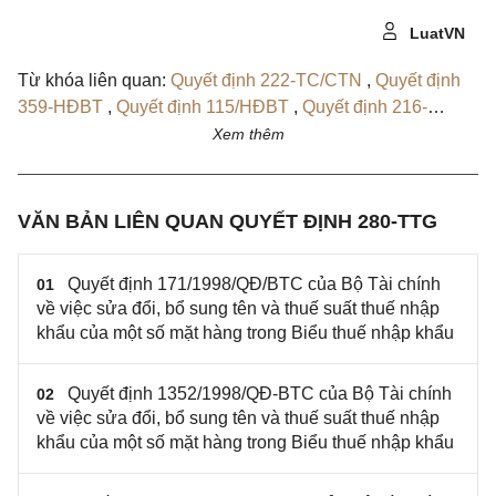
LuatVN
Từ khóa liên quan:
Quyết định 222-TC/CTN
,
Quyết định
359-HĐBT
,
Quyết định 115/HĐBT
,
Quyết định 216-
TC/TCT
,
Quyết định 15-TTg
,
Quyết định 128-TTg
,
Quyết
Xem thêm
định 1188TC/QĐ/TCT
,
Quyết định 1233-TC/TCT/QĐ
,
Quyết định 443TC/QĐ/TCT
,
Quyết định 856-TC/QĐ/TCT
,
Quyết định 861A-TC/QĐ/TCT
,
Quyết định 02-TC/QĐ/TCT
VĂN BẢN LIÊN QUAN QUYẾT ĐỊNH 280-TTG
,
Quyết định 242-TC/QĐ/TCT
,
Quyết định 103/1998/QĐ-
BTC
,
Quyết định 383/1998/QĐ-BTC
,
Quyết định
Quyết định 171/1998/QĐ/BTC của Bộ Tài chính
01
843/1998/QĐ/BTC
,
Quyết định 1195/1998/QĐ/BTC
,
về việc sửa đổi, bổ sung tên và thuế suất thuế nhập
Quyết định 346-TC/TCT
,
Quyết định 571-TC/TCT
,
Quyết
khẩu của một số mặt hàng trong Biểu thuế nhập khẩu
định 700-QĐ/BTC
,
Quyết định 1352/1998/QĐ-BTC
,
Quyết định 1282/1998/QĐ/BTC
,
Quyết định
Quyết định 1352/1998/QĐ-BTC của Bộ Tài chính
02
171/1998/QĐ/BTC
về việc sửa đổi, bổ sung tên và thuế suất thuế nhập
khẩu của một số mặt hàng trong Biểu thuế nhập khẩu