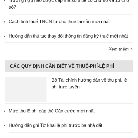
Trường hợp nào được cấp mã số thuế 10 chữ số và 13 chữ
số?
Cách tính thuế TNCN từ cho thuê tài sản mới nhất
Hướng dẫn thủ tục thay đổi thông tin đăng ký thuế mới nhất
Xem thêm
CÁC QUY ĐỊNH CẦN BIẾT VỀ THUẾ-PHÍ-LỆ PHÍ
Bộ Tài chính hướng dẫn về thu phí, lệ
phí trực tuyến
Mức thu lệ phí cấp thẻ Căn cước mới nhất
Hướng dẫn ghi Tờ khai lệ phí trước bạ nhà đất