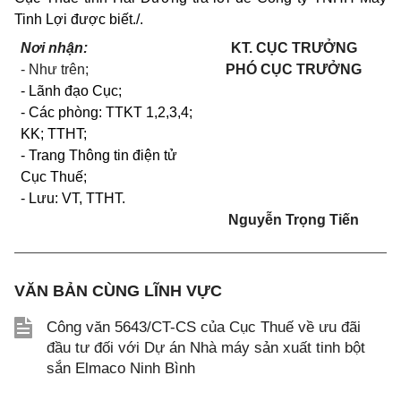
Tinh Lợi được biết./.
Nơi nhận:
KT. CỤC TRƯỞNG
- Như trên;
PHÓ CỤC TRƯỞNG
- Lãnh đạo Cục;
- Các phòng: TTKT 1,2,3,4;
KK; TTHT;
- Trang Thông tin điện tử
Cục Thuế;
- Lưu: VT, TTHT.
Nguyễn Trọng Tiến
VĂN BẢN CÙNG LĨNH VỰC
Công văn 5643/CT-CS của Cục Thuế về ưu đãi
đầu tư đối với Dự án Nhà máy sản xuất tinh bột
sắn Elmaco Ninh Bình