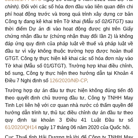
chính).
Đối với các số hóa đơn đầu vào liên quan đến chi
phí hoạt động trước và trong quá trình xây dựng cơ bản
Công ty đang kê khai trên Tờ khai
(Mẫu số 02/GTGT)
sau
thời điểm Dự án đi vào hoạt động được ghi trên Giấy
chứng nhận đầu tư (chứng nhận thay đổi lần 2) là không
đáp ứng quy định của pháp luật về thuế và pháp luật về
đầu tư vì vậy không thuộc trường hợp được hoàn thuế
GTGT. Công ty thực hiện kê khai các số hóa đơn này vào
Tờ khai (Mẫu số 01/GTGT). Trường hợp khai điều chỉnh,
bổ sung, Công ty thực hiện theo hướng dẫn tại Khoản 4
Điều 7 Nghị định số
126/2020/NĐ-CP
.
Trường hợp dự án đầu tư thực hiện không đúng tiến độ
theo quyết định chủ trương đầu tư, Công ty TNHH May
Tinh Lợi liên hệ với cơ quan nhà nước có thẩm quyền để
hướng dẫn trình tự, thủ tục điều chỉnh dự án đầu tư theo
quy định tại khoản 3 Điều 41 Luật Đầu tư số
61/2020/QH14
ngày 17 tháng 06 năm 2020 của Quốc hội.
Cục Thuế tỉnh Hải Dương trả lời để Công ty TNHH May