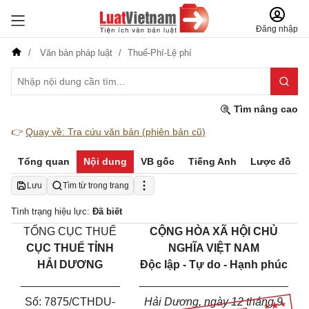
Đăng nhập
Văn bản pháp luật
Thuế-Phí-Lệ phí
Tìm nâng cao
👉
Quay về: Tra cứu văn bản (phiên bản cũ)
Tổng quan
Nội dung
VB gốc
Tiếng Anh
Lược đồ
Lưu
Tìm từ trong trang
Tình trạng hiệu lực:
Đã biết
TỔNG CỤC THUẾ
CỘNG HÒA XÃ HỘI CHỦ
CỤC THUẾ TỈNH
NGHĨA VIỆT NAM
HẢI DƯƠNG
Độc lập - Tự do - Hạnh phúc
________________
________________________
Số:
7875
/
CTHDU-
Hải Dương
, ngày
12
tháng
9