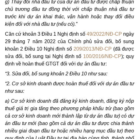
g) Thay đổi nhà đầu tư của dự án đầu tư được chấp thuận
chủ trương đầu tư đồng thời với chấp thuận nhà đầu tư
trước khi dự án khai thác, vận hành hoặc thay đổi điều
kiện đối với nhà đầu tư (nếu có).”
Căn cứ khoản 3 Điều 1 Nghị định số
49/2022/NĐ-CP
ngày
29 tháng 7 năm 2022 của Chính phủ sửa đổi, bổ sung
khoản 2 Điều 10 Nghị định số
209/2013/NĐ-CP
(đã được
sửa đổi, bổ sung tại Nghị định số
100/2016/NĐ-CP
); quy
định về hoàn thuế GTGT đối với dự án đầu tư:
“3. Sửa đổi, bổ sung khoản 2 Điều 10 như sau:
“2. Cơ sở kinh doanh được hoàn thuế đối với dự án đầu tư
như sau:
a) Cơ sở kinh doanh đã đăng ký kinh doanh, đăng ký nộp
thuế giá trị gia tăng theo phương pháp khấu trừ (bao gồm
cả cơ sở kinh doanh mới thành lập từ dự án đầu tư) có dự
án đầu tư mới (bao gồm cả dự án đầu tư được chia thành
nhiều giai đoạn đầu tư hoặc nhiều hạng mục đầu tư) theo
quy định của Luật Đầu tư tại địa bàn cùng tỉnh, thành phố