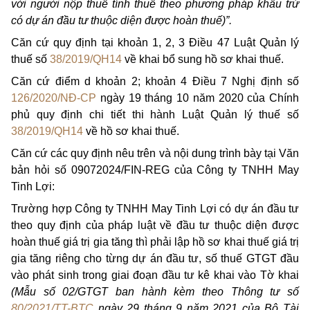
với người nộp thuế tính thuế theo phương pháp khấu trừ
có dự án đầu tư thuộc diện được hoàn thuế)”.
Căn cứ quy định tại khoản 1, 2, 3 Điều 47 Luật Quản lý
thuế số
38/2019/QH14
về khai bổ sung hồ sơ khai thuế.
Căn cứ điểm d khoản 2; khoản 4 Điều 7 Nghị định số
126/2020/NĐ-CP
ngày 19 tháng 10 năm 2020 của Chính
phủ quy định chi tiết thi hành Luật Quản lý thuế số
38/2019/QH14
về hồ sơ khai thuế.
Căn cứ các quy định nêu trên và nội dung trình bày tại Văn
bản hỏi số 09072024/FIN-REG của Công ty TNHH May
Tinh Lợi:
Trường hợp Công ty TNHH May Tinh Lợi có dự án đầu tư
theo quy định của pháp luật về đầu tư thuộc diện được
hoàn thuế giá trị gia tăng thì phải lập hồ sơ khai thuế giá trị
gia tăng riêng cho từng dự án đầu tư, số thuế GTGT đầu
vào phát sinh trong giai đoạn đầu tư kê khai vào Tờ khai
(Mẫu số 02/GTGT ban hành kèm theo Thông tư số
80/2021/TT-BTC
ngày 29 tháng 9 năm 2021 của Bộ Tài