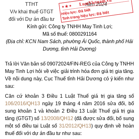
TTHT
năm 2024
Hiệu lực: Đã biết
V/v
khai thuế GTGT
Tình trạng hiệu lực: Đã biết
đối với Dự án đầu tư
Kính gửi: Công ty TNHH May Tinh Lợi;
Mã số thuế: 0800291164
(Địa chỉ: KCN Nam Sách, phường Ái Quốc, thành phố Hải
Dương, tỉnh Hải Dương)
Trả lời Văn bản số 09072024/FIN-REG của Công ty TNHH
May Tinh Lợi hỏi về việc giải trình hóa đơn giá trị gia tăng.
Về nội dung này, Cục Thuế tỉnh Hải Dương có ý kiến như
sau:
Căn cứ khoản 3 Điều 1 Luật Thuế giá trị gia tăng số
106/2016/QH13
ngày 19 tháng 4 năm 2016 sửa đổi, bổ
sung khoản 1 và khoản 2 Điều 13 Luật Thuế giá trị gia
tăng (GTGT) số
13/2008/QH12
(đã được sửa đổi, bổ sung
một số điều tại Luật số
31/2012/QH13
) quy định về hoàn
thuế đối với dự án đầu tư như sau: