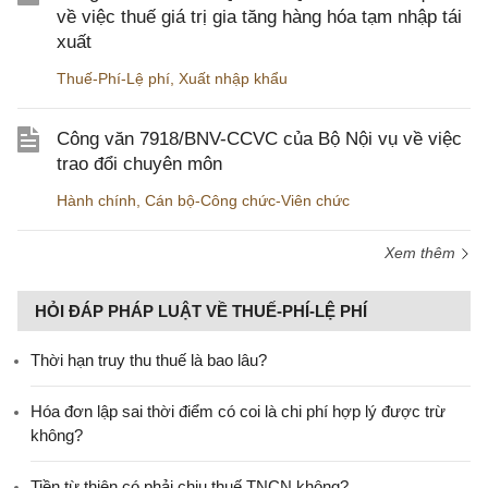
về việc thuế giá trị gia tăng hàng hóa tạm nhập tái
xuất
Thuế-Phí-Lệ phí
,
Xuất nhập khẩu
Công văn 7918/BNV-CCVC của Bộ Nội vụ về việc
trao đổi chuyên môn
Hành chính
,
Cán bộ-Công chức-Viên chức
Xem thêm
HỎI ĐÁP PHÁP LUẬT VỀ THUẾ-PHÍ-LỆ PHÍ
Thời hạn truy thu thuế là bao lâu?
Hóa đơn lập sai thời điểm có coi là chi phí hợp lý được trừ
không?
Tiền từ thiện có phải chịu thuế TNCN không?