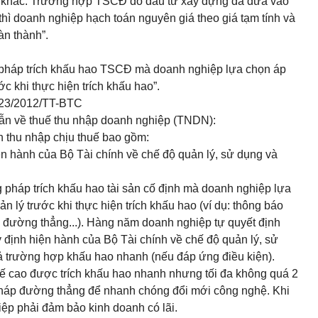
tiếp khác. Trường hợp TSCĐ do đầu tư xây dựng đã đưa vào
hì doanh nghiệp hạch toán nguyên giá theo giá tạm tính và
àn thành”.
pháp trích khấu hao TSCĐ mà doanh nghiệp lựa chọn áp
ớc khi thực hiện trích khấu hao”.
 123/2012/TT-BTC
ẫn về thuế thu nhập doanh nghiệp (TNDN):
h thu nhập chịu thuế bao gồm:
n hành của Bộ Tài chính về chế độ quản lý, sử dụng và
pháp trích khấu hao tài sản cố định mà doanh nghiệp lựa
n lý trước khi thực hiện trích khấu hao (ví dụ: thông báo
đường thẳng...). Hàng năm doanh nghiệp tự quyết định
y định hiện hành của Bộ Tài chính về chế độ quản lý, sử
 cả trường hợp khấu hao nhanh (nếu đáp ứng điều kiện).
tế cao được trích khấu hao nhanh nhưng tối đa không quá 2
háp đường thẳng để nhanh chóng đổi mới công nghệ. Khi
iệp phải đảm bảo kinh doanh có lãi.