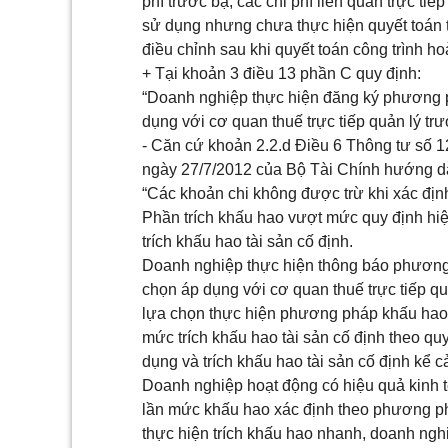
phí trước bạ, các chi phí liên quan trực 
sử dụng nhưng chưa thực hiện quyết toán t
điều chỉnh sau khi quyết toán công trình ho
+ Tại khoản 3 điều 13 phần C quy định:
“Doanh nghiệp thực hiện đăng ký phương 
dụng với cơ quan thuế trực tiếp quản lý trư
- Căn cứ khoản 2.2.d Điều 6 Thông tư số
ngày 27/7/2012 của Bộ Tài Chính hướng d
“Các khoản chi không được trừ khi xác địn
Phần trích khấu hao vượt mức quy định hiệ
trích khấu hao tài sản cố định.
Doanh nghiệp thực hiện thông báo phương 
chọn áp dụng với cơ quan thuế trực tiếp quả
lựa chọn thực hiện phương pháp khấu hao 
mức trích khấu hao tài sản cố định theo qu
dụng và trích khấu hao tài sản cố định kể
Doanh nghiệp hoạt động có hiệu quả kinh 
lần mức khấu hao xác định theo phương p
thực hiện trích khấu hao nhanh, doanh ngh