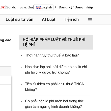
|
|
192
Gói dịch vụ & Giá
English
Đăng ký
/ Đăng nhập
Luật sư tư vấn
AI Luật
Tiện ích
HỎI ĐÁP PHÁP LUẬT VỀ THUẾ-PHÍ-
ng cao
LỆ PHÍ
Thời hạn truy thu thuế là bao lâu?
Hóa đơn lập sai thời điểm có coi là chi
phí hợp lý được trừ không?
Tiền từ thiện có phải chịu thuế TNCN
không?
Có phải nộp lệ phí môn bài trong thời
gian tạm ngừng kinh doanh không?