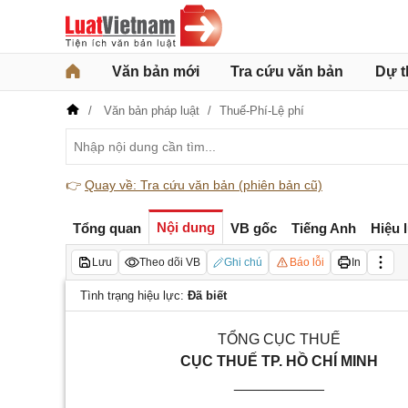
Văn bản mới
Tra cứu văn bản
Dự t
Văn bản pháp luật
Thuế-Phí-Lệ phí
👉
Quay về: Tra cứu văn bản (phiên bản cũ)
Nội dung
Tổng quan
VB gốc
Tiếng Anh
Hiệu 
Lưu
Theo dõi VB
Ghi chú
Báo lỗi
In
Tình trạng hiệu lực:
Đã biết
TỔNG CỤC THUẾ
CỤC THUẾ TP. HỒ CHÍ MINH
___________