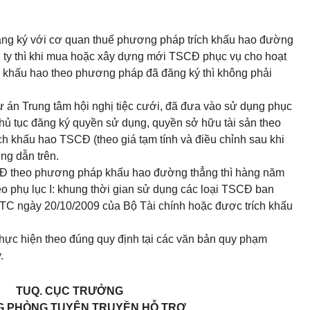
đăng ký với cơ quan thuế phương pháp trích khấu hao đường
g ty thì khi mua hoặc xây dựng mới TSCĐ phục vụ cho hoạt
h khấu hao theo phương pháp đã đăng ký thì không phải
 án Trung tâm hội nghị tiệc cưới, đã đưa vào sử dụng phục
hủ tục đăng ký quyền sử dụng, quyền sở hữu tài sản theo
ích khấu hao TSCĐ (theo giá tạm tính và điều chỉnh sau khi
ng dẫn trên.
CĐ theo phương pháp khấu hao đường thẳng thì hàng năm
o phụ lục I: khung thời gian sử dụng các loại TSCĐ ban
TC ngày 20/10/2009 của Bộ Tài chính hoặc được trích khấu
thực hiện theo đúng quy định tại các văn bản quy phạm
.
TUQ. CỤC TRƯỞNG
 PHÒNG TUYÊN TRUYỀN HỖ TRỢ