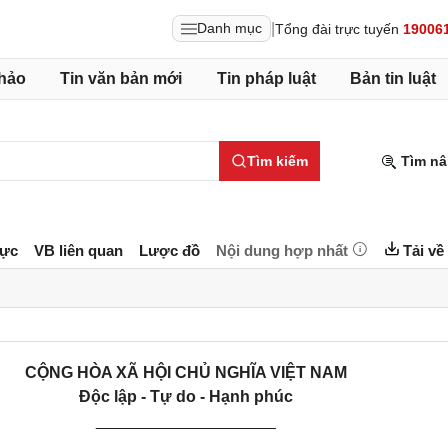
|
Danh mục
Tổng đài trực tuyến
19006
hảo
Tin văn bản mới
Tin pháp luật
Bản tin luật
Tìm kiếm
Tìm nâ
lực
VB liên quan
Lược đồ
Nội dung hợp nhất
Tải về
CỘNG HÒA XÃ HỘI CHỦ NGHĨA VIỆT NAM
Độc lập - Tự do - Hạnh phúc
____________________