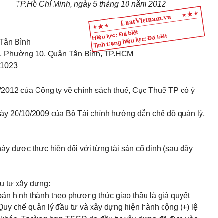
TP.Hồ Chí Minh, ngày 5 tháng 10 năm 2012
Hiệu lực: Đã biết
Tình trạng hiệu lực: Đã biết
 Tân Bình
Cơ, Phường 10, Quận Tân Bình, TP.HCM
81023
/2012 của Công ty về chính sách thuế, Cục Thuế TP có ý
ày 20/10/2009 của Bộ Tài chính hướng dẫn chế độ quản lý,
:
này được thực hiện đối với từng tài sản cố định (sau đây
ầu tư xây dựng:
n hình thành theo phương thức giao thầu là giá quyết
 Quy chế quản lý đầu tư và xây dựng hiện hành cộng (+) lệ