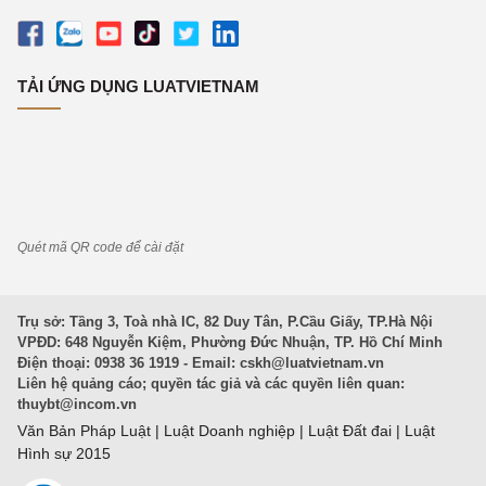
TẢI ỨNG DỤNG LUATVIETNAM
Quét mã QR code để cài đặt
Trụ sở: Tầng 3, Toà nhà IC, 82 Duy Tân, P.Cầu Giấy, TP.Hà Nội
VPĐD: 648 Nguyễn Kiệm, Phường Đức Nhuận, TP. Hồ Chí Minh
Điện thoại: 0938 36 1919 - Email:
cskh@luatvietnam.vn
Liên hệ quảng cáo; quyền tác giả và các quyền liên quan:
thuybt@incom.vn
Văn Bản Pháp Luật
|
Luật Doanh nghiệp
|
Luật Đất đai
|
Luật
Hình sự 2015