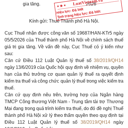
gia tăng.
2026
Hiệu lực: Đã biết
Tình trạng hiệu lực: Đã biết
Kính gửi: Thuế Thành phố Hà Nội.
Cục Thuế nhận được công văn số 19687/HAN-KTr5 ngày
05/5/2026 của Thuế thành phố Hà Nội về chính sách thuế
giá trị gia tăng. Về vấn đề này, Cục Thuế có ý kiến như
sau:
Căn cứ Điều 112 Luật Quản lý thuế số
38/2019/QH14
ngày 13/6/2019 của Quốc hội quy định về nhiệm vụ, quyền
hạn của thủ trưởng cơ quan quản lý thuế ra quyết định
kiểm tra thuế và công chức quản lý thuế trong việc kiểm tra
thuế.
Căn cứ quy định nêu trên, trường hợp của Ngân hàng
TMCP Công thương Việt Nam - Trung tâm tài trợ Thương
Mại đang trong quá trình kiểm tra thuế, do đó đề nghị Thuế
thành phố Hà Nội xử lý theo thẩm quyền theo quy định tại
Điều 112 Luật Quản lý thuế số
38/2019/QH14
ngày