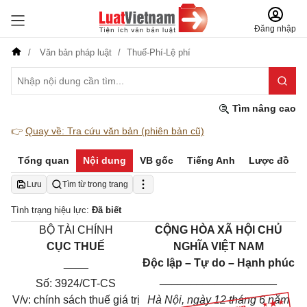
Đăng nhập
Văn bản pháp luật
Thuế-Phí-Lệ phí
Tìm nâng cao
👉
Quay về: Tra cứu văn bản (phiên bản cũ)
Tổng quan
Nội dung
VB gốc
Tiếng Anh
Lược đồ
Lưu
Tìm từ trong trang
Tình trạng hiệu lực:
Đã biết
BỘ TÀI CHÍNH
CỘNG HÒA XÃ HỘI CHỦ
CỤC THUẾ
NGHĨA VIỆT NAM
____
Độc lập – Tự do – Hạnh phúc
___________________
Số: 3924/CT-CS
V/v: chính sách thuế giá trị
Hà Nội, ngày
12
tháng
6
năm