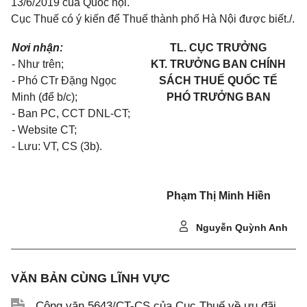
13/6/2019 của Quốc hội.
Cục Thuế có ý kiến để Thuế thành phố Hà Nội được biết./.
Nơi nhận:
TL. CỤC TRƯỞNG
- Như trên;
KT. TRƯỞNG BAN CHÍNH
- Phó CTr Đặng Ngọc
SÁCH THUẾ QUỐC TẾ
Minh (để b/c);
PH
Ó TRƯỞNG BAN
- Ban PC, CCT DNL-CT;
- Website
CT
;
- L
ư
u: VT, CS (3b).
Phạm Thị Minh Hiền
Nguyễn Quỳnh Anh
VĂN BẢN CÙNG LĨNH VỰC
Công văn 5643/CT-CS của Cục Thuế về ưu đãi