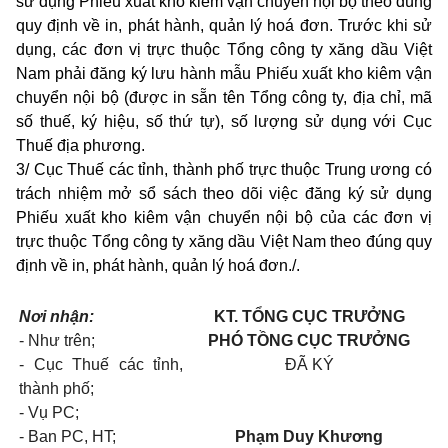
sử dụng Phiếu xuất kho kiêm vận chuyển nội bộ theo đúng
quy định về in, phát hành, quản lý hoá đơn. Trước khi sử
dụng, các đơn vị trực thuộc Tổng công ty xăng dầu Việt
Nam phải đăng ký lưu hành mẫu Phiếu xuất kho kiêm vận
chuyển nội bộ (được in sẵn tên Tổng công ty, địa chỉ, mã
số thuế, ký hiệu, số thứ tự), số lượng sử dụng với Cục
Thuế địa phương.
3/ Cục Thuế các tỉnh, thành phố trực thuộc Trung ương có
trách nhiệm mở sổ sách theo dõi việc đăng ký sử dụng
Phiếu xuất kho kiêm vận chuyển nội bộ của các đơn vị
trực thuộc Tổng công ty xăng dầu Việt Nam theo đúng quy
định về in, phát hành, quản lý hoá đơn./.
Nơi nhận:
KT. TỔNG CỤC T
RƯỞNG
- Như trên;
PHÓ TỒNG CỤC TRƯỞNG
- Cục Thuế các tỉnh,
ĐÃ KÝ
thành phố;
- Vụ PC;
- Ban PC, HT;
Phạm Duy Khương