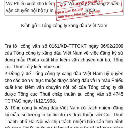
V/v Phiếu xuất kho kiêm
Hà Nội, ngày 26 tháng 2 năm
Hiệu lực: Đã biết
vận chuyển nội bộ tự in
2009
Tình trạng hiệu lực: Đã biết
Kính gửi: Tổng công ty xăng dầu Việt Nam
Trả lời công văn số 0161/XD-TTTCKT ngày 06/02/2009
của Tổng công ty xăng dầu Việt Nam về việc đăng ký sử
dụng mẫu Phiếu xuất kho kiêm vận chuyển nội bộ, Tổng
cục Thuế có ý kiến như sau:
l/ Đồng ý để Tổng công ty xăng dầu Việt Nam uỷ quyền
cho các đơn vị trực thuộc được đóng dấu và in mẫu Phiếu
xuất kho kiêm vận chuyển nội bộ của Tổng công ty đã
được Tổng cục Thuế chấp thuận tại công văn số 4745
TCT/AC ngày l l/12/1998.
2/ Tổng công ty xăng dầu Việt Nam có trách nhiệm đăng
ký mẫu, số lượng in tại tìm đơn vị trực thuộc với Cục Thuế
Thành phố Hà Nội và chịu trách nhiệm báo cáo tình hình