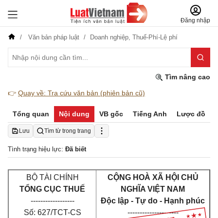
Đăng nhập
Văn bản pháp luật
Doanh nghiệp,
Thuế-Phí-Lệ phí
Tìm nâng cao
👉
Quay về: Tra cứu văn bản (phiên bản cũ)
Tổng quan
Nội dung
VB gốc
Tiếng Anh
Lược đồ
Lưu
Tìm từ trong trang
Tình trạng hiệu lực:
Đã biết
BỘ TÀI CHÍNH
CỘNG HOÀ XÃ HỘI CHỦ
TỔNG CỤC THUẾ
NGHĨA VIỆT NAM
------------------
Độc lập - Tự do - Hạnh phúc
Số: 627/TCT-CS
---------------------