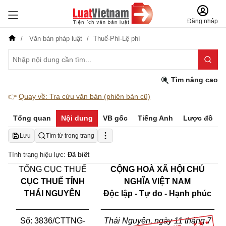
Đăng nhập
Văn bản pháp luật
Thuế-Phí-Lệ phí
Tìm nâng cao
👉
Quay về: Tra cứu văn bản (phiên bản cũ)
Tổng quan
Nội dung
VB gốc
Tiếng Anh
Lược đồ
Lưu
Tìm từ trong trang
Tình trạng hiệu lực:
Đã biết
TỔNG CỤC THU
Ế
C
ỘNG HOÀ XÃ HỘI CHỦ
CỤC THU
Ế
TỈNH
NGHĨA VIỆT NAM
THÁI NGUYÊN
Độc lập - Tự do - Hạnh phúc
________________
_________________________
Số: 3836
/
CTTNG-
Thái Nguyên, ngày
11
tháng
7