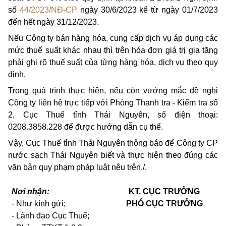
số
44/2023/NĐ-CP
ngày 30/6/2023 kể từ ngày 01/7/2023
đến hết ngày 31/12/2023.
Nế
u Công ty bán hàng hóa, cung cấp dịch vụ áp dụng các
mức thuế suất khác nhau thì trên hóa đơn giá trị gia tăng
phải ghi rõ thuế suất của từng hàng hóa, dịch vụ theo quy
định.
Trong quá trình thực hiện, nếu còn vướng mắc đề nghị
Công ty liên hệ trực tiếp với Phòng Thanh tra - Kiểm tra số
2, Cục Thuế tỉnh Thái Nguyên, số điện thoại:
0208.3858.228 để được hướng dẫn cụ thể.
Vậy, Cục Thuế tỉnh Thái Nguyên thông báo để Công ty CP
nước sạch Thái Nguyên biết và thực hiện theo đúng các
văn bản quy phạm pháp luật nêu trên./.
Nơi nhận:
KT. CỤC TRƯỞNG
-
Như
kính gửi
;
PHÓ CỤC TRƯỞNG
- Lãnh đạo Cục Thuế;