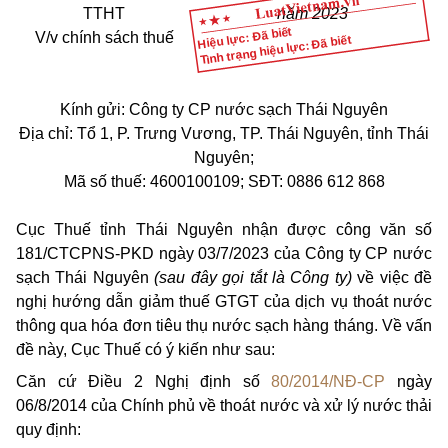
TTHT
năm 2023
Hiệu lực: Đã biết
V/v
chính sách thuế
Tình trạng hiệu lực: Đã biết
Kính gửi: Công ty CP nước sạch Thái Nguyên
Địa chỉ: Tổ 1, P. Trưng Vương, TP. Thái Nguyên, tỉnh Thái
Nguyên;
Mã số thuế: 4600100109; SĐT: 0886 612 868
Cục Thuế tỉnh Thái Nguyên nhận được công văn số
181/CTCPNS-PKD ngày 03/7/2023 của Công ty CP nước
sạch Thái Nguyên
(sau đây gọi tắt là Công ty)
về việc đề
nghị hướng dẫn giảm thuế GTGT của dịch vụ thoát nước
thông qua hóa đơn tiêu thụ nước sạch hàng tháng. Về vấn
đề này, Cục Thuế có ý kiến như sau:
Căn cứ Điều 2 Nghị định số
80/2014/NĐ-CP
ngày
06/8/2014 của Chính phủ về thoát nước và xử lý nước thải
quy định: